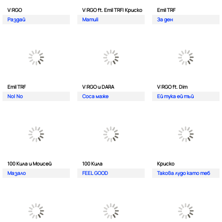
V:RGO
V:RGO ft. Emil TRF| Криско
Emil TRF
Раздай
Mamuli
За ден
Emil TRF
V:RGO и DARA
V:RGO ft. Dim
No| No
Соса маже
Ей тука ей тъй
100 Кила и Моисей
100 Кила
Криско
Мазало
FEEL GOOD
Такова лудо като теб