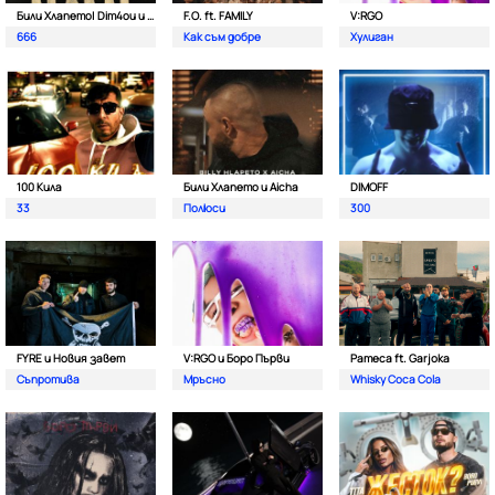
Били Хлапето| Dim4ou и Garjoka
F.O. ft. FAMILY
V:RGO
666
Как съм добре
Хулиган
100 Кила
Били Хлапето и Aicha
DIMOFF
33
Полюси
300
FYRE и Новия завет
V:RGO и Боро Първи
Pameca ft. Garjoka
Съпротива
Мръсно
Whisky Coca Cola