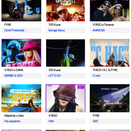
FYRE
100 Кила
V:RGO и Галена
Гроб Freestyle
Банда Бели
AMNESIA
V:RGO и DARA
100 Кила
THEO| I.N.I. & FYRE
BARBIE & KEN
LET'S GO
С нас
Играта и Лео
V:RGO
FYRE
На морето
HIM
365