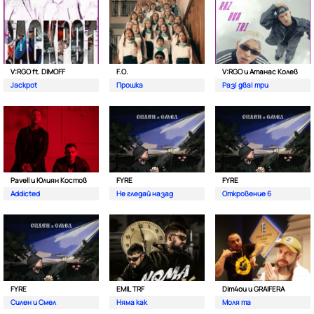
V:RGO ft. DIMOFF
F.O.
V:RGO и Атанас Колев
Jackpot
Прошка
Раз| два| три
Pavell и Юлиян Костов
FYRE
FYRE
Addicted
Не гледай назад
Откровение 6
FYRE
EMIL TRF
Dim4ou и GRAIFERA
Силен и Смел
Няма как
Моля та