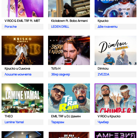
V:RGO & EMIL TRF ft. MBT
Kickdown ft. Bobo Armani
Криско
Porsche
LEDEN DRILL
Две планети
Криско и Симона
ToTo H
Dim4ou
Лошите момчета
Звяр гадняр
ZVEZDA
THEO
EMIL TRF и DJ Дамян
V:RGO и Криско
Lamine Yamal
Тарарам
Чумбер