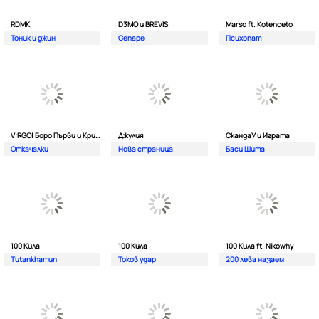
RDMK
D3MO и BREVIS
Marso ft. Kotenceto
Тоник и джин
Сепаре
Психопат
V:RGO| Боро Първи и Криско
Джулия
СкандаУ и Играта
Откачалки
Нова страница
Баси Шита
100 Кила
100 Кила
100 Кила ft. Nikowhy
Tutankhamun
Токов удар
200 лева назаем