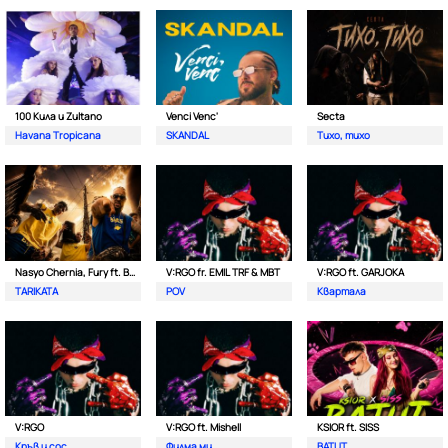
100 Кила и Zultano
Venci Venc'
Secta
Havana Tropicana
SKANDAL
Тихо, тихо
Nasyo Chernia, Fury ft. Bobo Armani
V:RGO fr. EMIL TRF & MBT
V:RGO ft. GARJOKA
TARIKATA
POV
Квартала
V:RGO
V:RGO ft. Mishell
KSIOR ft. SISS
Кръв и сос
Филма ми
BATUT