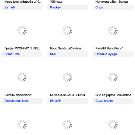
Маги Джанаварова и 100 Кила
100 Кила
Homelesz и Бат Венци
За теб
Prodigy
Спри
Графа| WOSH MC ft. FEEL
Боро Първи и Dim4ou
Pavell & Venci Venc'
Prime Time
NMZ
Спешна нужда
Pavell & Venci Venc'
Михаела Филева и Жлъч
Ицо Хазарта и Valentina
Ако не сега кога
ИН и ЯН
Само споко