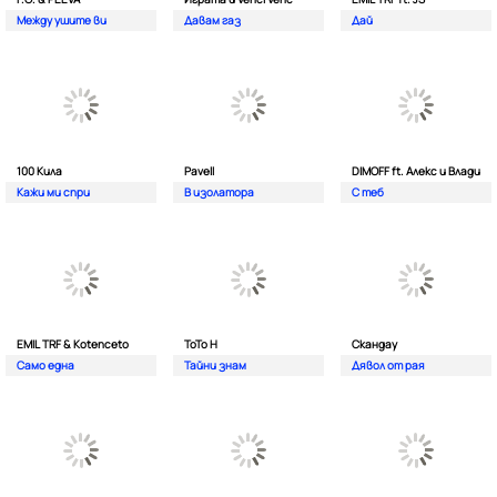
Между ушите ви
Давам газ
Дай
100 Кила
Pavell
DIMOFF ft. Алекс и Влади
Кажи ми спри
В изолатора
С теб
EMIL TRF & Kotenceto
ТоТо Н
Скандау
Само една
Тайни знам
Дявол от рая