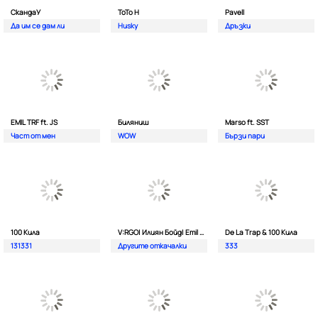
СкандаУ
ToTo H
Pavell
Да им се дам ли
Husky
Дръзки
EMIL TRF ft. JS
Биляниш
Marso ft. SST
Част от мен
WOW
Бързи пари
100 Кила
V:RGO| Илиян Бойд| Emil TRF| Dim4oU и Aтанас Колев
De La Trap & 100 Кила
131331
Другите откачалки
333