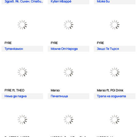
Здрав. Як. Силен. Стабилен.
Kylian Mbappé
Може Би
FYRE
FYRE
FYRE
Тутанкамон
Момче От Народа
Защо Те Търся
FYRE ft. THEO
Marso
Marso ft. PG| Drink
Няма да падна
Печатница
Трапа на годината