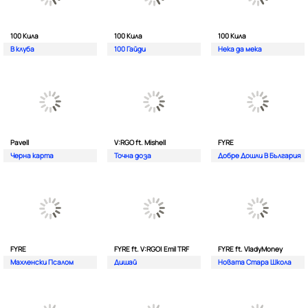
100 Кила
100 Кила
100 Кила
В клуба
100 Гайди
Нека да мека
Pavell
V:RGO ft. Mishell
FYRE
Черна карта
Точна доза
Добре Дошли В България
FYRE
FYRE ft. V:RGO| Emil TRF
FYRE ft. VladyMoney
Махленски Псалом
Дишай
Новата Стара Школа