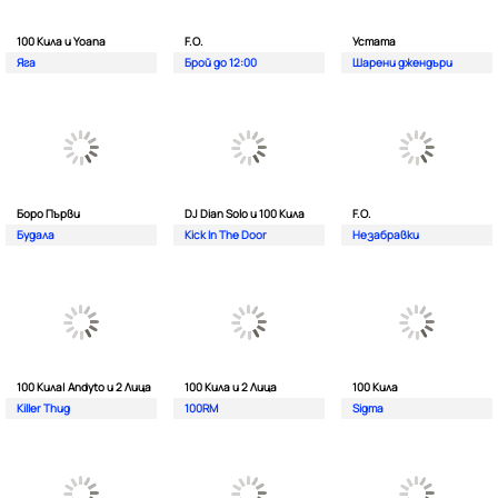
100 Кила и Yoana
F.O.
Устата
Яга
Брой до 12:00
Шарени джендъри
Боро Първи
DJ Dian Solo и 100 Кила
F.O.
Будала
Kick In The Door
Незабравки
100 Кила| Andyto и 2 Лица
100 Кила и 2 Лица
100 Кила
Killer Thug
100RM
Sigma