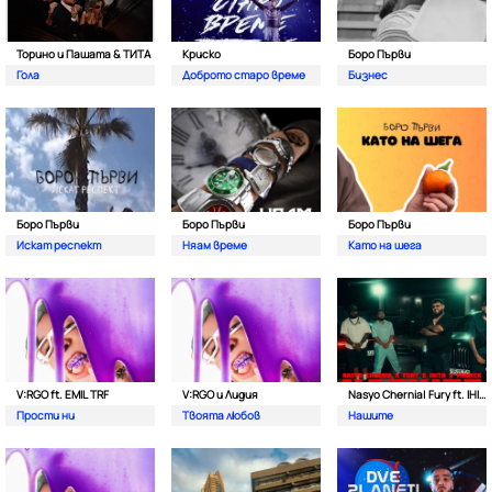
Торино и Пашата & ТИТА
Криско
Боро Първи
Гола
Доброто старо време
Бизнес
Боро Първи
Боро Първи
Боро Първи
Искат респект
Няам време
Като на шега
V:RGO ft. EMIL TRF
V:RGO и Лидия
Nasyo Chernia| Fury ft. IHITO & Pameca
Прости ни
Твоята любов
Нашите