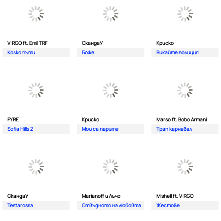
V:RGO ft. Emil TRF
СкандаУ
Криско
Колко пъти
Боже
Викайте полиция
FYRE
Криско
Marso ft. Bobo Armani
Sofia Hills 2
Мои са парите
Трап карнавал
СкандаУ
Marianoff и Лъчо
Mishell ft. V:RGO
Testarossa
Отвъдното на любовта
Жестове