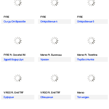
FYRE
FYRE
FYRE
Сълзи От Врагове
Откровение 4
Откровение 5
FYRE ft. Gocata| INI
Marso ft. Биляниш
Marso ft. Tsvetina
Здрав Бодър Дух
Ураган
Първа стъпка
V:RGO ft. Emil TRF
V:RGO ft. Emil TRF
Marso
Еуфория
Обещания
Топ модел