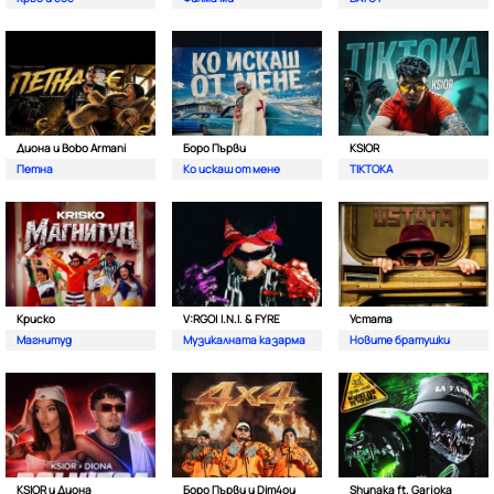
Диона и Bobo Armani
Боро Първи
KSIOR
Петна
Ко искаш от мене
TIKTOKA
Криско
V:RGO| I.N.I. & FYRE
Устата
Магнитуд
Музикалната казарма
Новите братушки
KSIOR и Диона
Боро Първи и Dim4ou
Shunaka ft. Garjoka