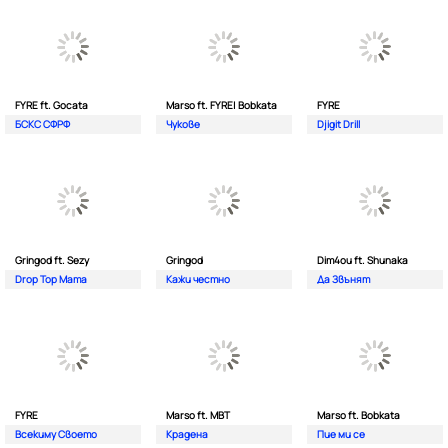
FYRE ft. Gocata
Marso ft. FYRE| Bobkata
FYRE
БСКС СФРФ
Чукове
Djigit Drill
Gringod ft. Sezy
Gringod
Dim4ou ft. Shunaka
Drop Top Mama
Кажи честно
Да Звънят
FYRE
Marso ft. MBT
Marso ft. Bobkata
Всекиму Своето
Крадена
Пие ми се