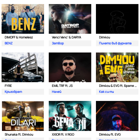
DIMOFF & Homelesz
Venci Venc' & DARYA
Dim4ou
BENZ
Затвор
Пилето във фурната
FYRE
EMIL TRF ft. JS
Dim4ou & EVG ft. Братя Аргирови
Кръговрат
Налей
Как си ти
Shunaka ft. Dim4ou
XXIOR ft. V:RGO
Dim4ou ft. EVG