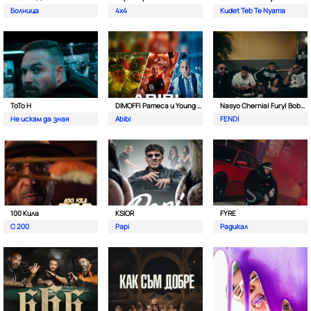
Болница
4x4
Kudet Teb Te Nyama
ToTo H
DIMOFF| Pameca и Young BB Young
Nasyo Chernia| Fury| Bobo Armani| & N.A.S.I.
Не искам да зная
Abibi
FENDI
100 Кила
KSIOR
FYRE
С 200
Papi
Радикал