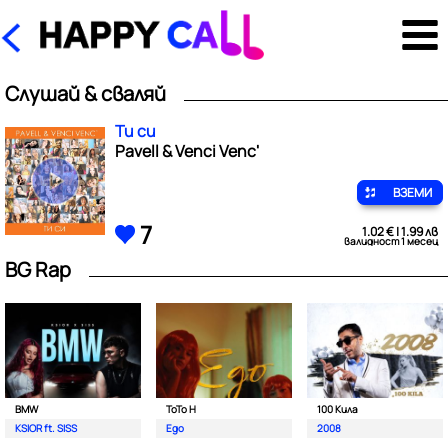
Слушай & сваляй
Ти си
Pavell & Venci Venc'
ВЗЕМИ
7
1.02 € | 1.99 лв
валидност 1 месец
BG Rap
BMW
ToTo H
100 Кила
KSIOR ft. SISS
Ego
2008