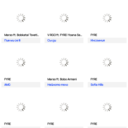
Marso ft. Bobkata| Tsvetina
V:RGO ft. FYRE| Yoana Sashova
FYRE
Пие ми се III
Сълзи
Инсомния
FYRE
Marso ft. Bobo Armani
FYRE
AMG
Нейното тяло
Sofia Hills
FYRE
FYRE
FYRE