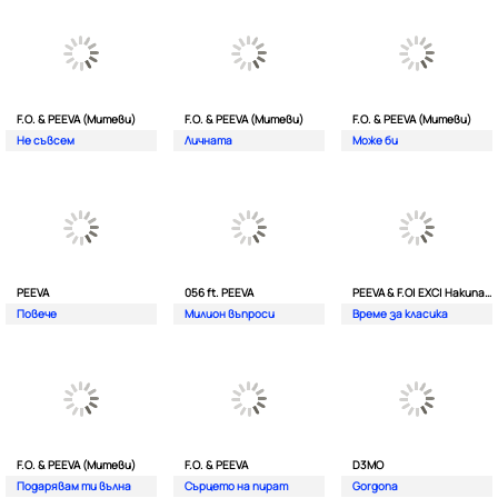
F.O. & PEEVA (Митеви)
F.O. & PEEVA (Митеви)
F.O. & PEEVA (Митеви)
Не съвсем
Личната
Мoже би
PEEVA
056 ft. PEEVA
PEEVA & F.O| EXC| Hakunata ft. Tri'o Quatro
Повече
Милион въпроси
Време за класика
F.O. & PEEVA (Митеви)
F.O. & PEEVA
D3MO
Подарявам ти вълна
Сърцето на пират
Gorgona