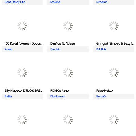
Best Of My Life
Мамба
Dreams
100 Кила| Големия|Goodslav и 2 Лица
Dim4ou ft. Ablaze
Gr!ngod| Siimbad & Sezy ft. Djaany
Kmeb
Smokin
P.A.R.A.
Billy Hlapeto| D3MO & BREVIS
RDMK и Лъчо
Гери-Никол
Баба
Пряк път
Бутай