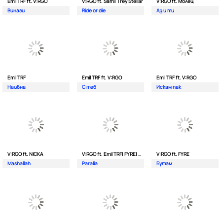
Emil TRF ft. V:RGO
V:RGO ft. Sami| Trey Stellar
V:RGO ft. Молец
Винаги
Ride or die
Аз и ти
Emil TRF
Emil TRF ft. V:RGO
Emil TRF ft. V:RGO
Наивна
С теб
Искам пак
V:RGO ft. NICKA
V:RGO ft. Emil TRF| FYRE| 2Bona
V:RGO ft. FYRE
Mashallah
Paralia
Бутам