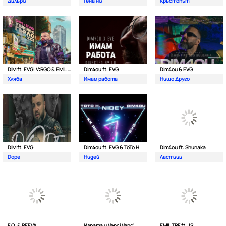
Дилъри
Гена ни
Кръстопът
DIM ft. EVG| V:RGO & EMIL TRF
Dim4ou ft. EVG
Dim4ou & EVG
Хляба
Имам работа
Нищо Друго
DIM ft. EVG
Dim4ou ft. EVG & ToTo H
Dim4ou ft. Shunaka
Dope
Нидей
Ластици
F.O. & PEEVA
Играта и Venci Venc'
EMIL TRF ft. JS