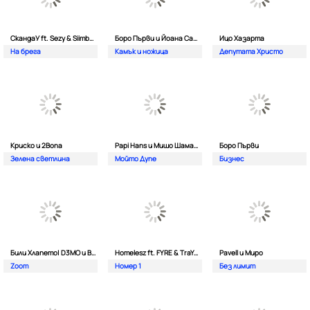
СкандаУ ft. Sezy & Siimbad
Боро Първи и Йоана Сашова
Ицо Хазарта
На брега
Камък и ножица
Депутата Христо
Криско и 2Bona
Papi Hans и Мишо Шамара
Боро Първи
Зелена светлина
Мойто Дупе
Бизнес
Били Хлапето| D3MO и BREVIS
Homelesz ft. FYRE & TraYan
Pavell и Миро
Zoom
Номер 1
Без лимит