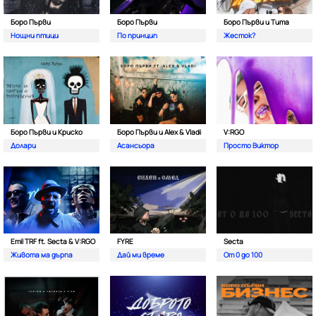
Боро Първи
Боро Първи
Боро Първи и Тита
Нощни птици
По принцип
Жесток?
Боро Първи и Криско
Боро Първи и Alex & Vladi
V:RGO
Долари
Асансьора
Просто Виктор
Emil TRF ft. Secta & V:RGO
FYRE
Secta
Живота ма дърпа
Дай ми време
От 0 до 100