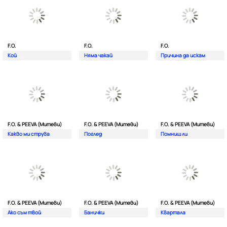
F.O.
F.O.
F.O.
Кой
Няма чакай
Причина да искам
F.O. & PEEVA (Митеви)
F.O. & PEEVA (Митеви)
F.O. & PEEVA (Митеви)
Какво ми струва
Поглед
Помниш ли
F.O. & PEEVA (Митеви)
F.O. & PEEVA (Митеви)
F.O. & PEEVA (Митеви)
Ако съм твой
Банички
Квартала