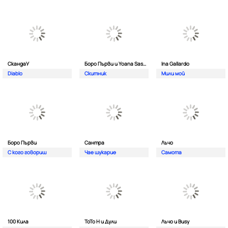
СкандаУ
Боро Първи и Yoana Sashova
Ina Gallardo
Diablo
Скитник
Мили мой
Боро Първи
Сантра
Лъчо
С кого говориш
Чае шукарие
Самота
100 Кила
ToTo H и Дули
Лъчо и Busy