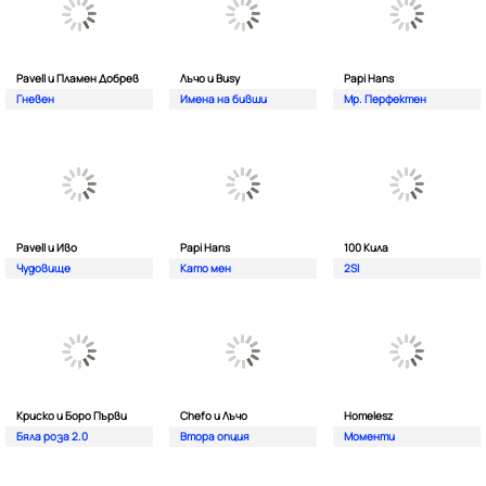
Pavell и Пламен Добрев
Лъчо и Busy
Papi Hans
Гневен
Имена на бивши
Мр. Перфектен
Pavell и Иво
Papi Hans
100 Кила
Чудовище
Като мен
2SI
Криско и Боро Първи
Chefo и Лъчо
Homelesz
Бяла роза 2.0
Втора опция
Моменти