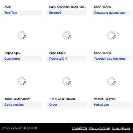
Лъчо
Били Хлапето| D3MO и BREVIS
Боро Първи
Там| Там
Без теб
Социална дистанция
Боро Първи
Боро Първи
Боро Първи
Сметката
После Ш С Ч
Телефон със копчета
ТоТо Н и Marianoff
100 Кила и Dim4ou
VessoU и Simon
Само ако бях
Order
Някой ден
2026 Vivacom Happy Call
Контакти
|
Общи условия
|
Лични данни