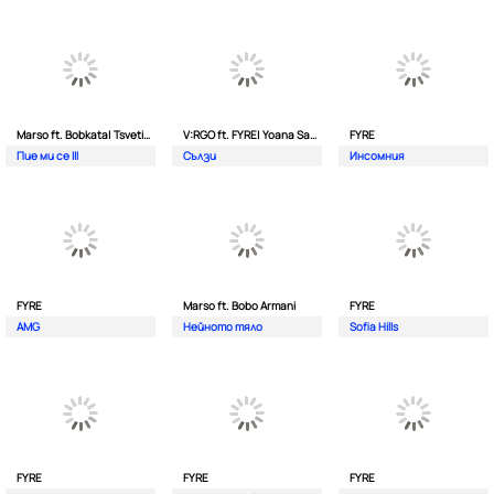
Marso ft. Bobkata| Tsvetina
V:RGO ft. FYRE| Yoana Sashova
FYRE
Пие ми се III
Сълзи
Инсомния
FYRE
Marso ft. Bobo Armani
FYRE
AMG
Нейното тяло
Sofia Hills
FYRE
FYRE
FYRE