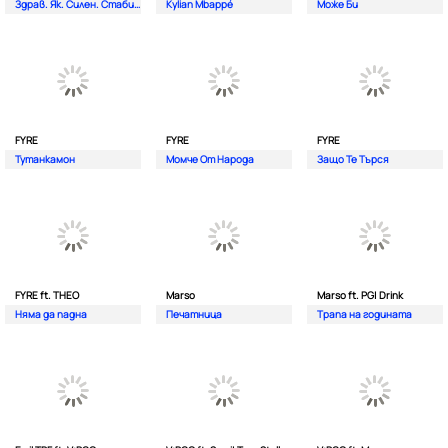
Здрав. Як. Силен. Стабилен.
Kylian Mbappé
Може Би
FYRE
FYRE
FYRE
Тутанкамон
Момче От Народа
Защо Те Търся
FYRE ft. THEO
Marso
Marso ft. PG| Drink
Няма да падна
Печатница
Трапа на годината