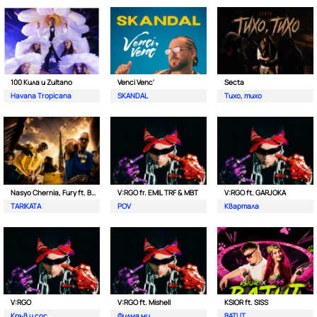
100 Кила и Zultano
Venci Venc'
Secta
Havana Tropicana
SKANDAL
Тихо, тихо
Nasyo Chernia, Fury ft. Bobo Armani
V:RGO fr. EMIL TRF & MBT
V:RGO ft. GARJOKA
TARIKATA
POV
Квартала
V:RGO
V:RGO ft. Mishell
KSIOR ft. SISS
Кръв и сос
Филма ми
BATUT