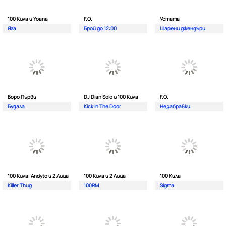
100 Кила и Yoana
F.O.
Устата
Яга
Брой до 12:00
Шарени джендъри
Боро Първи
DJ Dian Solo и 100 Кила
F.O.
Будала
Kick In The Door
Незабравки
100 Кила| Andyto и 2 Лица
100 Кила и 2 Лица
100 Кила
Killer Thug
100RM
Sigma