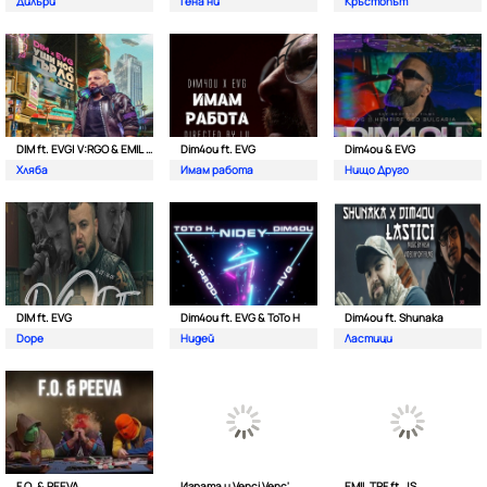
Дилъри
Гена ни
Кръстопът
DIM ft. EVG| V:RGO & EMIL TRF
Dim4ou ft. EVG
Dim4ou & EVG
Хляба
Имам работа
Нищо Друго
DIM ft. EVG
Dim4ou ft. EVG & ToTo H
Dim4ou ft. Shunaka
Dope
Нидей
Ластици
F.O. & PEEVA
Играта и Venci Venc'
EMIL TRF ft. JS