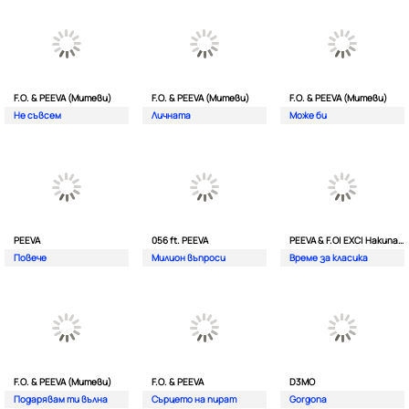
F.O. & PEEVA (Митеви)
F.O. & PEEVA (Митеви)
F.O. & PEEVA (Митеви)
Не съвсем
Личната
Мoже би
PEEVA
056 ft. PEEVA
PEEVA & F.O| EXC| Hakunata ft. Tri'o Quatro
Повече
Милион въпроси
Време за класика
F.O. & PEEVA (Митеви)
F.O. & PEEVA
D3MO
Подарявам ти вълна
Сърцето на пират
Gorgona