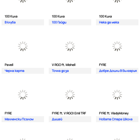
100 Кила
100 Кила
100 Кила
В клуба
100 Гайди
Нека да мека
Pavell
V:RGO ft. Mishell
FYRE
Черна карта
Точна доза
Добре Дошли В България
FYRE
FYRE ft. V:RGO| Emil TRF
FYRE ft. VladyMoney
Махленски Псалом
Дишай
Новата Стара Школа