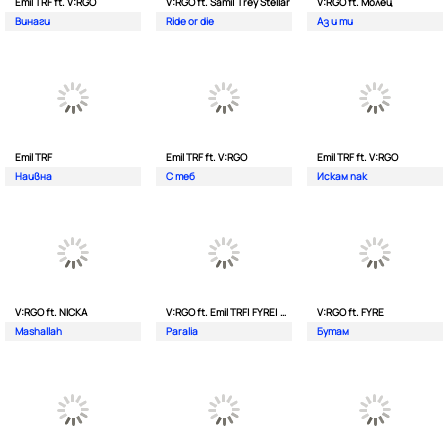
Emil TRF ft. V:RGO
V:RGO ft. Sami| Trey Stellar
V:RGO ft. Молец
Винаги
Ride or die
Аз и ти
Emil TRF
Emil TRF ft. V:RGO
Emil TRF ft. V:RGO
Наивна
С теб
Искам пак
V:RGO ft. NICKA
V:RGO ft. Emil TRF| FYRE| 2Bona
V:RGO ft. FYRE
Mashallah
Paralia
Бутам