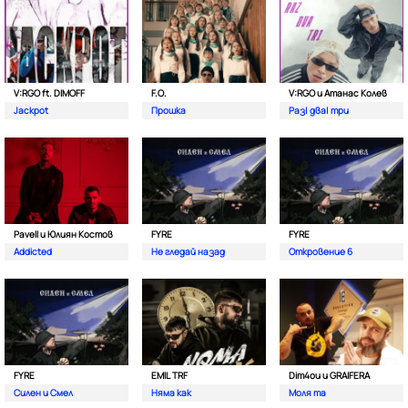
V:RGO ft. DIMOFF
F.O.
V:RGO и Атанас Колев
Jackpot
Прошка
Раз| два| три
Pavell и Юлиян Костов
FYRE
FYRE
Addicted
Не гледай назад
Откровение 6
FYRE
EMIL TRF
Dim4ou и GRAIFERA
Силен и Смел
Няма как
Моля та