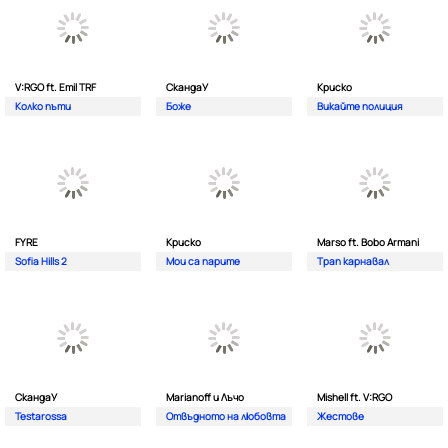
V:RGO ft. Emil TRF
СкандаУ
Криско
Колко пъти
Боже
Викайте полиция
FYRE
Криско
Marso ft. Bobo Armani
Sofia Hills 2
Мои са парите
Трап карнавал
СкандаУ
Marianoff и Лъчо
Mishell ft. V:RGO
Testarossa
Отвъдното на любовта
Жестове