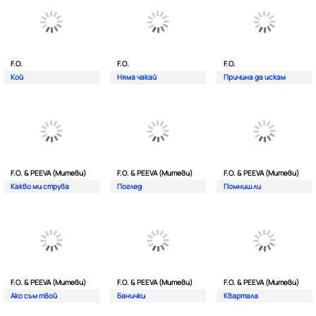
F.O.
F.O.
F.O.
Кой
Няма чакай
Причина да искам
F.O. & PEEVA (Митеви)
F.O. & PEEVA (Митеви)
F.O. & PEEVA (Митеви)
Какво ми струва
Поглед
Помниш ли
F.O. & PEEVA (Митеви)
F.O. & PEEVA (Митеви)
F.O. & PEEVA (Митеви)
Ако съм твой
Банички
Квартала