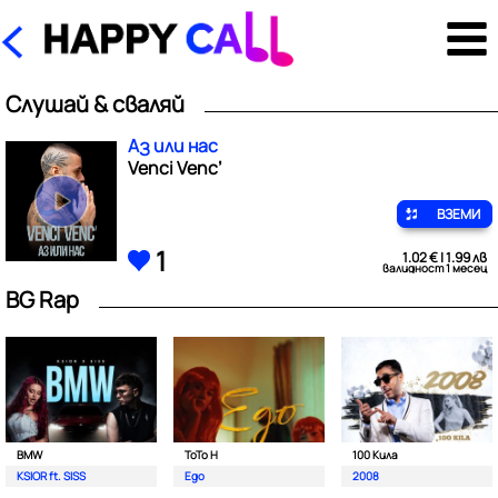
Слушай & сваляй
Аз или нас
Venci Venc’
ВЗЕМИ
1
1.02 € | 1.99 лв
валидност 1 месец
BG Rap
BMW
ToTo H
100 Кила
KSIOR ft. SISS
Ego
2008