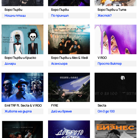
Боро Първи
Боро Първи
Боро Първи и Тита
Нощни птици
По принцип
Жесток?
Боро Първи и Криско
Боро Първи и Alex & Vladi
V:RGO
Долари
Асансьора
Просто Виктор
Emil TRF ft. Secta & V:RGO
FYRE
Secta
Живота ма дърпа
Дай ми време
От 0 до 100