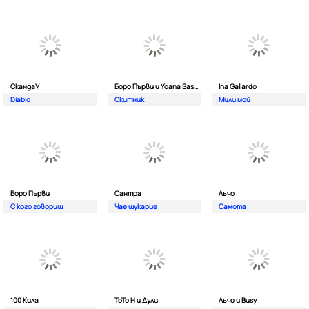
СкандаУ
Боро Първи и Yoana Sashova
Ina Gallardo
Diablo
Скитник
Мили мой
Боро Първи
Сантра
Лъчо
С кого говориш
Чае шукарие
Самота
100 Кила
ToTo H и Дули
Лъчо и Busy