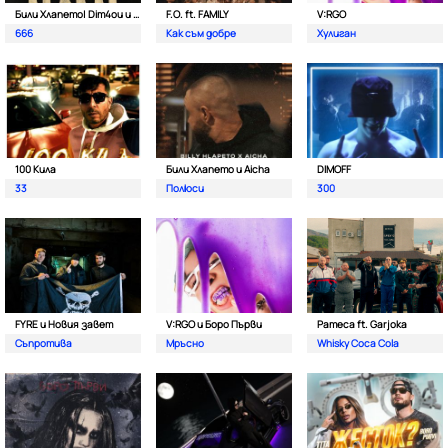
Били Хлапето| Dim4ou и Garjoka
F.O. ft. FAMILY
V:RGO
666
Как съм добре
Хулиган
100 Кила
Били Хлапето и Aicha
DIMOFF
33
Полюси
300
FYRE и Новия завет
V:RGO и Боро Първи
Pameca ft. Garjoka
Съпротива
Мръсно
Whisky Coca Cola