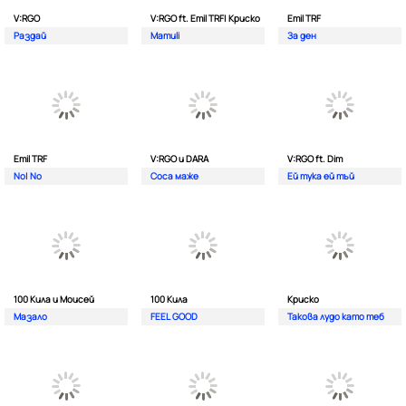
V:RGO
V:RGO ft. Emil TRF| Криско
Emil TRF
Раздай
Mamuli
За ден
Emil TRF
V:RGO и DARA
V:RGO ft. Dim
No| No
Соса маже
Ей тука ей тъй
100 Кила и Моисей
100 Кила
Криско
Мазало
FEEL GOOD
Такова лудо като теб