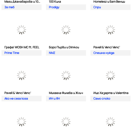
Маги Джанаварова и 100 Кила
100 Кила
Homelesz и Бат Венци
За теб
Prodigy
Спри
Графа| WOSH MC ft. FEEL
Боро Първи и Dim4ou
Pavell & Venci Venc'
Prime Time
NMZ
Спешна нужда
Pavell & Venci Venc'
Михаела Филева и Жлъч
Ицо Хазарта и Valentina
Ако не сега кога
ИН и ЯН
Само споко