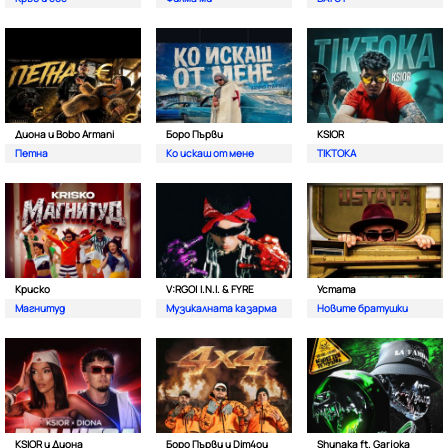
Диона и Bobo Armani
Боро Първи
KSIOR
Петна
Ко искаш от мене
TIKTOKA
Криско
V:RGO| I.N.I. & FYRE
Устата
Магнитуд
Музикалната казарма
Новите братушки
KSIOR и Диона
Боро Първи и Dim4ou
Shunaka ft. Garjoka