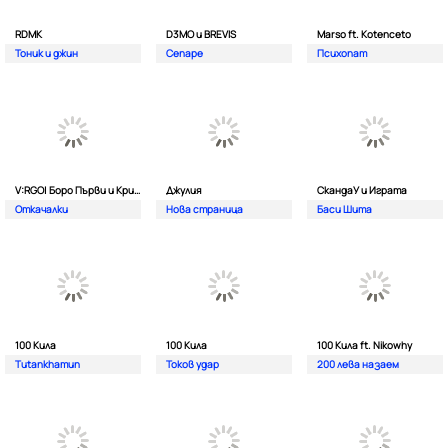
RDMK
D3MO и BREVIS
Marso ft. Kotenceto
Тоник и джин
Сепаре
Психопат
V:RGO| Боро Първи и Криско
Джулия
СкандаУ и Играта
Откачалки
Нова страница
Баси Шита
100 Кила
100 Кила
100 Кила ft. Nikowhy
Tutankhamun
Токов удар
200 лева назаем