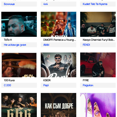
Болница
4x4
Kudet Teb Te Nyama
ToTo H
DIMOFF| Pameca и Young BB Young
Nasyo Chernia| Fury| Bobo Armani| & N.A.S.I.
Не искам да зная
Abibi
FENDI
100 Кила
KSIOR
FYRE
С 200
Papi
Радикал