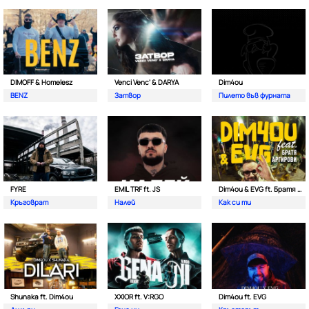
DIMOFF & Homelesz
Venci Venc' & DARYA
Dim4ou
BENZ
Затвор
Пилето във фурната
FYRE
EMIL TRF ft. JS
Dim4ou & EVG ft. Братя Аргирови
Кръговрат
Налей
Как си ти
Shunaka ft. Dim4ou
XXIOR ft. V:RGO
Dim4ou ft. EVG