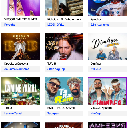
V:RGO & EMIL TRF ft. MBT
Kickdown ft. Bobo Armani
Криско
Porsche
LEDEN DRILL
Две планети
Криско и Симона
ToTo H
Dim4ou
Лошите момчета
Звяр гадняр
ZVEZDA
THEO
EMIL TRF и DJ Дамян
V:RGO и Криско
Lamine Yamal
Тарарам
Чумбер