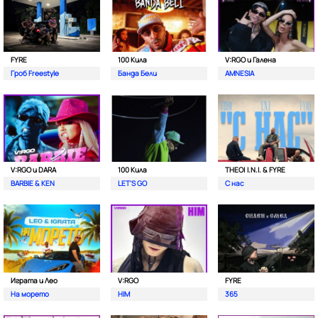
FYRE
100 Кила
V:RGO и Галена
Гроб Freestyle
Банда Бели
AMNESIA
V:RGO и DARA
100 Кила
THEO| I.N.I. & FYRE
BARBIE & KEN
LET'S GO
С нас
Играта и Лео
V:RGO
FYRE
На морето
HIM
365