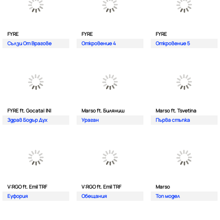
FYRE
FYRE
FYRE
Сълзи От Врагове
Откровение 4
Откровение 5
FYRE ft. Gocata| INI
Marso ft. Биляниш
Marso ft. Tsvetina
Здрав Бодър Дух
Ураган
Първа стъпка
V:RGO ft. Emil TRF
V:RGO ft. Emil TRF
Marso
Еуфория
Обещания
Топ модел