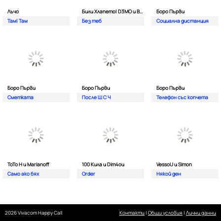
Лъчо
Били Хлапето| D3MO и BREVIS
Боро Първи
Там| Там
Без теб
Социална дистанция
Боро Първи
Боро Първи
Боро Първи
Сметката
После Ш С Ч
Телефон със копчета
ТоТо Н и Marianoff
100 Кила и Dim4ou
VessoU и Simon
Само ако бях
Order
Някой ден
2026 Vivacom Happy Call
Контакти
|
Общи условия
|
Лични данни