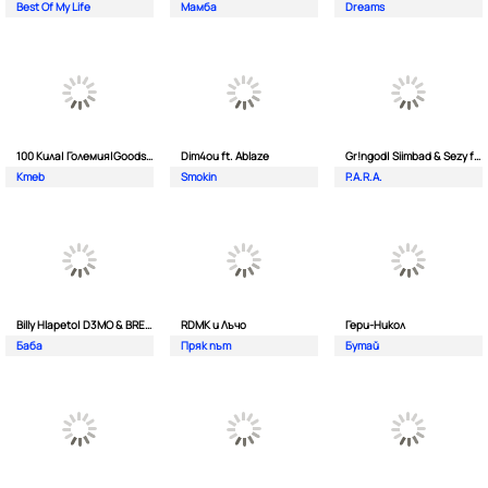
Best Of My Life
Мамба
Dreams
100 Кила| Големия|Goodslav и 2 Лица
Dim4ou ft. Ablaze
Gr!ngod| Siimbad & Sezy ft. Djaany
Kmeb
Smokin
P.A.R.A.
Billy Hlapeto| D3MO & BREVIS
RDMK и Лъчо
Гери-Никол
Баба
Пряк път
Бутай