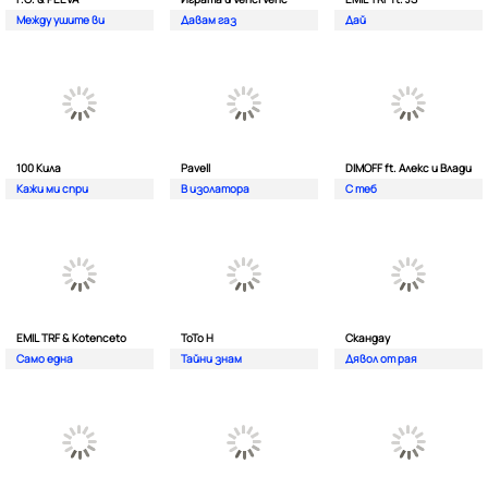
Между ушите ви
Давам газ
Дай
100 Кила
Pavell
DIMOFF ft. Алекс и Влади
Кажи ми спри
В изолатора
С теб
EMIL TRF & Kotenceto
ТоТо Н
Скандау
Само една
Тайни знам
Дявол от рая