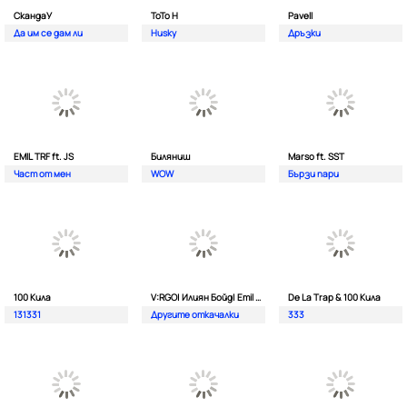
СкандаУ
ToTo H
Pavell
Да им се дам ли
Husky
Дръзки
EMIL TRF ft. JS
Биляниш
Marso ft. SST
Част от мен
WOW
Бързи пари
100 Кила
V:RGO| Илиян Бойд| Emil TRF| Dim4oU и Aтанас Колев
De La Trap & 100 Кила
131331
Другите откачалки
333