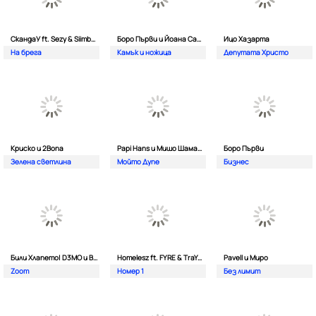
СкандаУ ft. Sezy & Siimbad
Боро Първи и Йоана Сашова
Ицо Хазарта
На брега
Камък и ножица
Депутата Христо
Криско и 2Bona
Papi Hans и Мишо Шамара
Боро Първи
Зелена светлина
Мойто Дупе
Бизнес
Били Хлапето| D3MO и BREVIS
Homelesz ft. FYRE & TraYan
Pavell и Миро
Zoom
Номер 1
Без лимит