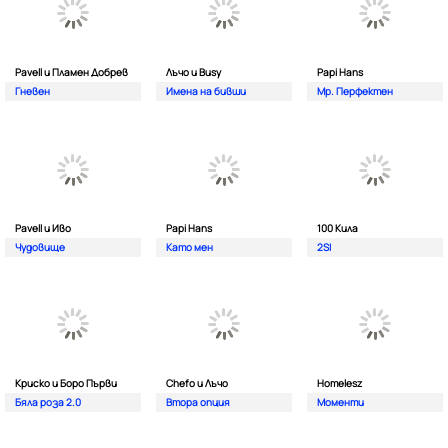
Pavell и Пламен Добрев
Лъчо и Busy
Papi Hans
Гневен
Имена на бивши
Мр. Перфектен
Pavell и Иво
Papi Hans
100 Кила
Чудовище
Като мен
2SI
Криско и Боро Първи
Chefo и Лъчо
Homelesz
Бяла роза 2.0
Втора опция
Моменти