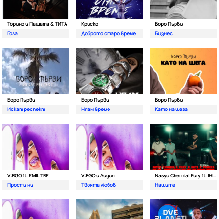
Торино и Пашата & ТИТА
Криско
Боро Първи
Гола
Доброто старо време
Бизнес
Боро Първи
Боро Първи
Боро Първи
Искат респект
Няам време
Като на шега
V:RGO ft. EMIL TRF
V:RGO и Лидия
Nasyo Chernia| Fury ft. IHITO & Pameca
Прости ни
Твоята любов
Нашите