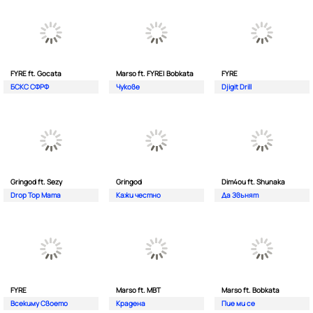
FYRE ft. Gocata
Marso ft. FYRE| Bobkata
FYRE
БСКС СФРФ
Чукове
Djigit Drill
Gringod ft. Sezy
Gringod
Dim4ou ft. Shunaka
Drop Top Mama
Кажи честно
Да Звънят
FYRE
Marso ft. MBT
Marso ft. Bobkata
Всекиму Своето
Крадена
Пие ми се