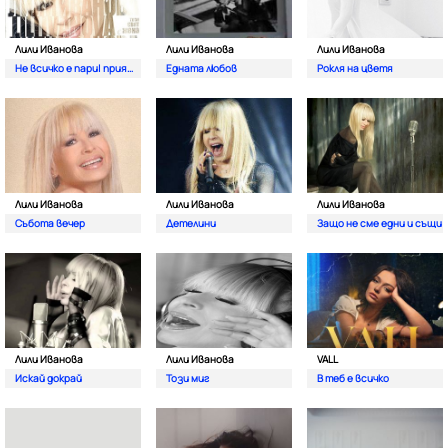
Лили Иванова
Лили Иванова
Лили Иванова
Не всичко е пари| приятелю
Едната любов
Рокля на цветя
Лили Иванова
Лили Иванова
Лили Иванова
Събота вечер
Детелини
Защо не сме едни и същи
Лили Иванова
Лили Иванова
VALL
Искай докрай
Този миг
В теб е всичко