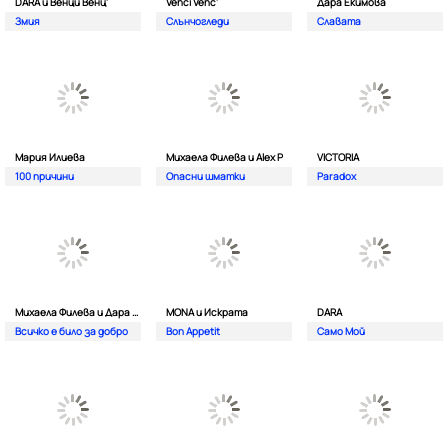
DARA и Венци Венц'
Venci Venc'
Дара Екимова
Змия
Слънчогледи
Славата
Мария Илиева
Михаела Филева и Alex P
VICTORIA
100 причини
Опасни шматки
Paradox
Михаела Филева и Дара Екимова
MONA и Искрата
DARA
Всичко е било за добро
Bon Appetit
Само Мой