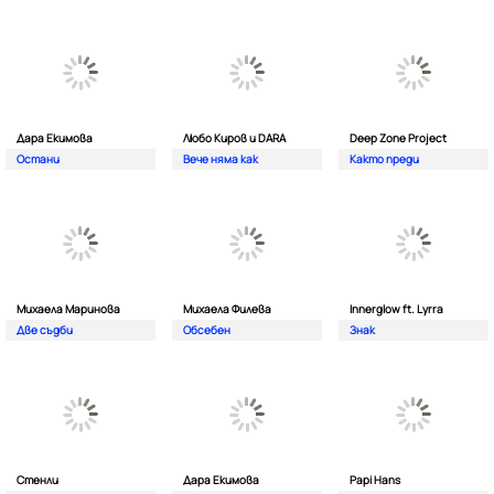
Дара Екимова
Любо Киров и DARA
Deep Zone Project
Остани
Вече няма как
Както преди
Михаела Маринова
Михаела Филева
Innerglow ft. Lyrra
Две съдби
Обсебен
Знак
Стенли
Дара Екимова
Papi Hans