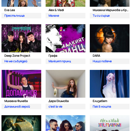
Eva Lea
Alex & Vladi
Михаела Маринова и Кристиан Костов
Престъпница
Малеле
Ти си сърце
Deep Zone Project
Графа
DARA
Не ме събуждай
Малкият принц
Нищо повече
Михаела Филева
Дара Екимова
Елизабет
Допаминов герой
c'est la vie
Пак в нощта