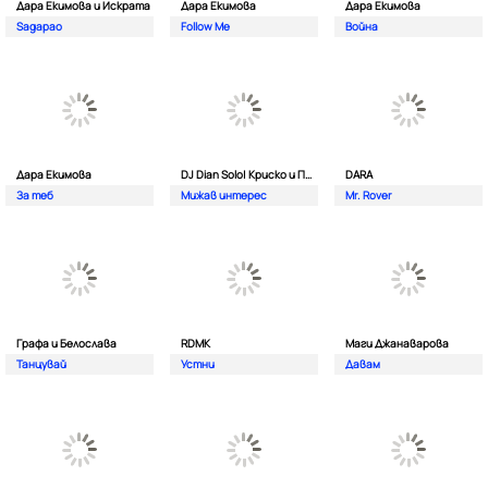
Дара Екимова и Искрата
Дара Екимова
Дара Екимова
Sagapao
Follow Me
Война
Дара Екимова
DJ Dian Solo| Криско и Панайот Панайотов
DARA
За теб
Мижав интерес
Mr. Rover
Графа и Белослава
RDMK
Маги Джанаварова
Танцувай
Устни
Давам