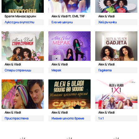
Братя Мангасариян
Alex & Vladi ft. EMIL TRF
Alex & Vladi
Луксозни глупости
Ела ме целуни
Хей ръчички
Alex & Vladi
Alex & Vladi
Alex & Vladi
Стари страници
Мерак
Гаджета
Alex & Vladi
Alex & Vladi
Alex & Vladi
Пристрастена
Имаме цялото време
1 x 1