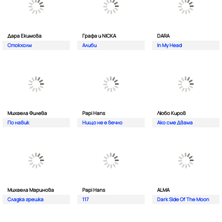
Дара Екимова
Графа и NICKA
DARA
Стокхолм
Алиби
In My Head
Михаела Филева
Papi Hans
Любо Киров
По навик
Нищо не е вечно
Ако сме Двама
Михаела Маринова
Papi Hans
ALMA
Сладка грешка
117
Dark Side Of The Moon