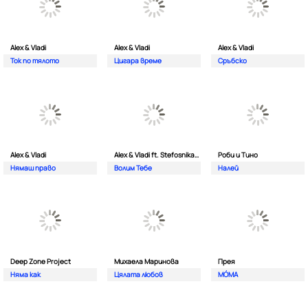
Alex & Vladi
Alex & Vladi
Alex & Vladi
Ток по тялото
Цигара време
Сръбско
Alex & Vladi
Alex & Vladi ft. Stefosnikat Ot Nos
Роби и Тино
Нямаш право
Волим Тебе
Налей
Deep Zone Project
Михаела Маринова
Прея
Няма как
Цялата любов
MÓMA