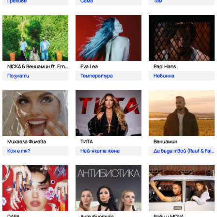
Грехове
Сама
Там
NICKA & Вениамин ft. Ernesto Valenzuela
Eva Lea
Papi Hans
Познати
Температура
Невинна
Михаела Филева
ТИТА
Вениамин
Коя е тя?
Най-яката жена
Да бъда твой (Rauf & Faik)
DARA
Антибиотика
Роби и MONA