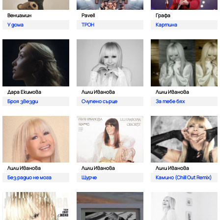
Вениамин
Pavell
Графа
У дома
ТРОН
Картина
Дара Екимова
Лили Иванова
Лили Иванова
Броя звезди
Счупено сърце
За тебе бях
Лили Иванова
Лили Иванова
Лили Иванова
Без радио не мога
Щурче
Камино (Chill Out Remix)