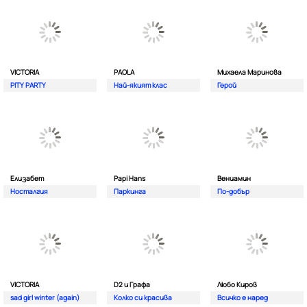
VICTORIA
PAOLA
Михаела Маринова
PITY PARTY
Най-якият клас
Герой
Елизабет
Papi Hans
Вениамин
Носталгия
Паркинга
По-добър
VICTORIA
D2 и Графа
Любо Киров
sad girl winter (again)
Колко си красива
Всичко е наред