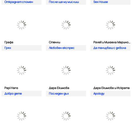
Откраднат спомен
После ще му мислиш
Sex House
Графа
Стенли
Pavell и Михаела Маринова
Грях
Любовен експрес
Да танцуваш с дявола
Papi Hans
Дара Екимова
Дара Екимова и Искрата
Добро дете
Последен дъх
Apology