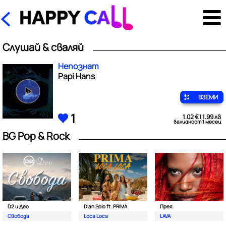
Слушай & сваляй
Непознат
Papi Hans
ВЗЕМИ
1
1.02 € | 1.99 лв
валидност 1 месец
BG Pop & Rock
D2 и Део
Dian Solo ft. PRIMA
Прея
Свобода
Loca Loca
LAVA