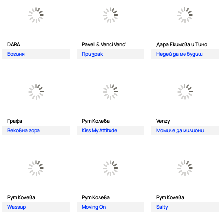
DARA
Pavell & Venci Venc'
Дара Екимова и Тино
Богиня
Призрак
Недей да ме будиш
Графа
Рут Колева
Venzy
Вековна гора
Kiss My Attitude
Момиче за милиони
Рут Колева
Рут Колева
Рут Колева
Wassup
Moving On
Salty