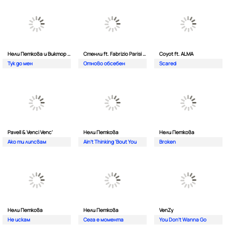
Нели Петкова и Виктор Калев
Стенли ft. Fabrizio Parisi & The Editor
Coyot ft. ALMA
Тук до мен
Отново обсебен
Scared
Pavell & Venci Venc'
Нели Петкова
Нели Петкова
Ако ти липсвам
Ain't Thinking 'Bout You
Broken
Нели Петкова
Нели Петкова
VenZy
Не искам
Сега е момента
You Don't Wanna Go