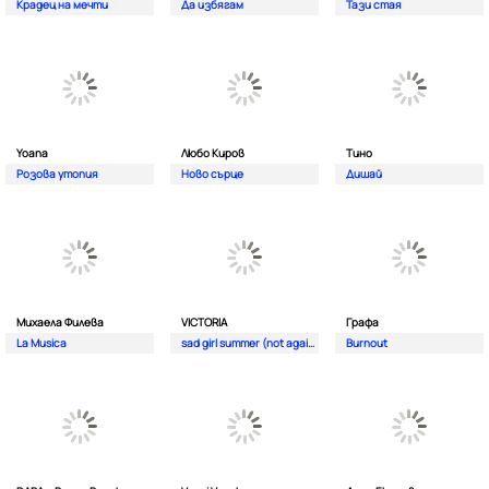
Крадец на мечти
Да избягам
Тази стая
Yoana
Любо Киров
Тино
Розова утопия
Ново сърце
Дишай
Михаела Филева
VICTORIA
Графа
La Musica
sad girl summer (not again)
Burnout