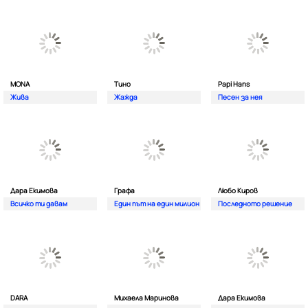
MONA
Тино
Papi Hans
Жива
Жажда
Песен за нея
Дара Екимова
Графа
Любо Киров
Всичко ти давам
Един път на един милион
Последното решение
DARA
Михаела Маринова
Дара Екимова