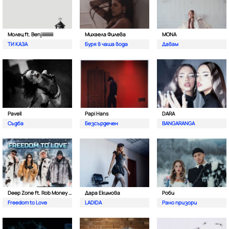
Молец ft. Benjiiiiiiiiiii
Михаела Филева
MONA
ТИ КАЗА
Буря в чаша вода
Давам
Pavell
Papi Hans
DARA
Съдба
Безсърдечен
BANGARANGA
Deep Zone ft. Rob Money (C-Block)
Дара Екимова
Роби
Freedom to Love
LADIDA
Рано призори