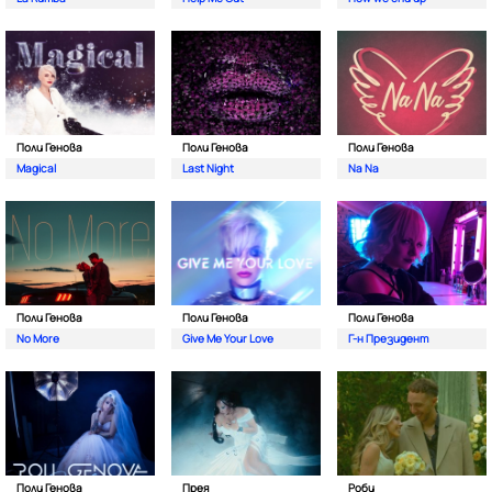
Поли Генова
Поли Генова
Поли Генова
Magical
Last Night
Na Na
Поли Генова
Поли Генова
Поли Генова
No More
Give Me Your Love
Г-н Президент
Поли Генова
Прея
Роби