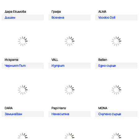
Дара Екимова
Графа
ALMA
Дишам
Вселена
Voodoo Doll
Искрата
VALL
Ballan
Черният Път
Изтрит
Едно сърце
DARA
Papi Hans
MONA
Заминавам
Ненаситна
Счупено сърце