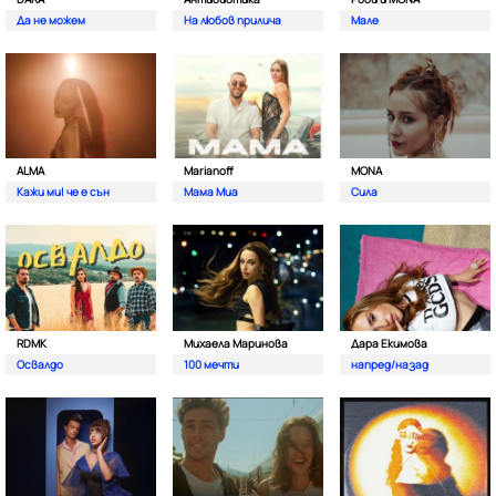
Да не можем
На любов прилича
Мале
ALMA
Marianoff
MONA
Кажи ми| че е сън
Мама Миа
Сила
RDMK
Михаела Маринова
Дара Екимова
Освалдо
100 мечти
напред/назад