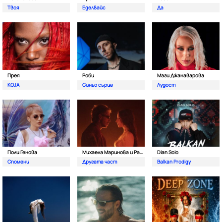
Твоя
Еделвайс
Да
Прея
Роби
Маги Джанаварова
KOJA
Синьо сърце
Лудост
Поли Генова
Михаела Маринова и Pavell
Dian Solo
Спомени
Другата част
Balkan Prodigy