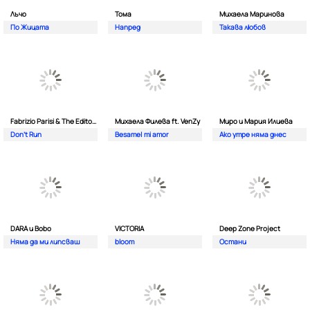
Лъчо
Тома
Михаела Маринова
По Жицата
Напред
Такава любов
Fabrizio Parisi & The Editor ft. ALMA
Михаела Филева ft. VenZy
Миро и Мария Илиева
Don't Run
Besame| mi amor
Ако утре няма днес
DARA и Bobo
VICTORIA
Deep Zone Project
Няма да ми липсваш
bloom
Остани