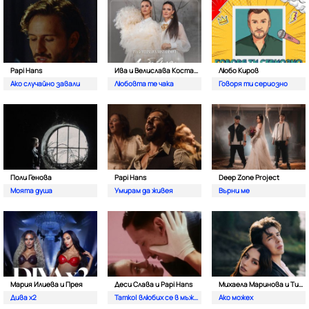
Papi Hans
Ива и Велислава Костадинови
Любо Киров
Ако случайно завали
Любовта те чака
Говоря ти сериозно
Поли Генова
Papi Hans
Deep Zone Project
Моята душа
Умирам да живея
Върни ме
Мария Илиева и Прея
Деси Слава и Papi Hans
Михаела Маринова и Тино
Дива х2
Татко| влюбих се в мъжкар
Ако можех