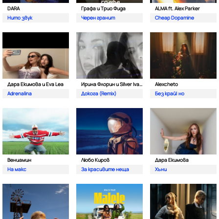
DARA
Графа и Трио Фида
ALMA ft. Alex Parker
Нито звук
Черен гранит
Cheap Dopamine
Дара Екимова и Eva Lea
Ирина Флорин и Silver Ivanov
Alexcheto
Adrenalina
Докога (Remix)
Без край| но
Вениамин
Любо Киров
Дара Екимова
На макс
За красивите неща
Хъни