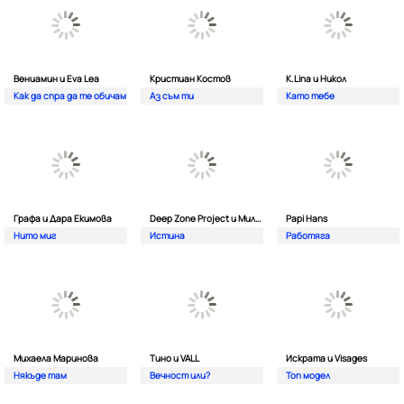
Вениамин и Eva Lea
Кристиан Костов
K.Lina и Никол
Как да спра да те обичам
Аз съм ти
Като тебе
Графа и Дара Екимова
Deep Zone Project и Милена
Papi Hans
Нито миг
Истина
Работяга
Михаела Маринова
Тино и VALL
Искрата и Visages
Някъде там
Вечност или?
Топ модел