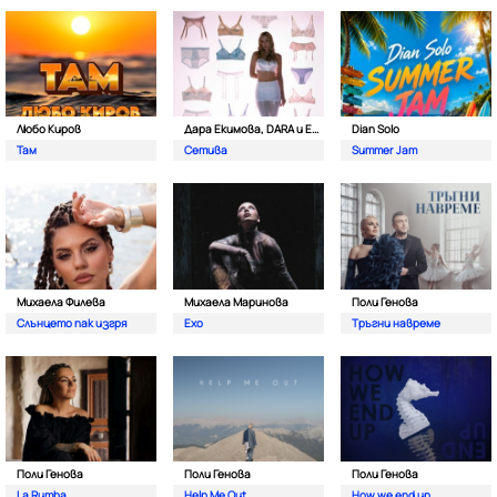
Любо Киров
Дара Екимова, DARA и Eva Lea
Dian Solo
Там
Сетива
Summer Jam
Михаела Филева
Михаела Маринова
Поли Генова
Слънцето пак изгря
Ехо
Тръгни навреме
Поли Генова
Поли Генова
Поли Генова
La Rumba
Help Me Out
How we end up