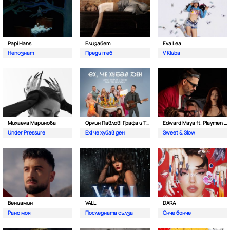
Papi Hans
Елизабет
Eva Lea
Непознат
Преди теб
V Kluba
Михаела Маринова
Орлин Павлов| Графа и The Brunches
Edward Maya ft. Playmen & Alma
Under Pressure
Ех| че хубав ден
Sweet & Slow
Вениамин
VALL
DARA
Рано моя
Последната сълза
Онче бонче