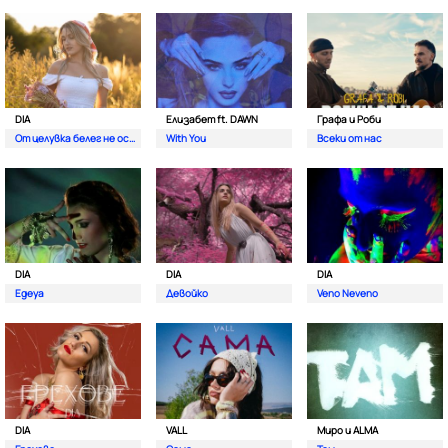
DIA
Елизабет ft. DAWN
Графа и Роби
От целувка белег не остава
With You
Всеки от нас
DIA
DIA
DIA
Egeya
Девойко
Veno Neveno
DIA
VALL
Миро и ALMA