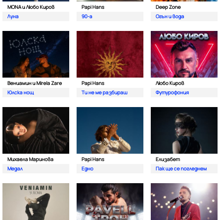
MONA и Любо Киров
Papi Hans
Deep Zone
Луна
90-а
Oгън и вода
Вениамин и Mirela Zare
Papi Hans
Любо Киров
Юлска нощ
Ти не ме разбираш
Футурофония
Михаела Маринова
Papi Hans
Елизабет
Медал
Едно
Пак ще се погледнем