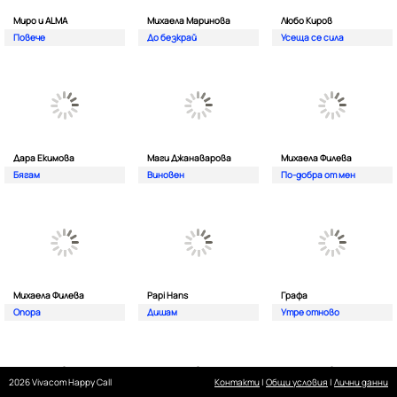
Миро и ALMA
Михаела Маринова
Любо Киров
Повече
До безкрай
Усеща се сила
Дара Екимова
Маги Джанаварова
Михаела Филева
Бягам
Виновен
По-добра от мен
Михаела Филева
Papi Hans
Графа
Опора
Дишам
Утре отново
2026 Vivacom Happy Call
Контакти
|
Общи условия
|
Лични данни