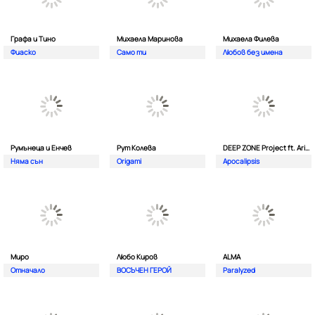
Графа и Тино
Михаела Маринова
Михаела Филева
Фиаско
Само ти
Любов без имена
Румънеца и Енчев
Рут Колева
DEEP ZONE Project ft. Aristos Constantinou
Няма сън
Origami
Apocalipsis
Миро
Любо Киров
ALMA
Отначало
ВОСЪЧЕН ГЕРОЙ
Paralyzed