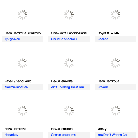
Нели Петкова и Виктор Калев
Стенли ft. Fabrizio Parisi & The Editor
Coyot ft. ALMA
Тук до мен
Отново обсебен
Scared
Pavell & Venci Venc'
Нели Петкова
Нели Петкова
Ако ти липсвам
Ain't Thinking 'Bout You
Broken
Нели Петкова
Нели Петкова
VenZy
Не искам
Сега е момента
You Don't Wanna Go