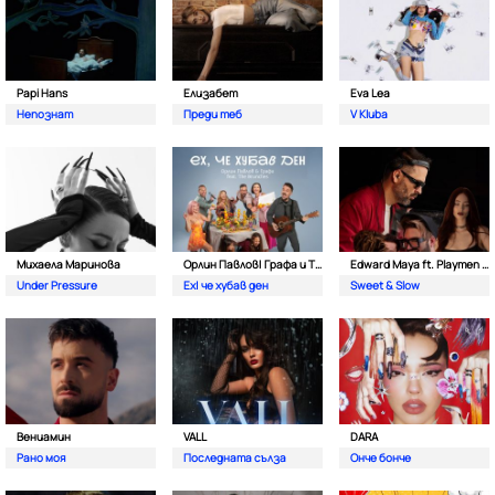
Papi Hans
Елизабет
Eva Lea
Непознат
Преди теб
V Kluba
Михаела Маринова
Орлин Павлов| Графа и The Brunches
Edward Maya ft. Playmen & Alma
Under Pressure
Ех| че хубав ден
Sweet & Slow
Вениамин
VALL
DARA
Рано моя
Последната сълза
Онче бонче