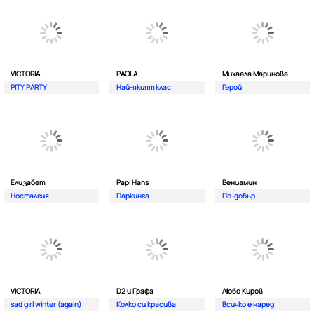
VICTORIA
PAOLA
Михаела Маринова
PITY PARTY
Най-якият клас
Герой
Елизабет
Papi Hans
Вениамин
Носталгия
Паркинга
По-добър
VICTORIA
D2 и Графа
Любо Киров
sad girl winter (again)
Колко си красива
Всичко е наред