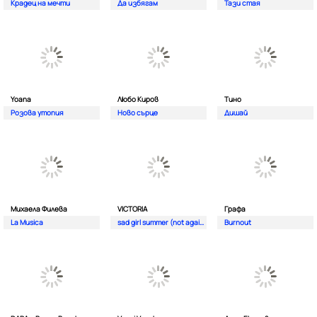
Крадец на мечти
Да избягам
Тази стая
Yoana
Любо Киров
Тино
Розова утопия
Ново сърце
Дишай
Михаела Филева
VICTORIA
Графа
La Musica
sad girl summer (not again)
Burnout