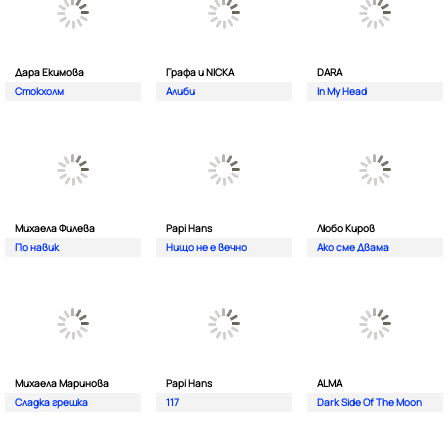
Дара Екимова
Графа и NICKA
DARA
Стокхолм
Алиби
In My Head
Михаела Филева
Papi Hans
Любо Киров
По навик
Нищо не е вечно
Ако сме Двама
Михаела Маринова
Papi Hans
ALMA
Сладка грешка
117
Dark Side Of The Moon