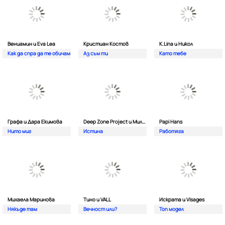
Вениамин и Eva Lea
Кристиан Костов
K.Lina и Никол
Как да спра да те обичам
Аз съм ти
Като тебе
Графа и Дара Екимова
Deep Zone Project и Милена
Papi Hans
Нито миг
Истина
Работяга
Михаела Маринова
Тино и VALL
Искрата и Visages
Някъде там
Вечност или?
Топ модел