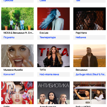
Грехове
Сама
Там
NICKA & Вениамин ft. Ernesto Valenzuela
Eva Lea
Papi Hans
Познати
Температура
Невинна
Михаела Филева
ТИТА
Вениамин
Коя е тя?
Най-яката жена
Да бъда твой (Rauf & Faik)
DARA
Антибиотика
Роби и MONA