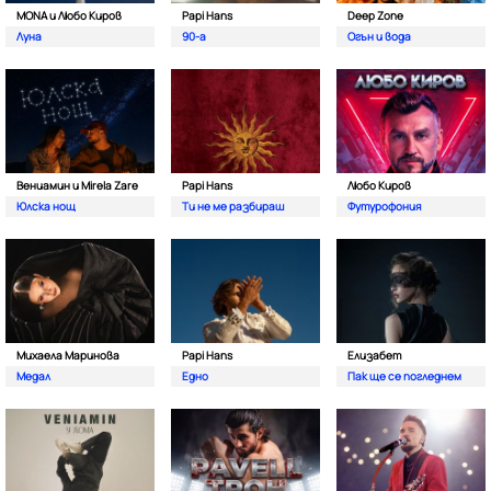
MONA и Любо Киров
Papi Hans
Deep Zone
Луна
90-а
Oгън и вода
Вениамин и Mirela Zare
Papi Hans
Любо Киров
Юлска нощ
Ти не ме разбираш
Футурофония
Михаела Маринова
Papi Hans
Елизабет
Медал
Едно
Пак ще се погледнем