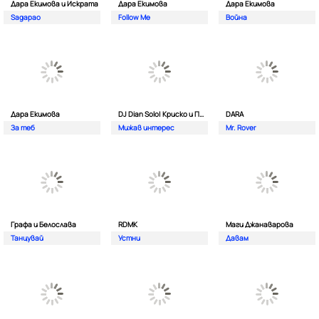
Дара Екимова и Искрата
Дара Екимова
Дара Екимова
Sagapao
Follow Me
Война
Дара Екимова
DJ Dian Solo| Криско и Панайот Панайотов
DARA
За теб
Мижав интерес
Mr. Rover
Графа и Белослава
RDMK
Маги Джанаварова
Танцувай
Устни
Давам