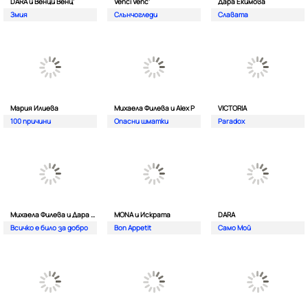
DARA и Венци Венц'
Venci Venc'
Дара Екимова
Змия
Слънчогледи
Славата
Мария Илиева
Михаела Филева и Alex P
VICTORIA
100 причини
Опасни шматки
Paradox
Михаела Филева и Дара Екимова
MONA и Искрата
DARA
Всичко е било за добро
Bon Appetit
Само Мой