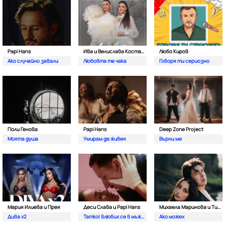
Papi Hans
Ива и Велислава Костадинови
Любо Киров
Ако случайно завали
Любовта те чака
Говоря ти сериозно
Поли Генова
Papi Hans
Deep Zone Project
Моята душа
Умирам да живея
Върни ме
Мария Илиева и Прея
Деси Слава и Papi Hans
Михаела Маринова и Тино
Дива х2
Татко| влюбих се в мъжкар
Ако можех