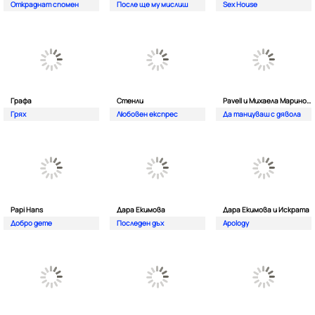
Откраднат спомен
После ще му мислиш
Sex House
Графа
Стенли
Pavell и Михаела Маринова
Грях
Любовен експрес
Да танцуваш с дявола
Papi Hans
Дара Екимова
Дара Екимова и Искрата
Добро дете
Последен дъх
Apology