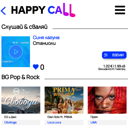
Слушай & сваляй
Синя лагуна
Станиоли
ВЗЕМИ
0
1.02 € | 1.99 лв
валидност 1 месец
BG Pop & Rock
D2 и Део
Dian Solo ft. PRIMA
Прея
Свобода
Loca Loca
LAVA