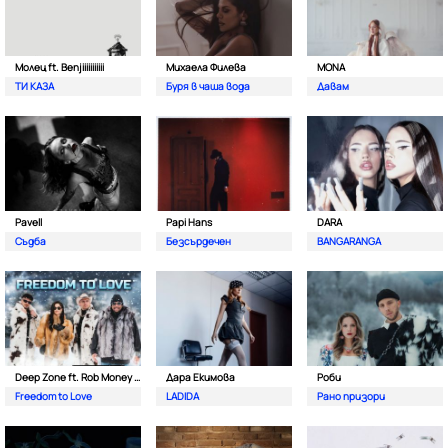
Молец ft. Benjiiiiiiiiiii
Михаела Филева
MONA
ТИ КАЗА
Буря в чаша вода
Давам
Pavell
Papi Hans
DARA
Съдба
Безсърдечен
BANGARANGA
Deep Zone ft. Rob Money (C-Block)
Дара Екимова
Роби
Freedom to Love
LADIDA
Рано призори