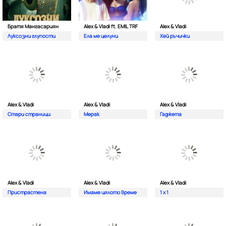
Братя Мангасариян
Alex & Vladi ft. EMIL TRF
Alex & Vladi
Луксозни глупости
Ела ме целуни
Хей ръчички
Alex & Vladi
Alex & Vladi
Alex & Vladi
Стари страници
Мерак
Гаджета
Alex & Vladi
Alex & Vladi
Alex & Vladi
Пристрастена
Имаме цялото време
1 x 1