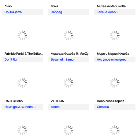
Лъчо
Тома
Михаела Маринова
По Жицата
Напред
Такава любов
Fabrizio Parisi & The Editor ft. ALMA
Михаела Филева ft. VenZy
Миро и Мария Илиева
Don't Run
Besame| mi amor
Ако утре няма днес
DARA и Bobo
VICTORIA
Deep Zone Project
Няма да ми липсваш
bloom
Остани