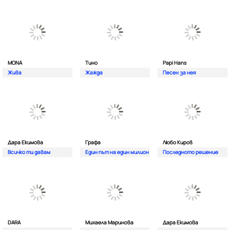
MONA
Тино
Papi Hans
Жива
Жажда
Песен за нея
Дара Екимова
Графа
Любо Киров
Всичко ти давам
Един път на един милион
Последното решение
DARA
Михаела Маринова
Дара Екимова