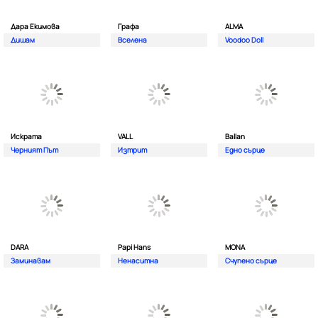
Дара Екимова
Графа
ALMA
Дишам
Вселена
Voodoo Doll
Искрата
VALL
Ballan
Черният Път
Изтрит
Едно сърце
DARA
Papi Hans
MONA
Заминавам
Ненаситна
Счупено сърце