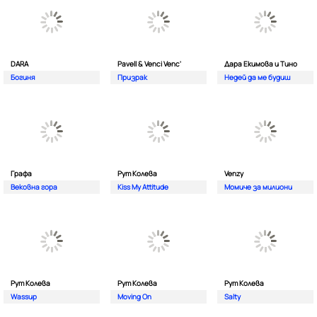
DARA
Pavell & Venci Venc'
Дара Екимова и Тино
Богиня
Призрак
Недей да ме будиш
Графа
Рут Колева
Venzy
Вековна гора
Kiss My Attitude
Момиче за милиони
Рут Колева
Рут Колева
Рут Колева
Wassup
Moving On
Salty