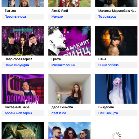
Eva Lea
Alex & Vladi
Михаела Маринова и Кристиан Костов
Престъпница
Малеле
Ти си сърце
Deep Zone Project
Графа
DARA
Не ме събуждай
Малкият принц
Нищо повече
Михаела Филева
Дара Екимова
Елизабет
Допаминов герой
c'est la vie
Пак в нощта