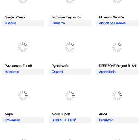
Графа и Тино
Михаела Маринова
Михаела Филева
Фиаско
Само ти
Любов без имена
Румънеца и Енчев
Рут Колева
DEEP ZONE Project ft. Aristos Constantinou
Няма сън
Origami
Apocalipsis
Миро
Любо Киров
ALMA
Отначало
ВОСЪЧЕН ГЕРОЙ
Paralyzed