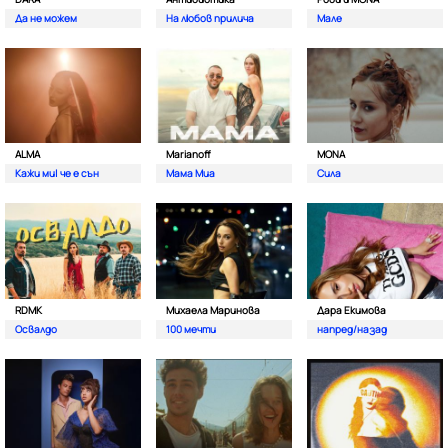
Да не можем
На любов прилича
Мале
ALMA
Marianoff
MONA
Кажи ми| че е сън
Мама Миа
Сила
RDMK
Михаела Маринова
Дара Екимова
Освалдо
100 мечти
напред/назад