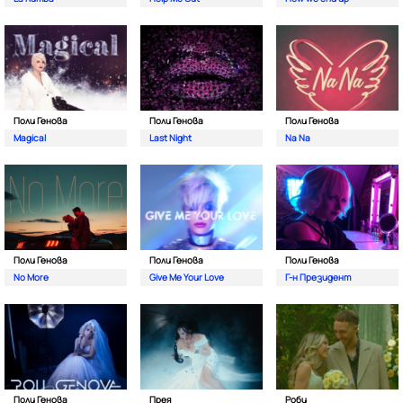
Поли Генова
Поли Генова
Поли Генова
Magical
Last Night
Na Na
Поли Генова
Поли Генова
Поли Генова
No More
Give Me Your Love
Г-н Президент
Поли Генова
Прея
Роби