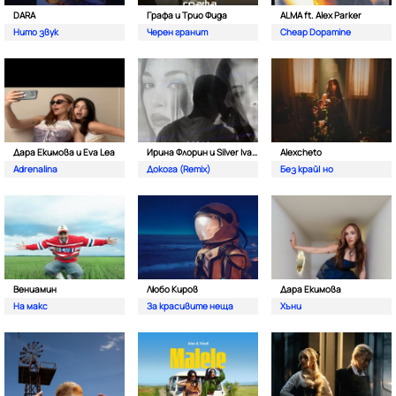
DARA
Графа и Трио Фида
ALMA ft. Alex Parker
Нито звук
Черен гранит
Cheap Dopamine
Дара Екимова и Eva Lea
Ирина Флорин и Silver Ivanov
Alexcheto
Adrenalina
Докога (Remix)
Без край| но
Вениамин
Любо Киров
Дара Екимова
На макс
За красивите неща
Хъни