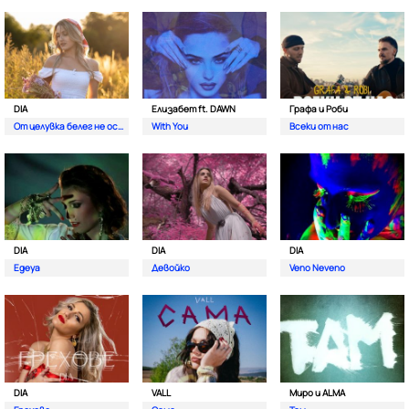
DIA
Елизабет ft. DAWN
Графа и Роби
От целувка белег не остава
With You
Всеки от нас
DIA
DIA
DIA
Egeya
Девойко
Veno Neveno
DIA
VALL
Миро и ALMA