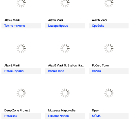
Alex & Vladi
Alex & Vladi
Alex & Vladi
Ток по тялото
Цигара време
Сръбско
Alex & Vladi
Alex & Vladi ft. Stefosnikat Ot Nos
Роби и Тино
Нямаш право
Волим Тебе
Налей
Deep Zone Project
Михаела Маринова
Прея
Няма как
Цялата любов
MÓMA