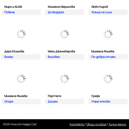
Миро и ALMA
Михаела Маринова
Любо Киров
Повече
До безкрай
Усеща се сила
Дара Екимова
Маги Джанаварова
Михаела Филева
Бягам
Виновен
По-добра от мен
Михаела Филева
Papi Hans
Графа
Опора
Дишам
Утре отново
2026 Vivacom Happy Call
Контакти
|
Общи условия
|
Лични данни