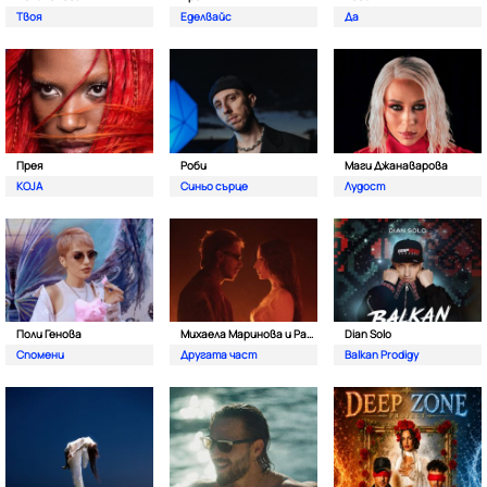
Твоя
Еделвайс
Да
Прея
Роби
Маги Джанаварова
KOJA
Синьо сърце
Лудост
Поли Генова
Михаела Маринова и Pavell
Dian Solo
Спомени
Другата част
Balkan Prodigy