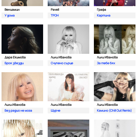
Вениамин
Pavell
Графа
У дома
ТРОН
Картина
Дара Екимова
Лили Иванова
Лили Иванова
Броя звезди
Счупено сърце
За тебе бях
Лили Иванова
Лили Иванова
Лили Иванова
Без радио не мога
Щурче
Камино (Chill Out Remix)