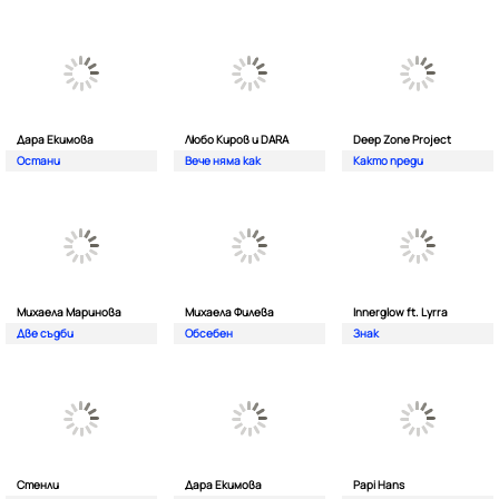
Дара Екимова
Любо Киров и DARA
Deep Zone Project
Остани
Вече няма как
Както преди
Михаела Маринова
Михаела Филева
Innerglow ft. Lyrra
Две съдби
Обсебен
Знак
Стенли
Дара Екимова
Papi Hans