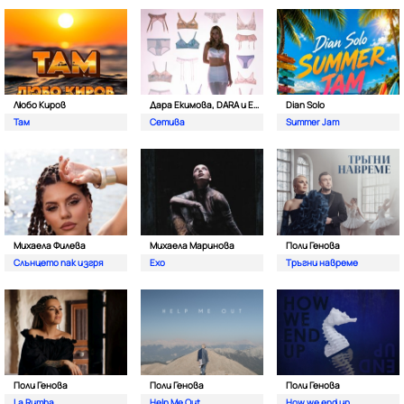
Любо Киров
Дара Екимова, DARA и Eva Lea
Dian Solo
Там
Сетива
Summer Jam
Михаела Филева
Михаела Маринова
Поли Генова
Слънцето пак изгря
Ехо
Тръгни навреме
Поли Генова
Поли Генова
Поли Генова
La Rumba
Help Me Out
How we end up