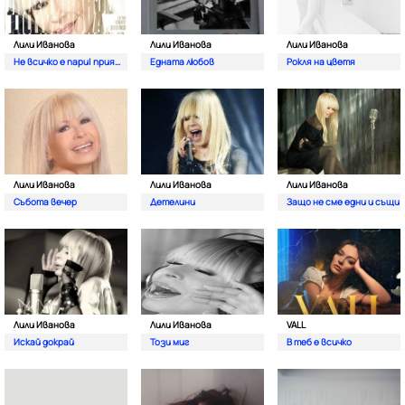
Лили Иванова
Лили Иванова
Лили Иванова
Не всичко е пари| приятелю
Едната любов
Рокля на цветя
Лили Иванова
Лили Иванова
Лили Иванова
Събота вечер
Детелини
Защо не сме едни и същи
Лили Иванова
Лили Иванова
VALL
Искай докрай
Този миг
В теб е всичко