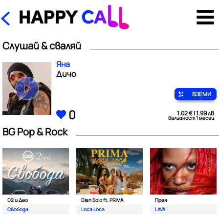
Слушай & сваляй
Яна
Дичо
ВЗЕМИ
0
1.02 € | 1.99 лв
валидност 1 месец
BG Pop & Rock
D2 и Део
Dian Solo ft. PRIMA
Прея
Свобода
Loca Loca
LAVA