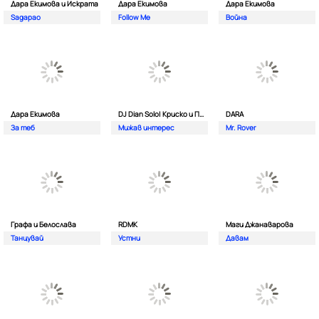
Дара Екимова и Искрата
Дара Екимова
Дара Екимова
Sagapao
Follow Me
Война
Дара Екимова
DJ Dian Solo| Криско и Панайот Панайотов
DARA
За теб
Мижав интерес
Mr. Rover
Графа и Белослава
RDMK
Маги Джанаварова
Танцувай
Устни
Давам