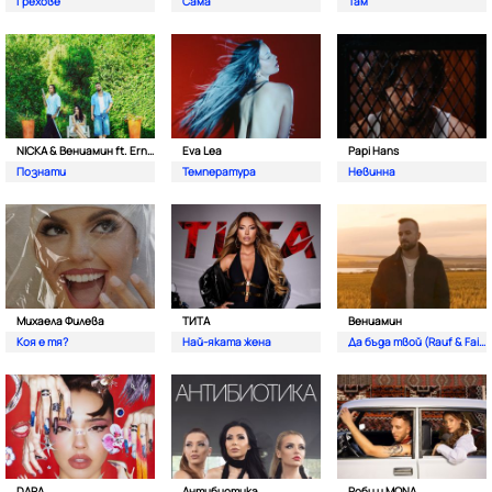
Грехове
Сама
Там
NICKA & Вениамин ft. Ernesto Valenzuela
Eva Lea
Papi Hans
Познати
Температура
Невинна
Михаела Филева
ТИТА
Вениамин
Коя е тя?
Най-яката жена
Да бъда твой (Rauf & Faik)
DARA
Антибиотика
Роби и MONA