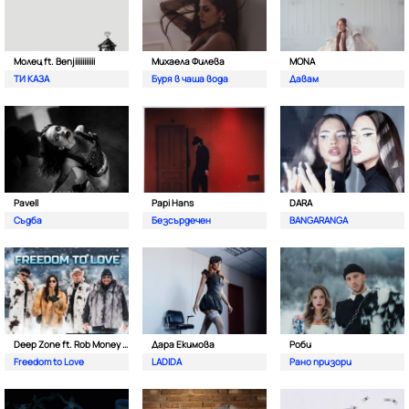
Молец ft. Benjiiiiiiiiiii
Михаела Филева
MONA
ТИ КАЗА
Буря в чаша вода
Давам
Pavell
Papi Hans
DARA
Съдба
Безсърдечен
BANGARANGA
Deep Zone ft. Rob Money (C-Block)
Дара Екимова
Роби
Freedom to Love
LADIDA
Рано призори