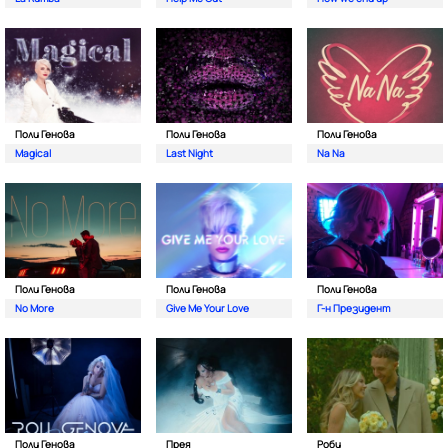
Поли Генова
Поли Генова
Поли Генова
Magical
Last Night
Na Na
Поли Генова
Поли Генова
Поли Генова
No More
Give Me Your Love
Г-н Президент
Поли Генова
Прея
Роби