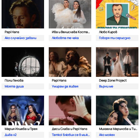
Papi Hans
Ива и Велислава Костадинови
Любо Киров
Ако случайно завали
Любовта те чака
Говоря ти сериозно
Поли Генова
Papi Hans
Deep Zone Project
Моята душа
Умирам да живея
Върни ме
Мария Илиева и Прея
Деси Слава и Papi Hans
Михаела Маринова и Тино
Дива х2
Татко| влюбих се в мъжкар
Ако можех