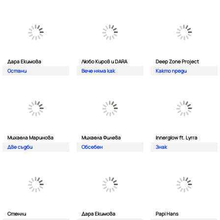
Дара Екимова
Любо Киров и DARA
Deep Zone Project
Остани
Вече няма как
Както преди
Михаела Маринова
Михаела Филева
Innerglow ft. Lyrra
Две съдби
Обсебен
Знак
Стенли
Дара Екимова
Papi Hans