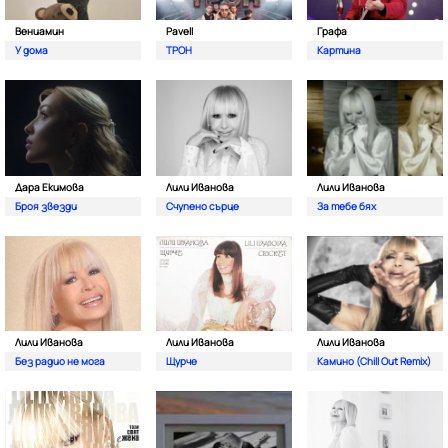
Вениамин
Pavell
Графа
У дома
ТРОН
Картина
Дара Екимова
Лили Иванова
Лили Иванова
Броя звезди
Счупено сърце
За тебе бях
Лили Иванова
Лили Иванова
Лили Иванова
Без радио не мога
Щурче
Камино (Chill Out Remix)