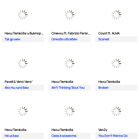
Нели Петкова и Виктор Калев
Стенли ft. Fabrizio Parisi & The Editor
Coyot ft. ALMA
Тук до мен
Отново обсебен
Scared
Pavell & Venci Venc'
Нели Петкова
Нели Петкова
Ако ти липсвам
Ain't Thinking 'Bout You
Broken
Нели Петкова
Нели Петкова
VenZy
Не искам
Сега е момента
You Don't Wanna Go