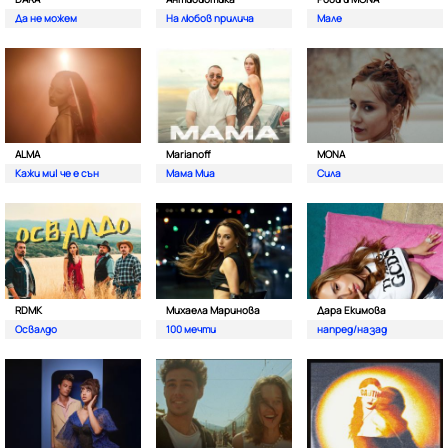
Да не можем
На любов прилича
Мале
ALMA
Marianoff
MONA
Кажи ми| че е сън
Мама Миа
Сила
RDMK
Михаела Маринова
Дара Екимова
Освалдо
100 мечти
напред/назад