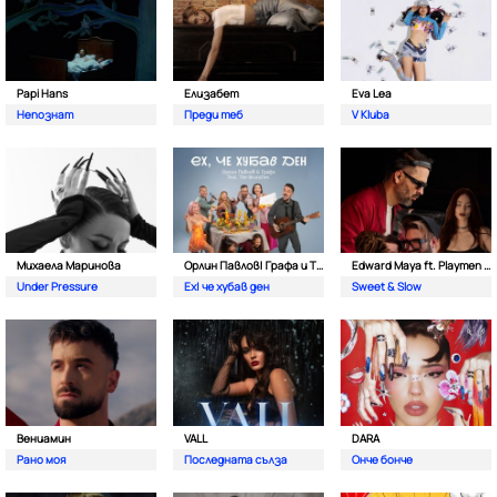
Papi Hans
Елизабет
Eva Lea
Непознат
Преди теб
V Kluba
Михаела Маринова
Орлин Павлов| Графа и The Brunches
Edward Maya ft. Playmen & Alma
Under Pressure
Ех| че хубав ден
Sweet & Slow
Вениамин
VALL
DARA
Рано моя
Последната сълза
Онче бонче