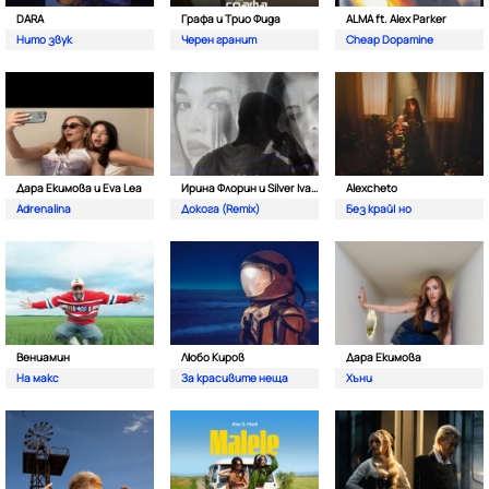
DARA
Графа и Трио Фида
ALMA ft. Alex Parker
Нито звук
Черен гранит
Cheap Dopamine
Дара Екимова и Eva Lea
Ирина Флорин и Silver Ivanov
Alexcheto
Adrenalina
Докога (Remix)
Без край| но
Вениамин
Любо Киров
Дара Екимова
На макс
За красивите неща
Хъни