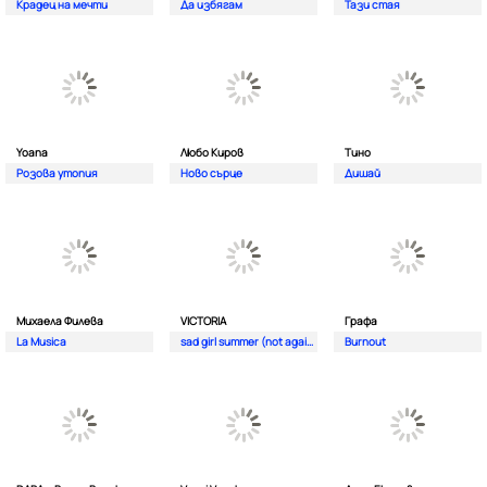
Крадец на мечти
Да избягам
Тази стая
Yoana
Любо Киров
Тино
Розова утопия
Ново сърце
Дишай
Михаела Филева
VICTORIA
Графа
La Musica
sad girl summer (not again)
Burnout