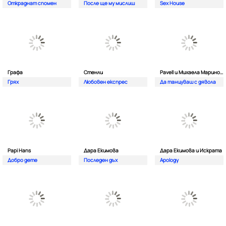
Откраднат спомен
После ще му мислиш
Sex House
Графа
Стенли
Pavell и Михаела Маринова
Грях
Любовен експрес
Да танцуваш с дявола
Papi Hans
Дара Екимова
Дара Екимова и Искрата
Добро дете
Последен дъх
Apology