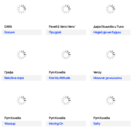
DARA
Pavell & Venci Venc'
Дара Екимова и Тино
Богиня
Призрак
Недей да ме будиш
Графа
Рут Колева
Venzy
Вековна гора
Kiss My Attitude
Момиче за милиони
Рут Колева
Рут Колева
Рут Колева
Wassup
Moving On
Salty