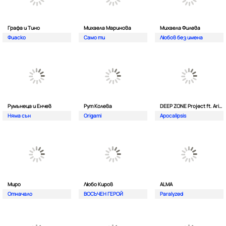
Графа и Тино
Михаела Маринова
Михаела Филева
Фиаско
Само ти
Любов без имена
Румънеца и Енчев
Рут Колева
DEEP ZONE Project ft. Aristos Constantinou
Няма сън
Origami
Apocalipsis
Миро
Любо Киров
ALMA
Отначало
ВОСЪЧЕН ГЕРОЙ
Paralyzed