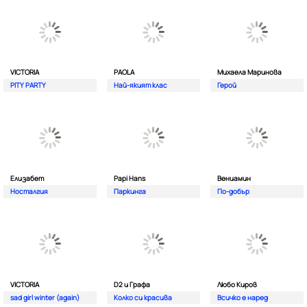
VICTORIA
PAOLA
Михаела Маринова
PITY PARTY
Най-якият клас
Герой
Елизабет
Papi Hans
Вениамин
Носталгия
Паркинга
По-добър
VICTORIA
D2 и Графа
Любо Киров
sad girl winter (again)
Колко си красива
Всичко е наред