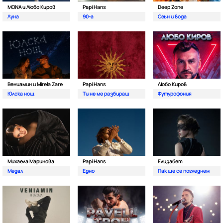
MONA и Любо Киров
Papi Hans
Deep Zone
Луна
90-а
Oгън и вода
Вениамин и Mirela Zare
Papi Hans
Любо Киров
Юлска нощ
Ти не ме разбираш
Футурофония
Михаела Маринова
Papi Hans
Елизабет
Медал
Едно
Пак ще се погледнем