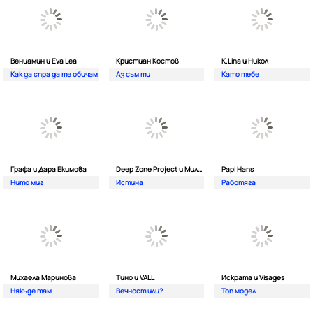
Вениамин и Eva Lea
Кристиан Костов
K.Lina и Никол
Как да спра да те обичам
Аз съм ти
Като тебе
Графа и Дара Екимова
Deep Zone Project и Милена
Papi Hans
Нито миг
Истина
Работяга
Михаела Маринова
Тино и VALL
Искрата и Visages
Някъде там
Вечност или?
Топ модел