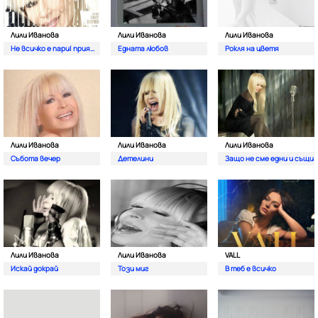
Лили Иванова
Лили Иванова
Лили Иванова
Не всичко е пари| приятелю
Едната любов
Рокля на цветя
Лили Иванова
Лили Иванова
Лили Иванова
Събота вечер
Детелини
Защо не сме едни и същи
Лили Иванова
Лили Иванова
VALL
Искай докрай
Този миг
В теб е всичко