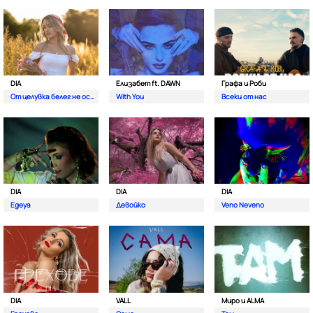
DIA
Елизабет ft. DAWN
Графа и Роби
От целувка белег не остава
With You
Всеки от нас
DIA
DIA
DIA
Egeya
Девойко
Veno Neveno
DIA
VALL
Миро и ALMA