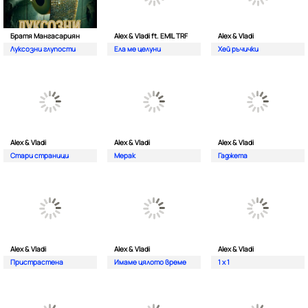
Братя Мангасариян
Alex & Vladi ft. EMIL TRF
Alex & Vladi
Луксозни глупости
Ела ме целуни
Хей ръчички
Alex & Vladi
Alex & Vladi
Alex & Vladi
Стари страници
Мерак
Гаджета
Alex & Vladi
Alex & Vladi
Alex & Vladi
Пристрастена
Имаме цялото време
1 x 1