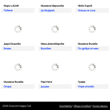
Миро и ALMA
Михаела Маринова
Любо Киров
Повече
До безкрай
Усеща се сила
Дара Екимова
Маги Джанаварова
Михаела Филева
Бягам
Виновен
По-добра от мен
Михаела Филева
Papi Hans
Графа
Опора
Дишам
Утре отново
2026 Vivacom Happy Call
Контакти
|
Общи условия
|
Лични данни