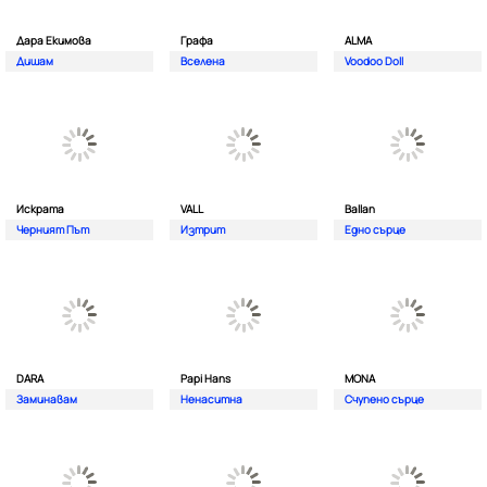
Дара Екимова
Графа
ALMA
Дишам
Вселена
Voodoo Doll
Искрата
VALL
Ballan
Черният Път
Изтрит
Едно сърце
DARA
Papi Hans
MONA
Заминавам
Ненаситна
Счупено сърце