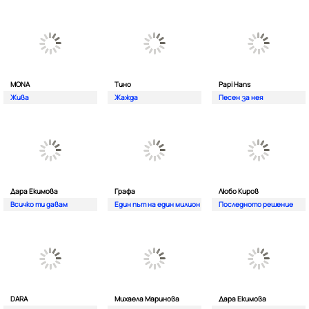
MONA
Тино
Papi Hans
Жива
Жажда
Песен за нея
Дара Екимова
Графа
Любо Киров
Всичко ти давам
Един път на един милион
Последното решение
DARA
Михаела Маринова
Дара Екимова