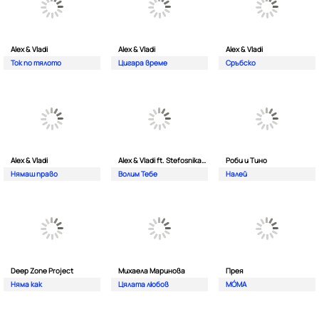
Alex & Vladi
Alex & Vladi
Alex & Vladi
Ток по тялото
Цигара време
Сръбско
Alex & Vladi
Alex & Vladi ft. Stefosnikat Ot Nos
Роби и Тино
Нямаш право
Волим Тебе
Налей
Deep Zone Project
Михаела Маринова
Прея
Няма как
Цялата любов
MÓMA