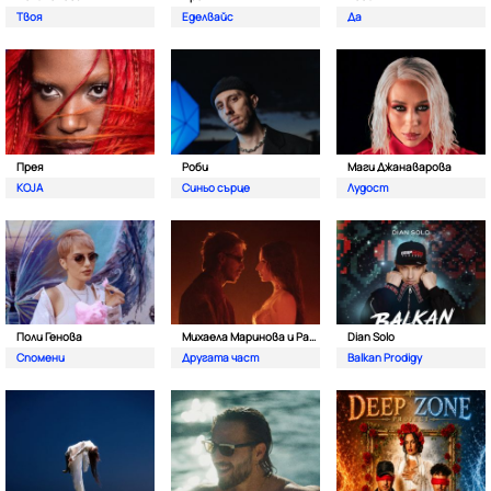
Твоя
Еделвайс
Да
Прея
Роби
Маги Джанаварова
KOJA
Синьо сърце
Лудост
Поли Генова
Михаела Маринова и Pavell
Dian Solo
Спомени
Другата част
Balkan Prodigy