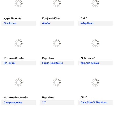
Дара Екимова
Графа и NICKA
DARA
Стокхолм
Алиби
In My Head
Михаела Филева
Papi Hans
Любо Киров
По навик
Нищо не е вечно
Ако сме Двама
Михаела Маринова
Papi Hans
ALMA
Сладка грешка
117
Dark Side Of The Moon