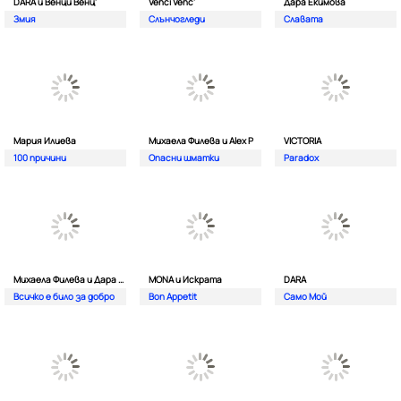
DARA и Венци Венц'
Venci Venc'
Дара Екимова
Змия
Слънчогледи
Славата
Мария Илиева
Михаела Филева и Alex P
VICTORIA
100 причини
Опасни шматки
Paradox
Михаела Филева и Дара Екимова
MONA и Искрата
DARA
Всичко е било за добро
Bon Appetit
Само Мой