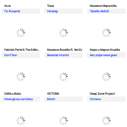
Лъчо
Тома
Михаела Маринова
По Жицата
Напред
Такава любов
Fabrizio Parisi & The Editor ft. ALMA
Михаела Филева ft. VenZy
Миро и Мария Илиева
Don't Run
Besame| mi amor
Ако утре няма днес
DARA и Bobo
VICTORIA
Deep Zone Project
Няма да ми липсваш
bloom
Остани