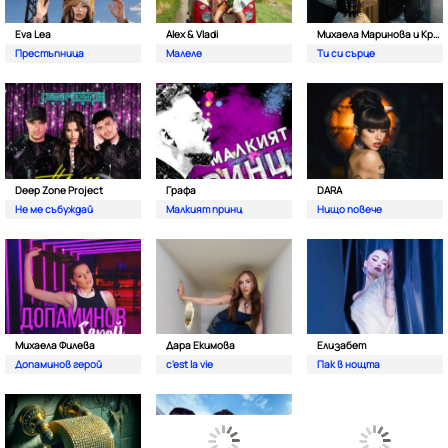
Eva Lea
Alex & Vladi
Михаела Маринова и Кристиан Костов
Престъпница
Малеле
Ти си сърце
Deep Zone Project
Графа
DARA
Не ме събуждай
Малкият принц
Нищо повече
Михаела Филева
Дара Екимова
Елизабет
Допаминов герой
c'est la vie
Пак в нощта