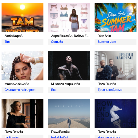
Любо Киров
Дара Екимова, DARA и Eva Lea
Dian Solo
Там
Сетива
Summer Jam
Михаела Филева
Михаела Маринова
Поли Генова
Слънцето пак изгря
Ехо
Тръгни навреме
Поли Генова
Поли Генова
Поли Генова
La Rumba
Help Me Out
How we end up