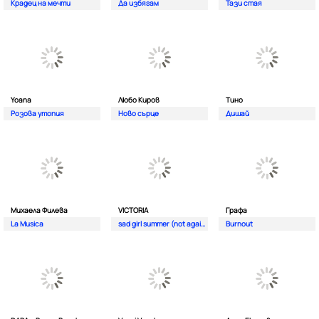
Крадец на мечти
Да избягам
Тази стая
Yoana
Любо Киров
Тино
Розова утопия
Ново сърце
Дишай
Михаела Филева
VICTORIA
Графа
La Musica
sad girl summer (not again)
Burnout