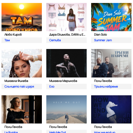
Любо Киров
Дара Екимова, DARA и Eva Lea
Dian Solo
Там
Сетива
Summer Jam
Михаела Филева
Михаела Маринова
Поли Генова
Слънцето пак изгря
Ехо
Тръгни навреме
Поли Генова
Поли Генова
Поли Генова
La Rumba
Help Me Out
How we end up