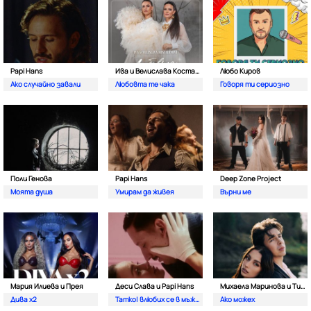
Papi Hans
Ива и Велислава Костадинови
Любо Киров
Ако случайно завали
Любовта те чака
Говоря ти сериозно
Поли Генова
Papi Hans
Deep Zone Project
Моята душа
Умирам да живея
Върни ме
Мария Илиева и Прея
Деси Слава и Papi Hans
Михаела Маринова и Тино
Дива х2
Татко| влюбих се в мъжкар
Ако можех