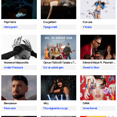
Papi Hans
Елизабет
Eva Lea
Непознат
Преди теб
V Kluba
Михаела Маринова
Орлин Павлов| Графа и The Brunches
Edward Maya ft. Playmen & Alma
Under Pressure
Ех| че хубав ден
Sweet & Slow
Вениамин
VALL
DARA
Рано моя
Последната сълза
Онче бонче