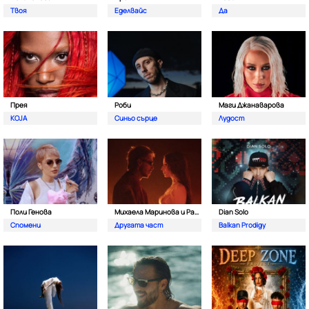
Твоя
Еделвайс
Да
Прея
Роби
Маги Джанаварова
KOJA
Синьо сърце
Лудост
Поли Генова
Михаела Маринова и Pavell
Dian Solo
Спомени
Другата част
Balkan Prodigy