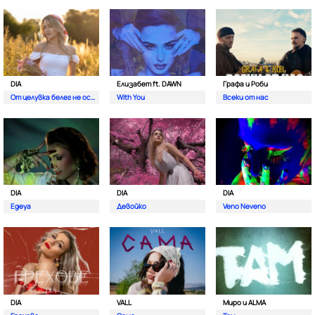
DIA
Елизабет ft. DAWN
Графа и Роби
От целувка белег не остава
With You
Всеки от нас
DIA
DIA
DIA
Egeya
Девойко
Veno Neveno
DIA
VALL
Миро и ALMA