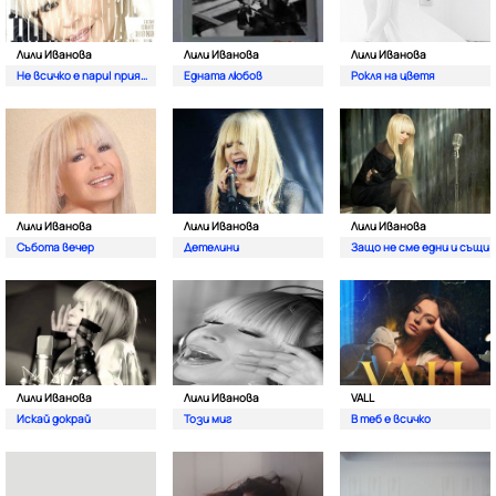
Лили Иванова
Лили Иванова
Лили Иванова
Не всичко е пари| приятелю
Едната любов
Рокля на цветя
Лили Иванова
Лили Иванова
Лили Иванова
Събота вечер
Детелини
Защо не сме едни и същи
Лили Иванова
Лили Иванова
VALL
Искай докрай
Този миг
В теб е всичко