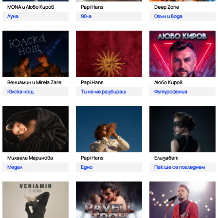
MONA и Любо Киров
Papi Hans
Deep Zone
Луна
90-а
Oгън и вода
Вениамин и Mirela Zare
Papi Hans
Любо Киров
Юлска нощ
Ти не ме разбираш
Футурофония
Михаела Маринова
Papi Hans
Елизабет
Медал
Едно
Пак ще се погледнем