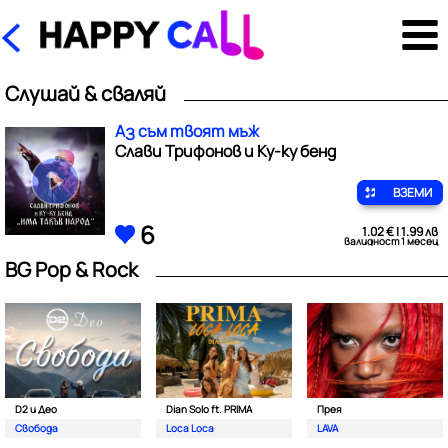
Слушай & сваляй
Аз съм твоят мъж
Слави Трифонов и Ку-ку бенд
ВЗЕМИ
6
1.02 € | 1.99 лв
валидност 1 месец
BG Pop & Rock
D2 и Део
Dian Solo ft. PRIMA
Прея
Свобода
Loca Loca
LAVA