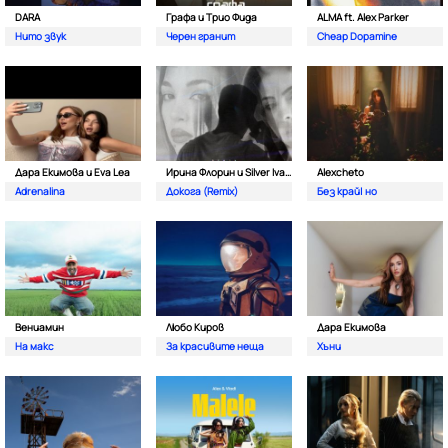
DARA
Графа и Трио Фида
ALMA ft. Alex Parker
Нито звук
Черен гранит
Cheap Dopamine
Дара Екимова и Eva Lea
Ирина Флорин и Silver Ivanov
Alexcheto
Adrenalina
Докога (Remix)
Без край| но
Вениамин
Любо Киров
Дара Екимова
На макс
За красивите неща
Хъни