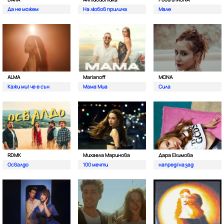
Да не можем
На любов прилича
Мале
ALMA
Marianoff
MONA
Кажи ми| че е сън
Мама Миа
Сила
RDMK
Михаела Маринова
Дара Екимова
Освалдо
100 мечти
напред/назад