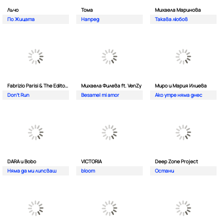
Лъчо
Тома
Михаела Маринова
По Жицата
Напред
Такава любов
Fabrizio Parisi & The Editor ft. ALMA
Михаела Филева ft. VenZy
Миро и Мария Илиева
Don't Run
Besame| mi amor
Ако утре няма днес
DARA и Bobo
VICTORIA
Deep Zone Project
Няма да ми липсваш
bloom
Остани