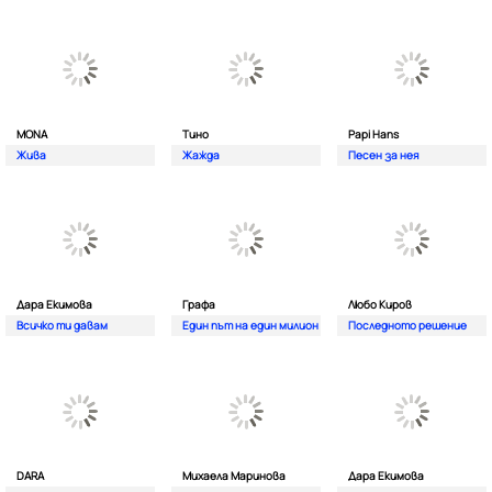
MONA
Тино
Papi Hans
Жива
Жажда
Песен за нея
Дара Екимова
Графа
Любо Киров
Всичко ти давам
Един път на един милион
Последното решение
DARA
Михаела Маринова
Дара Екимова