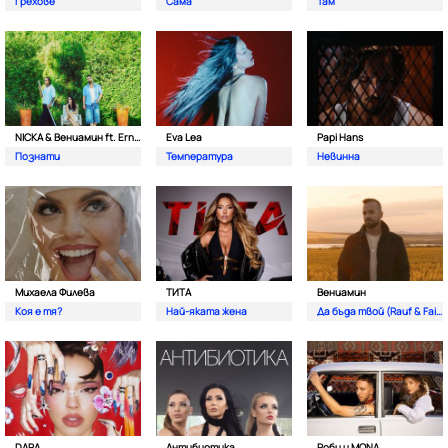
Грехове
Сама
Там
NICKA & Вениамин ft. Ernesto Valenzuela
Eva Lea
Papi Hans
Познати
Температура
Невинна
Михаела Филева
ТИТА
Вениамин
Коя е тя?
Най-яката жена
Да бъда твой (Rauf & Faik)
DARA
Антибиотика
Роби и MONA