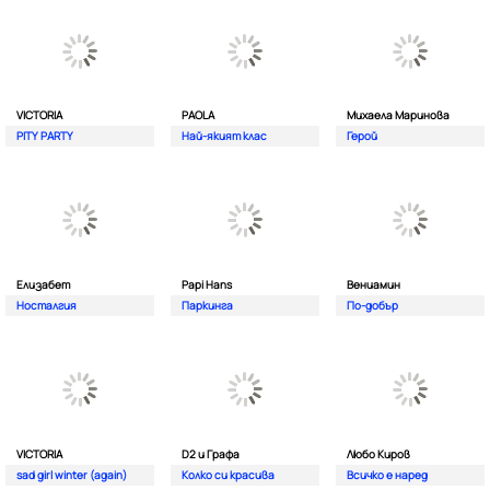
VICTORIA
PAOLA
Михаела Маринова
PITY PARTY
Най-якият клас
Герой
Елизабет
Papi Hans
Вениамин
Носталгия
Паркинга
По-добър
VICTORIA
D2 и Графа
Любо Киров
sad girl winter (again)
Колко си красива
Всичко е наред