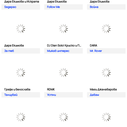
Дара Екимова и Искрата
Дара Екимова
Дара Екимова
Sagapao
Follow Me
Война
Дара Екимова
DJ Dian Solo| Криско и Панайот Панайотов
DARA
За теб
Мижав интерес
Mr. Rover
Графа и Белослава
RDMK
Маги Джанаварова
Танцувай
Устни
Давам