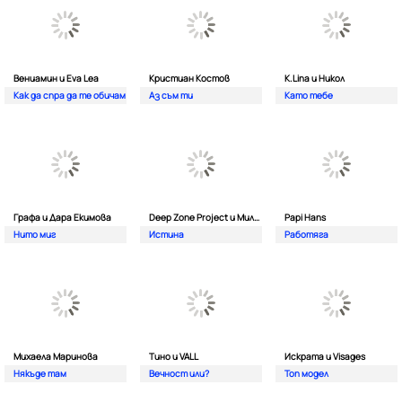
Вениамин и Eva Lea
Кристиан Костов
K.Lina и Никол
Как да спра да те обичам
Аз съм ти
Като тебе
Графа и Дара Екимова
Deep Zone Project и Милена
Papi Hans
Нито миг
Истина
Работяга
Михаела Маринова
Тино и VALL
Искрата и Visages
Някъде там
Вечност или?
Топ модел