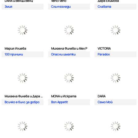
DARA и Венци Венц'
Venci Venc'
Дара Екимова
Змия
Слънчогледи
Славата
Мария Илиева
Михаела Филева и Alex P
VICTORIA
100 причини
Опасни шматки
Paradox
Михаела Филева и Дара Екимова
MONA и Искрата
DARA
Всичко е било за добро
Bon Appetit
Само Мой