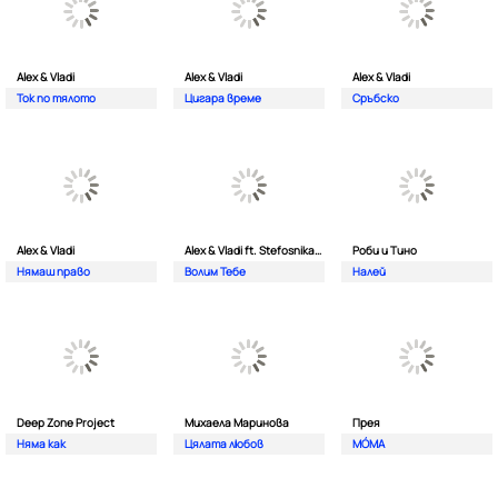
Alex & Vladi
Alex & Vladi
Alex & Vladi
Ток по тялото
Цигара време
Сръбско
Alex & Vladi
Alex & Vladi ft. Stefosnikat Ot Nos
Роби и Тино
Нямаш право
Волим Тебе
Налей
Deep Zone Project
Михаела Маринова
Прея
Няма как
Цялата любов
MÓMA