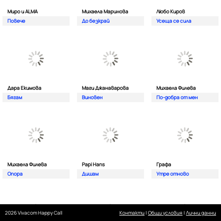
Миро и ALMA
Михаела Маринова
Любо Киров
Повече
До безкрай
Усеща се сила
Дара Екимова
Маги Джанаварова
Михаела Филева
Бягам
Виновен
По-добра от мен
Михаела Филева
Papi Hans
Графа
Опора
Дишам
Утре отново
2026 Vivacom Happy Call
Контакти
|
Общи условия
|
Лични данни