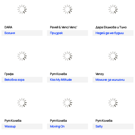
DARA
Pavell & Venci Venc'
Дара Екимова и Тино
Богиня
Призрак
Недей да ме будиш
Графа
Рут Колева
Venzy
Вековна гора
Kiss My Attitude
Момиче за милиони
Рут Колева
Рут Колева
Рут Колева
Wassup
Moving On
Salty