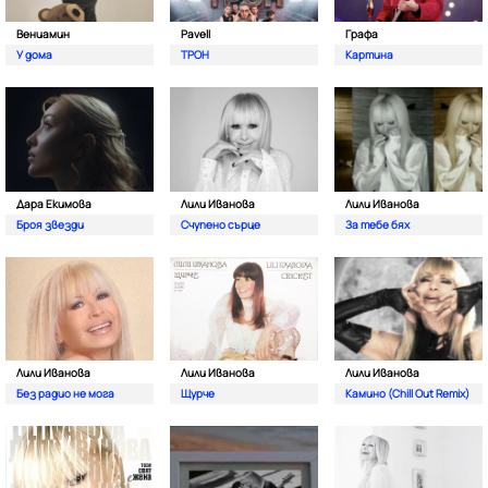
Вениамин
Pavell
Графа
У дома
ТРОН
Картина
Дара Екимова
Лили Иванова
Лили Иванова
Броя звезди
Счупено сърце
За тебе бях
Лили Иванова
Лили Иванова
Лили Иванова
Без радио не мога
Щурче
Камино (Chill Out Remix)