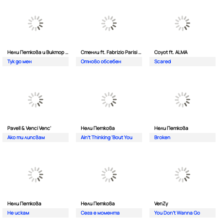
Нели Петкова и Виктор Калев
Стенли ft. Fabrizio Parisi & The Editor
Coyot ft. ALMA
Тук до мен
Отново обсебен
Scared
Pavell & Venci Venc'
Нели Петкова
Нели Петкова
Ако ти липсвам
Ain't Thinking 'Bout You
Broken
Нели Петкова
Нели Петкова
VenZy
Не искам
Сега е момента
You Don't Wanna Go