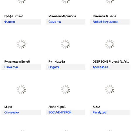
Графа и Тино
Михаела Маринова
Михаела Филева
Фиаско
Само ти
Любов без имена
Румънеца и Енчев
Рут Колева
DEEP ZONE Project ft. Aristos Constantinou
Няма сън
Origami
Apocalipsis
Миро
Любо Киров
ALMA
Отначало
ВОСЪЧЕН ГЕРОЙ
Paralyzed