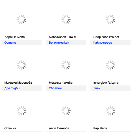
Дара Екимова
Любо Киров и DARA
Deep Zone Project
Остани
Вече няма как
Както преди
Михаела Маринова
Михаела Филева
Innerglow ft. Lyrra
Две съдби
Обсебен
Знак
Стенли
Дара Екимова
Papi Hans