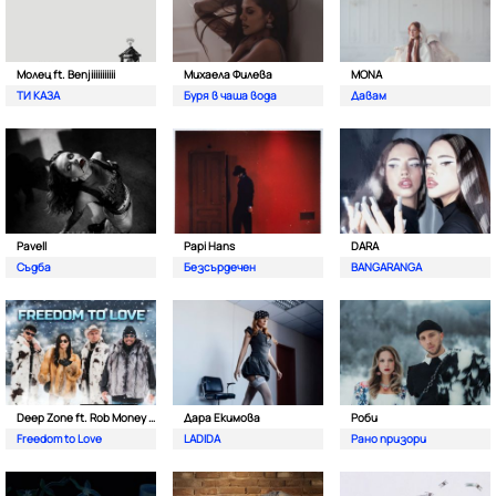
Молец ft. Benjiiiiiiiiiii
Михаела Филева
MONA
ТИ КАЗА
Буря в чаша вода
Давам
Pavell
Papi Hans
DARA
Съдба
Безсърдечен
BANGARANGA
Deep Zone ft. Rob Money (C-Block)
Дара Екимова
Роби
Freedom to Love
LADIDA
Рано призори