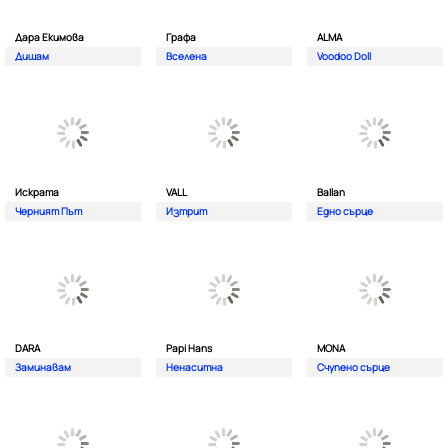
Дара Екимова
Графа
ALMA
Дишам
Вселена
Voodoo Doll
Искрата
VALL
Ballan
Черният Път
Изтрит
Едно сърце
DARA
Papi Hans
MONA
Заминавам
Ненаситна
Счупено сърце