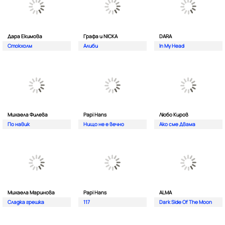
Дара Екимова
Графа и NICKA
DARA
Стокхолм
Алиби
In My Head
Михаела Филева
Papi Hans
Любо Киров
По навик
Нищо не е вечно
Ако сме Двама
Михаела Маринова
Papi Hans
ALMA
Сладка грешка
117
Dark Side Of The Moon