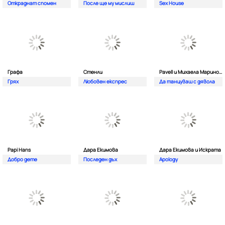
Откраднат спомен
После ще му мислиш
Sex House
Графа
Стенли
Pavell и Михаела Маринова
Грях
Любовен експрес
Да танцуваш с дявола
Papi Hans
Дара Екимова
Дара Екимова и Искрата
Добро дете
Последен дъх
Apology