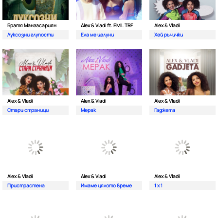
Братя Мангасариян
Alex & Vladi ft. EMIL TRF
Alex & Vladi
Луксозни глупости
Ела ме целуни
Хей ръчички
Alex & Vladi
Alex & Vladi
Alex & Vladi
Стари страници
Мерак
Гаджета
Alex & Vladi
Alex & Vladi
Alex & Vladi
Пристрастена
Имаме цялото време
1 x 1