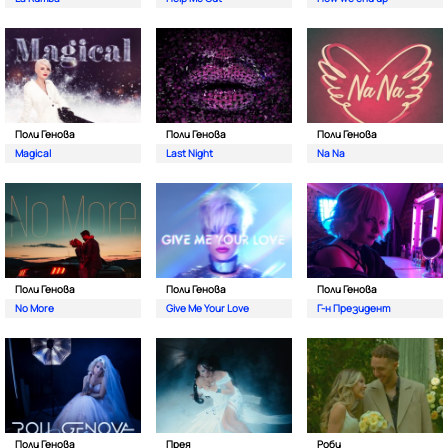
Поли Генова
Поли Генова
Поли Генова
Magical
Last Night
Na Na
Поли Генова
Поли Генова
Поли Генова
No More
Give Me Your Love
Г-н Президент
Поли Генова
Прея
Роби