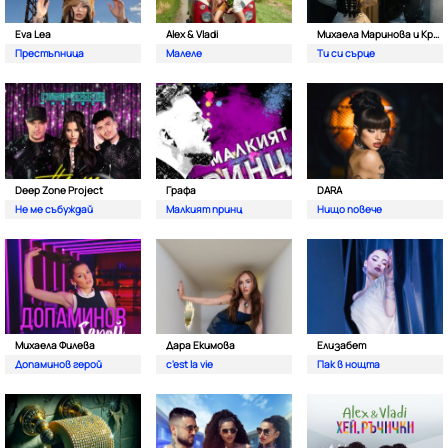
Eva Lea
Alex & Vladi
Михаела Маринова и Кристиан Костов
Престъпница
Малеле
Ти си сърце
Deep Zone Project
Графа
DARA
Не ме събуждай
Малкият принц
Нищо повече
Михаела Филева
Дара Екимова
Елизабет
Допаминов герой
c'est la vie
Пак в нощта