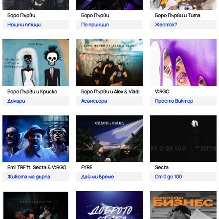
Боро Първи
Боро Първи
Боро Първи и Тита
Нощни птици
По принцип
Жесток?
Боро Първи и Криско
Боро Първи и Alex & Vladi
V:RGO
Долари
Асансьора
Просто Виктор
Emil TRF ft. Secta & V:RGO
FYRE
Secta
Живота ма дърпа
Дай ми време
От 0 до 100