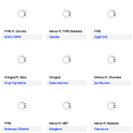
FYRE ft. Gocata
Marso ft. FYRE| Bobkata
FYRE
БСКС СФРФ
Чукове
Djigit Drill
Gringod ft. Sezy
Gringod
Dim4ou ft. Shunaka
Drop Top Mama
Кажи честно
Да Звънят
FYRE
Marso ft. MBT
Marso ft. Bobkata
Всекиму Своето
Крадена
Пие ми се