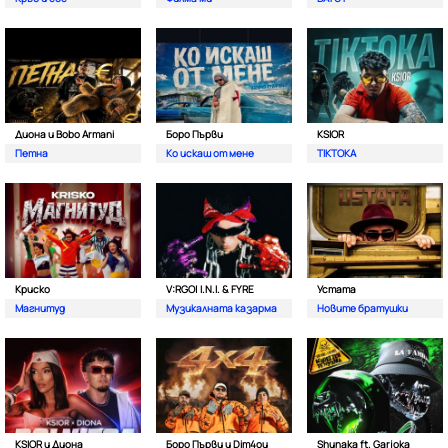
Диона и Bobo Armani
Боро Първи
KSIOR
Петна
Ко искаш от мене
TIKTOKA
Криско
V:RGO| I.N.I. & FYRE
Устата
Магнитуд
Музикалната казарма
Новите братушки
KSIOR и Диона
Боро Първи и Dim4ou
Shunaka ft. Garjoka