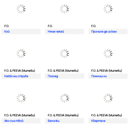
F.O.
F.O.
F.O.
Кой
Няма чакай
Причина да искам
F.O. & PEEVA (Митеви)
F.O. & PEEVA (Митеви)
F.O. & PEEVA (Митеви)
Какво ми струва
Поглед
Помниш ли
F.O. & PEEVA (Митеви)
F.O. & PEEVA (Митеви)
F.O. & PEEVA (Митеви)
Ако съм твой
Банички
Квартала