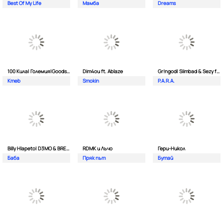
Best Of My Life
Мамба
Dreams
100 Кила| Големия|Goodslav и 2 Лица
Dim4ou ft. Ablaze
Gr!ngod| Siimbad & Sezy ft. Djaany
Kmeb
Smokin
P.A.R.A.
Billy Hlapeto| D3MO & BREVIS
RDMK и Лъчо
Гери-Никол
Баба
Пряк път
Бутай