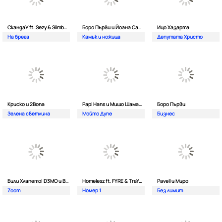
СкандаУ ft. Sezy & Siimbad
Боро Първи и Йоана Сашова
Ицо Хазарта
На брега
Камък и ножица
Депутата Христо
Криско и 2Bona
Papi Hans и Мишо Шамара
Боро Първи
Зелена светлина
Мойто Дупе
Бизнес
Били Хлапето| D3MO и BREVIS
Homelesz ft. FYRE & TraYan
Pavell и Миро
Zoom
Номер 1
Без лимит