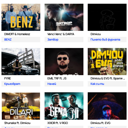
DIMOFF & Homelesz
Venci Venc' & DARYA
Dim4ou
BENZ
Затвор
Пилето във фурната
FYRE
EMIL TRF ft. JS
Dim4ou & EVG ft. Братя Аргирови
Кръговрат
Налей
Как си ти
Shunaka ft. Dim4ou
XXIOR ft. V:RGO
Dim4ou ft. EVG