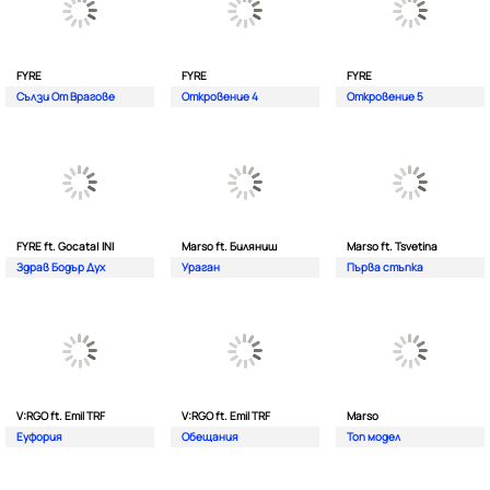
FYRE
FYRE
FYRE
Сълзи От Врагове
Откровение 4
Откровение 5
FYRE ft. Gocata| INI
Marso ft. Биляниш
Marso ft. Tsvetina
Здрав Бодър Дух
Ураган
Първа стъпка
V:RGO ft. Emil TRF
V:RGO ft. Emil TRF
Marso
Еуфория
Обещания
Топ модел