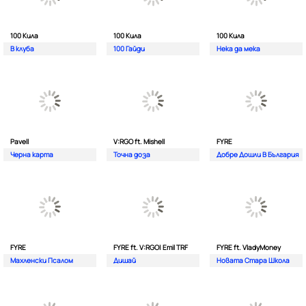
100 Кила
100 Кила
100 Кила
В клуба
100 Гайди
Нека да мека
Pavell
V:RGO ft. Mishell
FYRE
Черна карта
Точна доза
Добре Дошли В България
FYRE
FYRE ft. V:RGO| Emil TRF
FYRE ft. VladyMoney
Махленски Псалом
Дишай
Новата Стара Школа