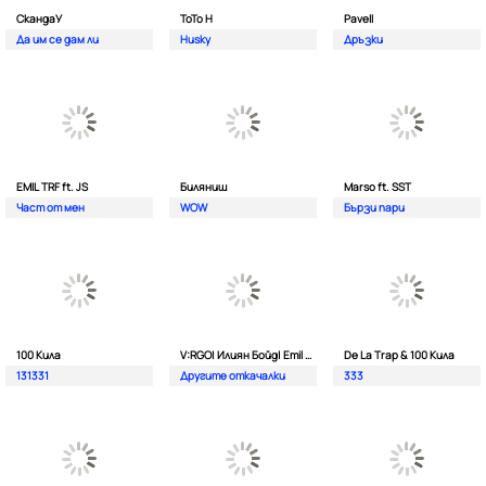
СкандаУ
ToTo H
Pavell
Да им се дам ли
Husky
Дръзки
EMIL TRF ft. JS
Биляниш
Marso ft. SST
Част от мен
WOW
Бързи пари
100 Кила
V:RGO| Илиян Бойд| Emil TRF| Dim4oU и Aтанас Колев
De La Trap & 100 Кила
131331
Другите откачалки
333