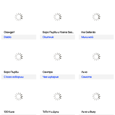
СкандаУ
Боро Първи и Yoana Sashova
Ina Gallardo
Diablo
Скитник
Мили мой
Боро Първи
Сантра
Лъчо
С кого говориш
Чае шукарие
Самота
100 Кила
ToTo H и Дули
Лъчо и Busy