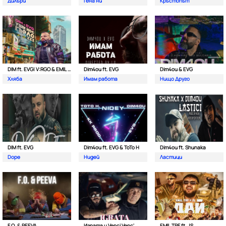
Дилъри
Гена ни
Кръстопът
DIM ft. EVG| V:RGO & EMIL TRF
Dim4ou ft. EVG
Dim4ou & EVG
Хляба
Имам работа
Нищо Друго
DIM ft. EVG
Dim4ou ft. EVG & ToTo H
Dim4ou ft. Shunaka
Dope
Нидей
Ластици
F.O. & PEEVA
Играта и Venci Venc'
EMIL TRF ft. JS