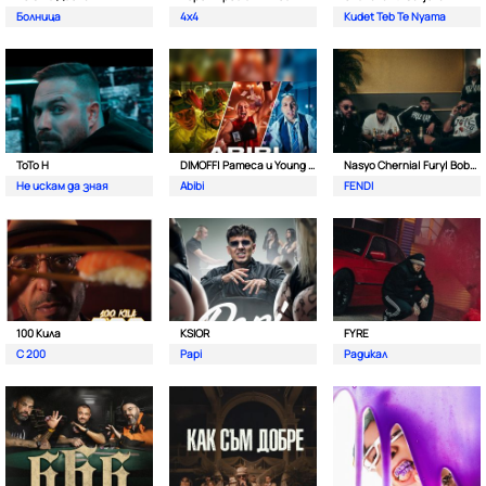
Болница
4x4
Kudet Teb Te Nyama
ToTo H
DIMOFF| Pameca и Young BB Young
Nasyo Chernia| Fury| Bobo Armani| & N.A.S.I.
Не искам да зная
Abibi
FENDI
100 Кила
KSIOR
FYRE
С 200
Papi
Радикал