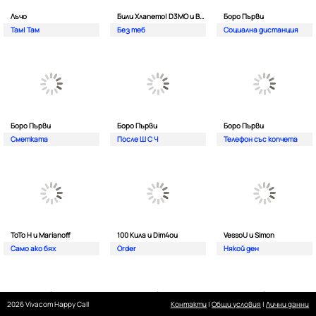
Лъчо
Били Хлапето| D3MO и BREVIS
Боро Първи
Там| Там
Без теб
Социална дистанция
Боро Първи
Боро Първи
Боро Първи
Сметката
После Ш С Ч
Телефон със копчета
ТоТо Н и Marianoff
100 Кила и Dim4ou
VessoU и Simon
Само ако бях
Order
Някой ден
2026 Vivacom Happy Call
Контакти
|
Общи условия
|
Лични данни