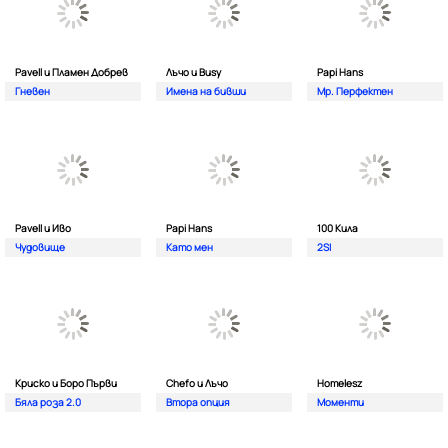
Pavell и Пламен Добрев
Лъчо и Busy
Papi Hans
Гневен
Имена на бивши
Мр. Перфектен
Pavell и Иво
Papi Hans
100 Кила
Чудовище
Като мен
2SI
Криско и Боро Първи
Chefo и Лъчо
Homelesz
Бяла роза 2.0
Втора опция
Моменти