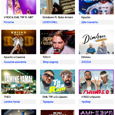
V:RGO & EMIL TRF ft. MBT
Kickdown ft. Bobo Armani
Криско
Porsche
LEDEN DRILL
Две планети
Криско и Симона
ToTo H
Dim4ou
Лошите момчета
Звяр гадняр
ZVEZDA
THEO
EMIL TRF и DJ Дамян
V:RGO и Криско
Lamine Yamal
Тарарам
Чумбер