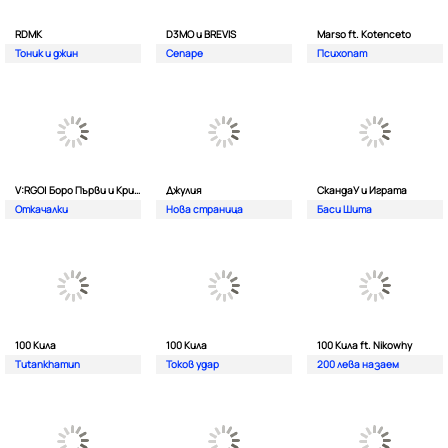
RDMK
D3MO и BREVIS
Marso ft. Kotenceto
Тоник и джин
Сепаре
Психопат
V:RGO| Боро Първи и Криско
Джулия
СкандаУ и Играта
Откачалки
Нова страница
Баси Шита
100 Кила
100 Кила
100 Кила ft. Nikowhy
Tutankhamun
Токов удар
200 лева назаем