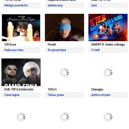
Между ушите ви
Давам газ
Дай
100 Кила
Pavell
DIMOFF ft. Алекс и Влади
Кажи ми спри
В изолатора
С теб
EMIL TRF & Kotenceto
ТоТо Н
Скандау
Само една
Тайни знам
Дявол от рая