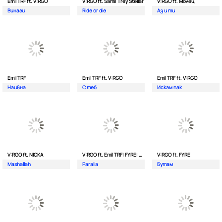
Emil TRF ft. V:RGO
V:RGO ft. Sami| Trey Stellar
V:RGO ft. Молец
Винаги
Ride or die
Аз и ти
Emil TRF
Emil TRF ft. V:RGO
Emil TRF ft. V:RGO
Наивна
С теб
Искам пак
V:RGO ft. NICKA
V:RGO ft. Emil TRF| FYRE| 2Bona
V:RGO ft. FYRE
Mashallah
Paralia
Бутам