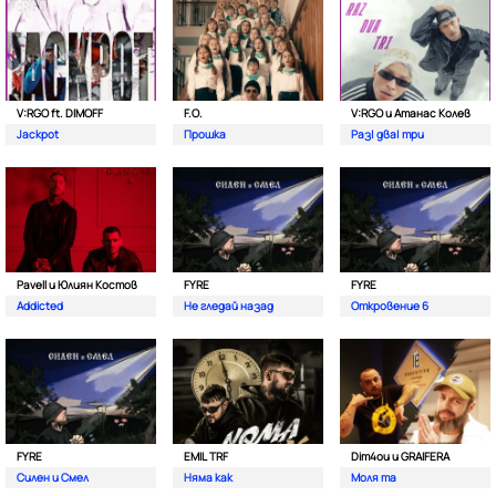
V:RGO ft. DIMOFF
F.O.
V:RGO и Атанас Колев
Jackpot
Прошка
Раз| два| три
Pavell и Юлиян Костов
FYRE
FYRE
Addicted
Не гледай назад
Откровение 6
FYRE
EMIL TRF
Dim4ou и GRAIFERA
Силен и Смел
Няма как
Моля та