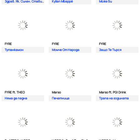
Здрав. Як. Силен. Стабилен.
Kylian Mbappé
Може Би
FYRE
FYRE
FYRE
Тутанкамон
Момче От Народа
Защо Те Търся
FYRE ft. THEO
Marso
Marso ft. PG| Drink
Няма да падна
Печатница
Трапа на годината