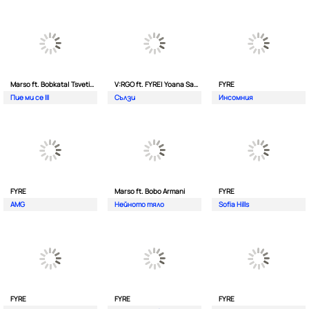
Marso ft. Bobkata| Tsvetina
V:RGO ft. FYRE| Yoana Sashova
FYRE
Пие ми се III
Сълзи
Инсомния
FYRE
Marso ft. Bobo Armani
FYRE
AMG
Нейното тяло
Sofia Hills
FYRE
FYRE
FYRE