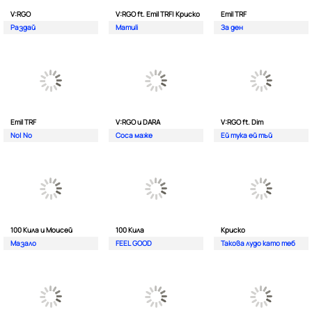
V:RGO
V:RGO ft. Emil TRF| Криско
Emil TRF
Раздай
Mamuli
За ден
Emil TRF
V:RGO и DARA
V:RGO ft. Dim
No| No
Соса маже
Ей тука ей тъй
100 Кила и Моисей
100 Кила
Криско
Мазало
FEEL GOOD
Такова лудо като теб