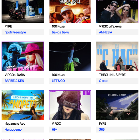
FYRE
100 Кила
V:RGO и Галена
Гроб Freestyle
Банда Бели
AMNESIA
V:RGO и DARA
100 Кила
THEO| I.N.I. & FYRE
BARBIE & KEN
LET'S GO
С нас
Играта и Лео
V:RGO
FYRE
На морето
HIM
365