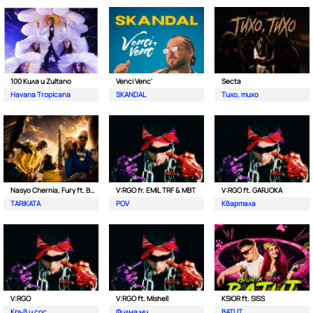
100 Кила и Zultano
Venci Venc'
Secta
Havana Tropicana
SKANDAL
Тихо, тихо
Nasyo Chernia, Fury ft. Bobo Armani
V:RGO fr. EMIL TRF & MBT
V:RGO ft. GARJOKA
TARIKATA
POV
Квартала
V:RGO
V:RGO ft. Mishell
KSIOR ft. SISS
Кръв и сос
Филма ми
BATUT