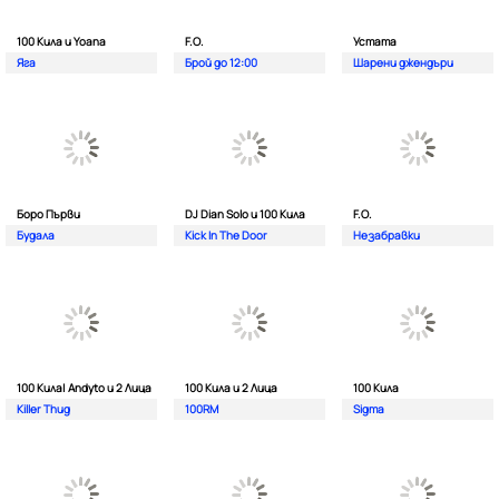
100 Кила и Yoana
F.O.
Устата
Яга
Брой до 12:00
Шарени джендъри
Боро Първи
DJ Dian Solo и 100 Кила
F.O.
Будала
Kick In The Door
Незабравки
100 Кила| Andyto и 2 Лица
100 Кила и 2 Лица
100 Кила
Killer Thug
100RM
Sigma