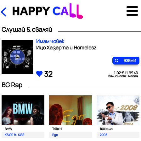
Слушай & сваляй
Имам човек
Ицо Хазарта и Homelesz
ВЗЕМИ
32
1.02 € | 1.99 лв
валидност 1 месец
BG Rap
BMW
ToTo H
100 Кила
KSIOR ft. SISS
Ego
2008