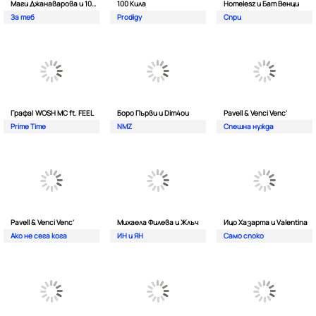
Маги Джанаварова и 100 Кила
100 Кила
Homelesz и Бат Венци
За теб
Prodigy
Спри
Графа| WOSH MC ft. FEEL
Боро Първи и Dim4ou
Pavell & Venci Venc'
Prime Time
NMZ
Спешна нужда
Pavell & Venci Venc'
Михаела Филева и Жлъч
Ицо Хазарта и Valentina
Ако не сега кога
ИН и ЯН
Само споко