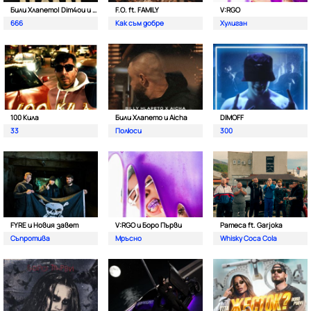
Били Хлапето| Dim4ou и Garjoka
F.O. ft. FAMILY
V:RGO
666
Как съм добре
Хулиган
100 Кила
Били Хлапето и Aicha
DIMOFF
33
Полюси
300
FYRE и Новия завет
V:RGO и Боро Първи
Pameca ft. Garjoka
Съпротива
Мръсно
Whisky Coca Cola