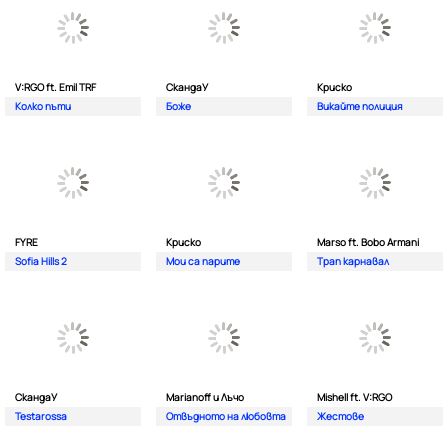
V:RGO ft. Emil TRF
СкандаУ
Криско
Колко пъти
Боже
Викайте полиция
FYRE
Криско
Marso ft. Bobo Armani
Sofia Hills 2
Мои са парите
Трап карнавал
СкандаУ
Marianoff и Лъчо
Mishell ft. V:RGO
Testarossa
Отвъдното на любовта
Жестове