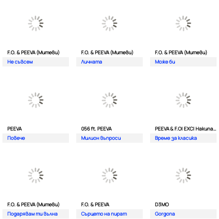
F.O. & PEEVA (Митеви)
F.O. & PEEVA (Митеви)
F.O. & PEEVA (Митеви)
Не съвсем
Личната
Мoже би
PEEVA
056 ft. PEEVA
PEEVA & F.O| EXC| Hakunata ft. Tri'o Quatro
Повече
Милион въпроси
Време за класика
F.O. & PEEVA (Митеви)
F.O. & PEEVA
D3MO
Подарявам ти вълна
Сърцето на пират
Gorgona