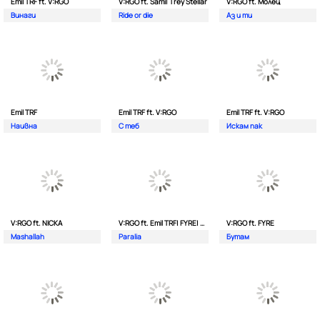
Emil TRF ft. V:RGO
V:RGO ft. Sami| Trey Stellar
V:RGO ft. Молец
Винаги
Ride or die
Аз и ти
Emil TRF
Emil TRF ft. V:RGO
Emil TRF ft. V:RGO
Наивна
С теб
Искам пак
V:RGO ft. NICKA
V:RGO ft. Emil TRF| FYRE| 2Bona
V:RGO ft. FYRE
Mashallah
Paralia
Бутам