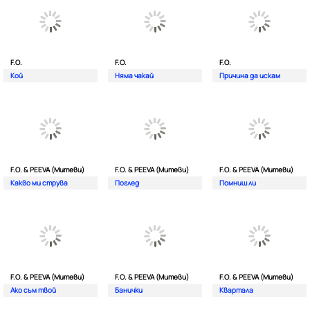
F.O.
F.O.
F.O.
Кой
Няма чакай
Причина да искам
F.O. & PEEVA (Митеви)
F.O. & PEEVA (Митеви)
F.O. & PEEVA (Митеви)
Какво ми струва
Поглед
Помниш ли
F.O. & PEEVA (Митеви)
F.O. & PEEVA (Митеви)
F.O. & PEEVA (Митеви)
Ако съм твой
Банички
Квартала