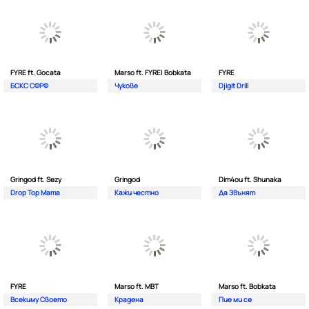
FYRE ft. Gocata
Marso ft. FYRE| Bobkata
FYRE
БСКС СФРФ
Чукове
Djigit Drill
Gringod ft. Sezy
Gringod
Dim4ou ft. Shunaka
Drop Top Mama
Кажи честно
Да Звънят
FYRE
Marso ft. MBT
Marso ft. Bobkata
Всекиму Своето
Крадена
Пие ми се