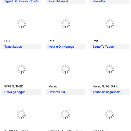
Здрав. Як. Силен. Стабилен.
Kylian Mbappé
Може Би
FYRE
FYRE
FYRE
Тутанкамон
Момче От Народа
Защо Те Търся
FYRE ft. THEO
Marso
Marso ft. PG| Drink
Няма да падна
Печатница
Трапа на годината