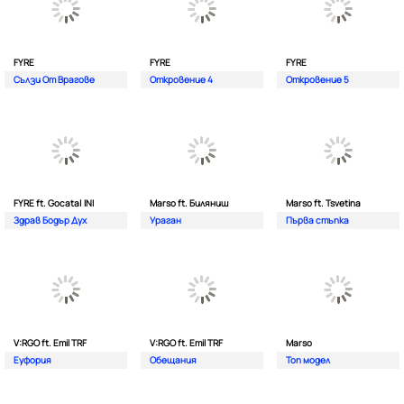
FYRE
FYRE
FYRE
Сълзи От Врагове
Откровение 4
Откровение 5
FYRE ft. Gocata| INI
Marso ft. Биляниш
Marso ft. Tsvetina
Здрав Бодър Дух
Ураган
Първа стъпка
V:RGO ft. Emil TRF
V:RGO ft. Emil TRF
Marso
Еуфория
Обещания
Топ модел