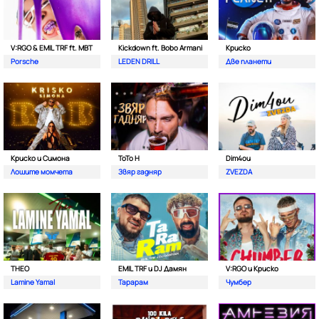
V:RGO & EMIL TRF ft. MBT
Kickdown ft. Bobo Armani
Криско
Porsche
LEDEN DRILL
Две планети
Криско и Симона
ToTo H
Dim4ou
Лошите момчета
Звяр гадняр
ZVEZDA
THEO
EMIL TRF и DJ Дамян
V:RGO и Криско
Lamine Yamal
Тарарам
Чумбер