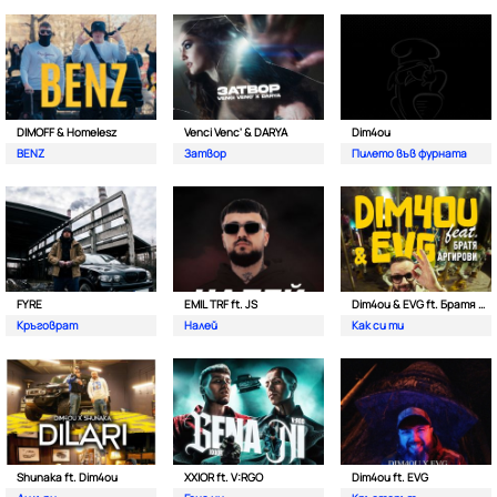
DIMOFF & Homelesz
Venci Venc' & DARYA
Dim4ou
BENZ
Затвор
Пилето във фурната
FYRE
EMIL TRF ft. JS
Dim4ou & EVG ft. Братя Аргирови
Кръговрат
Налей
Как си ти
Shunaka ft. Dim4ou
XXIOR ft. V:RGO
Dim4ou ft. EVG