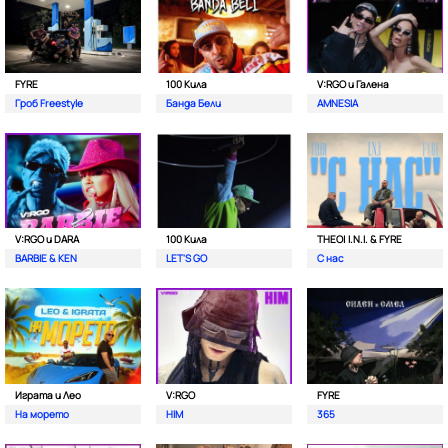
FYRE
100 Кила
V:RGO и Галена
Гроб Freestyle
Банда Бели
AMNESIA
V:RGO и DARA
100 Кила
THEO| I.N.I. & FYRE
BARBIE & KEN
LET'S GO
С нас
Играта и Лео
V:RGO
FYRE
На морето
HIM
365