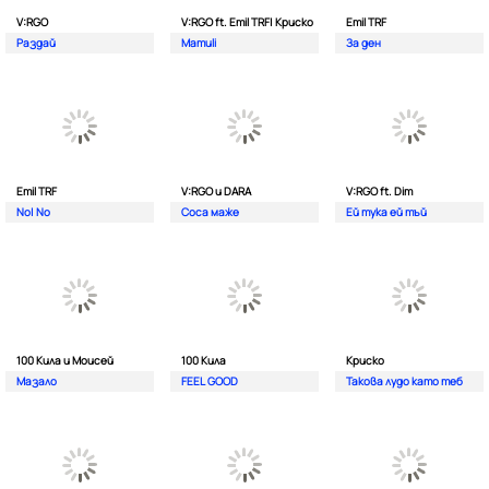
V:RGO
V:RGO ft. Emil TRF| Криско
Emil TRF
Раздай
Mamuli
За ден
Emil TRF
V:RGO и DARA
V:RGO ft. Dim
No| No
Соса маже
Ей тука ей тъй
100 Кила и Моисей
100 Кила
Криско
Мазало
FEEL GOOD
Такова лудо като теб