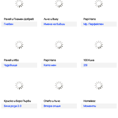
Pavell и Пламен Добрев
Лъчо и Busy
Papi Hans
Гневен
Имена на бивши
Мр. Перфектен
Pavell и Иво
Papi Hans
100 Кила
Чудовище
Като мен
2SI
Криско и Боро Първи
Chefo и Лъчо
Homelesz
Бяла роза 2.0
Втора опция
Моменти