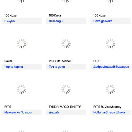
100 Кила
100 Кила
100 Кила
В клуба
100 Гайди
Нека да мека
Pavell
V:RGO ft. Mishell
FYRE
Черна карта
Точна доза
Добре Дошли В България
FYRE
FYRE ft. V:RGO| Emil TRF
FYRE ft. VladyMoney
Махленски Псалом
Дишай
Новата Стара Школа