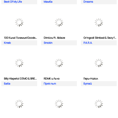
Best Of My Life
Мамба
Dreams
100 Кила| Големия|Goodslav и 2 Лица
Dim4ou ft. Ablaze
Gr!ngod| Siimbad & Sezy ft. Djaany
Kmeb
Smokin
P.A.R.A.
Billy Hlapeto| D3MO & BREVIS
RDMK и Лъчо
Гери-Никол
Баба
Пряк път
Бутай