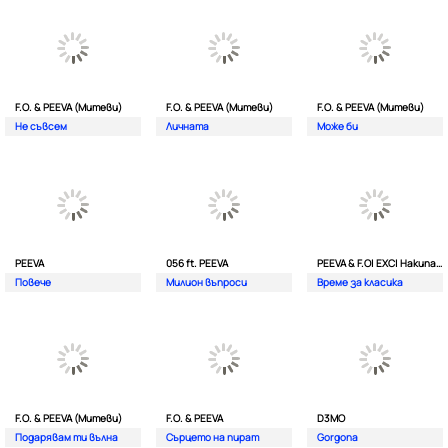
F.O. & PEEVA (Митеви)
F.O. & PEEVA (Митеви)
F.O. & PEEVA (Митеви)
Не съвсем
Личната
Мoже би
PEEVA
056 ft. PEEVA
PEEVA & F.O| EXC| Hakunata ft. Tri'o Quatro
Повече
Милион въпроси
Време за класика
F.O. & PEEVA (Митеви)
F.O. & PEEVA
D3MO
Подарявам ти вълна
Сърцето на пират
Gorgona