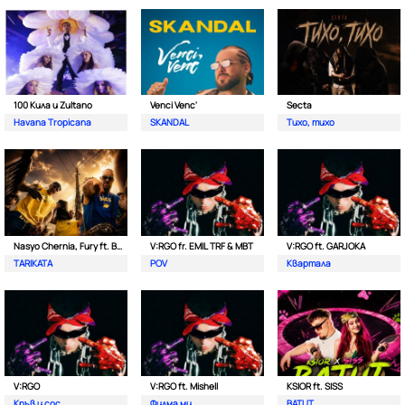
100 Кила и Zultano
Venci Venc'
Secta
Havana Tropicana
SKANDAL
Тихо, тихо
Nasyo Chernia, Fury ft. Bobo Armani
V:RGO fr. EMIL TRF & MBT
V:RGO ft. GARJOKA
TARIKATA
POV
Квартала
V:RGO
V:RGO ft. Mishell
KSIOR ft. SISS
Кръв и сос
Филма ми
BATUT