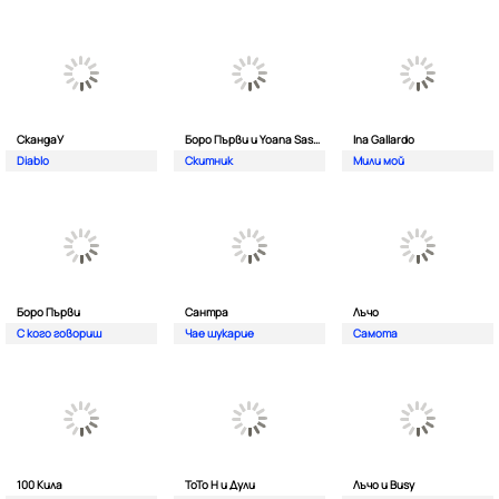
СкандаУ
Боро Първи и Yoana Sashova
Ina Gallardo
Diablo
Скитник
Мили мой
Боро Първи
Сантра
Лъчо
С кого говориш
Чае шукарие
Самота
100 Кила
ToTo H и Дули
Лъчо и Busy