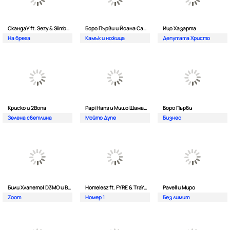
СкандаУ ft. Sezy & Siimbad
Боро Първи и Йоана Сашова
Ицо Хазарта
На брега
Камък и ножица
Депутата Христо
Криско и 2Bona
Papi Hans и Мишо Шамара
Боро Първи
Зелена светлина
Мойто Дупе
Бизнес
Били Хлапето| D3MO и BREVIS
Homelesz ft. FYRE & TraYan
Pavell и Миро
Zoom
Номер 1
Без лимит