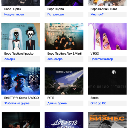
Боро Първи
Боро Първи
Боро Първи и Тита
Нощни птици
По принцип
Жесток?
Боро Първи и Криско
Боро Първи и Alex & Vladi
V:RGO
Долари
Асансьора
Просто Виктор
Emil TRF ft. Secta & V:RGO
FYRE
Secta
Живота ма дърпа
Дай ми време
От 0 до 100