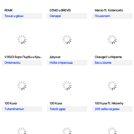
RDMK
D3MO и BREVIS
Marso ft. Kotenceto
Тоник и джин
Сепаре
Психопат
V:RGO| Боро Първи и Криско
Джулия
СкандаУ и Играта
Откачалки
Нова страница
Баси Шита
100 Кила
100 Кила
100 Кила ft. Nikowhy
Tutankhamun
Токов удар
200 лева назаем