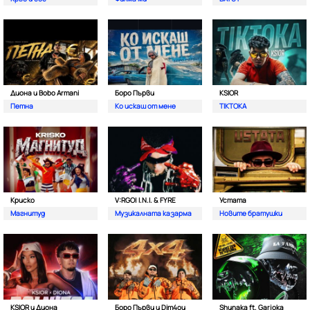
Диона и Bobo Armani
Боро Първи
KSIOR
Петна
Ко искаш от мене
TIKTOKA
Криско
V:RGO| I.N.I. & FYRE
Устата
Магнитуд
Музикалната казарма
Новите братушки
KSIOR и Диона
Боро Първи и Dim4ou
Shunaka ft. Garjoka