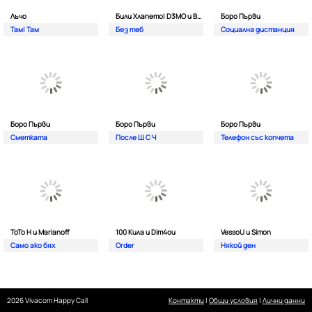
Лъчо
Били Хлапето| D3MO и BREVIS
Боро Първи
Там| Там
Без теб
Социална дистанция
Боро Първи
Боро Първи
Боро Първи
Сметката
После Ш С Ч
Телефон със копчета
ТоТо Н и Marianoff
100 Кила и Dim4ou
VessoU и Simon
Само ако бях
Order
Някой ден
2026 Vivacom Happy Call
Контакти
|
Общи условия
|
Лични данни