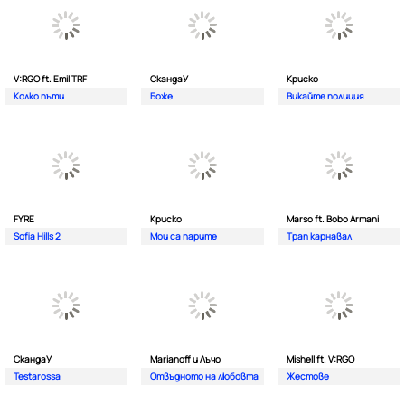
V:RGO ft. Emil TRF
СкандаУ
Криско
Колко пъти
Боже
Викайте полиция
FYRE
Криско
Marso ft. Bobo Armani
Sofia Hills 2
Мои са парите
Трап карнавал
СкандаУ
Marianoff и Лъчо
Mishell ft. V:RGO
Testarossa
Отвъдното на любовта
Жестове