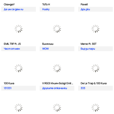
СкандаУ
ToTo H
Pavell
Да им се дам ли
Husky
Дръзки
EMIL TRF ft. JS
Биляниш
Marso ft. SST
Част от мен
WOW
Бързи пари
100 Кила
V:RGO| Илиян Бойд| Emil TRF| Dim4oU и Aтанас Колев
De La Trap & 100 Кила
131331
Другите откачалки
333