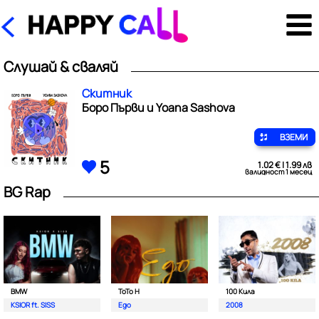
Слушай & сваляй
Скитник
Боро Първи и Yoana Sashova
ВЗЕМИ
5
1.02 € | 1.99 лв
валидност 1 месец
BG Rap
BMW
ToTo H
100 Кила
KSIOR ft. SISS
Ego
2008