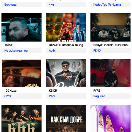
Болница
4x4
Kudet Teb Te Nyama
ToTo H
DIMOFF| Pameca и Young BB Young
Nasyo Chernia| Fury| Bobo Armani| & N.A.S.I.
Не искам да зная
Abibi
FENDI
100 Кила
KSIOR
FYRE
С 200
Papi
Радикал