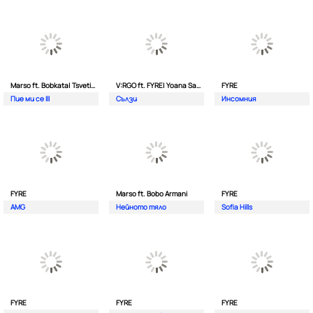
Marso ft. Bobkata| Tsvetina
V:RGO ft. FYRE| Yoana Sashova
FYRE
Пие ми се III
Сълзи
Инсомния
FYRE
Marso ft. Bobo Armani
FYRE
AMG
Нейното тяло
Sofia Hills
FYRE
FYRE
FYRE