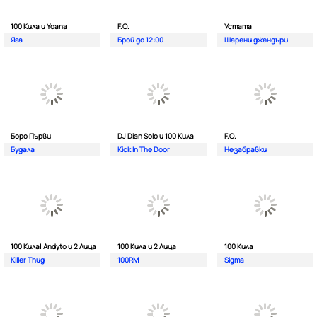
100 Кила и Yoana
F.O.
Устата
Яга
Брой до 12:00
Шарени джендъри
Боро Първи
DJ Dian Solo и 100 Кила
F.O.
Будала
Kick In The Door
Незабравки
100 Кила| Andyto и 2 Лица
100 Кила и 2 Лица
100 Кила
Killer Thug
100RM
Sigma