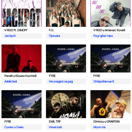
V:RGO ft. DIMOFF
F.O.
V:RGO и Атанас Колев
Jackpot
Прошка
Раз| два| три
Pavell и Юлиян Костов
FYRE
FYRE
Addicted
Не гледай назад
Откровение 6
FYRE
EMIL TRF
Dim4ou и GRAIFERA
Силен и Смел
Няма как
Моля та