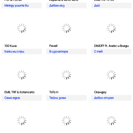
Между ушите ви
Давам газ
Дай
100 Кила
Pavell
DIMOFF ft. Алекс и Влади
Кажи ми спри
В изолатора
С теб
EMIL TRF & Kotenceto
ТоТо Н
Скандау
Само една
Тайни знам
Дявол от рая