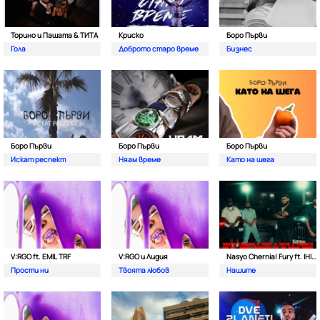
Торино и Пашата & ТИТА
Криско
Боро Първи
Гола
Доброто старо време
Бизнес
Боро Първи
Боро Първи
Боро Първи
Искат респект
Няам време
Като на шега
V:RGO ft. EMIL TRF
V:RGO и Лидия
Nasyo Chernia| Fury ft. IHITO & Pameca
Прости ни
Твоята любов
Нашите