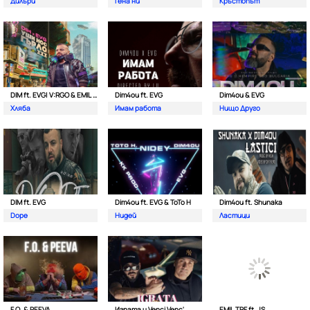
Дилъри
Гена ни
Кръстопът
DIM ft. EVG| V:RGO & EMIL TRF
Dim4ou ft. EVG
Dim4ou & EVG
Хляба
Имам работа
Нищо Друго
DIM ft. EVG
Dim4ou ft. EVG & ToTo H
Dim4ou ft. Shunaka
Dope
Нидей
Ластици
F.O. & PEEVA
Играта и Venci Venc'
EMIL TRF ft. JS