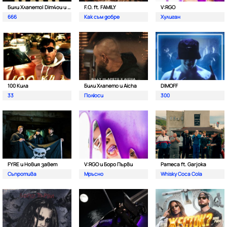
Били Хлапето| Dim4ou и Garjoka
F.O. ft. FAMILY
V:RGO
666
Как съм добре
Хулиган
100 Кила
Били Хлапето и Aicha
DIMOFF
33
Полюси
300
FYRE и Новия завет
V:RGO и Боро Първи
Pameca ft. Garjoka
Съпротива
Мръсно
Whisky Coca Cola