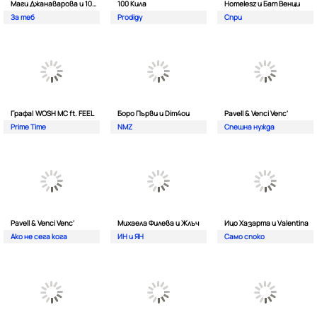
Маги Джанаварова и 100 Кила
100 Кила
Homelesz и Бат Венци
За теб
Prodigy
Спри
Графа| WOSH MC ft. FEEL
Боро Първи и Dim4ou
Pavell & Venci Venc'
Prime Time
NMZ
Спешна нужда
Pavell & Venci Venc'
Михаела Филева и Жлъч
Ицо Хазарта и Valentina
Ако не сега кога
ИН и ЯН
Само споко