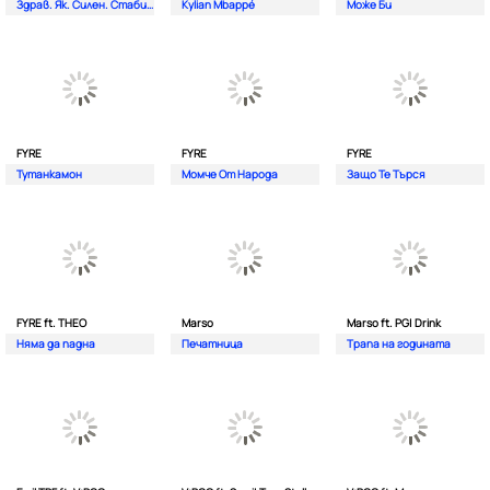
Здрав. Як. Силен. Стабилен.
Kylian Mbappé
Може Би
FYRE
FYRE
FYRE
Тутанкамон
Момче От Народа
Защо Те Търся
FYRE ft. THEO
Marso
Marso ft. PG| Drink
Няма да падна
Печатница
Трапа на годината