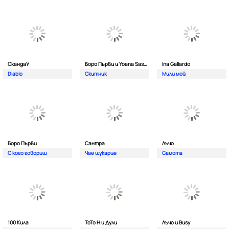
СкандаУ
Боро Първи и Yoana Sashova
Ina Gallardo
Diablo
Скитник
Мили мой
Боро Първи
Сантра
Лъчо
С кого говориш
Чае шукарие
Самота
100 Кила
ToTo H и Дули
Лъчо и Busy