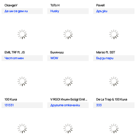
СкандаУ
ToTo H
Pavell
Да им се дам ли
Husky
Дръзки
EMIL TRF ft. JS
Биляниш
Marso ft. SST
Част от мен
WOW
Бързи пари
100 Кила
V:RGO| Илиян Бойд| Emil TRF| Dim4oU и Aтанас Колев
De La Trap & 100 Кила
131331
Другите откачалки
333