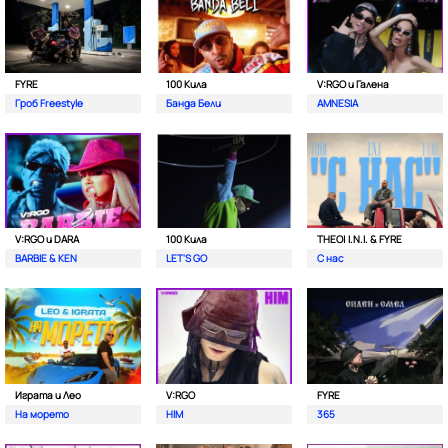
FYRE
100 Кила
V:RGO и Галена
Гроб Freestyle
Банда Бели
AMNESIA
V:RGO и DARA
100 Кила
THEO| I.N.I. & FYRE
BARBIE & KEN
LET'S GO
С нас
Играта и Лео
V:RGO
FYRE
На морето
HIM
365