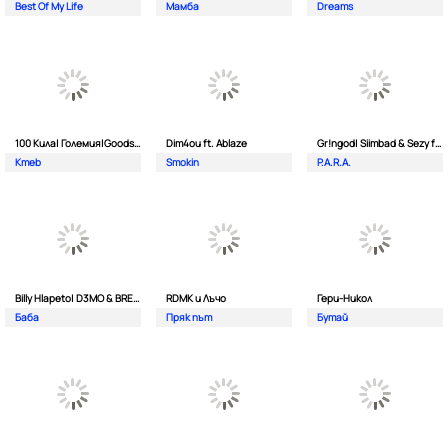
Best Of My Life
Мамба
Dreams
100 Кила| Големия|Goodslav и 2 Лица
Dim4ou ft. Ablaze
Gr!ngod| Siimbad & Sezy ft. Djaany
Kmeb
Smokin
P.A.R.A.
Billy Hlapeto| D3MO & BREVIS
RDMK и Лъчо
Гери-Никол
Баба
Пряк път
Бутай