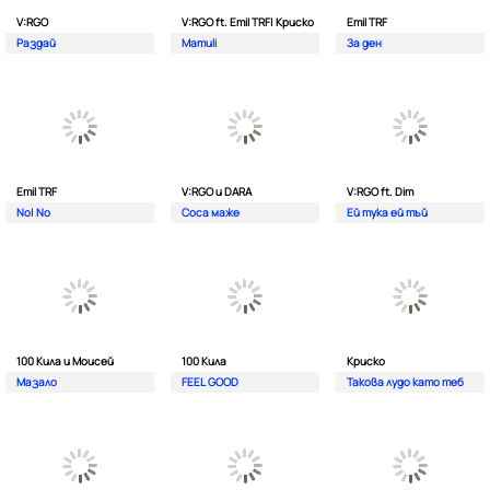
V:RGO
V:RGO ft. Emil TRF| Криско
Emil TRF
Раздай
Mamuli
За ден
Emil TRF
V:RGO и DARA
V:RGO ft. Dim
No| No
Соса маже
Ей тука ей тъй
100 Кила и Моисей
100 Кила
Криско
Мазало
FEEL GOOD
Такова лудо като теб