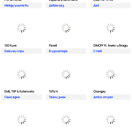
Между ушите ви
Давам газ
Дай
100 Кила
Pavell
DIMOFF ft. Алекс и Влади
Кажи ми спри
В изолатора
С теб
EMIL TRF & Kotenceto
ТоТо Н
Скандау
Само една
Тайни знам
Дявол от рая