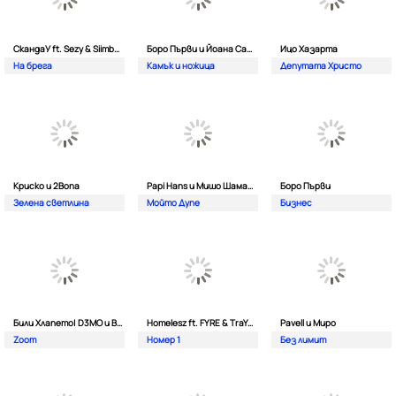
СкандаУ ft. Sezy & Siimbad
Боро Първи и Йоана Сашова
Ицо Хазарта
На брега
Камък и ножица
Депутата Христо
Криско и 2Bona
Papi Hans и Мишо Шамара
Боро Първи
Зелена светлина
Мойто Дупе
Бизнес
Били Хлапето| D3MO и BREVIS
Homelesz ft. FYRE & TraYan
Pavell и Миро
Zoom
Номер 1
Без лимит