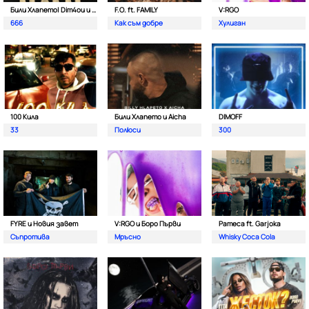
Били Хлапето| Dim4ou и Garjoka
F.O. ft. FAMILY
V:RGO
666
Как съм добре
Хулиган
100 Кила
Били Хлапето и Aicha
DIMOFF
33
Полюси
300
FYRE и Новия завет
V:RGO и Боро Първи
Pameca ft. Garjoka
Съпротива
Мръсно
Whisky Coca Cola