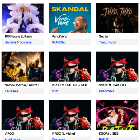
100 Кила и Zultano
Venci Venc'
Secta
Havana Tropicana
SKANDAL
Тихо, тихо
Nasyo Chernia, Fury ft. Bobo Armani
V:RGO fr. EMIL TRF & MBT
V:RGO ft. GARJOKA
TARIKATA
POV
Квартала
V:RGO
V:RGO ft. Mishell
KSIOR ft. SISS
Кръв и сос
Филма ми
BATUT