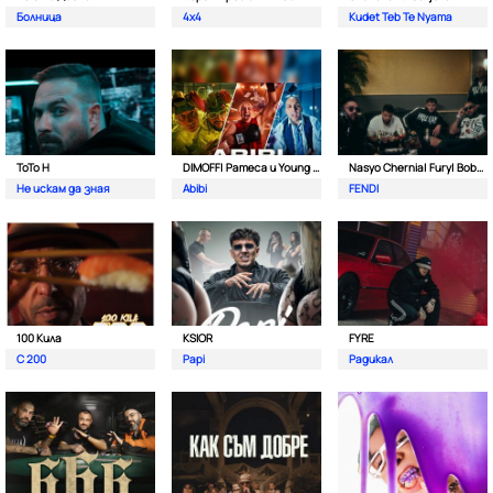
Болница
4x4
Kudet Teb Te Nyama
ToTo H
DIMOFF| Pameca и Young BB Young
Nasyo Chernia| Fury| Bobo Armani| & N.A.S.I.
Не искам да зная
Abibi
FENDI
100 Кила
KSIOR
FYRE
С 200
Papi
Радикал