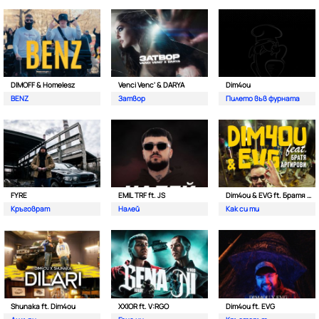
DIMOFF & Homelesz
Venci Venc' & DARYA
Dim4ou
BENZ
Затвор
Пилето във фурната
FYRE
EMIL TRF ft. JS
Dim4ou & EVG ft. Братя Аргирови
Кръговрат
Налей
Как си ти
Shunaka ft. Dim4ou
XXIOR ft. V:RGO
Dim4ou ft. EVG