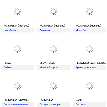
F.O. & PEEVA (Митеви)
F.O. & PEEVA (Митеви)
F.O. & PEEVA (Митеви)
Не съвсем
Личната
Мoже би
PEEVA
056 ft. PEEVA
PEEVA & F.O| EXC| Hakunata ft. Tri'o Quatro
Повече
Милион въпроси
Време за класика
F.O. & PEEVA (Митеви)
F.O. & PEEVA
D3MO
Подарявам ти вълна
Сърцето на пират
Gorgona