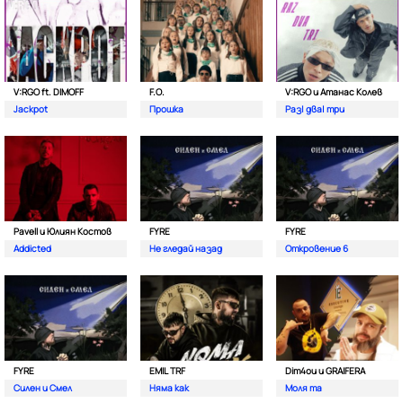
V:RGO ft. DIMOFF
F.O.
V:RGO и Атанас Колев
Jackpot
Прошка
Раз| два| три
Pavell и Юлиян Костов
FYRE
FYRE
Addicted
Не гледай назад
Откровение 6
FYRE
EMIL TRF
Dim4ou и GRAIFERA
Силен и Смел
Няма как
Моля та