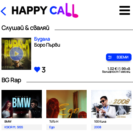
Слушай & сваляй
Будала
Боро Първи
ВЗЕМИ
3
1.02 € | 1.99 лв
валидност 1 месец
BG Rap
BMW
ToTo H
100 Кила
KSIOR ft. SISS
Ego
2008