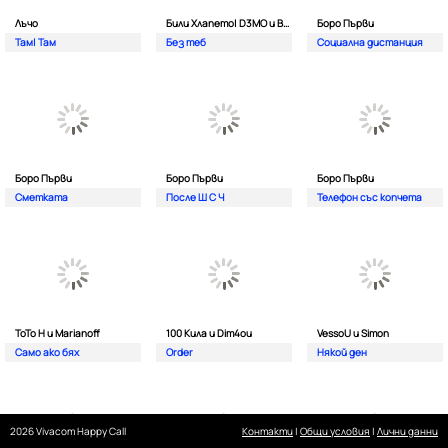
Лъчо
Били Хлапето| D3MO и BREVIS
Боро Първи
Там| Там
Без теб
Социална дистанция
Боро Първи
Боро Първи
Боро Първи
Сметката
После Ш С Ч
Телефон със копчета
ТоТо Н и Marianoff
100 Кила и Dim4ou
VessoU и Simon
Само ако бях
Order
Някой ден
2026 Vivacom Happy Call
Контакти
|
Общи условия
|
Лични данни