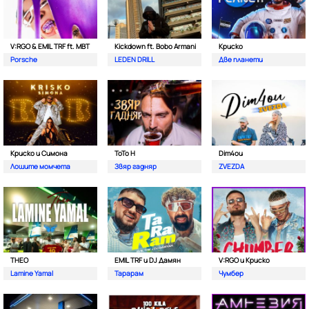
V:RGO & EMIL TRF ft. MBT
Kickdown ft. Bobo Armani
Криско
Porsche
LEDEN DRILL
Две планети
Криско и Симона
ToTo H
Dim4ou
Лошите момчета
Звяр гадняр
ZVEZDA
THEO
EMIL TRF и DJ Дамян
V:RGO и Криско
Lamine Yamal
Тарарам
Чумбер