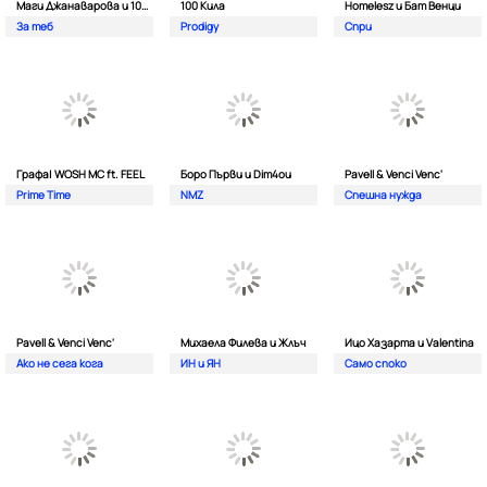
Маги Джанаварова и 100 Кила
100 Кила
Homelesz и Бат Венци
За теб
Prodigy
Спри
Графа| WOSH MC ft. FEEL
Боро Първи и Dim4ou
Pavell & Venci Venc'
Prime Time
NMZ
Спешна нужда
Pavell & Venci Venc'
Михаела Филева и Жлъч
Ицо Хазарта и Valentina
Ако не сега кога
ИН и ЯН
Само споко