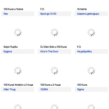
100 Кила и Yoana
F.O.
Устата
Яга
Брой до 12:00
Шарени джендъри
Боро Първи
DJ Dian Solo и 100 Кила
F.O.
Будала
Kick In The Door
Незабравки
100 Кила| Andyto и 2 Лица
100 Кила и 2 Лица
100 Кила
Killer Thug
100RM
Sigma