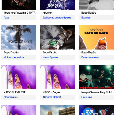
Торино и Пашата & ТИТА
Криско
Боро Първи
Гола
Доброто старо време
Бизнес
Боро Първи
Боро Първи
Боро Първи
Искат респект
Няам време
Като на шега
V:RGO ft. EMIL TRF
V:RGO и Лидия
Nasyo Chernia| Fury ft. IHITO & Pameca
Прости ни
Твоята любов
Нашите