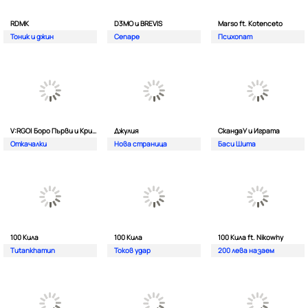
RDMK
D3MO и BREVIS
Marso ft. Kotenceto
Тоник и джин
Сепаре
Психопат
V:RGO| Боро Първи и Криско
Джулия
СкандаУ и Играта
Откачалки
Нова страница
Баси Шита
100 Кила
100 Кила
100 Кила ft. Nikowhy
Tutankhamun
Токов удар
200 лева назаем