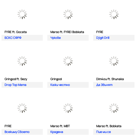
FYRE ft. Gocata
Marso ft. FYRE| Bobkata
FYRE
БСКС СФРФ
Чукове
Djigit Drill
Gringod ft. Sezy
Gringod
Dim4ou ft. Shunaka
Drop Top Mama
Кажи честно
Да Звънят
FYRE
Marso ft. MBT
Marso ft. Bobkata
Всекиму Своето
Крадена
Пие ми се