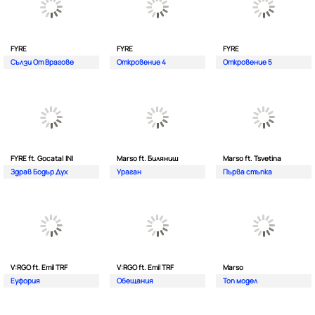
FYRE
FYRE
FYRE
Сълзи От Врагове
Откровение 4
Откровение 5
FYRE ft. Gocata| INI
Marso ft. Биляниш
Marso ft. Tsvetina
Здрав Бодър Дух
Ураган
Първа стъпка
V:RGO ft. Emil TRF
V:RGO ft. Emil TRF
Marso
Еуфория
Обещания
Топ модел