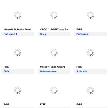
Marso ft. Bobkata| Tsvetina
V:RGO ft. FYRE| Yoana Sashova
FYRE
Пие ми се III
Сълзи
Инсомния
FYRE
Marso ft. Bobo Armani
FYRE
AMG
Нейното тяло
Sofia Hills
FYRE
FYRE
FYRE