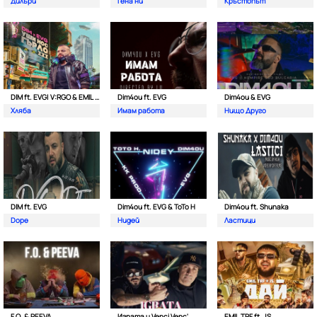
Дилъри
Гена ни
Кръстопът
DIM ft. EVG| V:RGO & EMIL TRF
Dim4ou ft. EVG
Dim4ou & EVG
Хляба
Имам работа
Нищо Друго
DIM ft. EVG
Dim4ou ft. EVG & ToTo H
Dim4ou ft. Shunaka
Dope
Нидей
Ластици
F.O. & PEEVA
Играта и Venci Venc'
EMIL TRF ft. JS