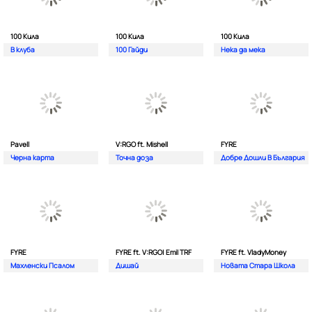
100 Кила
100 Кила
100 Кила
В клуба
100 Гайди
Нека да мека
Pavell
V:RGO ft. Mishell
FYRE
Черна карта
Точна доза
Добре Дошли В България
FYRE
FYRE ft. V:RGO| Emil TRF
FYRE ft. VladyMoney
Махленски Псалом
Дишай
Новата Стара Школа