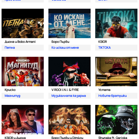
Диона и Bobo Armani
Боро Първи
KSIOR
Петна
Ко искаш от мене
TIKTOKA
Криско
V:RGO| I.N.I. & FYRE
Устата
Магнитуд
Музикалната казарма
Новите братушки
KSIOR и Диона
Боро Първи и Dim4ou
Shunaka ft. Garjoka