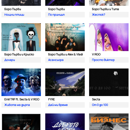
Боро Първи
Боро Първи
Боро Първи и Тита
Нощни птици
По принцип
Жесток?
Боро Първи и Криско
Боро Първи и Alex & Vladi
V:RGO
Долари
Асансьора
Просто Виктор
Emil TRF ft. Secta & V:RGO
FYRE
Secta
Живота ма дърпа
Дай ми време
От 0 до 100