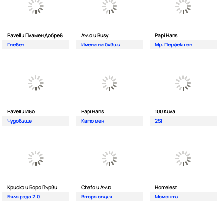
Pavell и Пламен Добрев
Лъчо и Busy
Papi Hans
Гневен
Имена на бивши
Мр. Перфектен
Pavell и Иво
Papi Hans
100 Кила
Чудовище
Като мен
2SI
Криско и Боро Първи
Chefo и Лъчо
Homelesz
Бяла роза 2.0
Втора опция
Моменти