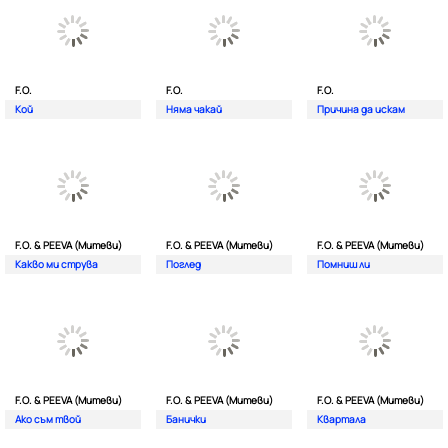
F.O.
F.O.
F.O.
Кой
Няма чакай
Причина да искам
F.O. & PEEVA (Митеви)
F.O. & PEEVA (Митеви)
F.O. & PEEVA (Митеви)
Какво ми струва
Поглед
Помниш ли
F.O. & PEEVA (Митеви)
F.O. & PEEVA (Митеви)
F.O. & PEEVA (Митеви)
Ако съм твой
Банички
Квартала