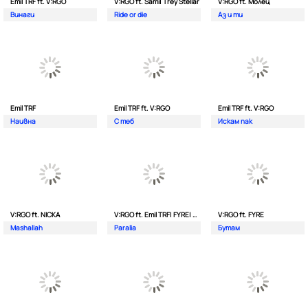
Emil TRF ft. V:RGO
V:RGO ft. Sami| Trey Stellar
V:RGO ft. Молец
Винаги
Ride or die
Аз и ти
Emil TRF
Emil TRF ft. V:RGO
Emil TRF ft. V:RGO
Наивна
С теб
Искам пак
V:RGO ft. NICKA
V:RGO ft. Emil TRF| FYRE| 2Bona
V:RGO ft. FYRE
Mashallah
Paralia
Бутам