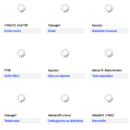
V:RGO ft. Emil TRF
СкандаУ
Криско
Колко пъти
Боже
Викайте полиция
FYRE
Криско
Marso ft. Bobo Armani
Sofia Hills 2
Мои са парите
Трап карнавал
СкандаУ
Marianoff и Лъчо
Mishell ft. V:RGO
Testarossa
Отвъдното на любовта
Жестове