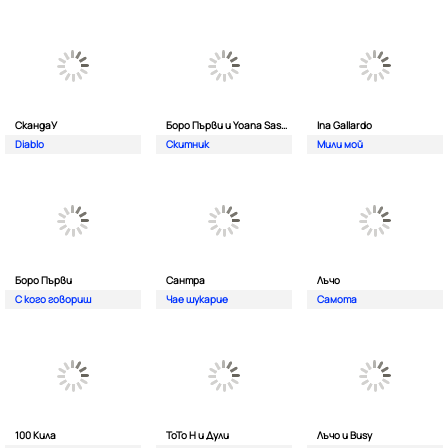
СкандаУ
Боро Първи и Yoana Sashova
Ina Gallardo
Diablo
Скитник
Мили мой
Боро Първи
Сантра
Лъчо
С кого говориш
Чае шукарие
Самота
100 Кила
ToTo H и Дули
Лъчо и Busy