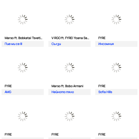
Marso ft. Bobkata| Tsvetina
V:RGO ft. FYRE| Yoana Sashova
FYRE
Пие ми се III
Сълзи
Инсомния
FYRE
Marso ft. Bobo Armani
FYRE
AMG
Нейното тяло
Sofia Hills
FYRE
FYRE
FYRE