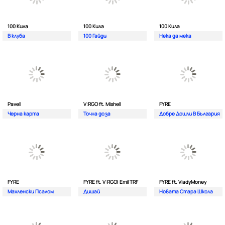
100 Кила
100 Кила
100 Кила
В клуба
100 Гайди
Нека да мека
Pavell
V:RGO ft. Mishell
FYRE
Черна карта
Точна доза
Добре Дошли В България
FYRE
FYRE ft. V:RGO| Emil TRF
FYRE ft. VladyMoney
Махленски Псалом
Дишай
Новата Стара Школа