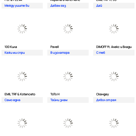
Между ушите ви
Давам газ
Дай
100 Кила
Pavell
DIMOFF ft. Алекс и Влади
Кажи ми спри
В изолатора
С теб
EMIL TRF & Kotenceto
ТоТо Н
Скандау
Само една
Тайни знам
Дявол от рая