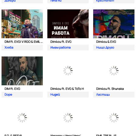
Дилъри
Гена ни
Кръстопът
DIM ft. EVG| V:RGO & EMIL TRF
Dim4ou ft. EVG
Dim4ou & EVG
Хляба
Имам работа
Нищо Друго
DIM ft. EVG
Dim4ou ft. EVG & ToTo H
Dim4ou ft. Shunaka
Dope
Нидей
Ластици
F.O. & PEEVA
Играта и Venci Venc'
EMIL TRF ft. JS