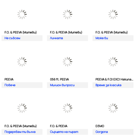
F.O. & PEEVA (Митеви)
F.O. & PEEVA (Митеви)
F.O. & PEEVA (Митеви)
Не съвсем
Личната
Мoже би
PEEVA
056 ft. PEEVA
PEEVA & F.O| EXC| Hakunata ft. Tri'o Quatro
Повече
Милион въпроси
Време за класика
F.O. & PEEVA (Митеви)
F.O. & PEEVA
D3MO
Подарявам ти вълна
Сърцето на пират
Gorgona