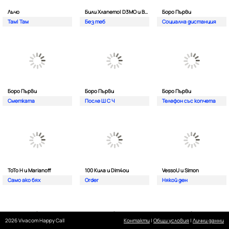
Лъчо
Били Хлапето| D3MO и BREVIS
Боро Първи
Там| Там
Без теб
Социална дистанция
Боро Първи
Боро Първи
Боро Първи
Сметката
После Ш С Ч
Телефон със копчета
ТоТо Н и Marianoff
100 Кила и Dim4ou
VessoU и Simon
Само ако бях
Order
Някой ден
2026 Vivacom Happy Call
Контакти
|
Общи условия
|
Лични данни