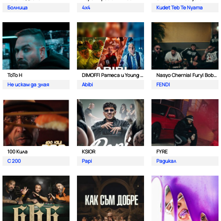
Болница
4x4
Kudet Teb Te Nyama
ToTo H
DIMOFF| Pameca и Young BB Young
Nasyo Chernia| Fury| Bobo Armani| & N.A.S.I.
Не искам да зная
Abibi
FENDI
100 Кила
KSIOR
FYRE
С 200
Papi
Радикал