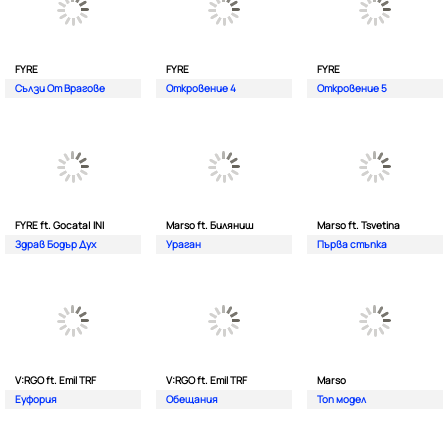
FYRE
FYRE
FYRE
Сълзи От Врагове
Откровение 4
Откровение 5
FYRE ft. Gocata| INI
Marso ft. Биляниш
Marso ft. Tsvetina
Здрав Бодър Дух
Ураган
Първа стъпка
V:RGO ft. Emil TRF
V:RGO ft. Emil TRF
Marso
Еуфория
Обещания
Топ модел