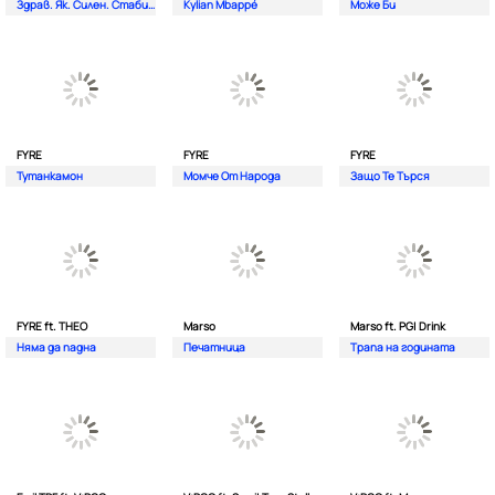
Здрав. Як. Силен. Стабилен.
Kylian Mbappé
Може Би
FYRE
FYRE
FYRE
Тутанкамон
Момче От Народа
Защо Те Търся
FYRE ft. THEO
Marso
Marso ft. PG| Drink
Няма да падна
Печатница
Трапа на годината