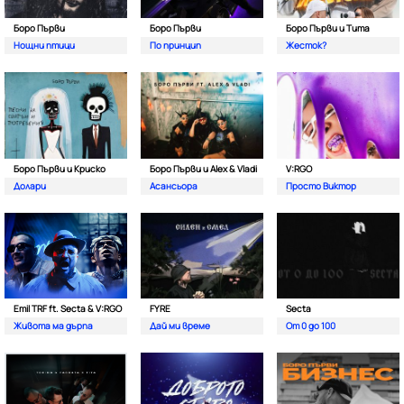
Боро Първи
Боро Първи
Боро Първи и Тита
Нощни птици
По принцип
Жесток?
Боро Първи и Криско
Боро Първи и Alex & Vladi
V:RGO
Долари
Асансьора
Просто Виктор
Emil TRF ft. Secta & V:RGO
FYRE
Secta
Живота ма дърпа
Дай ми време
От 0 до 100