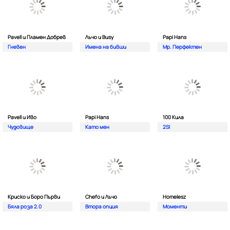
Pavell и Пламен Добрев
Лъчо и Busy
Papi Hans
Гневен
Имена на бивши
Мр. Перфектен
Pavell и Иво
Papi Hans
100 Кила
Чудовище
Като мен
2SI
Криско и Боро Първи
Chefo и Лъчо
Homelesz
Бяла роза 2.0
Втора опция
Моменти