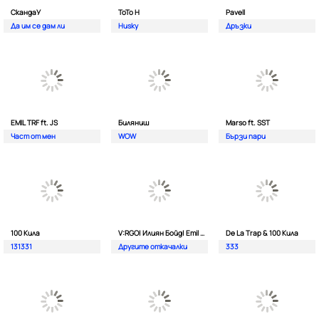
СкандаУ
ToTo H
Pavell
Да им се дам ли
Husky
Дръзки
EMIL TRF ft. JS
Биляниш
Marso ft. SST
Част от мен
WOW
Бързи пари
100 Кила
V:RGO| Илиян Бойд| Emil TRF| Dim4oU и Aтанас Колев
De La Trap & 100 Кила
131331
Другите откачалки
333