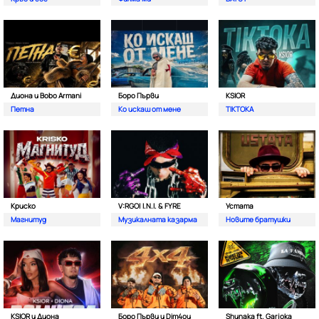
Диона и Bobo Armani
Боро Първи
KSIOR
Петна
Ко искаш от мене
TIKTOKA
Криско
V:RGO| I.N.I. & FYRE
Устата
Магнитуд
Музикалната казарма
Новите братушки
KSIOR и Диона
Боро Първи и Dim4ou
Shunaka ft. Garjoka