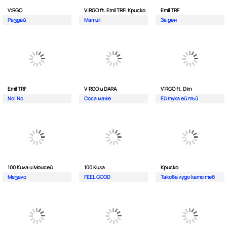
V:RGO
V:RGO ft. Emil TRF| Криско
Emil TRF
Раздай
Mamuli
За ден
Emil TRF
V:RGO и DARA
V:RGO ft. Dim
No| No
Соса маже
Ей тука ей тъй
100 Кила и Моисей
100 Кила
Криско
Мазало
FEEL GOOD
Такова лудо като теб