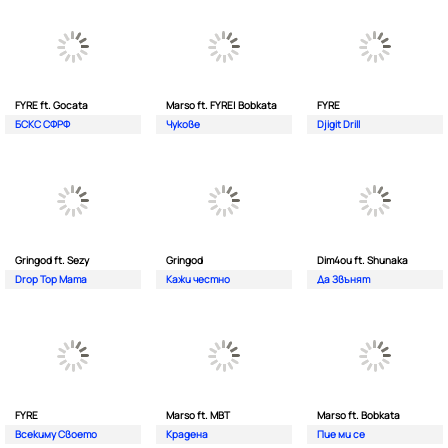
FYRE ft. Gocata
Marso ft. FYRE| Bobkata
FYRE
БСКС СФРФ
Чукове
Djigit Drill
Gringod ft. Sezy
Gringod
Dim4ou ft. Shunaka
Drop Top Mama
Кажи честно
Да Звънят
FYRE
Marso ft. MBT
Marso ft. Bobkata
Всекиму Своето
Крадена
Пие ми се