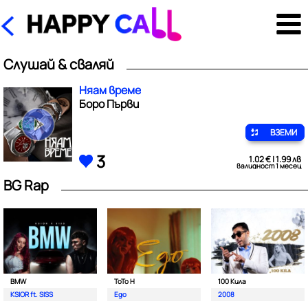
Слушай & сваляй
Няам време
Боро Първи
ВЗЕМИ
3
1.02 € | 1.99 лв
валидност 1 месец
BG Rap
BMW
ToTo H
100 Кила
KSIOR ft. SISS
Ego
2008