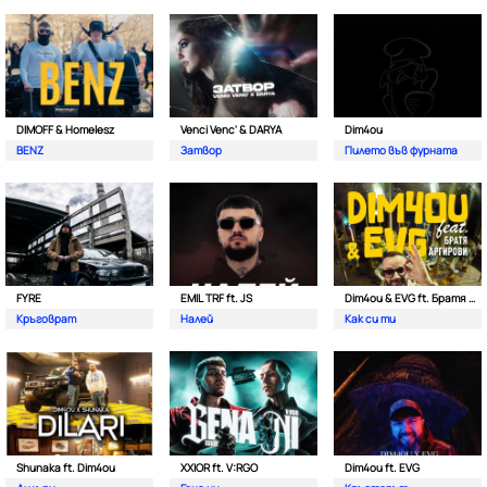
DIMOFF & Homelesz
Venci Venc' & DARYA
Dim4ou
BENZ
Затвор
Пилето във фурната
FYRE
EMIL TRF ft. JS
Dim4ou & EVG ft. Братя Аргирови
Кръговрат
Налей
Как си ти
Shunaka ft. Dim4ou
XXIOR ft. V:RGO
Dim4ou ft. EVG