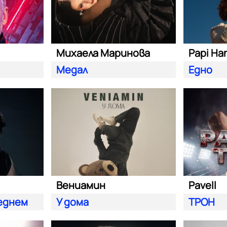
Михаела Маринова
Papi Ha
Медал
Едно
Вениамин
Pavell
леднем
У дома
ТРОН