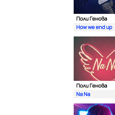
Поли Генова
How we end up
Поли Генова
Na Na