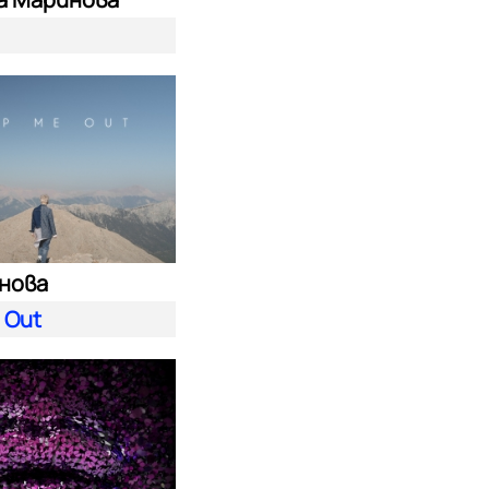
енова
 Out