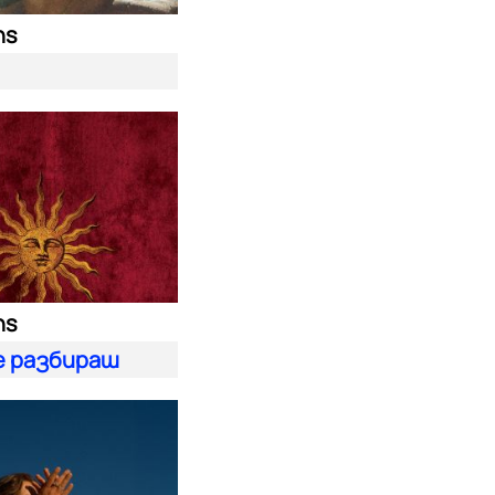
ns
ns
ме разбираш