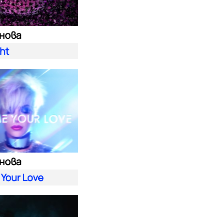
енова
ght
енова
 Your Love