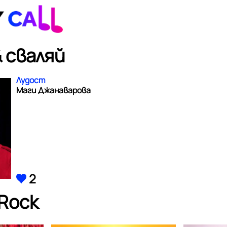
 сваляй
Лудост
Маги Джанаварова
2
 Rock