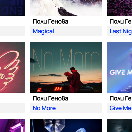
Поли Генова
Поли Г
Magical
Last Ni
Поли Генова
Поли Г
No More
Give Me