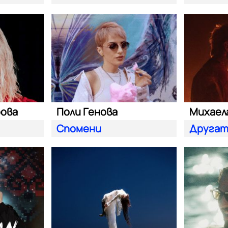
рова
Поли Генова
Спомени
Другат