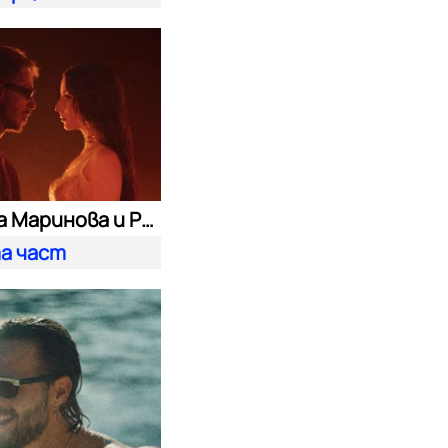
Михаела Маринова и Pavell
а част