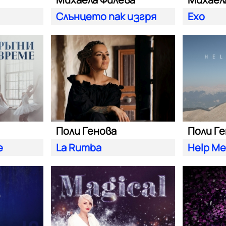
Слънцето пак изгря
Ехо
Поли Генова
Поли Г
е
La Rumba
Help Me