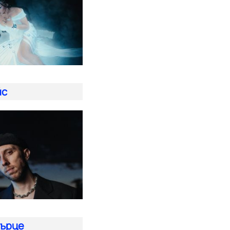
йс
сърце