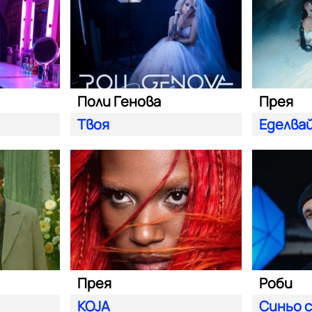
Поли Генова
Прея
Твоя
Еделва
Прея
Роби
KOJA
Синьо 