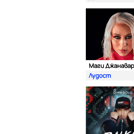
Маги Джанава
Лудост