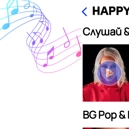
Слушай &
BG Pop &