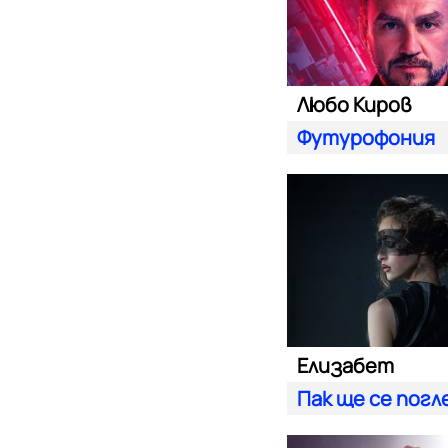
Любо Киров
Футурофония
Елизабет
Пак ще се пог