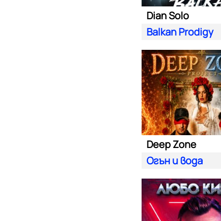
Dian Solo
Balkan Prodigy
Deep Zone
Oгън и вода