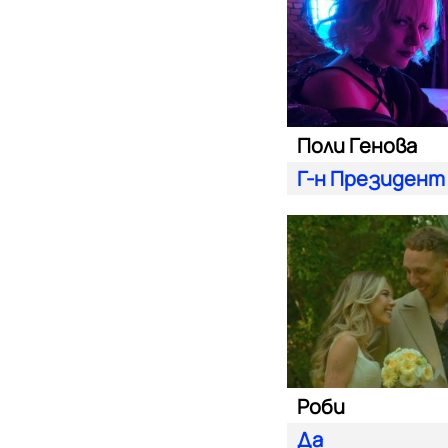
Поли Генова
Г-н Президент
Роби
Да