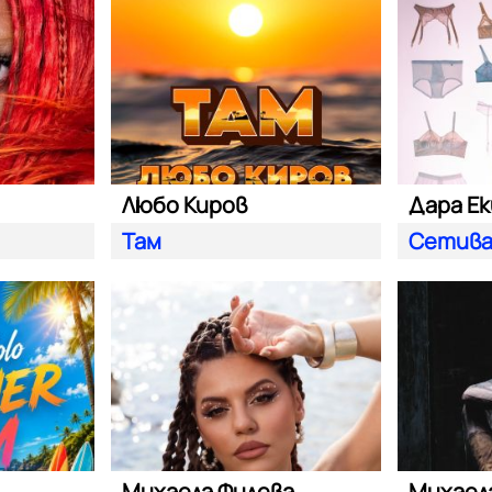
Любо Киров
Там
Сетив
Михаела Филева
Михаел