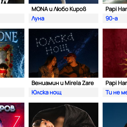
MONA и Любо Киров
Papi Ha
Луна
90-а
Вениамин и Mirela Zare
Papi Ha
Юлска нощ
Ти не 