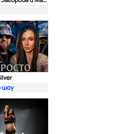
ilver
 шоу