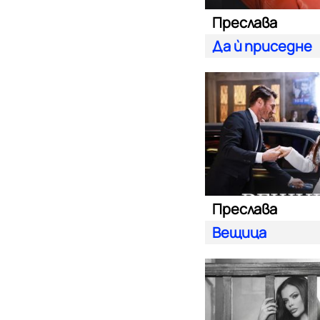
Преслава
Да ѝ приседне
Преслава
Вещица