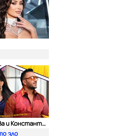
т
Преслава и Константин
то зло