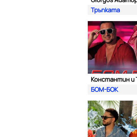
Тръпката
БОМ-БОК