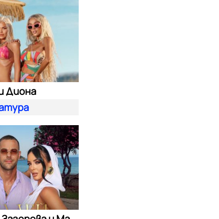
и Диона
атура
Симона Загорова и Мартин Светломиров