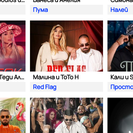
Пума
Налей
Константин и Теди Александровa
Малина и ToTo H
Кали и S
Red Flag
Просто