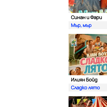
Синан и Фари
Мър, мър
Илиян Бойд
Сладко лято