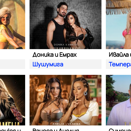
Доника и Емрах
Ивайла 
Шушумига
Темпер
Giorgos Adamopoulos и Камелия
Ванеса и Анелия