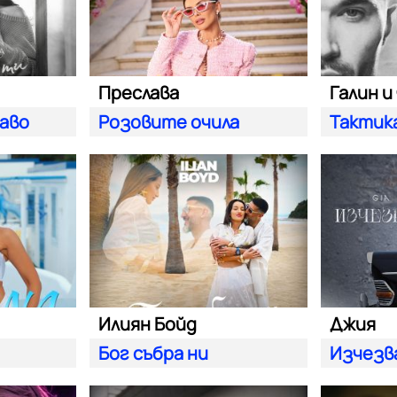
Преслава
Галин и
баво
Розовите очила
Тактик
Илиян Бойд
Джия
Бог събра ни
Изчезв