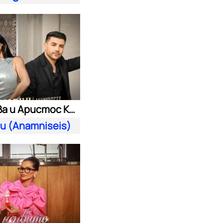
Преслава и Аристос Константину
и (Anamniseis)