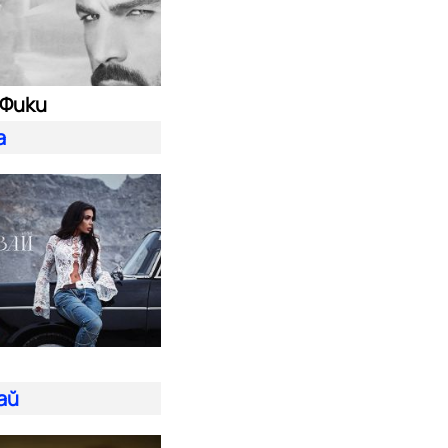
 Фики
а
ай