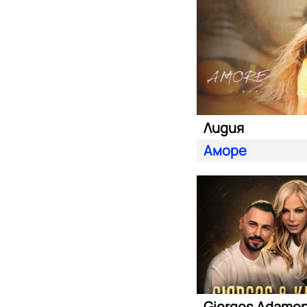
Лидия
Аморе