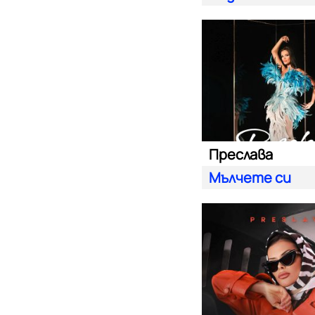
Преслава
Мълчете си