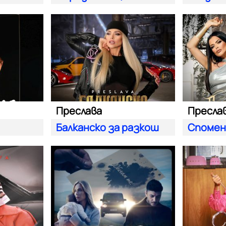
Преслава
Балканско за разкош
Спомен