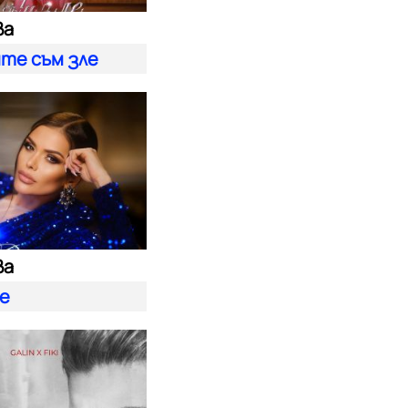
ва
ите съм зле
ва
е