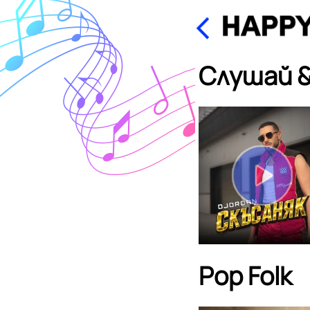
Слушай &
Pop Folk