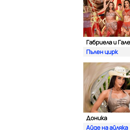
Габриела и Гал
Пълен цирк
Доника
Айде на айляка