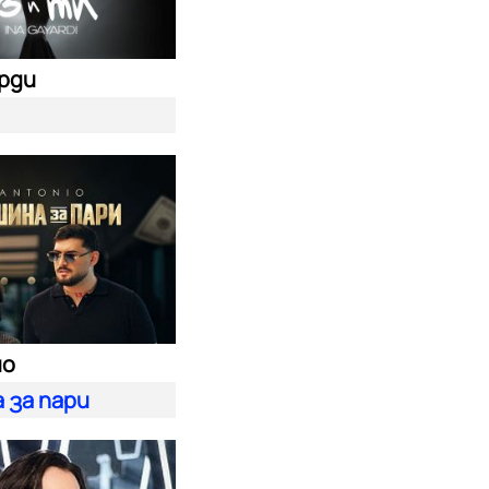
ярди
ио
 за пари