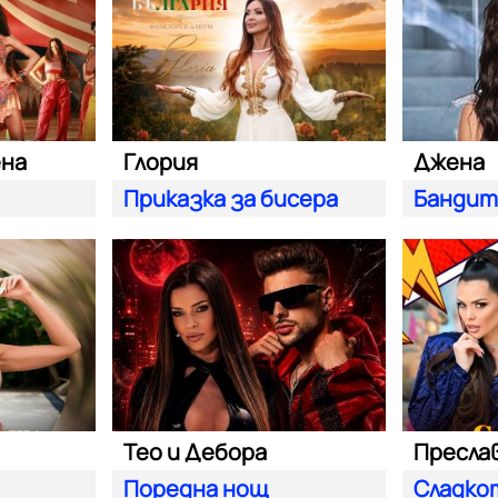
ена
Глория
Джена
Приказка за бисера
Банди
Тео и Дебора
Поредна нощ
Сладко