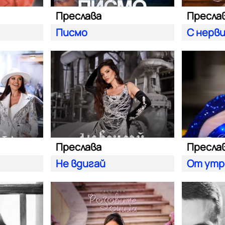
Преслава
Пресла
Писмо
С нерв
Преслава
Пресла
Не вдигай
От утр