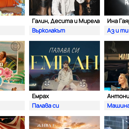
Галин, Десита и Мирела
Ина Га
Върколакът
Аз и ти
Емрах
Антон
Палава си
Машина