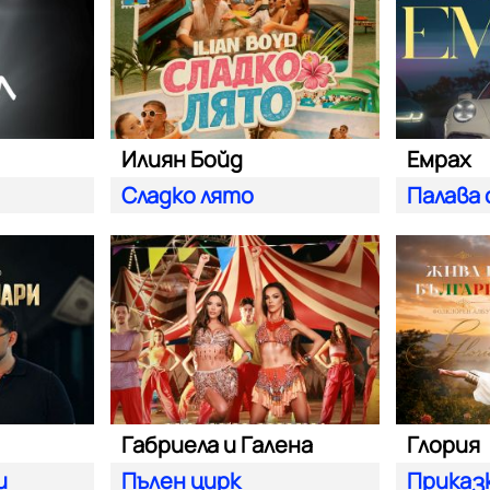
Илиян Бойд
Емрах
Сладко лято
Палава 
Габриела и Галена
Глория
и
Пълен цирк
Приказк