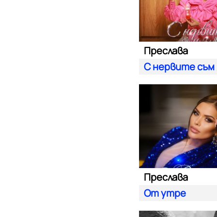
Преслава
С нервите съм
Преслава
От утре