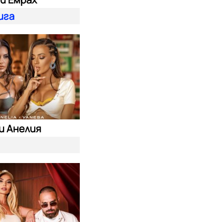
ига
и Анелия