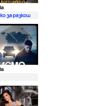
ва
ко за разкош
ва