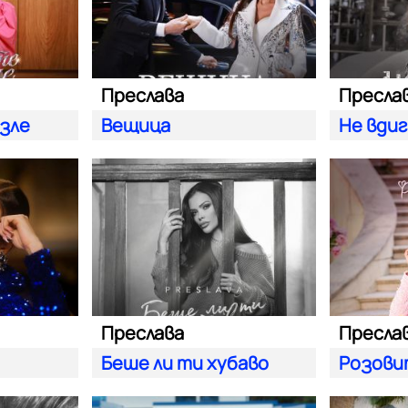
Преслава
Пресла
 зле
Вещица
Не вди
Преслава
Пресла
Беше ли ти хубаво
Розови