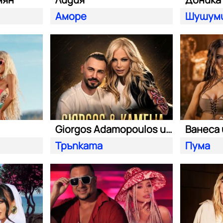
Аморе
Шушум
Giorgos Adamopoulos и Камелия
Ванеса 
Тръпката
Пума