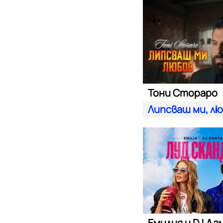
Тони Стораро
Липсваш ми, л
Емилия и DJ Да