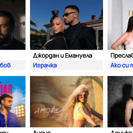
Джордан и Емануела
юбов
Играчка
Ако си
мян
Лидия
Доника 