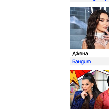
Джена
Бандит