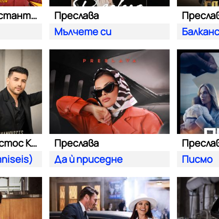
Преслава и Константин
Преслава
Пресла
Мълчете си
Балканс
Преслава и Аристос Константину
Преслава
Пресла
niseis)
Да ѝ приседне
Писмо