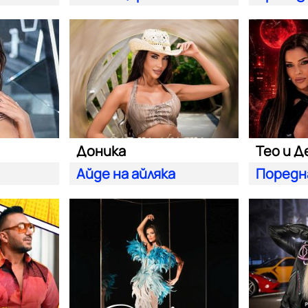
Доника
Тео и Д
Айде на айляка
Поредн