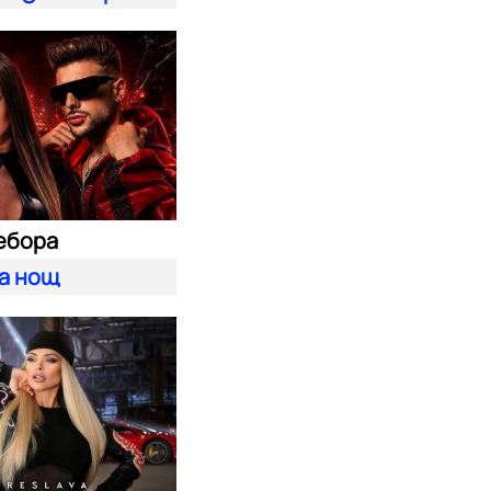
ебора
а нощ