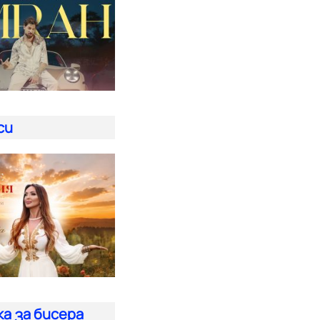
си
а за бисера