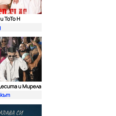
и ToTo H
g
Десита и Мирела
акът