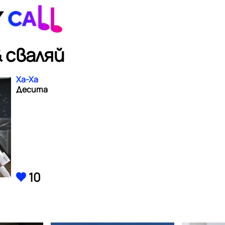
 сваляй
Ха-Ха
Десита
10