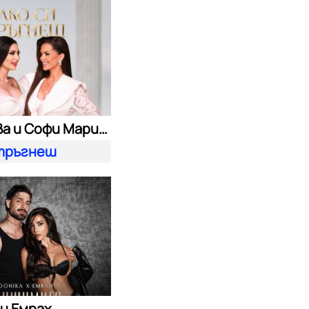
Преслава и Софи Маринова
 тръгнеш
и Емрах