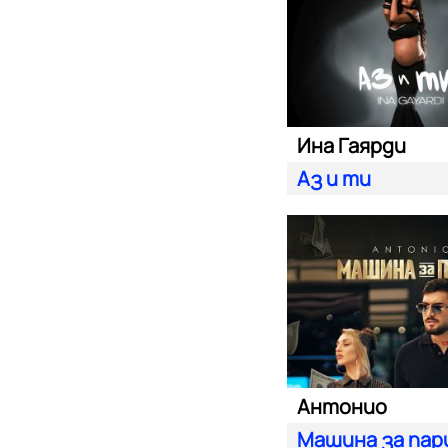
Ина Гаярди
Аз и ти
Антонио
Машина за пар