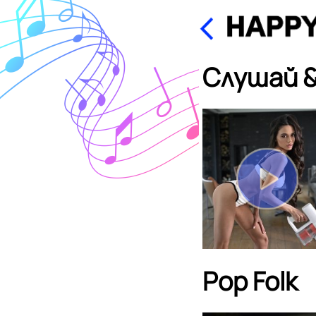
Слушай &
Pop Folk