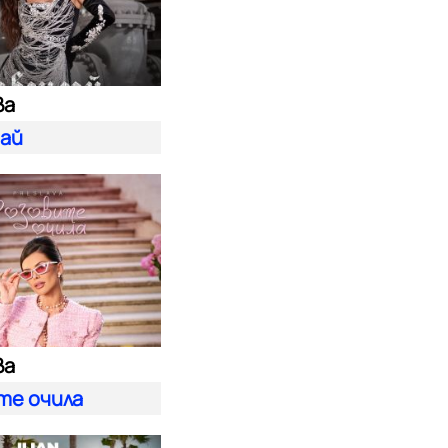
ва
гай
ва
те очила