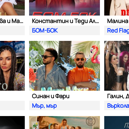
Симона Загорова и Мартин Светломиров
Константин и Теди Александровa
Малина 
БОМ-БОК
Red Fla
Синан и Фари
Галин, 
Мър, мър
Въркол