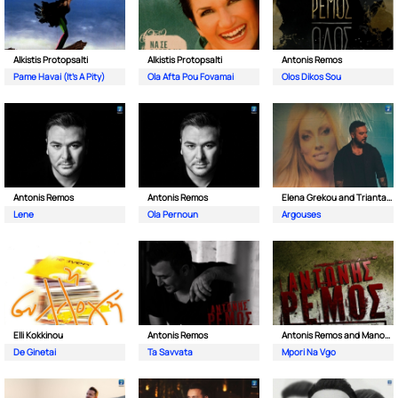
Alkistis Protopsalti
Alkistis Protopsalti
Antonis Remos
Pame Havai (It's A Pity)
Ola Afta Pou Fovamai
Olos Dikos Sou
Antonis Remos
Antonis Remos
Elena Grekou and Triantafillos
Lene
Ola Pernoun
Argouses
Elli Kokkinou
Antonis Remos
Antonis Remos and Manos Pirovolakis
De Ginetai
Ta Savvata
Mpori Na Vgo