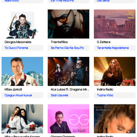
Adiorthoti
Esi Ti Na Mou Pis
Gia Sena
Giorgos Mazonakis
Triantafillos
G Zattera
To Gucci Forema
Se Perno Gia Na Sou Po
Tarantella Napoletana
Иван Дяков
Aca Lukas ft. Dragana Mirkovic
Indira Radic
Градил Илия килия
Sad i zauvek
Tuzna Vrbo
Ива и Велислава Костадинови
Giorgos Giasemis
Indira Radic