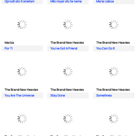
Oprosti sto ti smetam
Milo moje| sto te nema
Maria Lisboa
Mariza
The Brand New Heavies
The Brand New Heavies
Por Ti
You've Got A Friend
You Can Do It
The Brand New Heavies
The Brand New Heavies
The Brand New Heavies
You Are The Universe
Stay Gone
Sometimes