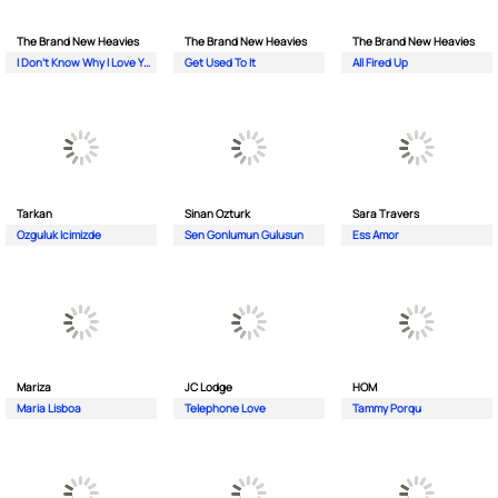
The Brand New Heavies
The Brand New Heavies
The Brand New Heavies
I Don't Know Why I Love You
Get Used To It
All Fired Up
Tarkan
Sinan Ozturk
Sara Travers
Ozguluk Icimizde
Sen Gonlumun Gulusun
Ess Amor
Mariza
JC Lodge
HOM
Maria Lisboa
Telephone Love
Tammy Porqu