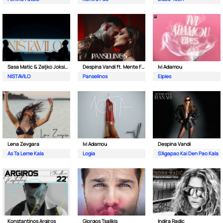
Sasa Matic & Zeljko Joksimovic
Despina Vandi ft. Mente Fuerte &Teo Tzimas
Ivi Adamou
NISTAVILO
Panselinos
Eipies
Lena Zevgara
Ivi Adamou
Despina Vandi
As Ta Leme Kala
Logia
S'Agapao Kai Den Pao Kala
Konstantinos Argiros
Giorgos Tsalikis
Indira Radic