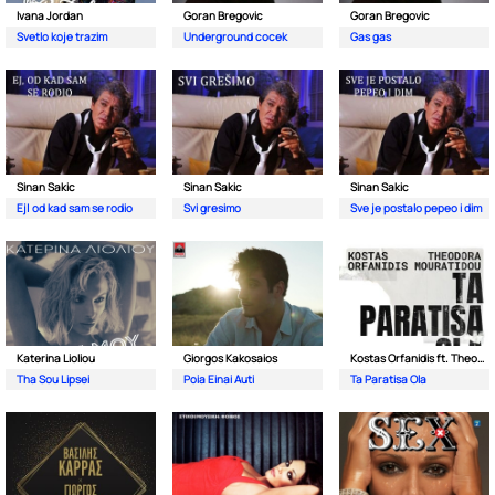
Ivana Jordan
Goran Bregovic
Goran Bregovic
Svetlo koje trazim
Underground cocek
Gas gas
Sinan Sakic
Sinan Sakic
Sinan Sakic
Ej| od kad sam se rodio
Svi gresimo
Sve je postalo pepeo i dim
Katerina Lioliou
Giorgos Kakosaios
Kostas Orfanidis ft. Theodora Mouratidou
Tha Sou Lipsei
Poia Einai Auti
Ta Paratisa Ola