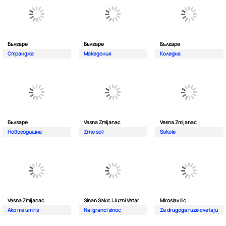
Българе
Българе
Българе
Странджа
Македония
Коледна
Българе
Vesna Zmijanac
Vesna Zmijanac
Новогодишна
Zrno soli
Sokole
Vesna Zmijanac
Sinan Sakic i Juzni Vetar
Miroslav Ilic
Ako me umiris
Na igranci sinoc
Za drugoga ruze cvetaju