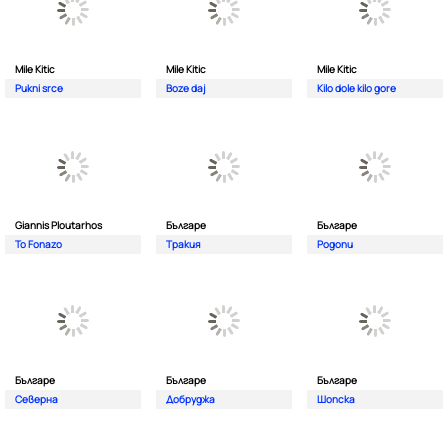
Mile Kitic
Mile Kitic
Mile Kitic
Pukni srce
Boze daj
Kilo dole kilo gore
Giannis Ploutarhos
Българе
Българе
To Fonazo
Тракия
Родопи
Българе
Българе
Българе
Северна
Добруджа
Шопска