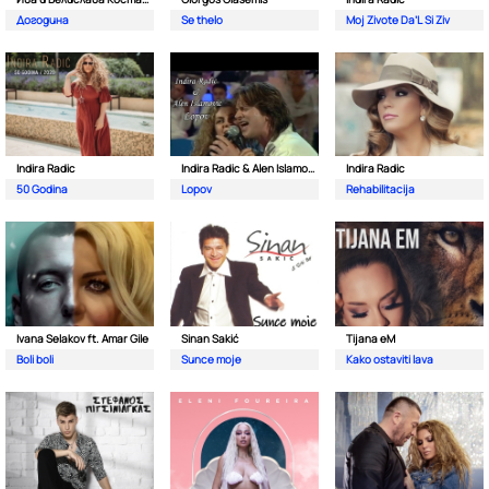
Догодина
Se thelo
Moj Zivote Da’L Si Ziv
Indira Radic
Indira Radic & Alen Islamovic
Indira Radic
50 Godina
Lopov
Rehabilitacija
Ivana Selakov ft. Amar Gile
Sinan Sakić
Tijana eM
Boli boli
Sunce moje
Kako ostaviti lava