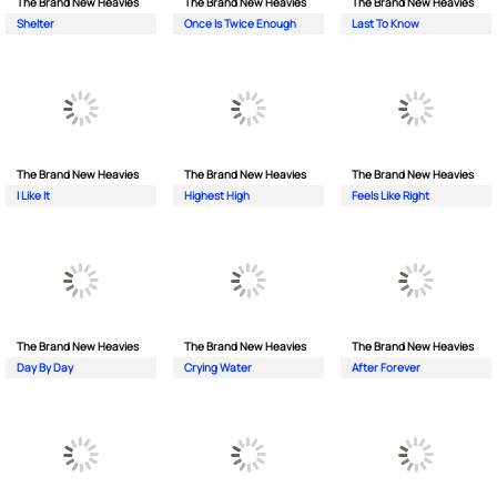
The Brand New Heavies
The Brand New Heavies
The Brand New Heavies
Shelter
Once Is Twice Enough
Last To Know
The Brand New Heavies
The Brand New Heavies
The Brand New Heavies
I Like It
Highest High
Feels Like Right
The Brand New Heavies
The Brand New Heavies
The Brand New Heavies
Day By Day
Crying Water
After Forever