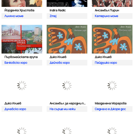
Йорданка Христова
Indira Radic
Ансамбъл Пирин
Лиляно моме
Zmaj
Катерино моме
Първомайската група
Дико Илиев
Дико Илиев
Бачковско хоро
Дайчово хоро
Пайдушко хоро
Дико Илиев
Ансамбъл за народни песни Разлог
Магдалена Морарова
Дунавско хоро
На сърце ми лежи
Седнало е Джоре дос