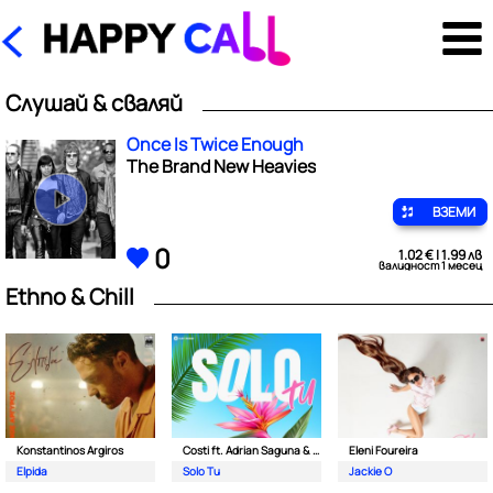
Слушай & сваляй
Once Is Twice Enough
The Brand New Heavies
ВЗЕМИ
0
1.02 € | 1.99 лв
валидност 1 месец
Ethno & Chill
Konstantinos Argiros
Costi ft. Adrian Saguna & Benzol
Eleni Foureira
Elpida
Solo Tu
Jackie O