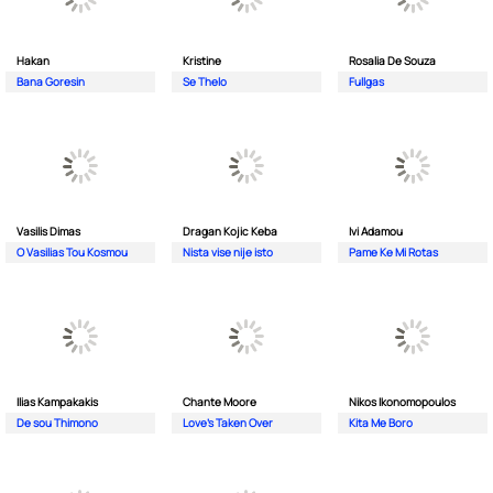
Hakan
Kristine
Rosalia De Souza
Bana Goresin
Se Thelo
Fullgas
Vasilis Dimas
Dragan Kojic Keba
Ivi Adamou
O Vasilias Tou Kosmou
Nista vise nije isto
Pame Ke Mi Rotas
Ilias Kampakakis
Chante Moore
Nikos Ikonomopoulos
De sou Thimono
Love's Taken Over
Kita Me Boro