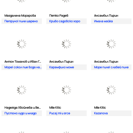
Магдалена Морарова
Петко Радев
Ансамбъл Пирин
Петруно| пиле шарено
Криво садовско хоро
Имала майка
Антон Томанов и Иван Гоцев
Ансамбъл Пирин
Ансамбъл Пирин
Море| сокол пие вода на Вардаро
Карамфило моме
Море пиле| славей пиле
Надежда Хвойнева и Веселина Каналева
Mile Kitic
Mile Kitic
Пустоно лудо и младо
Pucaj mi u srce
Kazanova