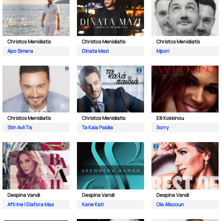
Christos Menidiatis
Christos Menidiatis
Christos Menidiatis
Apo Simera
Dinata Mazi
Mpori
Christos Menidiatis
Christos Menidiatis
Elli Kokkinou
Stin Avli Tis
Ta Kala Paidia
Sorry
Despina Vandi
Despina Vandi
Despina Vandi
Afti Ine I Diafora Mas
Kane Kati
Ola Allazoun