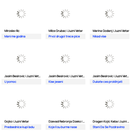
Miroslav Ilic
Milos Grubac i Juzni Vetar
Marina Godanj i Juzni Vetar
Mani me godina
Prvo| drugo| trece pice
Nikad vise
Jasim Besirovic i Juzni Vetar
Jasim Besirovic i Juzni Vetar
Jasim Besirovic i Juzni Vetar
U pomoc
Kise jeseni
Dukate ces proklinjati
Gojko i Juzni Vetar
Dzevad Rebronja Dzeko i Juzni Vetar
Dragan Kojic Keba i Juzni Vetar
Predsednice kupi ladu
Koje li su burme nase
Stani Da Se Pozdravimo