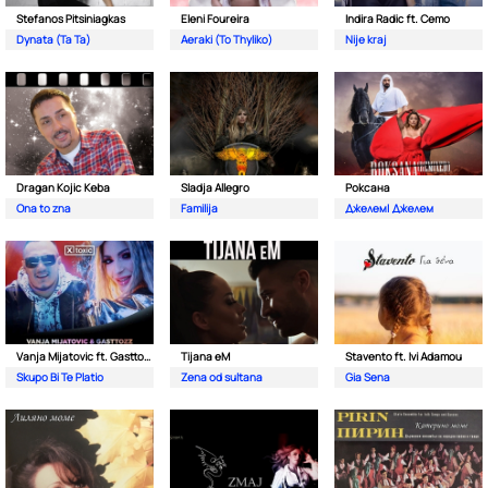
Stefanos Pitsiniagkas
Eleni Foureira
Indira Radic ft. Cemo
Dynata (Ta Ta)
Aeraki (To Thyliko)
Nije kraj
Dragan Kojic Keba
Sladja Allegro
Роксана
Ona to zna
Familija
Джелем| Джелем
Vanja Mijatovic ft. Gasttozz
Tijana eM
Stavento ft. Ivi Adamou
Skupo Bi Te Platio
Zena od sultana
Gia Sena