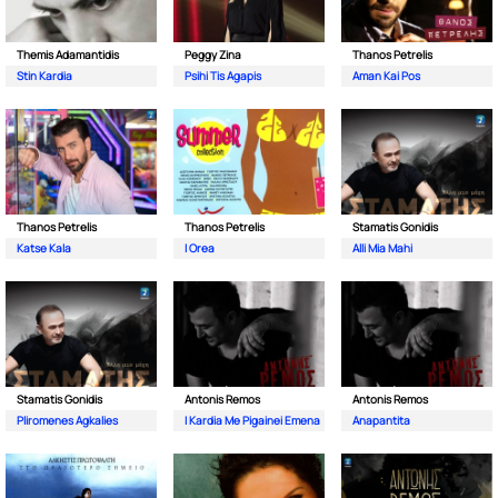
Themis Adamantidis
Peggy Zina
Thanos Petrelis
Stin Kardia
Psihi Tis Agapis
Aman Kai Pos
Thanos Petrelis
Thanos Petrelis
Stamatis Gonidis
Katse Kala
I Orea
Alli Mia Mahi
Stamatis Gonidis
Antonis Remos
Antonis Remos
Pliromenes Agkalies
I Kardia Me Pigainei Emena
Anapantita