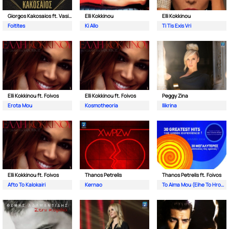
Giorgos Kakosaios ft. Vasilis Karras
Elli Kokkinou
Elli Kokkinou
Foitites
Ki Allo
Ti Tis Exis Vri
Elli Kokkinou ft. Foivos
Elli Kokkinou ft. Foivos
Peggy Zina
Erota Mou
Kosmotheoria
Ilikrina
Elli Kokkinou ft. Foivos
Thanos Petrelis
Thanos Petrelis ft. Foivos
Afto To Kalokairi
Kernao
To Aima Mou (Eihe To Hroma Tou Ouranou)