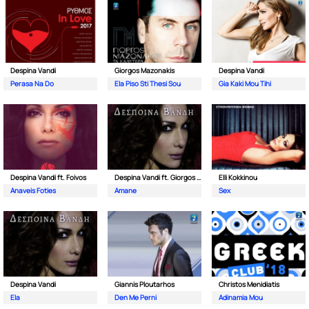
Despina Vandi
Giorgos Mazonakis
Despina Vandi
Perasa Na Do
Ela Piso Sti Thesi Sou
Gia Kaki Mou Tihi
Despina Vandi ft. Foivos
Despina Vandi ft. Giorgos Mazonakis
Elli Kokkinou
Anaveis Foties
Amane
Sex
Despina Vandi
Giannis Ploutarhos
Christos Menidiatis
Ela
Den Me Perni
Adinamia Mou