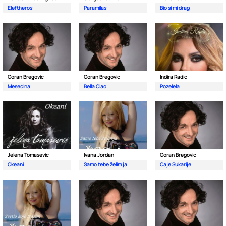
Eleftheros
Paramilas
Bio si mi drag
Goran Bregovic
Goran Bregovic
Indira Radic
Mesecina
Bella Ciao
Pozelela
Jelena Tomasevic
Ivana Jordan
Goran Bregovic
Okeani
Samo tebe želim ja
Caje Sukarije