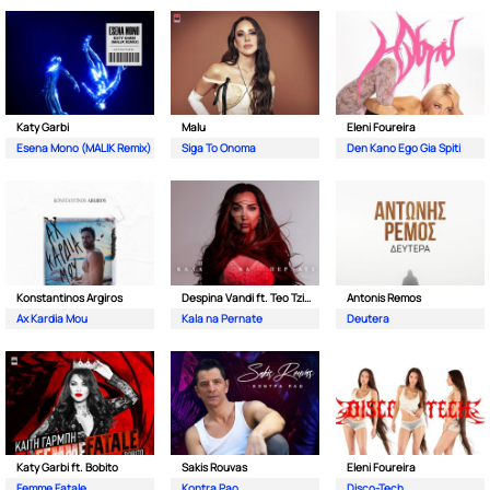
Katy Garbi
Malu
Eleni Foureira
Esena Mono (MALIK Remix)
Siga To Onoma
Den Kano Ego Gia Spiti
Konstantinos Argiros
Despina Vandi ft. Teo Tzimas
Antonis Remos
Ax Kardia Mou
Kala na Pernate
Deutera
Katy Garbi ft. Bobito
Sakis Rouvas
Eleni Foureira
Femme Fatale
Kontra Pao
Disco-Tech