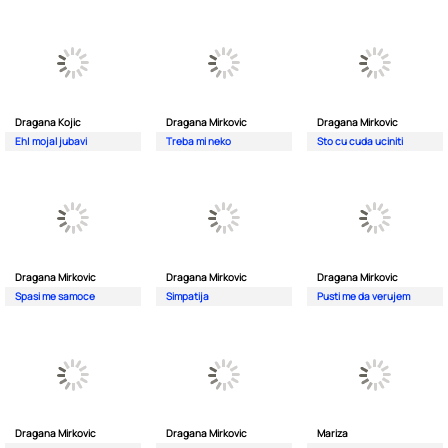
Dragana Kojic
Dragana Mirkovic
Dragana Mirkovic
Eh| mojal jubavi
Treba mi neko
Sto cu cuda uciniti
Dragana Mirkovic
Dragana Mirkovic
Dragana Mirkovic
Spasi me samoce
Simpatija
Pusti me da verujem
Dragana Mirkovic
Dragana Mirkovic
Mariza