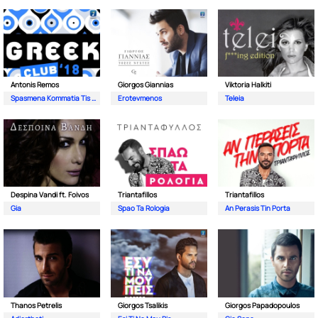
Antonis Remos
Giorgos Giannias
Viktoria Halkiti
Spasmena Kommatia Tis Kardias
Erotevmenos
Teleia
Despina Vandi ft. Foivos
Triantafillos
Triantafillos
Gia
Spao Ta Rologia
An Perasis Tin Porta
Thanos Petrelis
Giorgos Tsalikis
Giorgos Papadopoulos