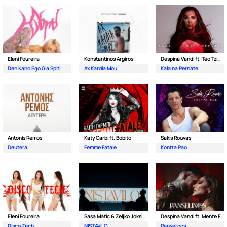
Eleni Foureira
Konstantinos Argiros
Despina Vandi ft. Teo Tzimas
Den Kano Ego Gia Spiti
Ax Kardia Mou
Kala na Pernate
Antonis Remos
Katy Garbi ft. Bobito
Sakis Rouvas
Deutera
Femme Fatale
Kontra Pao
Eleni Foureira
Sasa Matic & Zeljko Joksimovic
Despina Vandi ft. Mente Fuerte &Teo Tzimas
Disco-Tech
NISTAVILO
Panselinos