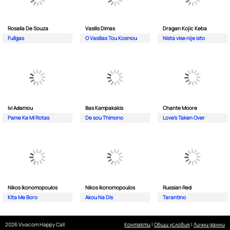
Rosalia De Souza
Vasilis Dimas
Dragan Kojic Keba
Fullgas
O Vasilias Tou Kosmou
Nista vise nije isto
Ivi Adamou
Ilias Kampakakis
Chante Moore
Pame Ke Mi Rotas
De sou Thimono
Love's Taken Over
Nikos Ikonomopoulos
Nikos Ikonomopoulos
Russian Red
Kita Me Boro
Akou Na Dis
Tarantino
2026 Vivacom Happy Call
Контакти
|
Общи условия
|
Лични данни