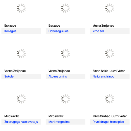
Българе
Българе
Vesna Zmijanac
Коледна
Новогодишна
Zrno soli
Vesna Zmijanac
Vesna Zmijanac
Sinan Sakic i Juzni Vetar
Sokole
Ako me umiris
Na igranci sinoc
Miroslav Ilic
Miroslav Ilic
Milos Grubac i Juzni Vetar
Za drugoga ruze cvetaju
Mani me godina
Prvo| drugo| trece pice