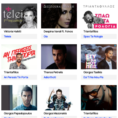
Viktoria Halkiti
Despina Vandi ft. Foivos
Triantafillos
Teleia
Gia
Spao Ta Rologia
Triantafillos
Thanos Petrelis
Giorgos Tsalikis
An Perasis Tin Porta
Adiorthoti
Esi Ti Na Mou Pis
Giorgos Papadopoulos
Giorgos Mazonakis
Triantafillos