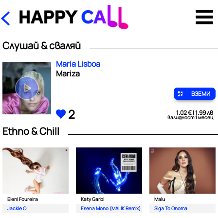
Слушай & сваляй
Maria Lisboa
Mariza
ВЗЕМИ
2
1.02 € | 1.99 лв
валидност 1 месец
Ethno & Chill
Eleni Foureira
Katy Garbi
Malu
Jackie O
Esena Mono (MALIK Remix)
Siga To Onoma