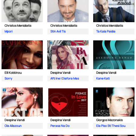
Christos Menidiatis
Christos Menidiatis
Christos Menidiatis
Mpori
Stin Avli Tis
Ta Kala Paidia
Elli Kokkinou
Despina Vandi
Despina Vandi
Sorry
Afti Ine I Diafora Mas
Kane Kati
Despina Vandi
Despina Vandi
Giorgos Mazonakis
Ola Allazoun
Perasa Na Do
Ela Piso Sti Thesi Sou