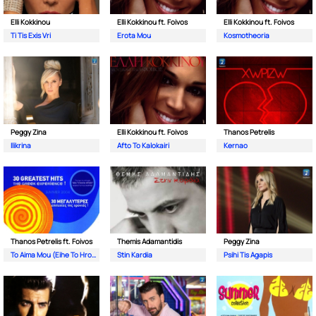
Elli Kokkinou
Elli Kokkinou ft. Foivos
Elli Kokkinou ft. Foivos
Ti Tis Exis Vri
Erota Mou
Kosmotheoria
Peggy Zina
Elli Kokkinou ft. Foivos
Thanos Petrelis
Ilikrina
Afto To Kalokairi
Kernao
Thanos Petrelis ft. Foivos
Themis Adamantidis
Peggy Zina
To Aima Mou (Eihe To Hroma Tou Ouranou)
Stin Kardia
Psihi Tis Agapis