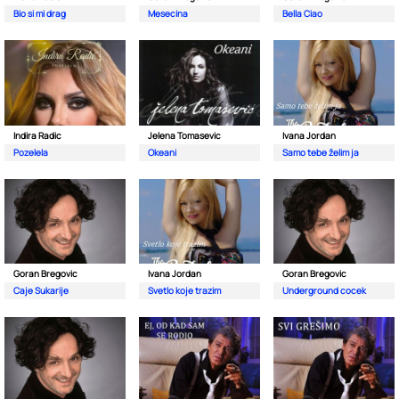
Bio si mi drag
Mesecina
Bella Ciao
Indira Radic
Jelena Tomasevic
Ivana Jordan
Pozelela
Okeani
Samo tebe želim ja
Goran Bregovic
Ivana Jordan
Goran Bregovic
Caje Sukarije
Svetlo koje trazim
Underground cocek