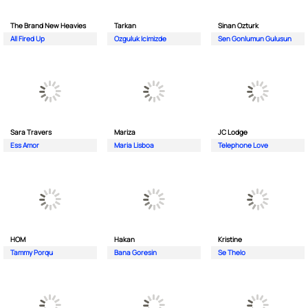
The Brand New Heavies
Tarkan
Sinan Ozturk
All Fired Up
Ozguluk Icimizde
Sen Gonlumun Gulusun
Sara Travers
Mariza
JC Lodge
Ess Amor
Maria Lisboa
Telephone Love
HOM
Hakan
Kristine
Tammy Porqu
Bana Goresin
Se Thelo