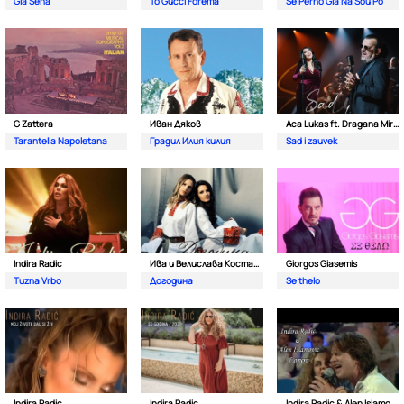
Gia Sena
To Gucci Forema
Se Perno Gia Na Sou Po
G Zattera
Иван Дяков
Aca Lukas ft. Dragana Mirkovic
Tarantella Napoletana
Градил Илия килия
Sad i zauvek
Indira Radic
Ива и Велислава Костадинови
Giorgos Giasemis
Tuzna Vrbo
Догодина
Se thelo
Indira Radic
Indira Radic
Indira Radic & Alen Islamovic