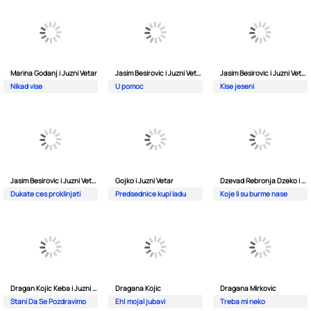
Marina Godanj i Juzni Vetar
Jasim Besirovic i Juzni Vetar
Jasim Besirovic i Juzni Vetar
Nikad vise
U pomoc
Kise jeseni
Jasim Besirovic i Juzni Vetar
Gojko i Juzni Vetar
Dzevad Rebronja Dzeko i Juzni Vetar
Dukate ces proklinjati
Predsednice kupi ladu
Koje li su burme nase
Dragan Kojic Keba i Juzni Vetar
Dragana Kojic
Dragana Mirkovic
Stani Da Se Pozdravimo
Eh| mojal jubavi
Treba mi neko