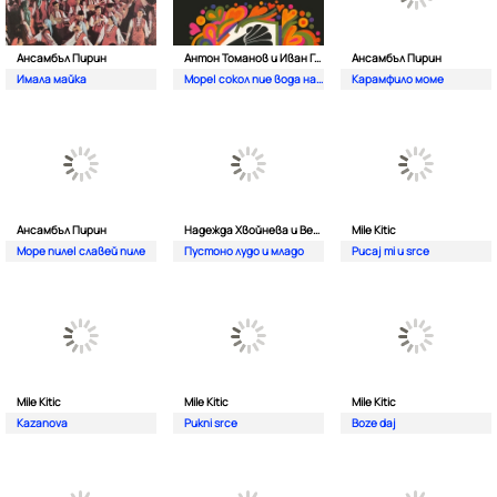
Ансамбъл Пирин
Антон Томанов и Иван Гоцев
Ансамбъл Пирин
Имала майка
Море| сокол пие вода на Вардаро
Карамфило моме
Ансамбъл Пирин
Надежда Хвойнева и Веселина Каналева
Mile Kitic
Море пиле| славей пиле
Пустоно лудо и младо
Pucaj mi u srce
Mile Kitic
Mile Kitic
Mile Kitic
Kazanova
Pukni srce
Boze daj