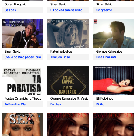
Goran Bregovic
Sinan Sakic
Sinan Sakic
Gas gas
Ej| od kad sam se rodio
Svi gresimo
Sinan Sakic
Katerina Lioliou
Giorgos Kakosaios
Sve je postalo pepeo i dim
Tha Sou Lipsei
Poia Einai Auti
Kostas Orfanidis ft. Theodora Mouratidou
Giorgos Kakosaios ft. Vasilis Karras
Elli Kokkinou
Ta Paratisa Ola
Foitites
Ki Allo