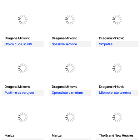
Dragana Mirkovic
Dragana Mirkovic
Dragana Mirkovic
Sto cu cuda uciniti
Spasi me samoce
Simpatija
Dragana Mirkovic
Dragana Mirkovic
Dragana Mirkovic
Pusti me da verujem
Oprosti sto ti smetam
Milo moje| sto te nema
Mariza
Mariza
The Brand New Heavies