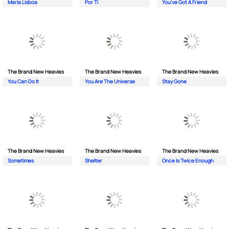
Maria Lisboa
Por Ti
You've Got A Friend
The Brand New Heavies
The Brand New Heavies
The Brand New Heavies
You Can Do It
You Are The Universe
Stay Gone
The Brand New Heavies
The Brand New Heavies
The Brand New Heavies
Sometimes
Shelter
Once Is Twice Enough