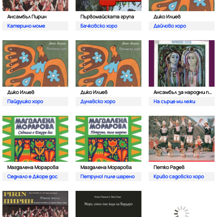
Ансамбъл Пирин
Първомайската група
Дико Илиев
Катерино моме
Бачковско хоро
Дайчово хоро
Дико Илиев
Дико Илиев
Ансамбъл за народни песни Разлог
Пайдушко хоро
Дунавско хоро
На сърце ми лежи
Магдалена Морарова
Магдалена Морарова
Петко Радев
Седнало е Джоре дос
Петруно| пиле шарено
Криво садовско хоро