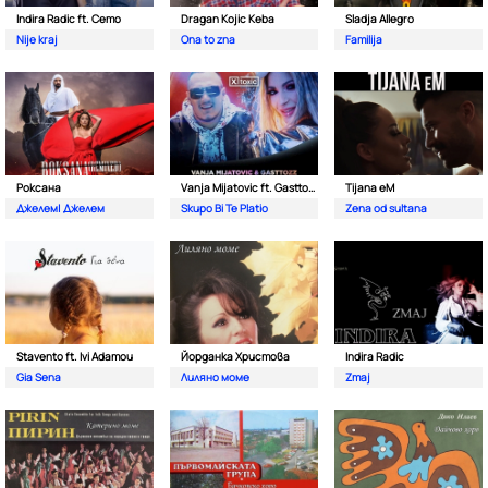
Indira Radic ft. Cemo
Dragan Kojic Keba
Sladja Allegro
Nije kraj
Ona to zna
Familija
Роксана
Vanja Mijatovic ft. Gasttozz
Tijana eM
Джелем| Джелем
Skupo Bi Te Platio
Zena od sultana
Stavento ft. Ivi Adamou
Йорданка Христова
Indira Radic
Gia Sena
Лиляно моме
Zmaj