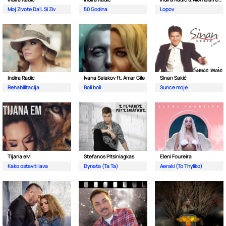
Moj Zivote Da’L Si Ziv
50 Godina
Lopov
Indira Radic
Ivana Selakov ft. Amar Gile
Sinan Sakić
Rehabilitacija
Boli boli
Sunce moje
Tijana eM
Stefanos Pitsiniagkas
Eleni Foureira
Kako ostaviti lava
Dynata (Ta Ta)
Aeraki (To Thyliko)