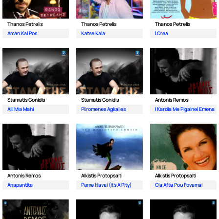
Thanos Petrelis
Thanos Petrelis
Thanos Petrelis
Aman Kai Pos
Katse Kala
I Orea
Stamatis Gonidis
Stamatis Gonidis
Antonis Remos
Alli Mia Mahi
Pliromenes Agkalies
I Kardia Me Pigainei Emena
Antonis Remos
Alkistis Protopsalti
Alkistis Protopsalti
Anapantita
Pame Havai (It's A Pity)
Ola Afta Pou Fovamai