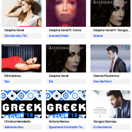
Despina Vandi
Despina Vandi ft. Foivos
Despina Vandi ft. Giorgos Mazonakis
Gia Kaki Mou Tihi
Anaveis Foties
Amane
Elli Kokkinou
Despina Vandi
Giannis Ploutarhos
Sex
Ela
Den Me Perni
Christos Menidiatis
Antonis Remos
Giorgos Giannias
Adinamia Mou
Spasmena Kommatia Tis Kardias
Erotevmenos