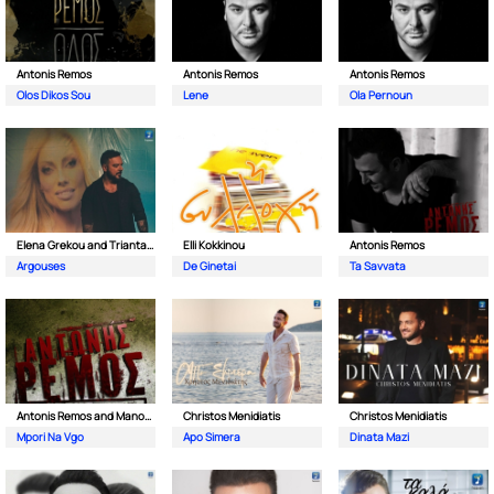
Antonis Remos
Antonis Remos
Antonis Remos
Olos Dikos Sou
Lene
Ola Pernoun
Elena Grekou and Triantafillos
Elli Kokkinou
Antonis Remos
Argouses
De Ginetai
Ta Savvata
Antonis Remos and Manos Pirovolakis
Christos Menidiatis
Christos Menidiatis
Mpori Na Vgo
Apo Simera
Dinata Mazi