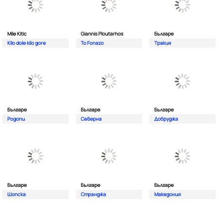
Mile Kitic
Giannis Ploutarhos
Българе
Kilo dole kilo gore
To Fonazo
Тракия
Българе
Българе
Българе
Родопи
Северна
Добруджа
Българе
Българе
Българе
Шопска
Странджа
Македония