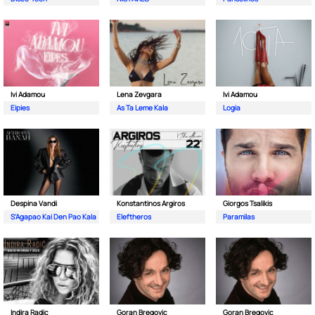
Ivi Adamou
Lena Zevgara
Ivi Adamou
Eipies
As Ta Leme Kala
Logia
Despina Vandi
Konstantinos Argiros
Giorgos Tsalikis
S'Agapao Kai Den Pao Kala
Eleftheros
Paramilas
Indira Radic
Goran Bregovic
Goran Bregovic