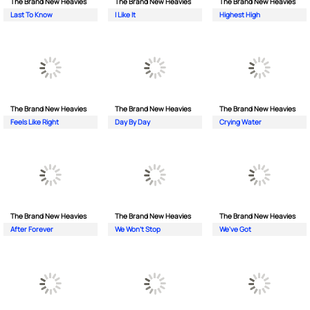
The Brand New Heavies
The Brand New Heavies
The Brand New Heavies
Last To Know
I Like It
Highest High
The Brand New Heavies
The Brand New Heavies
The Brand New Heavies
Feels Like Right
Day By Day
Crying Water
The Brand New Heavies
The Brand New Heavies
The Brand New Heavies
After Forever
We Won't Stop
We've Got