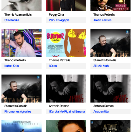
Themis Adamantidis
Peggy Zina
Thanos Petrelis
Stin Kardia
Psihi Tis Agapis
Aman Kai Pos
Thanos Petrelis
Thanos Petrelis
Stamatis Gonidis
Katse Kala
I Orea
Alli Mia Mahi
Stamatis Gonidis
Antonis Remos
Antonis Remos
Pliromenes Agkalies
I Kardia Me Pigainei Emena
Anapantita