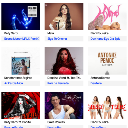
Katy Garbi
Malu
Eleni Foureira
Esena Mono (MALIK Remix)
Siga To Onoma
Den Kano Ego Gia Spiti
Konstantinos Argiros
Despina Vandi ft. Teo Tzimas
Antonis Remos
Ax Kardia Mou
Kala na Pernate
Deutera
Katy Garbi ft. Bobito
Sakis Rouvas
Eleni Foureira
Femme Fatale
Kontra Pao
Disco-Tech