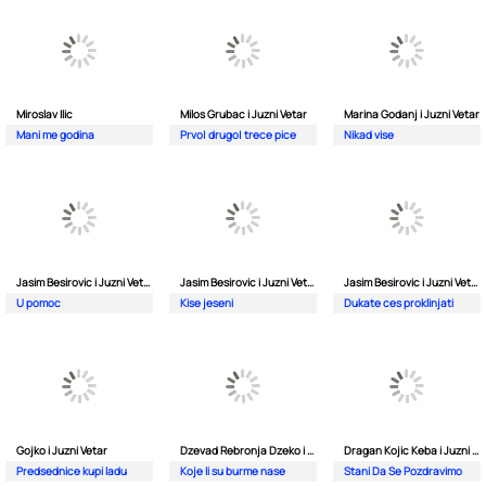
Miroslav Ilic
Milos Grubac i Juzni Vetar
Marina Godanj i Juzni Vetar
Mani me godina
Prvo| drugo| trece pice
Nikad vise
Jasim Besirovic i Juzni Vetar
Jasim Besirovic i Juzni Vetar
Jasim Besirovic i Juzni Vetar
U pomoc
Kise jeseni
Dukate ces proklinjati
Gojko i Juzni Vetar
Dzevad Rebronja Dzeko i Juzni Vetar
Dragan Kojic Keba i Juzni Vetar
Predsednice kupi ladu
Koje li su burme nase
Stani Da Se Pozdravimo