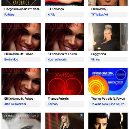
Giorgos Kakosaios ft. Vasilis Karras
Elli Kokkinou
Elli Kokkinou
Foitites
Ki Allo
Ti Tis Exis Vri
Elli Kokkinou ft. Foivos
Elli Kokkinou ft. Foivos
Peggy Zina
Erota Mou
Kosmotheoria
Ilikrina
Elli Kokkinou ft. Foivos
Thanos Petrelis
Thanos Petrelis ft. Foivos
Afto To Kalokairi
Kernao
To Aima Mou (Eihe To Hroma Tou Ouranou)