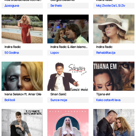
Догодина
Se thelo
Moj Zivote Da’L Si Ziv
Indira Radic
Indira Radic & Alen Islamovic
Indira Radic
50 Godina
Lopov
Rehabilitacija
Ivana Selakov ft. Amar Gile
Sinan Sakić
Tijana eM
Boli boli
Sunce moje
Kako ostaviti lava