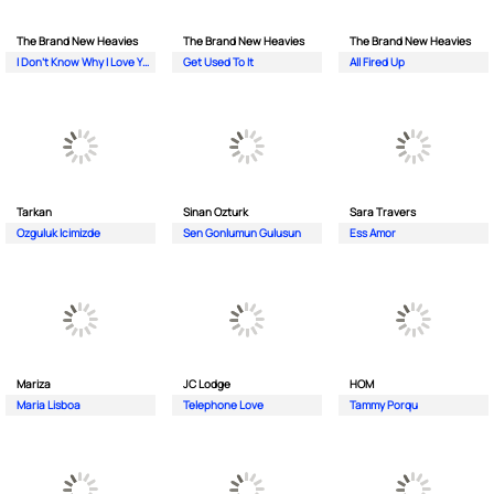
The Brand New Heavies
The Brand New Heavies
The Brand New Heavies
I Don't Know Why I Love You
Get Used To It
All Fired Up
Tarkan
Sinan Ozturk
Sara Travers
Ozguluk Icimizde
Sen Gonlumun Gulusun
Ess Amor
Mariza
JC Lodge
HOM
Maria Lisboa
Telephone Love
Tammy Porqu