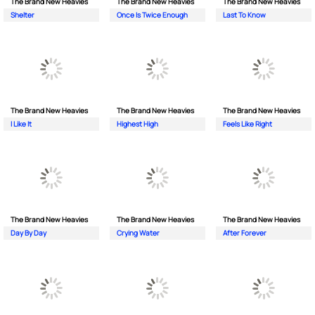
The Brand New Heavies
The Brand New Heavies
The Brand New Heavies
Shelter
Once Is Twice Enough
Last To Know
The Brand New Heavies
The Brand New Heavies
The Brand New Heavies
I Like It
Highest High
Feels Like Right
The Brand New Heavies
The Brand New Heavies
The Brand New Heavies
Day By Day
Crying Water
After Forever