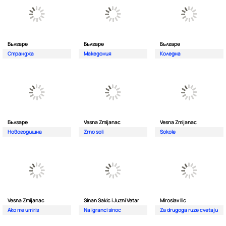
Българе
Българе
Българе
Странджа
Македония
Коледна
Българе
Vesna Zmijanac
Vesna Zmijanac
Новогодишна
Zrno soli
Sokole
Vesna Zmijanac
Sinan Sakic i Juzni Vetar
Miroslav Ilic
Ako me umiris
Na igranci sinoc
Za drugoga ruze cvetaju