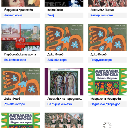
Йорданка Христова
Indira Radic
Ансамбъл Пирин
Лиляно моме
Zmaj
Катерино моме
Първомайската група
Дико Илиев
Дико Илиев
Бачковско хоро
Дайчово хоро
Пайдушко хоро
Дико Илиев
Ансамбъл за народни песни Разлог
Магдалена Морарова
Дунавско хоро
На сърце ми лежи
Седнало е Джоре дос