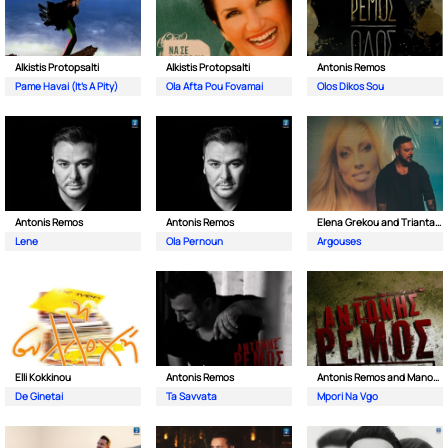
Alkistis Protopsalti
Alkistis Protopsalti
Antonis Remos
Pame Havai (It's A Pity)
Ola Afta Pou Fovamai
Olos Dikos Sou
Antonis Remos
Antonis Remos
Elena Grekou and Triantafillos
Lene
Ola Pernoun
Argouses
Elli Kokkinou
Antonis Remos
Antonis Remos and Manos Pirovolakis
De Ginetai
Ta Savvata
Mpori Na Vgo