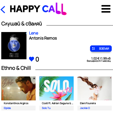
Слушай & сваляй
Lene
Antonis Remos
ВЗЕМИ
0
1.02 € | 1.99 лв
валидност 1 месец
Ethno & Chill
Konstantinos Argiros
Costi ft. Adrian Saguna & Benzol
Eleni Foureira
Elpida
Solo Tu
Jackie O