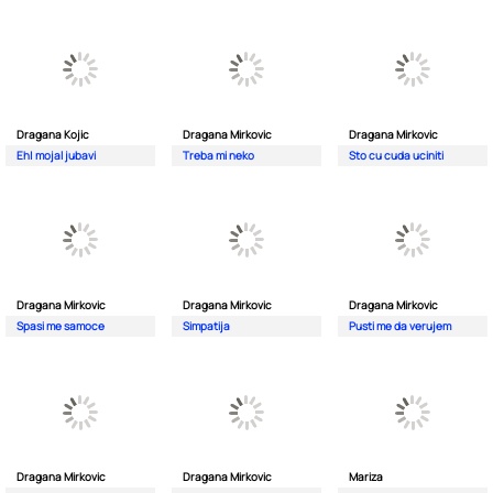
Dragana Kojic
Dragana Mirkovic
Dragana Mirkovic
Eh| mojal jubavi
Treba mi neko
Sto cu cuda uciniti
Dragana Mirkovic
Dragana Mirkovic
Dragana Mirkovic
Spasi me samoce
Simpatija
Pusti me da verujem
Dragana Mirkovic
Dragana Mirkovic
Mariza