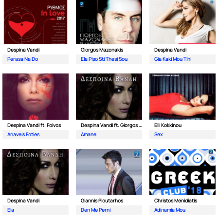
Despina Vandi
Giorgos Mazonakis
Despina Vandi
Perasa Na Do
Ela Piso Sti Thesi Sou
Gia Kaki Mou Tihi
Despina Vandi ft. Foivos
Despina Vandi ft. Giorgos Mazonakis
Elli Kokkinou
Anaveis Foties
Amane
Sex
Despina Vandi
Giannis Ploutarhos
Christos Menidiatis
Ela
Den Me Perni
Adinamia Mou