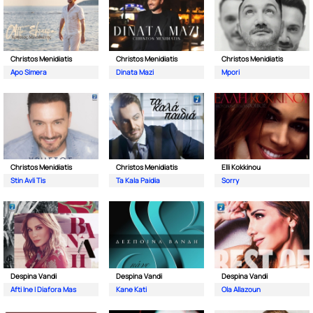
Christos Menidiatis
Christos Menidiatis
Christos Menidiatis
Apo Simera
Dinata Mazi
Mpori
Christos Menidiatis
Christos Menidiatis
Elli Kokkinou
Stin Avli Tis
Ta Kala Paidia
Sorry
Despina Vandi
Despina Vandi
Despina Vandi
Afti Ine I Diafora Mas
Kane Kati
Ola Allazoun