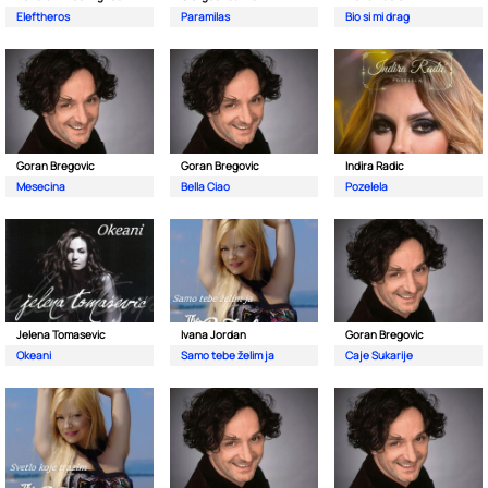
Eleftheros
Paramilas
Bio si mi drag
Goran Bregovic
Goran Bregovic
Indira Radic
Mesecina
Bella Ciao
Pozelela
Jelena Tomasevic
Ivana Jordan
Goran Bregovic
Okeani
Samo tebe želim ja
Caje Sukarije