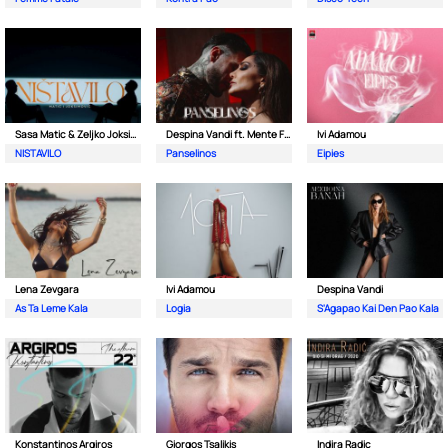
Sasa Matic & Zeljko Joksimovic
Despina Vandi ft. Mente Fuerte &Teo Tzimas
Ivi Adamou
NISTAVILO
Panselinos
Eipies
Lena Zevgara
Ivi Adamou
Despina Vandi
As Ta Leme Kala
Logia
S'Agapao Kai Den Pao Kala
Konstantinos Argiros
Giorgos Tsalikis
Indira Radic