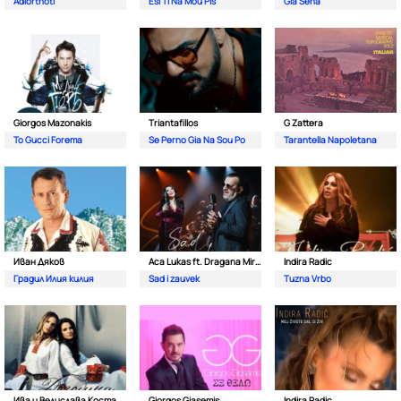
Adiorthoti
Esi Ti Na Mou Pis
Gia Sena
Giorgos Mazonakis
Triantafillos
G Zattera
To Gucci Forema
Se Perno Gia Na Sou Po
Tarantella Napoletana
Иван Дяков
Aca Lukas ft. Dragana Mirkovic
Indira Radic
Градил Илия килия
Sad i zauvek
Tuzna Vrbo
Ива и Велислава Костадинови
Giorgos Giasemis
Indira Radic