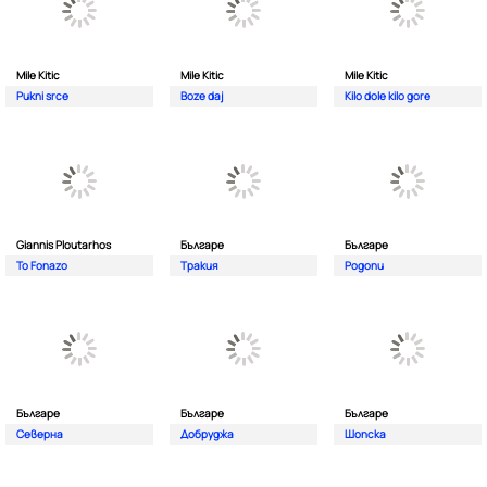
Mile Kitic
Mile Kitic
Mile Kitic
Pukni srce
Boze daj
Kilo dole kilo gore
Giannis Ploutarhos
Българе
Българе
To Fonazo
Тракия
Родопи
Българе
Българе
Българе
Северна
Добруджа
Шопска