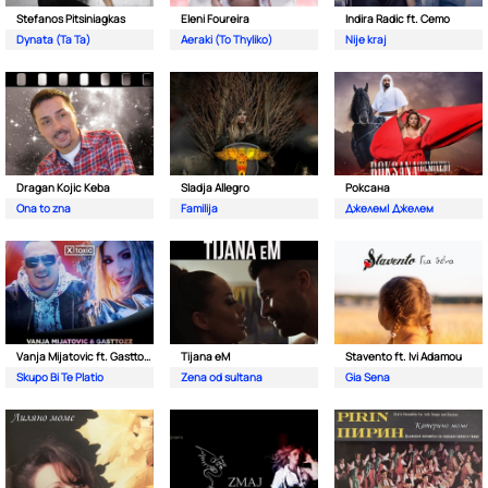
Stefanos Pitsiniagkas
Eleni Foureira
Indira Radic ft. Cemo
Dynata (Ta Ta)
Aeraki (To Thyliko)
Nije kraj
Dragan Kojic Keba
Sladja Allegro
Роксана
Ona to zna
Familija
Джелем| Джелем
Vanja Mijatovic ft. Gasttozz
Tijana eM
Stavento ft. Ivi Adamou
Skupo Bi Te Platio
Zena od sultana
Gia Sena