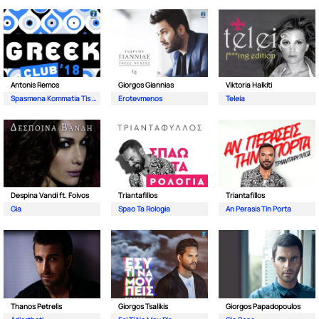
Antonis Remos
Giorgos Giannias
Viktoria Halkiti
Spasmena Kommatia Tis Kardias
Erotevmenos
Teleia
Despina Vandi ft. Foivos
Triantafillos
Triantafillos
Gia
Spao Ta Rologia
An Perasis Tin Porta
Thanos Petrelis
Giorgos Tsalikis
Giorgos Papadopoulos