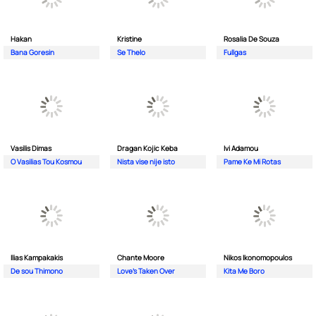
Hakan
Kristine
Rosalia De Souza
Bana Goresin
Se Thelo
Fullgas
Vasilis Dimas
Dragan Kojic Keba
Ivi Adamou
O Vasilias Tou Kosmou
Nista vise nije isto
Pame Ke Mi Rotas
Ilias Kampakakis
Chante Moore
Nikos Ikonomopoulos
De sou Thimono
Love's Taken Over
Kita Me Boro