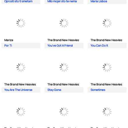
Oprosti sto ti smetam
Milo moje| sto te nema
Maria Lisboa
Mariza
The Brand New Heavies
The Brand New Heavies
Por Ti
You've Got A Friend
You Can Do It
The Brand New Heavies
The Brand New Heavies
The Brand New Heavies
You Are The Universe
Stay Gone
Sometimes