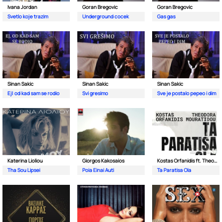
Ivana Jordan
Goran Bregovic
Goran Bregovic
Svetlo koje trazim
Underground cocek
Gas gas
Sinan Sakic
Sinan Sakic
Sinan Sakic
Ej| od kad sam se rodio
Svi gresimo
Sve je postalo pepeo i dim
Katerina Lioliou
Giorgos Kakosaios
Kostas Orfanidis ft. Theodora Mouratidou
Tha Sou Lipsei
Poia Einai Auti
Ta Paratisa Ola