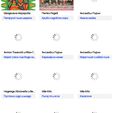
Магдалена Морарова
Петко Радев
Ансамбъл Пирин
Петруно| пиле шарено
Криво садовско хоро
Имала майка
Антон Томанов и Иван Гоцев
Ансамбъл Пирин
Ансамбъл Пирин
Море| сокол пие вода на Вардаро
Карамфило моме
Море пиле| славей пиле
Надежда Хвойнева и Веселина Каналева
Mile Kitic
Mile Kitic
Пустоно лудо и младо
Pucaj mi u srce
Kazanova