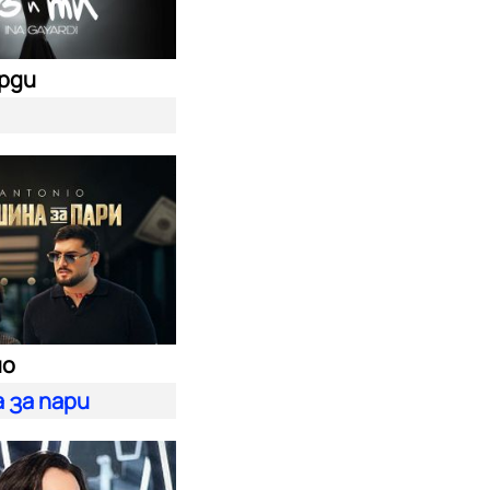
ярди
ио
 за пари