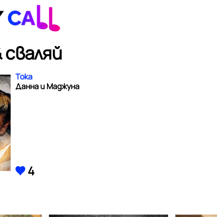
 сваляй
Тока
Данна и Маджуна
4