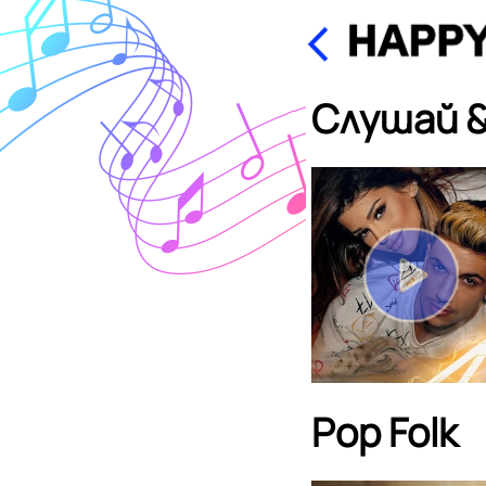
Слушай &
Pop Folk