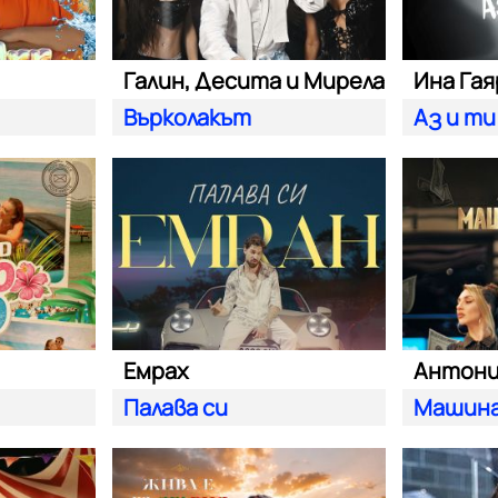
Галин, Десита и Мирела
Ина Га
Върколакът
Аз и ти
Емрах
Антон
Палава си
Машина