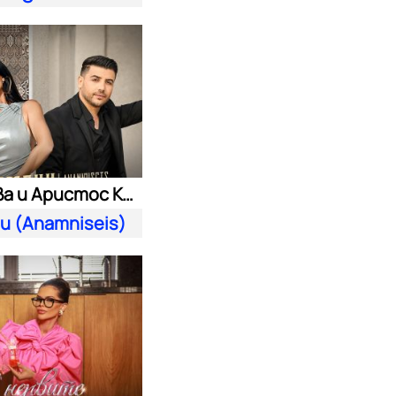
Преслава и Аристос Константину
и (Anamniseis)