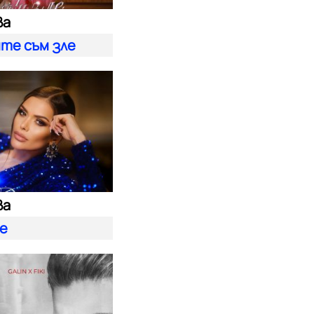
ва
ите съм зле
ва
е