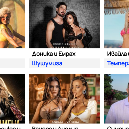
Доника и Емрах
Ивайла 
Шушумига
Темпер
Giorgos Adamopoulos и Камелия
Ванеса и Анелия