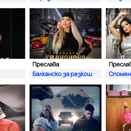
Преслава
Балканско за разкош
Спомен