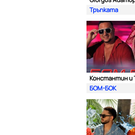
Тръпката
БОМ-БОК