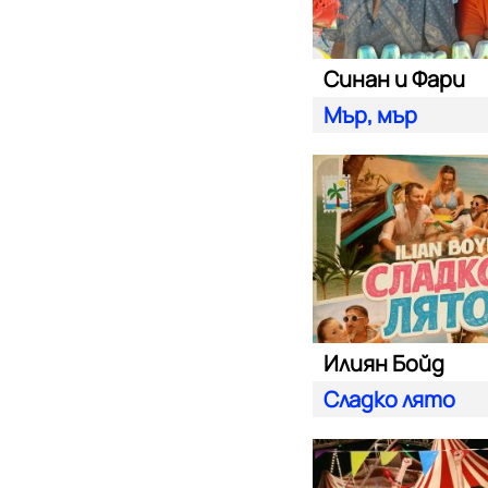
Синан и Фари
Мър, мър
Илиян Бойд
Сладко лято