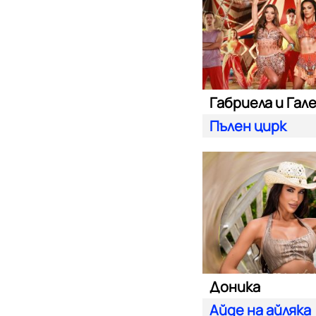
Габриела и Гал
Пълен цирк
Доника
Айде на айляка