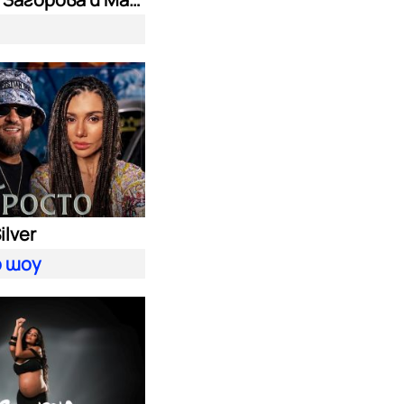
ilver
 шоу