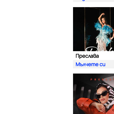
Преслава
Мълчете си