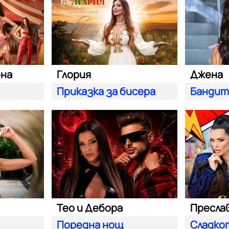
ена
Глория
Джена
Приказка за бисера
Банди
Тео и Дебора
Поредна нощ
Сладко