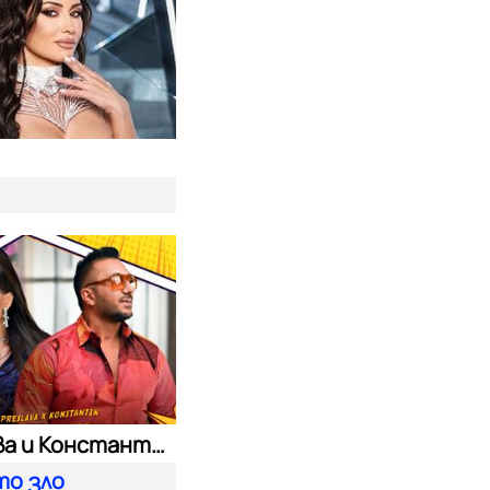
т
Преслава и Константин
то зло