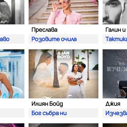
Преслава
Галин и
баво
Розовите очила
Тактик
Илиян Бойд
Джия
Бог събра ни
Изчезв