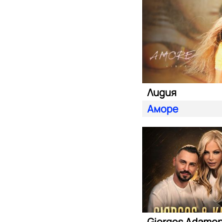
Лидия
Аморе