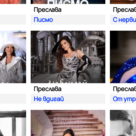
Преслава
Пресла
Писмо
С нерв
Преслава
Пресла
Не вдигай
От утр