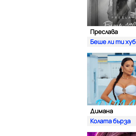
Преслава
Беше ли ти ху
Димана
Колата бърза