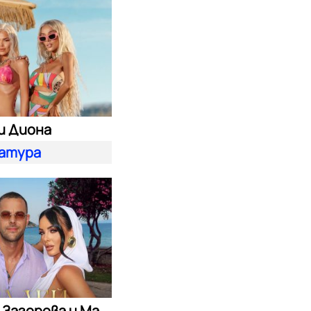
и Диона
атура
Симона Загорова и Мартин Светломиров