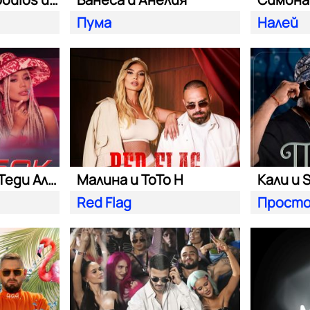
Пума
Налей
Константин и Теди Александровa
Малина и ToTo H
Кали и S
Red Flag
Просто