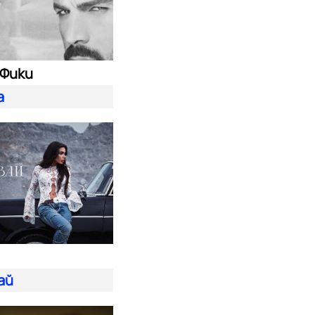
 Фики
а
ай