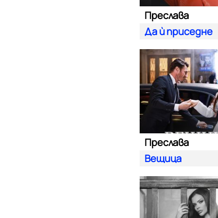
Преслава
Да ѝ приседне
Преслава
Вещица