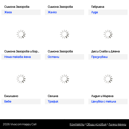
Симона Загорова
Симона Загорова
Габриела
Жега
Жалко
Луда
Симона Загорова и Борис Солтарийски
Симона Загорова
Деси Слава и Джена
Няма такава жена
Остани
Празнуваш
Емилиано
Селина
Лидия и Мирела
Бебе
Трафик
Целувка с текила
2026 Vivacom Happy Call
Контакти
|
Общи условия
|
Лични данни