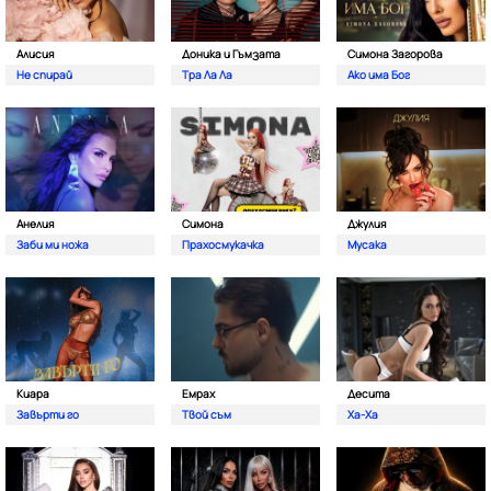
Алисия
Доника и Гъмзата
Симона Загорова
Не спирай
Тра Ла Ла
Ако има Бог
Анелия
Симона
Джулия
Заби ми ножа
Прахосмукачка
Мусака
Киара
Емрах
Десита
Завърти го
Твой съм
Ха-Ха