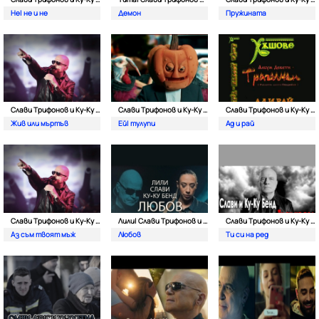
Не| не и не
Демон
Пружината
Слави Трифонов и Ку-Kу Бенд
Слави Трифонов и Ку-Kу Бенд
Слави Трифонов и Ку-Kу Бенд
Жив или мъртъв
Ей| тулупи
Ад и рай
Слави Трифонов и Ку-Kу Бенд
Лили| Слави Tрифонов и Ку-Ку Бенд
Слави Трифонов и Ку-Kу Бенд
Аз съм твоят мъж
Любов
Ти си на ред