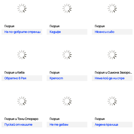
Глория
Глория
Глория
На по-добрите стрелци
Кадифе
Нюанси сиво
Глория и Кеба
Глория
Глория и Симона Загорова
Обратно в Рая
Крепост
Няма кой да ни спре
Глория и Тони Стораро
Глория
Глория
Пускай от нашите
Не те давам
Ледена кралица