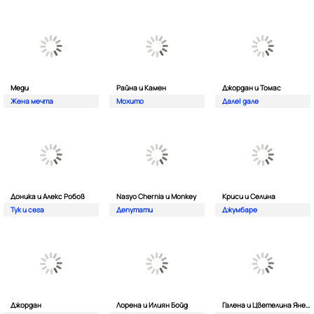
Меди
Райна и Камен
Джордан и Томас
Жена мечта
Мохито
Дале| дале
Доника и Алекс Робов
Nasyo Chernia и Monkey
Криси и Селина
Тук и сега
Депутати
Джумбаре
Джордан
Лорена и Илиян Бойд
Галена и Цветелина Янева