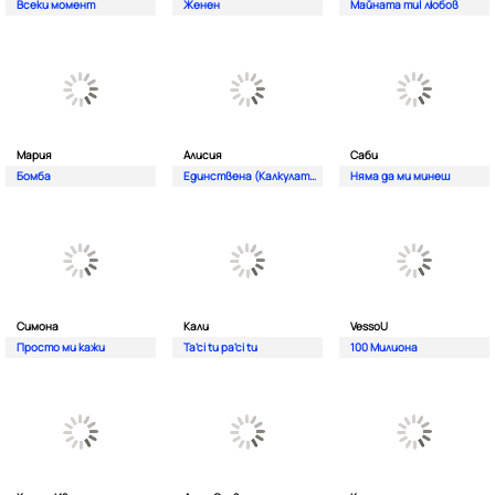
Всеки момент
Женен
Майната ти| любов
Мария
Алисия
Саби
Бомба
Единствена (Калкулатор)
Няма да ми минеш
Симона
Кали
VessoU
Просто ми кажи
Ta’ci tu pa’ci tu
100 Милиона