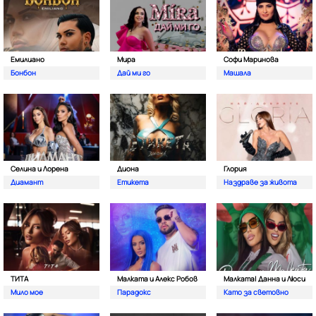
Емилиано
Мира
Софи Маринова
Бонбон
Дай ми го
Машала
Селина и Лорена
Диона
Глория
Диамант
Етикета
Наздраве за живота
ТИТА
Малката и Алекс Робов
Малката| Данна и Люси
Мило мое
Парадокс
Като за световно