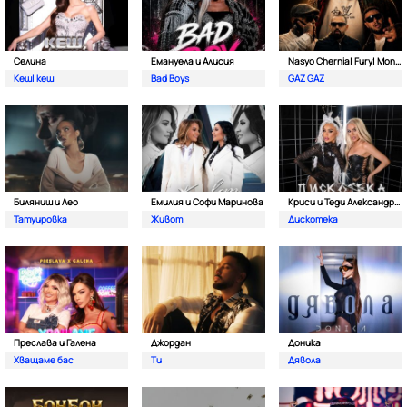
Селина
Емануела и Алисия
Nasyo Chernia| Fury| Monkey & Bobo Armani
Кеш| кеш
Bad Boys
GAZ GAZ
Биляниш и Лео
Емилия и Софи Маринова
Криси и Теди Александрова
Татуировка
Живот
Дискотека
Преслава и Галена
Джордан
Доника
Хващаме бас
Ти
Дявола