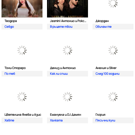
Теодора
Jasmin| Антонио и Роксана
Джордан
Севдо
В ръцете твои
Обичам те
Тони Стораро
Дениз и Антонио
Анелия и Silver
По теб
Как ли спиш
След 100 години
Цветелина Янева и Азис
Емануела и DJ Дамян
Глория
Хавте
Халката
Пясъчни кули