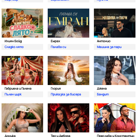
Илиян Бойд
Емрах
Антонио
Сладко лято
Палава си
Машина за пари
Габриела и Галена
Глория
Джена
Пълен цирк
Приказка за бисера
Бандит
Доника
Тео и Дебора
Преслава и Константин