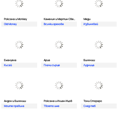
Роксана и Monkey
Камелия и Мартин Светломиров
Меди
Old Money
Всички грехове
Извинявай
Емануела
Ариа
Биляниш
Късай
Плачи сърце
Лудница
Андон и Биляниш
Роксана и Илиан Ицов
Тони Стораро
Моите правила
Твоето име
След теб