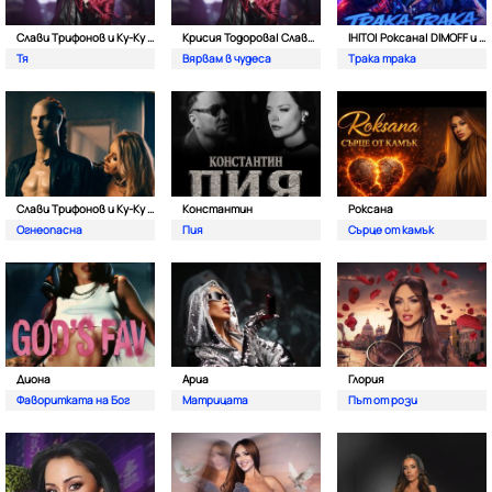
Слави Трифонов и Ку-Kу Бенд
Крисия Тодорова| Слави Трифонов и Ку-ку бенд
IHITO| Роксана| DIMOFF и Pameca
Тя
Вярвам в чудеса
Трака трака
Слави Трифонов и Ку-Ку Бенд
Константин
Роксана
Огнеопасна
Пия
Сърце от камък
Диона
Ариа
Глория
Фаворитката на Бог
Матрицата
Път от рози