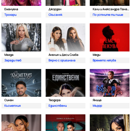
Емануела
Джордан
Кали и Александра Панайотова
Трохари
Скъсаняк
По устните ти пише
Магда
Анелия и Деси Слава
Меди
Заради теб
Вярно с оригинала
Времето лекува
Синан
Теодора
Яница
Късметлия
Единствени
Мъррр