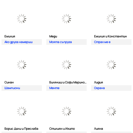
Емилия
Меди
Емилия и Константин
Ако друга намериш
Моята съпруга
Страх ме е
Синан
Биляниш и Софи Маринова
Лидия
Шампиони
Менте
Охрана
Борис Дали и Преслава
Стилиян и Ихито
Лияна