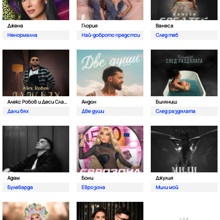
Джена
Глория
Ванеса
Ненормална
Най-доброто предстои
След теб
Алекс Робов и Деси Слава
Андон
Биляниш
Дали бях
Две души
След раздялата
Адам
Бони
Джулия
Булеварда
Еврозона
Мили мой