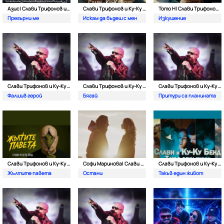
Азис| Слави Трифонов и Ку-Kу Бенд
Слави Трифонов и Ку-Kу Бенд
Тото Н| Слави Трифонов и Ку-Kу Бенд
Прегърни ме
Искам да бъдеш с мен
Изкушение
Слави Трифонов и Ку-Kу Бенд
Слави Трифонов и Ку-Kу Бенд
Слави Трифонов и Ку-Kу Бенд
Фалшив герой
Бягай
Притури са планината
Слави Трифонов и Ку-Kу Бенд
Софи Маринова| Слави Трифонов и Ку-Ку Бенд
Слави Трифонов и Ку-Kу Бенд
Жълтите павета
Остани
Такъв един живот