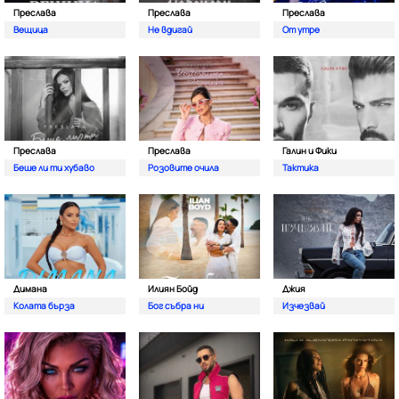
Преслава
Преслава
Преслава
Вещица
Не вдигай
От утре
Преслава
Преслава
Галин и Фики
Беше ли ти хубаво
Розовите очила
Тактика
Димана
Илиян Бойд
Джия
Колата бърза
Бог събра ни
Изчезвай