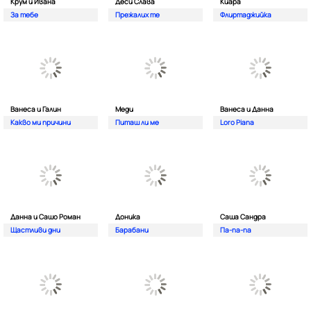
Крум и Ивана
Деси Слава
Киара
За тебе
Прежалих те
Флиртаджийка
Ванеса и Галин
Меди
Ванеса и Данна
Какво ми причини
Питаш ли ме
Loro Piana
Данна и Сашо Роман
Доника
Саша Сандра
Щастливи дни
Барабани
Па-па-па