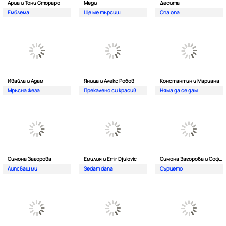
Ариа и Тони Стораро
Меди
Десита
Емблема
Ще ме търсиш
Опа опа
Ивайла и Адам
Яница и Алекс Робов
Константин и Мариана
Мръсна жега
Прекалено си красив
Няма да се дам
Симона Загорова
Емилия и Emir Djulovic
Симона Загорова и Софи Маринова
Липсваш ми
Sedam dana
Сърцето