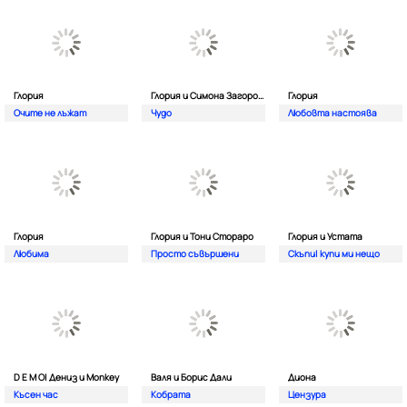
Глория
Глория и Симона Загорова
Глория
Очите не лъжат
Чудо
Любовта настоява
Глория
Глория и Тони Стораро
Глория и Устата
Любима
Просто съвършени
Скъпи| купи ми нещо
D E M O| Дениз и Monkey
Валя и Борис Дали
Диона
Късен час
Кобрата
Цензура