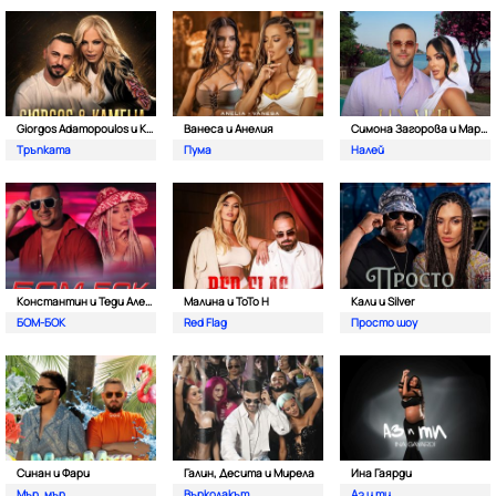
Giorgos Adamopoulos и Камелия
Ванеса и Анелия
Симона Загорова и Мартин Светломиров
Тръпката
Пума
Налей
Константин и Теди Александровa
Малина и ToTo H
Кали и Silver
БОМ-БОК
Red Flag
Просто шоу
Синан и Фари
Галин, Десита и Мирела
Ина Гаярди
Мър, мър
Върколакът
Аз и ти