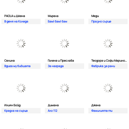
PAOLA и Джена
Мирела
Меди
В деня на Коледа
Бам| бам| бам
Празно сърце
Селина
Галена и Преслава
Теодора и Софи Маринова
Вдига му бившата
За награда
Фабрика за рани
Илиян Бойд
Димана
Джена
Крадла на сърца
Ало 112
Фамилията ти