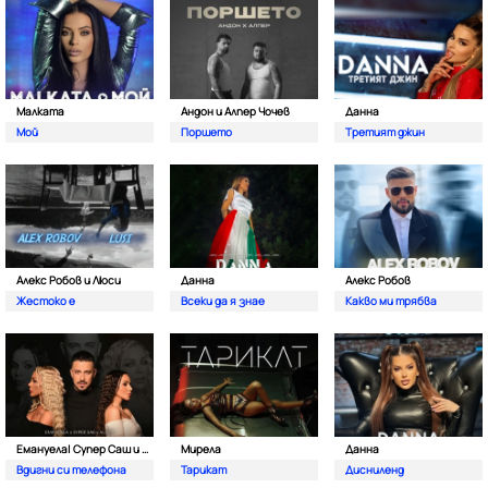
Малката
Андон и Алпер Чочев
Данна
Мой
Поршето
Третият джин
Алекс Робов и Люси
Данна
Алекс Робов
Жестоко е
Всеки да я знае
Какво ми трябва
Емануела| Супер Саш и Алисия
Мирела
Данна
Вдигни си телефона
Тарикат
Дисниленд