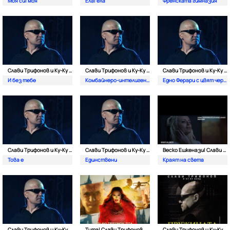
Моя си| моя
Ела| eла
Френската гимназия
Слави Трифонов и Ку-Kу Бенд
Слави Трифонов и Ку-Kу Бенд
Слави Трифонов и Ку-Kу Бенд
И без тебе
Комбайнеро-интелигентска
Едно Ферари с цвят червен
Слави Трифонов и Ку-Kу Бенд
Слави Трифонов и Ку-Kу Бенд
Веско Ешкенази| Слави Трифнов и Ку-Ку Бенд
Това е
Единствени
Краят на света
Слави Трифонов и Ку-Kу Бенд
Тита| Слави Трифонов и Ку-Kу Бенд
Слави Трифонов и Ку-Kу Бенд