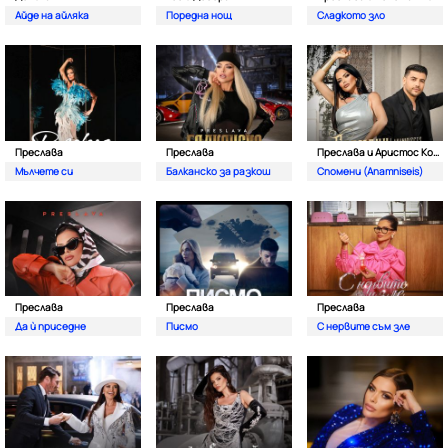
Айде на айляка
Поредна нощ
Сладкото зло
Преслава
Преслава
Преслава и Аристос Константину
Мълчете си
Балканско за разкош
Спомени (Anamniseis)
Преслава
Преслава
Преслава
Да ѝ приседне
Писмо
С нервите съм зле