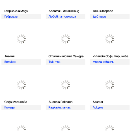
Габриела и Меди
Десита и Илиян Бойд
Тони Стораро
Габриела
Любов за психолог
Дай пари
Анелия
Стилиян и Саша Сандра
V-Band и Софи Маринова
Великан
Тик-так
Маслинови очи
Софи Маринова
Диона и Роксана
Алисия
Коледа
Разкажи за нас
Локуми