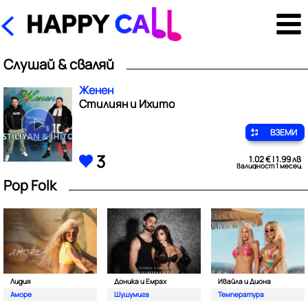
Слушай & сваляй
Женен
Стилиян и Ихито
ВЗЕМИ
3
1.02 € | 1.99 лв
валидност 1 месец
Pop Folk
Лидия
Доника и Емрах
Ивайла и Диона
Аморе
Шушумига
Температура