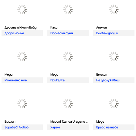
Десита и Илиян Бойд
Кали
Анелия
Добро момче
Последни думи
Влюбен до уши
Меди
Меди
Емилия
Момичето мое
Приказка
Не заслужаваш
Емилия
Мария| Tzanca Uragano и VIP Stefcho Band
Меди
Здравей| Любов
Харем
Браво на тебе