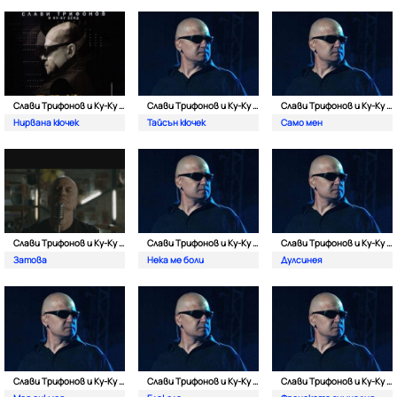
Слави Трифонов и Ку-Kу Бенд
Слави Трифонов и Ку-Kу Бенд
Слави Трифонов и Ку-Kу Бенд
Нирвана кючек
Тайсън кючек
Само мен
Слави Трифонов и Ку-Kу Бенд
Слави Трифонов и Ку-Kу Бенд
Слави Трифонов и Ку-Kу Бенд
Затова
Нека ме боли
Дулсинея
Слави Трифонов и Ку-Kу Бенд
Слави Трифонов и Ку-Kу Бенд
Слави Трифонов и Ку-Kу Бенд