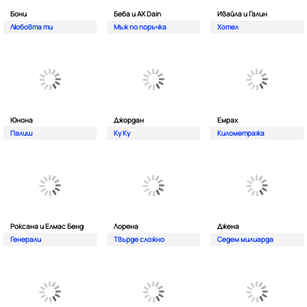
Бони
Беба и AX Dain
Ивайла и Галин
Любовта ти
Мъж по поръчка
Хотел
Юнона
Джордан
Емрах
Палиш
Ку Ку
Километража
Роксана и Елмас Бенд
Лорена
Джена
Генерали
Твърде сложно
Седем милиарда