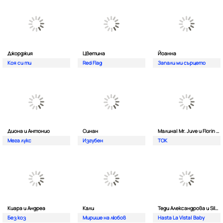
Джорджия
Цветина
Йоанна
Коя си ти
Red Flag
Запали ми сърцето
Диона и Антонио
Синан
Малина| Mr. Juve и Florin Salam
Мега лукс
Изгубен
TOK
Киара и Андреа
Кали
Теди Александрова и Silver
Без коз
Мирише на любов
Hasta La Vista| Baby