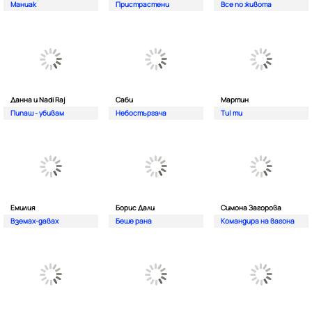
Маниак
Пристрастени
Все по живота
Данна и Nadi Raj
Саби
Мартин
Пипаш - убивам
Небостъргача
Ти| ти
Емилия
Борис Дали
Симона Загорова
Вземах-давах
Беше рана
Командира на вагона