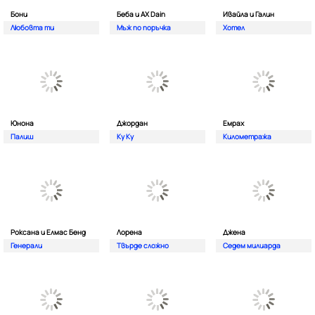
Бони
Беба и AX Dain
Ивайла и Галин
Любовта ти
Мъж по поръчка
Хотел
Юнона
Джордан
Емрах
Палиш
Ку Ку
Километража
Роксана и Елмас Бенд
Лорена
Джена
Генерали
Твърде сложно
Седем милиарда