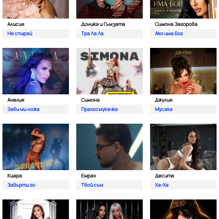
Алисия
Доника и Гъмзата
Симона Загорова
Не спирай
Тра Ла Ла
Ако има Бог
Анелия
Симона
Джулия
Заби ми ножа
Прахосмукачка
Мусака
Киара
Емрах
Десита
Завърти го
Твой съм
Ха-Ха