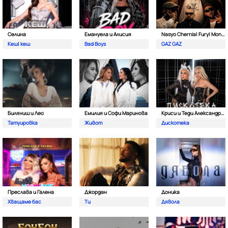
Селина
Емануела и Алисия
Nasyo Chernia| Fury| Monkey & Bobo Armani
Кеш| кеш
Bad Boys
GAZ GAZ
Биляниш и Лео
Емилия и Софи Маринова
Криси и Теди Александрова
Татуировка
Живот
Дискотека
Преслава и Галена
Джордан
Доника
Хващаме бас
Ти
Дявола