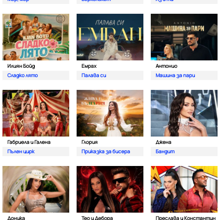
Илиян Бойд
Емрах
Антонио
Сладко лято
Палава си
Машина за пари
Габриела и Галена
Глория
Джена
Пълен цирк
Приказка за бисера
Бандит
Доника
Тео и Дебора
Преслава и Константин