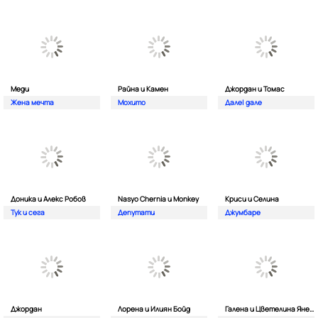
Меди
Райна и Камен
Джордан и Томас
Жена мечта
Мохито
Дале| дале
Доника и Алекс Робов
Nasyo Chernia и Monkey
Криси и Селина
Тук и сега
Депутати
Джумбаре
Джордан
Лорена и Илиян Бойд
Галена и Цветелина Янева