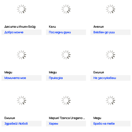
Десита и Илиян Бойд
Кали
Анелия
Добро момче
Последни думи
Влюбен до уши
Меди
Меди
Емилия
Момичето мое
Приказка
Не заслужаваш
Емилия
Мария| Tzanca Uragano и VIP Stefcho Band
Меди
Здравей| Любов
Харем
Браво на тебе