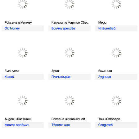
Роксана и Monkey
Камелия и Мартин Светломиров
Меди
Old Money
Всички грехове
Извинявай
Емануела
Ариа
Биляниш
Късай
Плачи сърце
Лудница
Андон и Биляниш
Роксана и Илиан Ицов
Тони Стораро
Моите правила
Твоето име
След теб