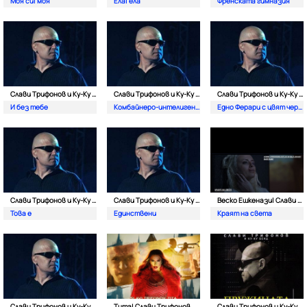
Моя си| моя
Ела| eла
Френската гимназия
Слави Трифонов и Ку-Kу Бенд
Слави Трифонов и Ку-Kу Бенд
Слави Трифонов и Ку-Kу Бенд
И без тебе
Комбайнеро-интелигентска
Едно Ферари с цвят червен
Слави Трифонов и Ку-Kу Бенд
Слави Трифонов и Ку-Kу Бенд
Веско Ешкенази| Слави Трифнов и Ку-Ку Бенд
Това е
Единствени
Краят на света
Слави Трифонов и Ку-Kу Бенд
Тита| Слави Трифонов и Ку-Kу Бенд
Слави Трифонов и Ку-Kу Бенд