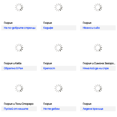
Глория
Глория
Глория
На по-добрите стрелци
Кадифе
Нюанси сиво
Глория и Кеба
Глория
Глория и Симона Загорова
Обратно в Рая
Крепост
Няма кой да ни спре
Глория и Тони Стораро
Глория
Глория
Пускай от нашите
Не те давам
Ледена кралица