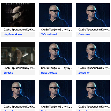
Слави Трифонов и Ку-Kу Бенд
Слави Трифонов и Ку-Kу Бенд
Слави Трифонов и Ку-Kу Бенд
Нирвана кючек
Тайсън кючек
Само мен
Слави Трифонов и Ку-Kу Бенд
Слави Трифонов и Ку-Kу Бенд
Слави Трифонов и Ку-Kу Бенд
Затова
Нека ме боли
Дулсинея
Слави Трифонов и Ку-Kу Бенд
Слави Трифонов и Ку-Kу Бенд
Слави Трифонов и Ку-Kу Бенд