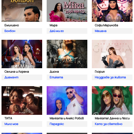
Емилиано
Мира
Софи Маринова
Бонбон
Дай ми го
Машала
Селина и Лорена
Диона
Глория
Диамант
Етикета
Наздраве за живота
ТИТА
Малката и Алекс Робов
Малката| Данна и Люси
Мило мое
Парадокс
Като за световно