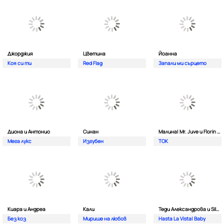
Джорджия
Цветина
Йоанна
Коя си ти
Red Flag
Запали ми сърцето
Диона и Антонио
Синан
Малина| Mr. Juve и Florin Salam
Мега лукс
Изгубен
TOK
Киара и Андреа
Кали
Теди Александрова и Silver
Без коз
Мирише на любов
Hasta La Vista| Baby