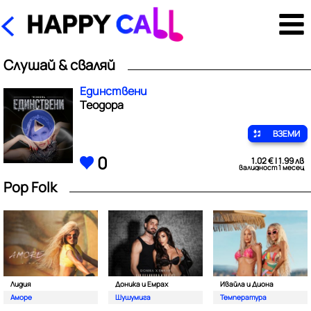
Слушай & сваляй
Единствени
Теодора
ВЗЕМИ
0
1.02 € | 1.99 лв
валидност 1 месец
Pop Folk
Лидия
Доника и Емрах
Ивайла и Диона
Аморе
Шушумига
Температура