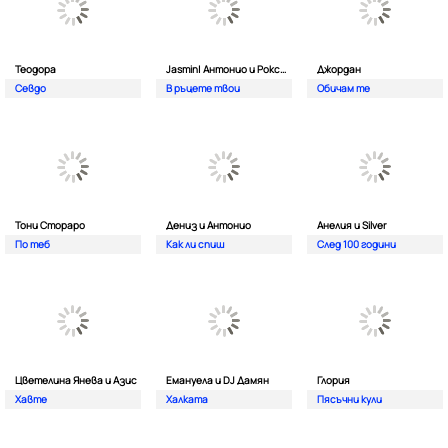
Теодора
Jasmin| Антонио и Роксана
Джордан
Севдо
В ръцете твои
Обичам те
Тони Стораро
Дениз и Антонио
Анелия и Silver
По теб
Как ли спиш
След 100 години
Цветелина Янева и Азис
Емануела и DJ Дамян
Глория
Хавте
Халката
Пясъчни кули