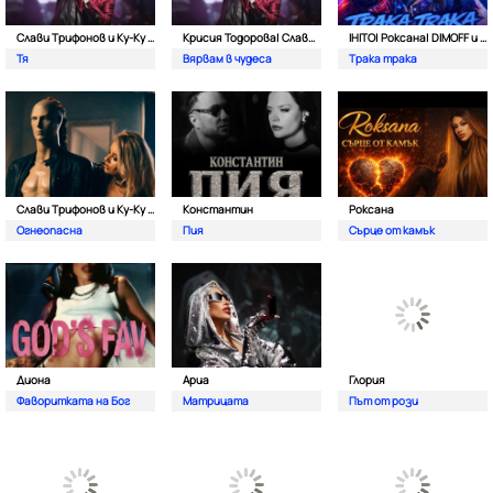
Слави Трифонов и Ку-Kу Бенд
Крисия Тодорова| Слави Трифонов и Ку-ку бенд
IHITO| Роксана| DIMOFF и Pameca
Тя
Вярвам в чудеса
Трака трака
Слави Трифонов и Ку-Ку Бенд
Константин
Роксана
Огнеопасна
Пия
Сърце от камък
Диона
Ариа
Глория
Фаворитката на Бог
Матрицата
Път от рози