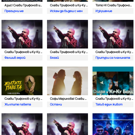
Азис| Слави Трифонов и Ку-Kу Бенд
Слави Трифонов и Ку-Kу Бенд
Тото Н| Слави Трифонов и Ку-Kу Бенд
Прегърни ме
Искам да бъдеш с мен
Изкушение
Слави Трифонов и Ку-Kу Бенд
Слави Трифонов и Ку-Kу Бенд
Слави Трифонов и Ку-Kу Бенд
Фалшив герой
Бягай
Притури са планината
Слави Трифонов и Ку-Kу Бенд
Софи Маринова| Слави Трифонов и Ку-Ку Бенд
Слави Трифонов и Ку-Kу Бенд
Жълтите павета
Остани
Такъв един живот