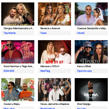
Giorgos Adamopoulos и Камелия
Ванеса и Анелия
Симона Загорова и Мартин Светломиров
Тръпката
Пума
Налей
Константин и Теди Александровa
Малина и ToTo H
Кали и Silver
БОМ-БОК
Red Flag
Просто шоу
Синан и Фари
Галин, Десита и Мирела
Ина Гаярди
Мър, мър
Върколакът
Аз и ти