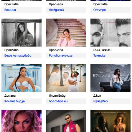
Преслава
Преслава
Преслава
Вещица
Не вдигай
От утре
Преслава
Преслава
Галин и Фики
Беше ли ти хубаво
Розовите очила
Тактика
Димана
Илиян Бойд
Джия
Колата бърза
Бог събра ни
Изчезвай