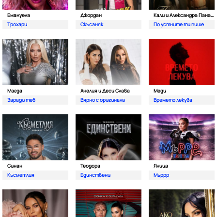
Емануела
Джордан
Кали и Александра Панайотова
Трохари
Скъсаняк
По устните ти пише
Магда
Анелия и Деси Слава
Меди
Заради теб
Вярно с оригинала
Времето лекува
Синан
Теодора
Яница
Късметлия
Единствени
Мъррр