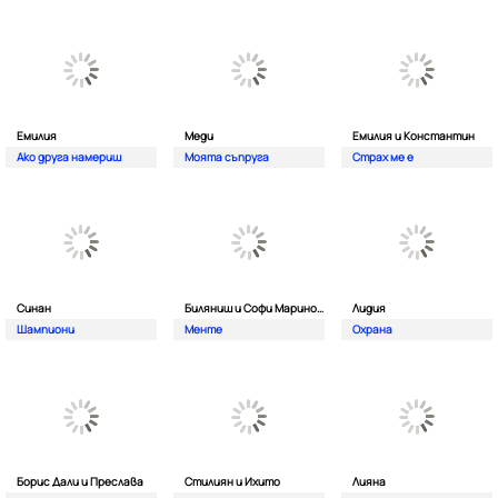
Емилия
Меди
Емилия и Константин
Ако друга намериш
Моята съпруга
Страх ме е
Синан
Биляниш и Софи Маринова
Лидия
Шампиони
Менте
Охрана
Борис Дали и Преслава
Стилиян и Ихито
Лияна