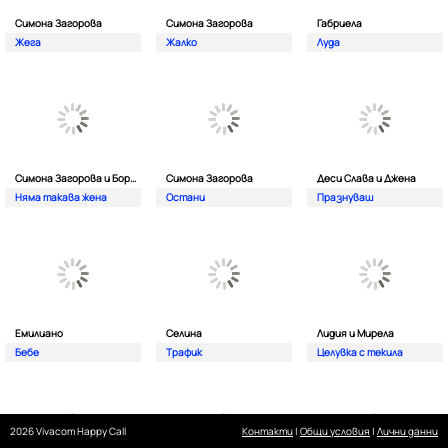
Симона Загорова
Симона Загорова
Габриела
Жега
Жалко
Луда
Симона Загорова и Борис Солтарийски
Симона Загорова
Деси Слава и Джена
Няма такава жена
Остани
Празнуваш
Емилиано
Селина
Лидия и Мирела
Бебе
Трафик
Целувка с текила
2026 Vivacom Happy Call
Контакти
|
Общи условия
|
Лични данни