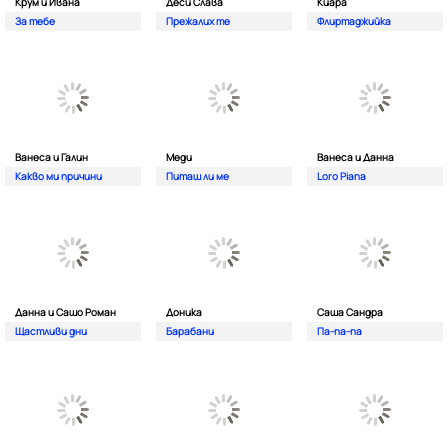
Крум и Ивана
Деси Слава
Киара
За тебе
Прежалих те
Флиртаджийка
Ванеса и Галин
Меди
Ванеса и Данна
Какво ми причини
Питаш ли ме
Loro Piana
Данна и Сашо Роман
Доника
Саша Сандра
Щастливи дни
Барабани
Па-па-па