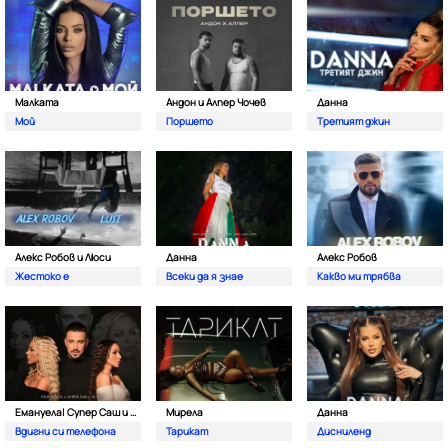
Малката
Андон и Алпер Чочев
Данна
Мой
Поршето
Третият джин
Алекс Робов и Люси
Данна
Алекс Робов
Жестоко е
Всеки да я знае
Какво ми трябва
Емануела| Супер Саш и Алисия
Мирела
Данна
Вдигни си телефона
Тарикат
Дисниленд