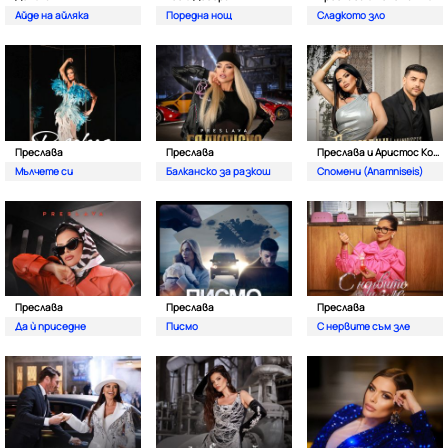
Айде на айляка
Поредна нощ
Сладкото зло
Преслава
Преслава
Преслава и Аристос Константину
Мълчете си
Балканско за разкош
Спомени (Anamniseis)
Преслава
Преслава
Преслава
Да ѝ приседне
Писмо
С нервите съм зле