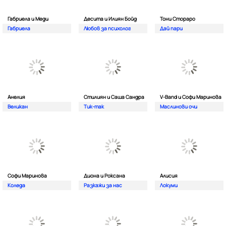
Габриела и Меди
Десита и Илиян Бойд
Тони Стораро
Габриела
Любов за психолог
Дай пари
Анелия
Стилиян и Саша Сандра
V-Band и Софи Маринова
Великан
Тик-так
Маслинови очи
Софи Маринова
Диона и Роксана
Алисия
Коледа
Разкажи за нас
Локуми