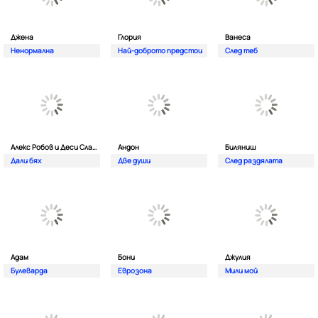
Джена
Глория
Ванеса
Ненормална
Най-доброто предстои
След теб
Алекс Робов и Деси Слава
Андон
Биляниш
Дали бях
Две души
След раздялата
Адам
Бони
Джулия
Булеварда
Еврозона
Мили мой