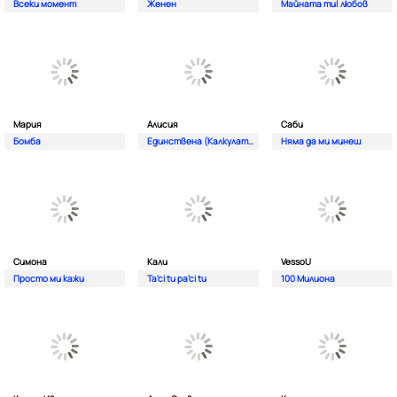
Всеки момент
Женен
Майната ти| любов
Мария
Алисия
Саби
Бомба
Единствена (Калкулатор)
Няма да ми минеш
Симона
Кали
VessoU
Просто ми кажи
Ta’ci tu pa’ci tu
100 Милиона