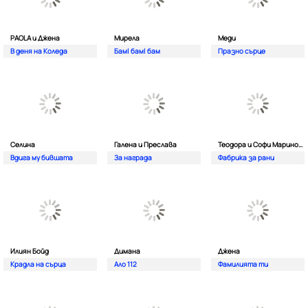
PAOLA и Джена
Мирела
Меди
В деня на Коледа
Бам| бам| бам
Празно сърце
Селина
Галена и Преслава
Теодора и Софи Маринова
Вдига му бившата
За награда
Фабрика за рани
Илиян Бойд
Димана
Джена
Крадла на сърца
Ало 112
Фамилията ти