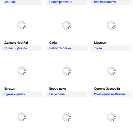
Маниак
Пристрастени
Все по живота
Данна и Nadi Raj
Саби
Мартин
Пипаш - убивам
Небостъргача
Ти| ти
Емилия
Борис Дали
Симона Загорова
Вземах-давах
Беше рана
Командира на вагона