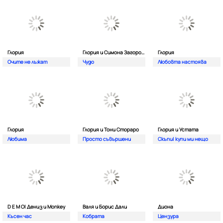
Глория
Глория и Симона Загорова
Глория
Очите не лъжат
Чудо
Любовта настоява
Глория
Глория и Тони Стораро
Глория и Устата
Любима
Просто съвършени
Скъпи| купи ми нещо
D E M O| Дениз и Monkey
Валя и Борис Дали
Диона
Късен час
Кобрата
Цензура