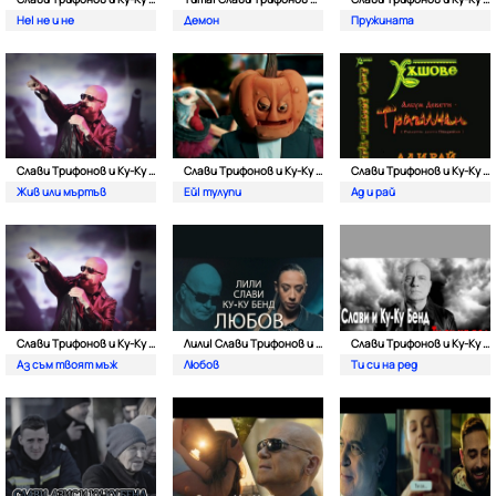
Не| не и не
Демон
Пружината
Слави Трифонов и Ку-Kу Бенд
Слави Трифонов и Ку-Kу Бенд
Слави Трифонов и Ку-Kу Бенд
Жив или мъртъв
Ей| тулупи
Ад и рай
Слави Трифонов и Ку-Kу Бенд
Лили| Слави Tрифонов и Ку-Ку Бенд
Слави Трифонов и Ку-Kу Бенд
Аз съм твоят мъж
Любов
Ти си на ред