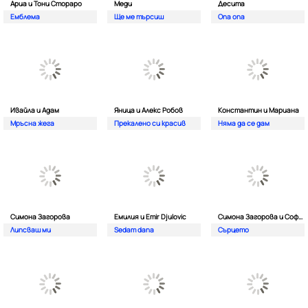
Ариа и Тони Стораро
Меди
Десита
Емблема
Ще ме търсиш
Опа опа
Ивайла и Адам
Яница и Алекс Робов
Константин и Мариана
Мръсна жега
Прекалено си красив
Няма да се дам
Симона Загорова
Емилия и Emir Djulovic
Симона Загорова и Софи Маринова
Липсваш ми
Sedam dana
Сърцето