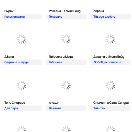
Емрах
Роксана и Елмас Бенд
Лорена
Километража
Генерали
Твърде сложно
Джена
Габриела и Меди
Десита и Илиян Бойд
Седем милиарда
Габриела
Любов за психолог
Тони Стораро
Анелия
Стилиян и Саша Сандра
Дай пари
Великан
Тик-так