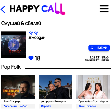
Слушай & сваляй
Ку Ку
Джордан
ВЗЕМИ
18
1.02 € | 1.99 лв
валидност 1 месец
Pop Folk
Тони Стораро
Джордан и Емануела
Преслава и Софи Маринова
Липсваш ми, любов
Играчка
Ако си тръгнеш