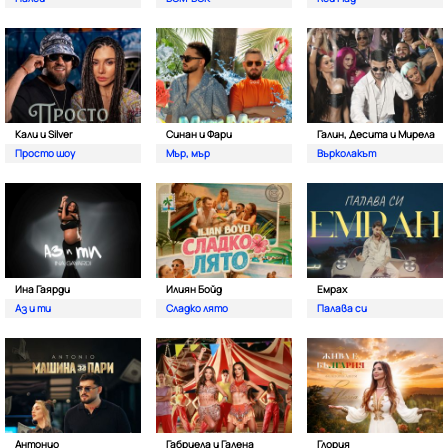
Кали и Silver
Синан и Фари
Галин, Десита и Мирела
Просто шоу
Мър, мър
Върколакът
Ина Гаярди
Илиян Бойд
Емрах
Аз и ти
Сладко лято
Палава си
Антонио
Габриела и Галена
Глория