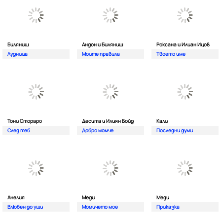
Биляниш
Андон и Биляниш
Роксана и Илиан Ицов
Лудница
Моите правила
Твоето име
Тони Стораро
Десита и Илиян Бойд
Кали
След теб
Добро момче
Последни думи
Анелия
Меди
Меди
Влюбен до уши
Момичето мое
Приказка