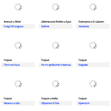
Анелия и Silver
Цветелина Янева и Азис
Емануела и DJ Дамян
След 100 години
Хавте
Халката
Глория
Глория
Глория
Пясъчни кули
На по-добрите стрелци
Кадифе
Глория
Глория и Кеба
Глория
Нюанси сиво
Обратно в Рая
Крепост