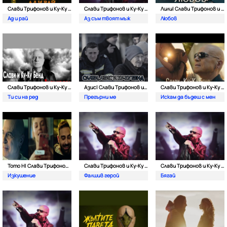
Слави Трифонов и Ку-Kу Бенд
Слави Трифонов и Ку-Kу Бенд
Лили| Слави Tрифонов и Ку-Ку Бенд
Ад и рай
Аз съм твоят мъж
Любов
Слави Трифонов и Ку-Kу Бенд
Азис| Слави Трифонов и Ку-Kу Бенд
Слави Трифонов и Ку-Kу Бенд
Ти си на ред
Прегърни ме
Искам да бъдеш с мен
Тото Н| Слави Трифонов и Ку-Kу Бенд
Слави Трифонов и Ку-Kу Бенд
Слави Трифонов и Ку-Kу Бенд
Изкушение
Фалшив герой
Бягай