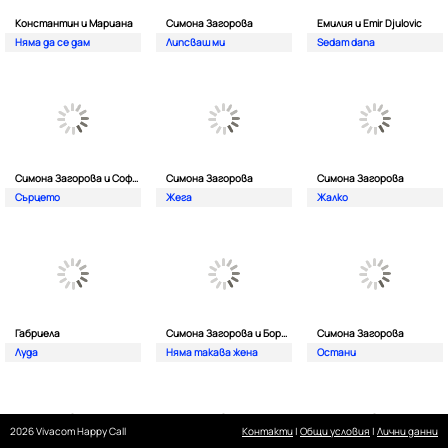
Константин и Мариана
Симона Загорова
Емилия и Emir Djulovic
Няма да се дам
Липсваш ми
Sedam dana
Симона Загорова и Софи Маринова
Симона Загорова
Симона Загорова
Сърцето
Жега
Жалко
Габриела
Симона Загорова и Борис Солтарийски
Симона Загорова
Луда
Няма такава жена
Остани
2026 Vivacom Happy Call
Контакти
|
Общи условия
|
Лични данни