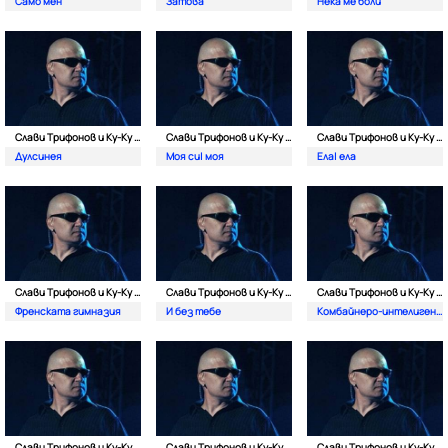
Само мен
Затова
Нека ме боли
Слави Трифонов и Ку-Kу Бенд
Слави Трифонов и Ку-Kу Бенд
Слави Трифонов и Ку-Kу Бенд
Дулсинея
Моя си| моя
Ела| eла
Слави Трифонов и Ку-Kу Бенд
Слави Трифонов и Ку-Kу Бенд
Слави Трифонов и Ку-Kу Бенд
Френската гимназия
И без тебе
Комбайнеро-интелигентска
Слави Трифонов и Ку-Kу Бенд
Слави Трифонов и Ку-Kу Бенд
Слави Трифонов и Ку-Kу Бенд