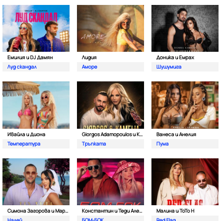
Емилия и DJ Дамян
Лидия
Доника и Емрах
Луд скандал
Аморе
Шушумига
Ивайла и Диона
Giorgos Adamopoulos и Камелия
Ванеса и Анелия
Температура
Тръпката
Пума
Симона Загорова и Мартин Светломиров
Константин и Теди Александровa
Малина и ToTo H
Налей
БОМ-БОК
Red Flag