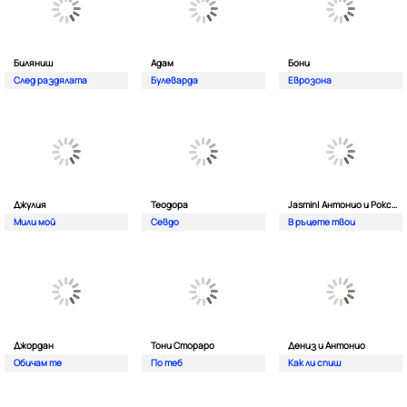
Биляниш
Адам
Бони
След раздялата
Булеварда
Еврозона
Джулия
Теодора
Jasmin| Антонио и Роксана
Мили мой
Севдо
В ръцете твои
Джордан
Тони Стораро
Дениз и Антонио
Обичам те
По теб
Как ли спиш