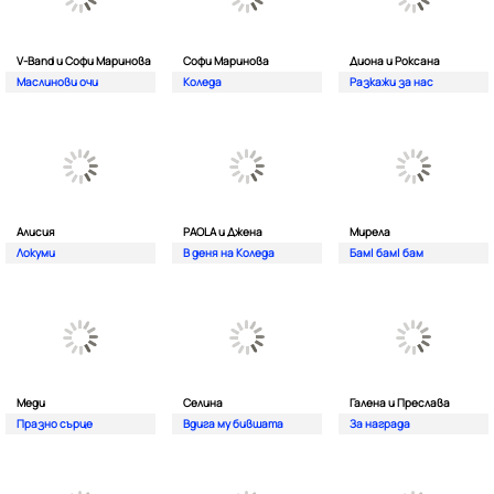
V-Band и Софи Маринова
Софи Маринова
Диона и Роксана
Маслинови очи
Коледа
Разкажи за нас
Алисия
PAOLA и Джена
Мирела
Локуми
В деня на Коледа
Бам| бам| бам
Меди
Селина
Галена и Преслава
Празно сърце
Вдига му бившата
За награда