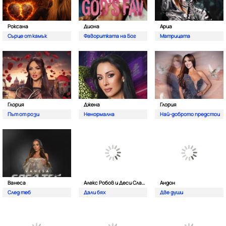
Роксана
Диона
Ариа
Сърце от камък
Фаворитката на Бог
Матрицата
Глория
Джена
Глория
Път от рози
Ненормална
Най-доброто предстои
Ванеса
Алекс Робов и Деси Слава
Андон
След теб
Дали бях
Две души