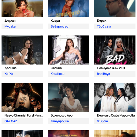
Джулия
Киара
Емрах
Мусака
Завърти го
Твой съм
Десита
Селина
Емануела и Алисия
Ха-Ха
Кеш| кеш
Bad Boys
Nasyo Chernia| Fury| Monkey & Bobo Armani
Биляниш и Лео
Емилия и Софи Маринова
GAZ GAZ
Татуировка
Живот