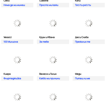
Саби
Симона
Кали
Няма да ми минеш
Просто ми кажи
Ta’ci tu pa’ci tu
VessoU
Крум и Ивана
Деси Слава
100 Милиона
За тебе
Прежалих те
Киара
Ванеса и Галин
Меди
Флиртаджийка
Какво ми причини
Питаш ли ме