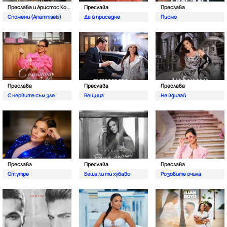
Преслава и Аристос Константину
Преслава
Преслава
Спомени (Anamniseis)
Да ѝ приседне
Писмо
Преслава
Преслава
Преслава
С нервите съм зле
Вещица
Не вдигай
Преслава
Преслава
Преслава
От утре
Беше ли ти хубаво
Розовите очила