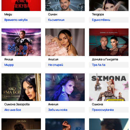
Меди
Синан
Теодора
Времето лекува
Късметлия
Единствени
Яница
Алисия
Доника и Гъмзата
Мъррр
Не спирай
Тра Ла Ла
Симона Загорова
Анелия
Симона
Ако има Бог
Заби ми ножа
Прахосмукачка