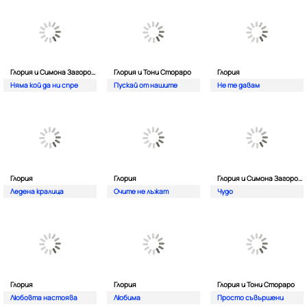
Глория и Симона Загорова
Глория и Тони Стораро
Глория
Няма кой да ни спре
Пускай от нашите
Не те давам
Глория
Глория
Глория и Симона Загорова
Ледена кралица
Очите не лъжат
Чудо
Глория
Глория
Глория и Тони Стораро
Любовта настоява
Любима
Просто съвършени