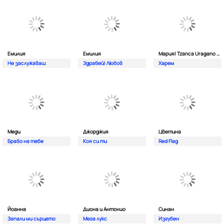
Емилия
Емилия
Мария| Tzanca Uragano и VIP Stefcho Band
Не заслужаваш
Здравей| Любов
Харем
Меди
Джорджия
Цветина
Браво на тебе
Коя си ти
Red Flag
Йоанна
Диона и Антонио
Синан
Запали ми сърцето
Мега лукс
Изгубен