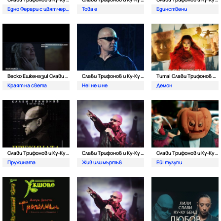
Едно Ферари с цвят червен
Това е
Единствени
Веско Ешкенази| Слави Трифнов и Ку-Ку Бенд
Слави Трифонов и Ку-Kу Бенд
Тита| Слави Трифонов и Ку-Kу Бенд
Краят на света
Не| не и не
Демон
Слави Трифонов и Ку-Kу Бенд
Слави Трифонов и Ку-Kу Бенд
Слави Трифонов и Ку-Kу Бенд
Пружината
Жив или мъртъв
Ей| тулупи