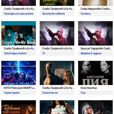
Слави Трифонов и Ку-Kу Бенд
Слави Трифонов и Ку-Kу Бенд
Софи Маринова| Слави Трифонов и Ку-Ку Бенд
Притури са планината
Жълтите павета
Остани
Слави Трифонов и Ку-Kу Бенд
Слави Трифонов и Ку-Kу Бенд
Крисия Тодорова| Слави Трифонов и Ку-ку бенд
Такъв един живот
Тя
Вярвам в чудеса
IHITO| Роксана| DIMOFF и Pameca
Слави Трифонов и Ку-Ку Бенд
Константин
Трака трака
Огнеопасна
Пия