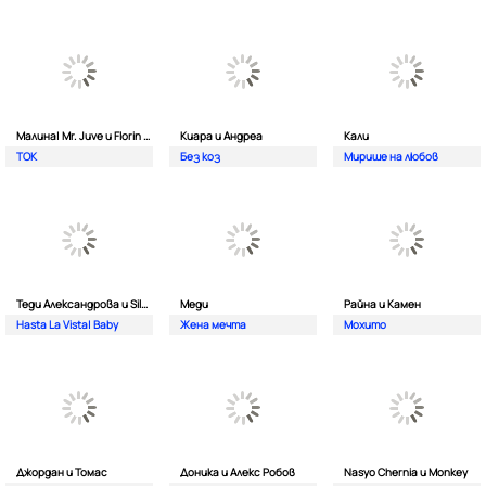
Малина| Mr. Juve и Florin Salam
Киара и Андреа
Кали
TOK
Без коз
Мирише на любов
Теди Александрова и Silver
Меди
Райна и Камен
Hasta La Vista| Baby
Жена мечта
Мохито
Джордан и Томас
Доника и Алекс Робов
Nasyo Chernia и Monkey