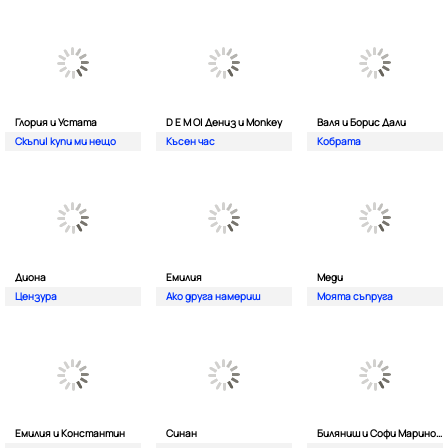
Глория и Устата
D E M O| Дениз и Monkey
Валя и Борис Дали
Скъпи| купи ми нещо
Късен час
Кобрата
Диона
Емилия
Меди
Цензура
Ако друга намериш
Моята съпруга
Емилия и Константин
Синан
Биляниш и Софи Маринова