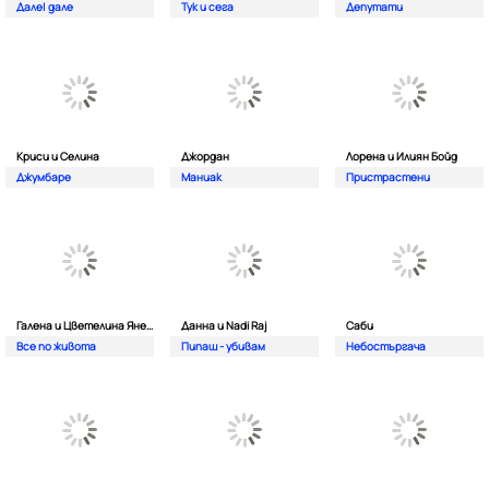
Дале| дале
Тук и сега
Депутати
Криси и Селина
Джордан
Лорена и Илиян Бойд
Джумбаре
Маниак
Пристрастени
Галена и Цветелина Янева
Данна и Nadi Raj
Саби
Все по живота
Пипаш - убивам
Небостъргача