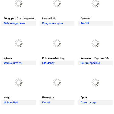
Теодора и Софи Маринова
Илиян Бойд
Димана
Фабрика за рани
Крадла на сърца
Ало 112
Джена
Роксана и Monkey
Камелия и Мартин Светломиров
Фамилията ти
Old Money
Всички грехове
Меди
Емануела
Ариа
Извинявай
Късай
Плачи сърце