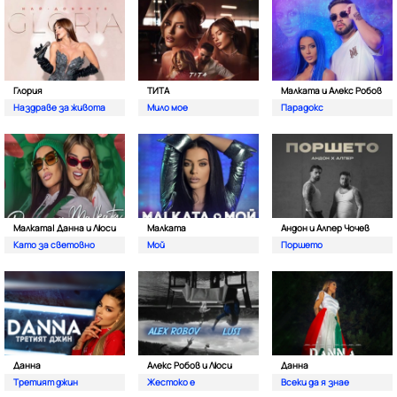
Глория
ТИТА
Малката и Алекс Робов
Наздраве за живота
Мило мое
Парадокс
Малката| Данна и Люси
Малката
Андон и Алпер Чочев
Като за световно
Мой
Поршето
Данна
Алекс Робов и Люси
Данна
Третият джин
Жестоко е
Всеки да я знае