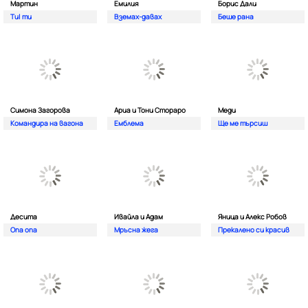
Мартин
Емилия
Борис Дали
Ти| ти
Вземах-давах
Беше рана
Симона Загорова
Ариа и Тони Стораро
Меди
Командира на вагона
Емблема
Ще ме търсиш
Десита
Ивайла и Адам
Яница и Алекс Робов
Опа опа
Мръсна жега
Прекалено си красив