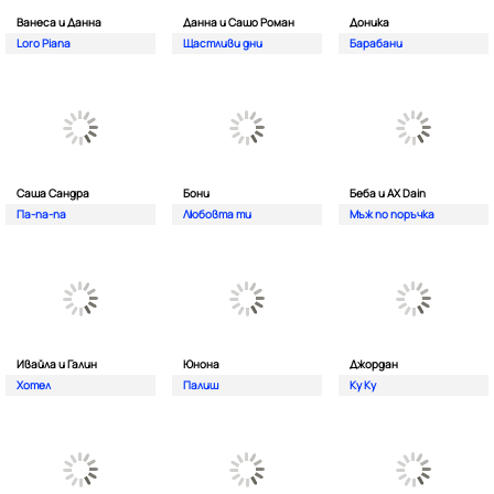
Ванеса и Данна
Данна и Сашо Роман
Доника
Loro Piana
Щастливи дни
Барабани
Саша Сандра
Бони
Беба и AX Dain
Па-па-па
Любовта ти
Мъж по поръчка
Ивайла и Галин
Юнона
Джордан
Хотел
Палиш
Ку Ку