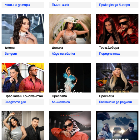
Машина за пари
Пълен цирк
Приказка за бисера
Джена
Доника
Тео и Дебора
Бандит
Айде на айляка
Поредна нощ
Преслава и Константин
Преслава
Преслава
Сладкото зло
Мълчете си
Балканско за разкош