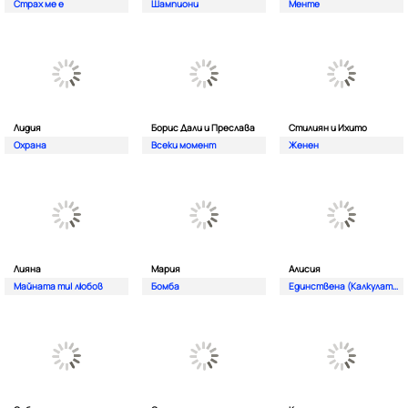
Страх ме е
Шампиони
Менте
Лидия
Борис Дали и Преслава
Стилиян и Ихито
Охрана
Всеки момент
Женен
Лияна
Мария
Алисия
Майната ти| любов
Бомба
Единствена (Калкулатор)