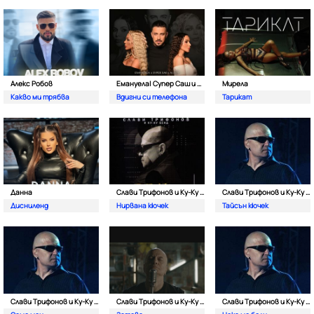
Алекс Робов
Емануела| Супер Саш и Алисия
Мирела
Какво ми трябва
Вдигни си телефона
Тарикат
Данна
Слави Трифонов и Ку-Kу Бенд
Слави Трифонов и Ку-Kу Бенд
Дисниленд
Нирвана кючек
Тайсън кючек
Слави Трифонов и Ку-Kу Бенд
Слави Трифонов и Ку-Kу Бенд
Слави Трифонов и Ку-Kу Бенд