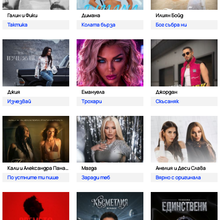
Галин и Фики
Димана
Илиян Бойд
Тактика
Колата бърза
Бог събра ни
Джия
Емануела
Джордан
Изчезвай
Трохари
Скъсаняк
Кали и Александра Панайотова
Магда
Анелия и Деси Слава
По устните ти пише
Заради теб
Вярно с оригинала