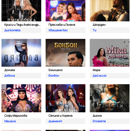
Криси и Теди Александрова
Преслава и Галена
Джордан
Дискотека
Хващаме бас
Ти
Доника
Емилиано
Мира
Дявола
Бонбон
Дай ми го
Софи Маринова
Селина и Лорена
Диона
Машала
Диамант
Етикета