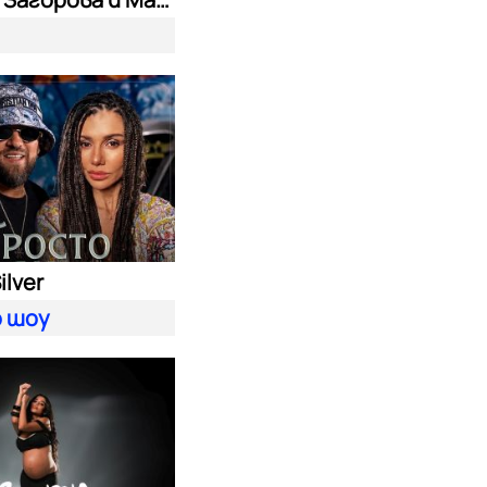
ilver
 шоу