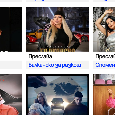
Преслава
Балканско за разкош
Спомен