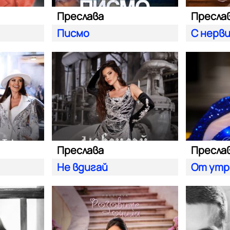
Преслава
Пресла
Писмо
С нерв
Преслава
Пресла
Не вдигай
От утр