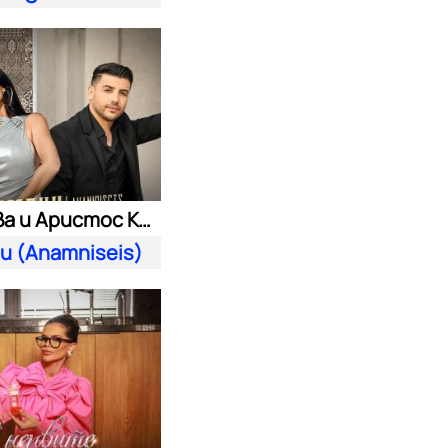
Преслава и Аристос Константину
и (Anamniseis)