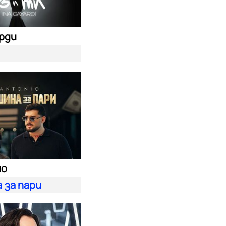
ярди
ио
 за пари