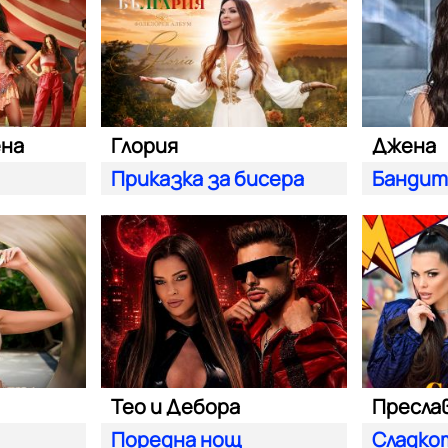
ена
Глория
Джена
Приказка за бисера
Банди
Тео и Дебора
Поредна нощ
Сладко