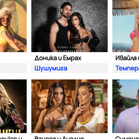
Доника и Емрах
Ивайла 
Шушумига
Темпер
Giorgos Adamopoulos и Камелия
Ванеса и Анелия