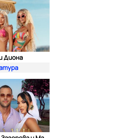
и Диона
атура
Симона Загорова и Мартин Светломиров