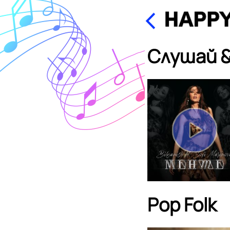
Слушай &
Pop Folk