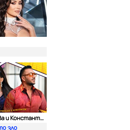
т
Преслава и Константин
то зло