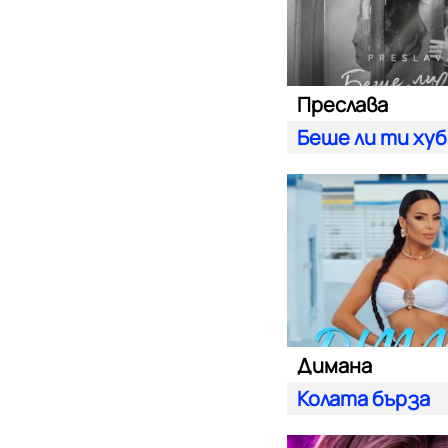
Преслава
Беше ли ти ху
Димана
Колата бърза