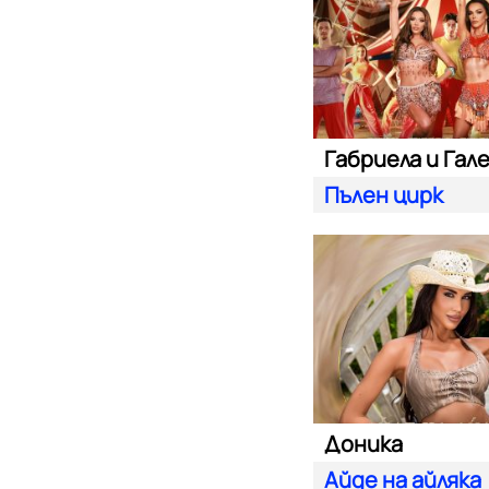
Габриела и Гал
Пълен цирк
Доника
Айде на айляка