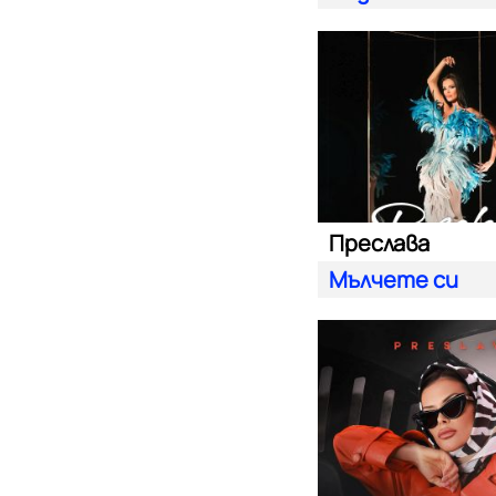
Преслава
Мълчете си