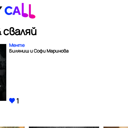
 сваляй
Менте
Биляниш и Софи Маринова
1