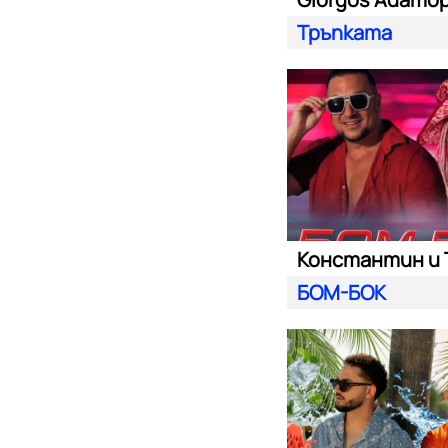
Тръпката
БОМ-БОК