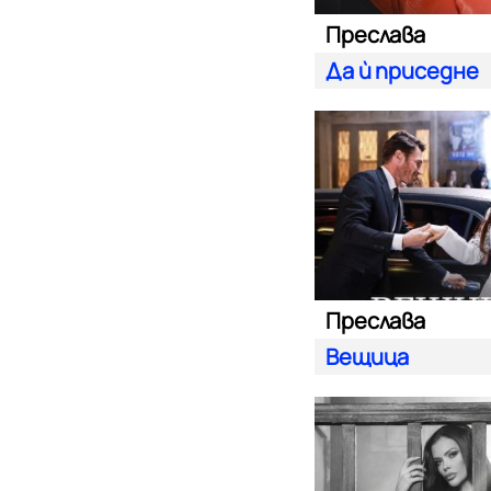
Преслава
Да ѝ приседне
Преслава
Вещица