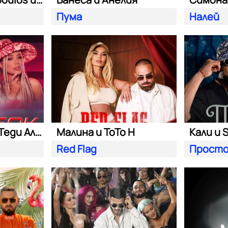
Пума
Налей
Константин и Теди Александровa
Малина и ToTo H
Кали и S
Red Flag
Просто