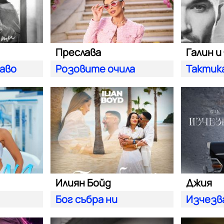
Преслава
Галин и
баво
Розовите очила
Тактик
Илиян Бойд
Джия
Бог събра ни
Изчезв