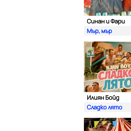
Синан и Фари
Мър, мър
Илиян Бойд
Сладко лято