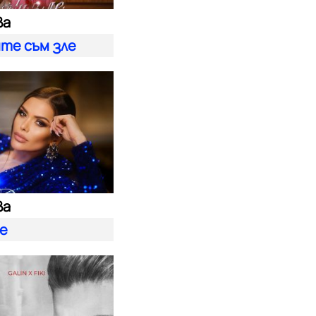
ва
ите съм зле
ва
е