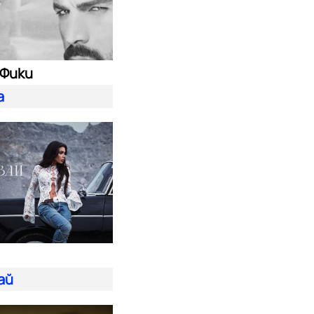
 Фики
а
ай