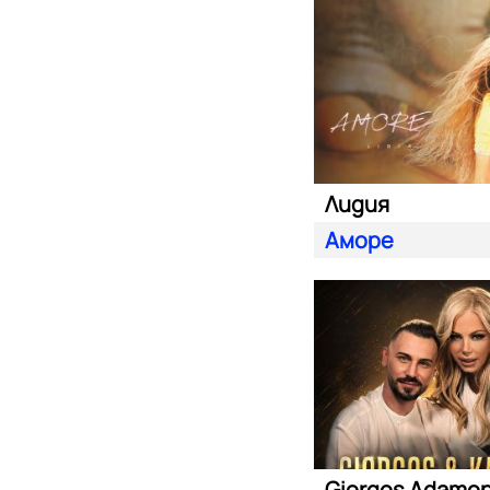
Лидия
Аморе