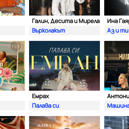
Галин, Десита и Мирела
Ина Га
Върколакът
Аз и ти
Емрах
Антон
Палава си
Машина