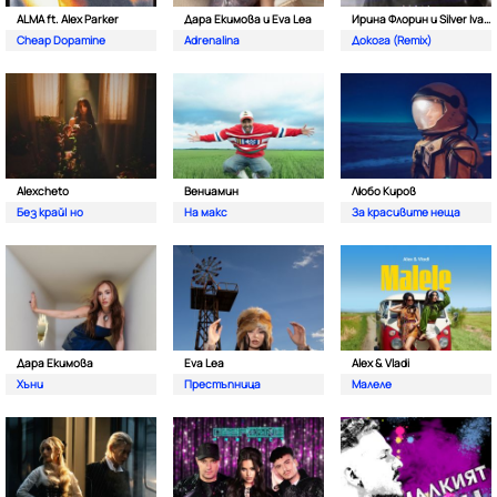
ALMA ft. Alex Parker
Дара Екимова и Eva Lea
Ирина Флорин и Silver Ivanov
Cheap Dopamine
Adrenalina
Докога (Remix)
Alexcheto
Вениамин
Любо Киров
Без край| но
На макс
За красивите неща
Дара Екимова
Eva Lea
Alex & Vladi
Хъни
Престъпница
Малеле