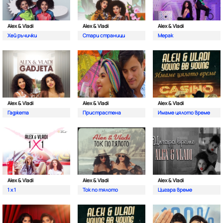
Alex & Vladi
Alex & Vladi
Alex & Vladi
Хей ръчички
Стари страници
Мерак
Alex & Vladi
Alex & Vladi
Alex & Vladi
Гаджета
Пристрастена
Имаме цялото време
Alex & Vladi
Alex & Vladi
Alex & Vladi
1 x 1
Ток по тялото
Цигара време