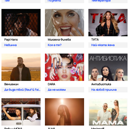
Там
Познати
Температура
Papi Hans
Михаела Филева
ТИТА
Невинна
Коя е тя?
Най-яката жена
Вениамин
DARA
Антибиотика
Да бъда твой (Rauf & Faik)
Да не можем
На любов прилича
Роби и MONA
ALMA
Marianoff