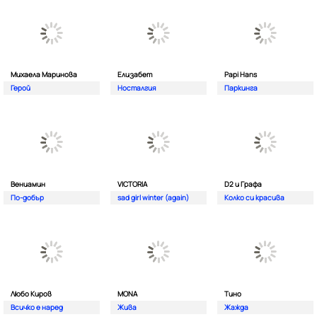
Михаела Маринова
Елизабет
Papi Hans
Герой
Носталгия
Паркинга
Вениамин
VICTORIA
D2 и Графа
По-добър
sad girl winter (again)
Колко си красива
Любо Киров
MONA
Тино
Всичко е наред
Жива
Жажда