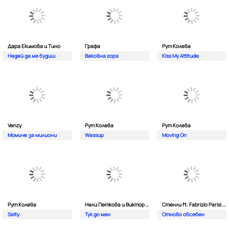
Дара Екимова и Тино
Графа
Рут Колева
Недей да ме будиш
Вековна гора
Kiss My Attitude
Venzy
Рут Колева
Рут Колева
Момиче за милиони
Wassup
Moving On
Рут Колева
Нели Петкова и Виктор Калев
Стенли ft. Fabrizio Parisi & The Editor
Salty
Тук до мен
Отново обсебен