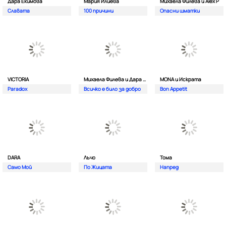
Дара Екимова
Мария Илиева
Михаела Филева и Alex P
Славата
100 причини
Опасни шматки
VICTORIA
Михаела Филева и Дара Екимова
MONA и Искрата
Paradox
Всичко е било за добро
Bon Appetit
DARA
Лъчо
Тома
Само Мой
По Жицата
Напред