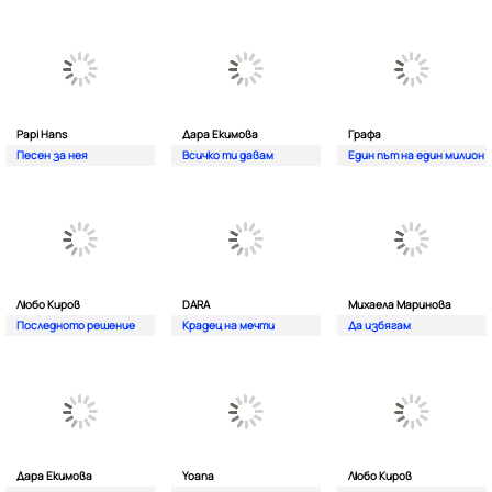
Papi Hans
Дара Екимова
Графа
Песен за нея
Всичко ти давам
Един път на един милион
Любо Киров
DARA
Михаела Маринова
Последното решение
Крадец на мечти
Да избягам
Дара Екимова
Yoana
Любо Киров