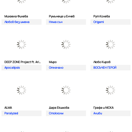
Михаела Филева
Румънеца и Енчев
Рут Колева
Любов без имена
Няма сън
Origami
DEEP ZONE Project ft. Aristos Constantinou
Миро
Любо Киров
Apocalipsis
Отначало
ВОСЪЧЕН ГЕРОЙ
ALMA
Дара Екимова
Графа и NICKA
Paralyzed
Стокхолм
Алиби