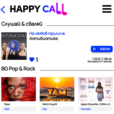
Слушай & сваляй
На любов прилича
Антибиотика
ВЗЕМИ
1
1.02 € | 1.99 лв
валидност 1 месец
BG Pop & Rock
Прея
Любо Киров
Дара Екимова, DARA и Eva Lea
LAVA
Там
Сетива