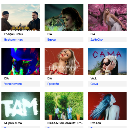
Графа и Роби
DIA
DIA
Всеки от нас
Egeya
Девойко
DIA
DIA
VALL
Veno Neveno
Грехове
Сама
Миро и ALMA
NICKA & Вениамин ft. Ernesto Valenzuela
Eva Lea