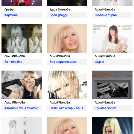
Графа
Дара Екимова
Лили Иванова
Картина
Броя звезди
Счупено сърце
Лили Иванова
Лили Иванова
Лили Иванова
За тебе бях
Без радио не мога
Щурче
Лили Иванова
Лили Иванова
Лили Иванова
Камино (Chill Out Remix)
Не всичко е пари| приятелю
Едната любов