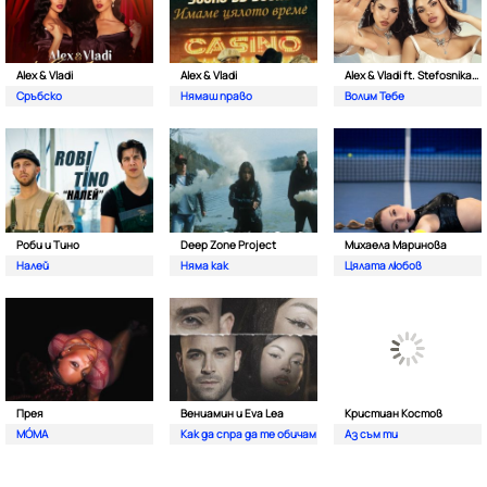
Alex & Vladi
Alex & Vladi
Alex & Vladi ft. Stefosnikat Ot Nos
Сръбско
Нямаш право
Волим Тебе
Роби и Тино
Deep Zone Project
Михаела Маринова
Налей
Няма как
Цялата любов
Прея
Вениамин и Eva Lea
Кристиан Костов
MÓMA
Как да спра да те обичам
Аз съм ти