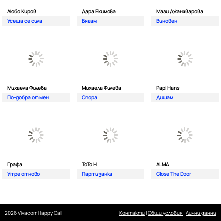
Любо Киров
Дара Екимова
Маги Джанаварова
Усеща се сила
Бягам
Виновен
Михаела Филева
Михаела Филева
Papi Hans
По-добра от мен
Опора
Дишам
Графа
ТоТо Н
ALMA
Утре отново
Партизанка
Close The Door
2026 Vivacom Happy Call
Контакти
|
Общи условия
|
Лични данни