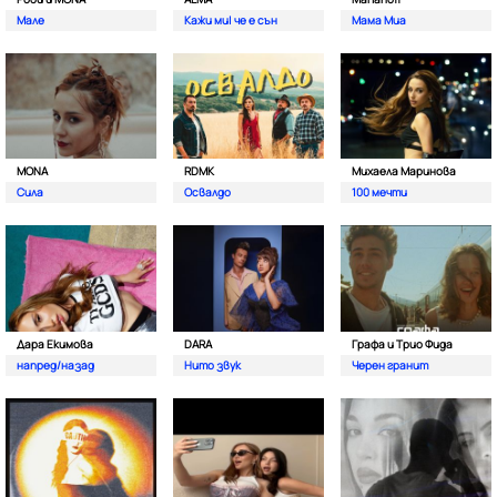
Мале
Кажи ми| че е сън
Мама Миа
MONA
RDMK
Михаела Маринова
Сила
Освалдо
100 мечти
Дара Екимова
DARA
Графа и Трио Фида
напред/назад
Нито звук
Черен гранит