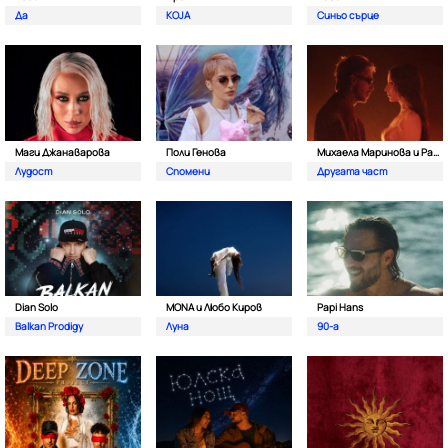
Да
KOJA
Синьо сърце
Маги Джанаварова
Поли Генова
Михаела Маринова и Pavell
Лудост
Спомени
Другата част
Dian Solo
MONA и Любо Киров
Papi Hans
Balkan Prodigy
Луна
90-а