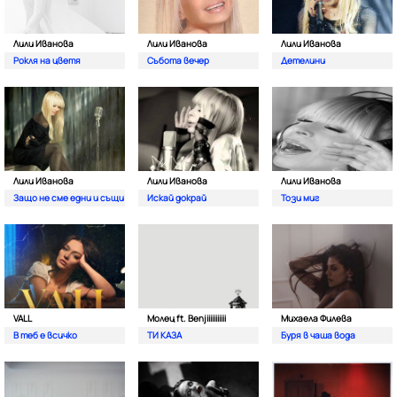
Лили Иванова
Лили Иванова
Лили Иванова
Рокля на цветя
Събота вечер
Детелини
Лили Иванова
Лили Иванова
Лили Иванова
Защо не сме едни и същи
Искай докрай
Този миг
VALL
Молец ft. Benjiiiiiiiiiii
Михаела Филева
В теб е всичко
ТИ КАЗА
Буря в чаша вода