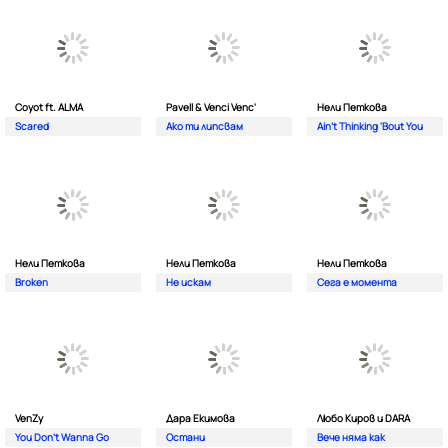
Coyot ft. ALMA
Pavell & Venci Venc'
Нели Петкова
Scared
Ако ти липсвам
Ain't Thinking 'Bout You
Нели Петкова
Нели Петкова
Нели Петкова
Broken
Не искам
Сега е момента
VenZy
Дара Екимова
Любо Киров и DARA
You Don't Wanna Go
Остани
Вече няма как