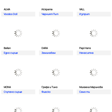
ALMA
Искрата
VALL
Voodoo Doll
Черният Път
Изтрит
Ballan
DARA
Papi Hans
Едно сърце
Заминавам
Ненаситна
MONA
Графа и Тино
Михаела Маринова
Счупено сърце
Фиаско
Само ти