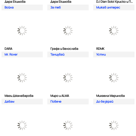
Дара Екимова
Дара Екимова
DJ Dian Solo| Криско и Панайот Панайотов
Война
За теб
Мижав интерес
DARA
Графа и Белослава
RDMK
Mr. Rover
Танцувай
Устни
Маги Джанаварова
Миро и ALMA
Михаела Маринова
Давам
Повече
До безкрай