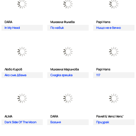
DARA
Михаела Филева
Papi Hans
In My Head
По навик
Нищо не е вечно
Любо Киров
Михаела Маринова
Papi Hans
Ако сме Двама
Сладка грешка
117
ALMA
DARA
Pavell & Venci Venc'
Dark Side Of The Moon
Богиня
Призрак