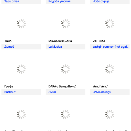
Тази стая
Розова утопия
Ново сърце
Тино
Михаела Филева
VICTORIA
Дишай
La Musica
sad girl summer (not again)
Графа
DARA и Венци Венц'
Venci Venc'
Burnout
Змия
Слънчогледи