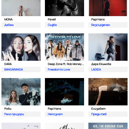
MONA
Pavell
Papi Hans
Давам
Съдба
Безсърдечен
DARA
Deep Zone ft. Rob Money (C-Block)
Дара Екимова
BANGARANGA
Freedom to Love
LADIDA
Роби
Papi Hans
Елизабет
Рано призори
Непознат
Преди теб