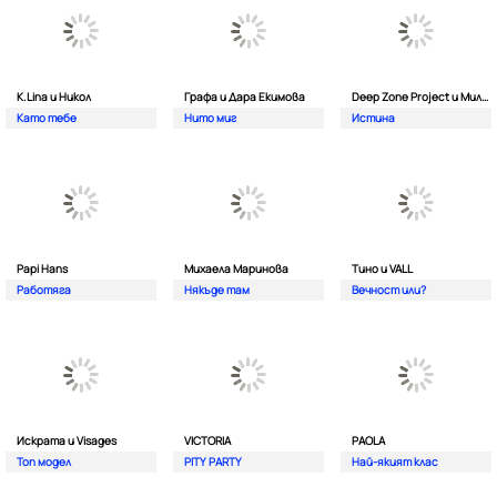
K.Lina и Никол
Графа и Дара Екимова
Deep Zone Project и Милена
Като тебе
Нито миг
Истина
Papi Hans
Михаела Маринова
Тино и VALL
Работяга
Някъде там
Вечност или?
Искрата и Visages
VICTORIA
PAOLA
Топ модел
PITY PARTY
Най-якият клас