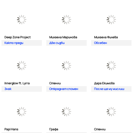
Deep Zone Project
Михаела Маринова
Михаела Филева
Както преди
Две съдби
Обсебен
Innerglow ft. Lyrra
Стенли
Дара Екимова
Знак
Откраднат спомен
После ще му мислиш
Papi Hans
Графа
Стенли