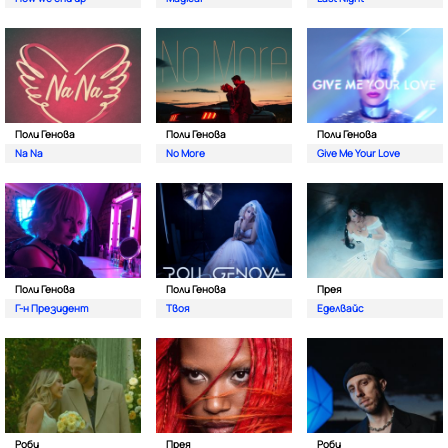
Поли Генова
Поли Генова
Поли Генова
Na Na
No More
Give Me Your Love
Поли Генова
Поли Генова
Прея
Г-н Президент
Твоя
Еделвайс
Роби
Прея
Роби