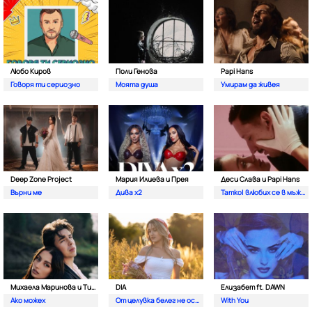
Любо Киров
Поли Генова
Papi Hans
Говоря ти сериозно
Моята душа
Умирам да живея
Deep Zone Project
Мария Илиева и Прея
Деси Слава и Papi Hans
Върни ме
Дива х2
Татко| влюбих се в мъжкар
Михаела Маринова и Тино
DIA
Елизабет ft. DAWN
Ако можех
От целувка белег не остава
With You