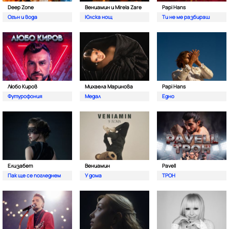
Deep Zone
Вениамин и Mirela Zare
Papi Hans
Oгън и вода
Юлска нощ
Ти не ме разбираш
Любо Киров
Михаела Маринова
Papi Hans
Футурофония
Медал
Едно
Елизабет
Вениамин
Pavell
Пак ще се погледнем
У дома
ТРОН