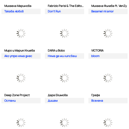
Михаела Маринова
Fabrizio Parisi & The Editor ft. ALMA
Михаела Филева ft. VenZy
Такава любов
Don't Run
Besame| mi amor
Миро и Мария Илиева
DARA и Bobo
VICTORIA
Ако утре няма днес
Няма да ми липсваш
bloom
Deep Zone Project
Дара Екимова
Графа
Остани
Дишам
Вселена