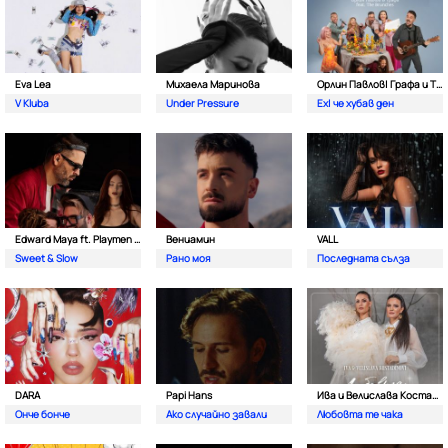
Eva Lea
Михаела Маринова
Орлин Павлов| Графа и The Brunches
V Kluba
Under Pressure
Ех| че хубав ден
Edward Maya ft. Playmen & Alma
Вениамин
VALL
Sweet & Slow
Рано моя
Последната сълза
DARA
Papi Hans
Ива и Велислава Костадинови
Онче бонче
Ако случайно завали
Любовта те чака