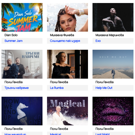
Dian Solo
Михаела Филева
Михаела Маринова
Summer Jam
Слънцето пак изгря
Ехо
Поли Генова
Поли Генова
Поли Генова
Тръгни навреме
La Rumba
Help Me Out
Поли Генова
Поли Генова
Поли Генова
How we end up
Magical
Last Night