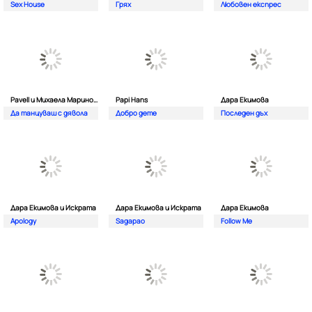
Sex House
Грях
Любовен експрес
Pavell и Михаела Маринова
Papi Hans
Дара Екимова
Да танцуваш с дявола
Добро дете
Последен дъх
Дара Екимова и Искрата
Дара Екимова и Искрата
Дара Екимова
Apology
Sagapao
Follow Me