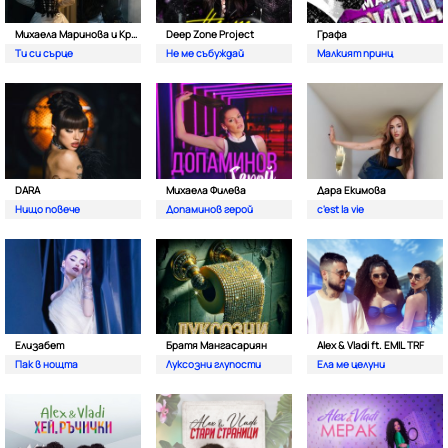
Михаела Маринова и Кристиан Костов
Deep Zone Project
Графа
Ти си сърце
Не ме събуждай
Малкият принц
DARA
Михаела Филева
Дара Екимова
Нищо повече
Допаминов герой
c'est la vie
Елизабет
Братя Мангасариян
Alex & Vladi ft. EMIL TRF
Пак в нощта
Луксозни глупости
Ела ме целуни