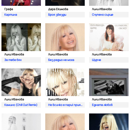
Графа
Дара Екимова
Лили Иванова
Картина
Броя звезди
Счупено сърце
Лили Иванова
Лили Иванова
Лили Иванова
За тебе бях
Без радио не мога
Щурче
Лили Иванова
Лили Иванова
Лили Иванова
Камино (Chill Out Remix)
Не всичко е пари| приятелю
Едната любов