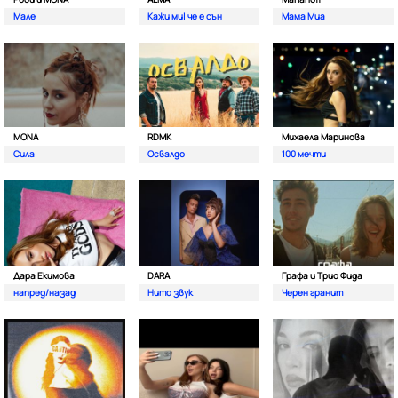
Мале
Кажи ми| че е сън
Мама Миа
MONA
RDMK
Михаела Маринова
Сила
Освалдо
100 мечти
Дара Екимова
DARA
Графа и Трио Фида
напред/назад
Нито звук
Черен гранит