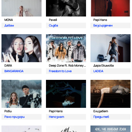
MONA
Pavell
Papi Hans
Давам
Съдба
Безсърдечен
DARA
Deep Zone ft. Rob Money (C-Block)
Дара Екимова
BANGARANGA
Freedom to Love
LADIDA
Роби
Papi Hans
Елизабет
Рано призори
Непознат
Преди теб