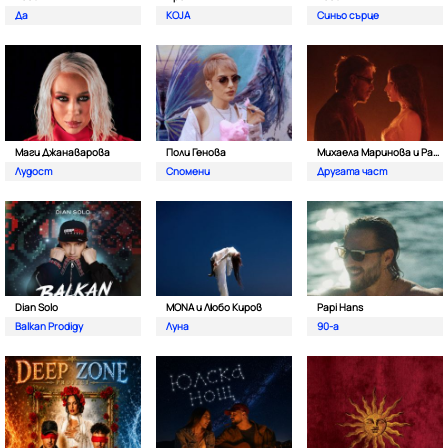
Да
KOJA
Синьо сърце
Маги Джанаварова
Поли Генова
Михаела Маринова и Pavell
Лудост
Спомени
Другата част
Dian Solo
MONA и Любо Киров
Papi Hans
Balkan Prodigy
Луна
90-а