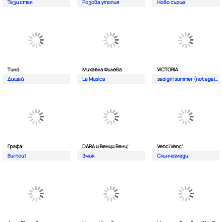
Тази стая
Розова утопия
Ново сърце
Тино
Михаела Филева
VICTORIA
Дишай
La Musica
sad girl summer (not again)
Графа
DARA и Венци Венц'
Venci Venc'
Burnout
Змия
Слънчогледи