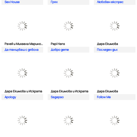
Sex House
Грях
Любовен експрес
Pavell и Михаела Маринова
Papi Hans
Дара Екимова
Да танцуваш с дявола
Добро дете
Последен дъх
Дара Екимова и Искрата
Дара Екимова и Искрата
Дара Екимова
Apology
Sagapao
Follow Me