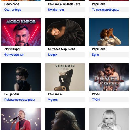
Deep Zone
Вениамин и Mirela Zare
Papi Hans
Oгън и вода
Юлска нощ
Ти не ме разбираш
Любо Киров
Михаела Маринова
Papi Hans
Футурофония
Медал
Едно
Елизабет
Вениамин
Pavell
Пак ще се погледнем
У дома
ТРОН