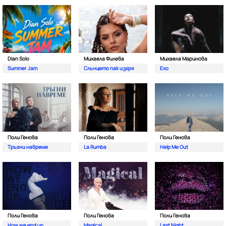
Dian Solo
Михаела Филева
Михаела Маринова
Summer Jam
Слънцето пак изгря
Ехо
Поли Генова
Поли Генова
Поли Генова
Тръгни навреме
La Rumba
Help Me Out
Поли Генова
Поли Генова
Поли Генова
How we end up
Magical
Last Night