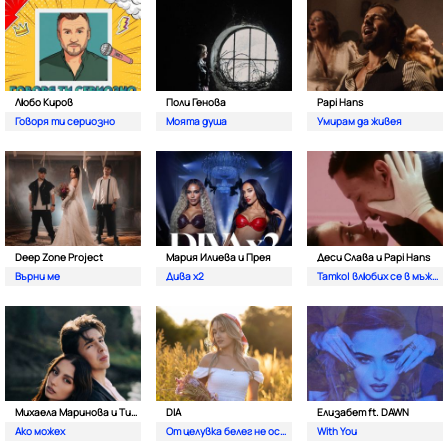
Любо Киров
Поли Генова
Papi Hans
Говоря ти сериозно
Моята душа
Умирам да живея
Deep Zone Project
Мария Илиева и Прея
Деси Слава и Papi Hans
Върни ме
Дива х2
Татко| влюбих се в мъжкар
Михаела Маринова и Тино
DIA
Елизабет ft. DAWN
Ако можех
От целувка белег не остава
With You