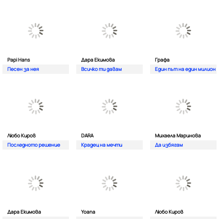
Papi Hans
Дара Екимова
Графа
Песен за нея
Всичко ти давам
Един път на един милион
Любо Киров
DARA
Михаела Маринова
Последното решение
Крадец на мечти
Да избягам
Дара Екимова
Yoana
Любо Киров