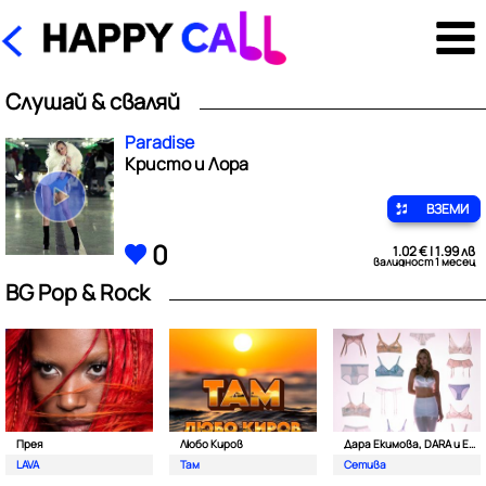
Слушай & сваляй
Paradise
Кристо и Лора
ВЗЕМИ
0
1.02 € | 1.99 лв
валидност 1 месец
BG Pop & Rock
Прея
Любо Киров
Дара Екимова, DARA и Eva Lea
LAVA
Там
Сетива