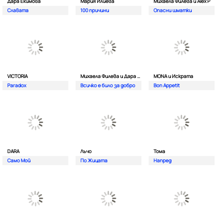
Дара Екимова
Мария Илиева
Михаела Филева и Alex P
Славата
100 причини
Опасни шматки
VICTORIA
Михаела Филева и Дара Екимова
MONA и Искрата
Paradox
Всичко е било за добро
Bon Appetit
DARA
Лъчо
Тома
Само Мой
По Жицата
Напред