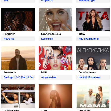
Там
Познати
Температура
Papi Hans
Михаела Филева
ТИТА
Невинна
Коя е тя?
Най-яката жена
Вениамин
DARA
Антибиотика
Да бъда твой (Rauf & Faik)
Да не можем
На любов прилича
Роби и MONA
ALMA
Marianoff