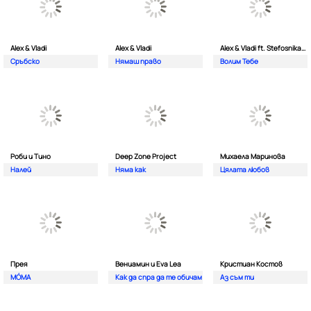
Alex & Vladi
Alex & Vladi
Alex & Vladi ft. Stefosnikat Ot Nos
Сръбско
Нямаш право
Волим Тебе
Роби и Тино
Deep Zone Project
Михаела Маринова
Налей
Няма как
Цялата любов
Прея
Вениамин и Eva Lea
Кристиан Костов
MÓMA
Как да спра да те обичам
Аз съм ти