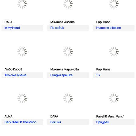
DARA
Михаела Филева
Papi Hans
In My Head
По навик
Нищо не е вечно
Любо Киров
Михаела Маринова
Papi Hans
Ако сме Двама
Сладка грешка
117
ALMA
DARA
Pavell & Venci Venc'
Dark Side Of The Moon
Богиня
Призрак