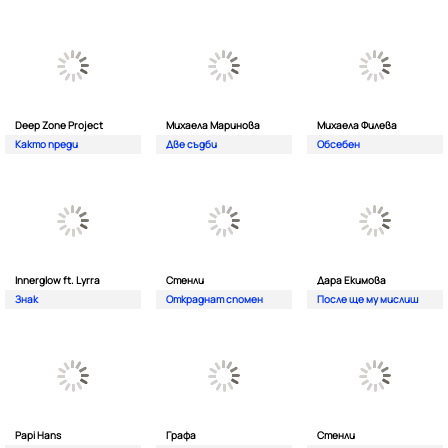
Deep Zone Project
Михаела Маринова
Михаела Филева
Както преди
Две съдби
Обсебен
Innerglow ft. Lyrra
Стенли
Дара Екимова
Знак
Откраднат спомен
После ще му мислиш
Papi Hans
Графа
Стенли