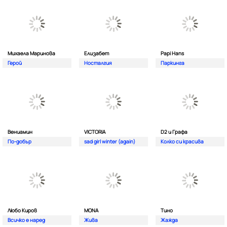
Михаела Маринова
Елизабет
Papi Hans
Герой
Носталгия
Паркинга
Вениамин
VICTORIA
D2 и Графа
По-добър
sad girl winter (again)
Колко си красива
Любо Киров
MONA
Тино
Всичко е наред
Жива
Жажда