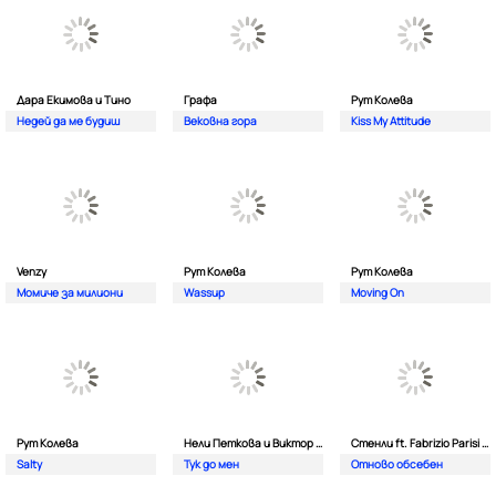
Дара Екимова и Тино
Графа
Рут Колева
Недей да ме будиш
Вековна гора
Kiss My Attitude
Venzy
Рут Колева
Рут Колева
Момиче за милиони
Wassup
Moving On
Рут Колева
Нели Петкова и Виктор Калев
Стенли ft. Fabrizio Parisi & The Editor
Salty
Тук до мен
Отново обсебен