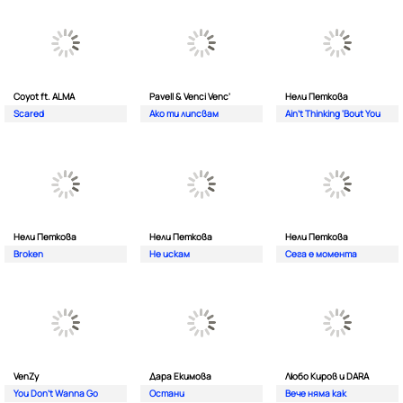
Coyot ft. ALMA
Pavell & Venci Venc'
Нели Петкова
Scared
Ако ти липсвам
Ain't Thinking 'Bout You
Нели Петкова
Нели Петкова
Нели Петкова
Broken
Не искам
Сега е момента
VenZy
Дара Екимова
Любо Киров и DARA
You Don't Wanna Go
Остани
Вече няма как