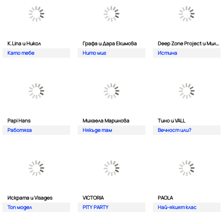
K.Lina и Никол
Графа и Дара Екимова
Deep Zone Project и Милена
Като тебе
Нито миг
Истина
Papi Hans
Михаела Маринова
Тино и VALL
Работяга
Някъде там
Вечност или?
Искрата и Visages
VICTORIA
PAOLA
Топ модел
PITY PARTY
Най-якият клас