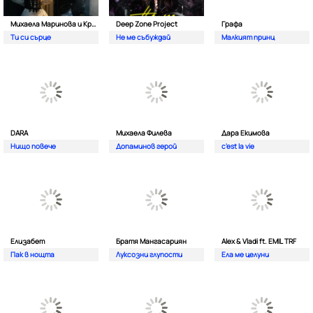
Михаела Маринова и Кристиан Костов
Deep Zone Project
Графа
Ти си сърце
Не ме събуждай
Малкият принц
DARA
Михаела Филева
Дара Екимова
Нищо повече
Допаминов герой
c'est la vie
Елизабет
Братя Мангасариян
Alex & Vladi ft. EMIL TRF
Пак в нощта
Луксозни глупости
Ела ме целуни