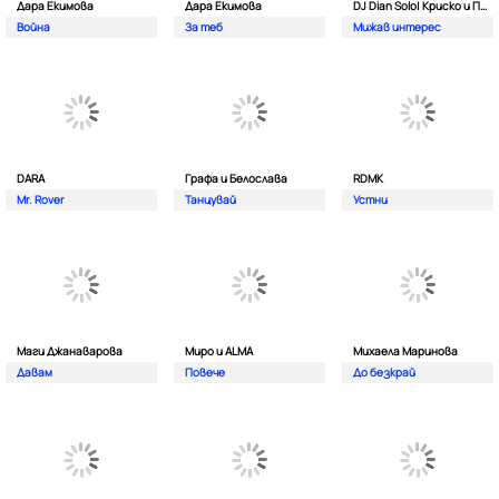
Дара Екимова
Дара Екимова
DJ Dian Solo| Криско и Панайот Панайотов
Война
За теб
Мижав интерес
DARA
Графа и Белослава
RDMK
Mr. Rover
Танцувай
Устни
Маги Джанаварова
Миро и ALMA
Михаела Маринова
Давам
Повече
До безкрай