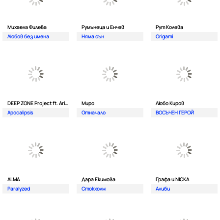
Михаела Филева
Румънеца и Енчев
Рут Колева
Любов без имена
Няма сън
Origami
DEEP ZONE Project ft. Aristos Constantinou
Миро
Любо Киров
Apocalipsis
Отначало
ВОСЪЧЕН ГЕРОЙ
ALMA
Дара Екимова
Графа и NICKA
Paralyzed
Стокхолм
Алиби