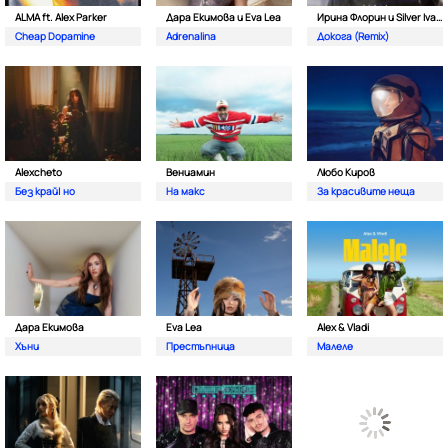
ALMA ft. Alex Parker
Дара Екимова и Eva Lea
Ирина Флорин и Silver Ivanov
Cheap Dopamine
Adrenalina
Докога (Remix)
Alexcheto
Вениамин
Любо Киров
Без край| но
На макс
За красивите неща
Дара Екимова
Eva Lea
Alex & Vladi
Хъни
Престъпница
Малеле