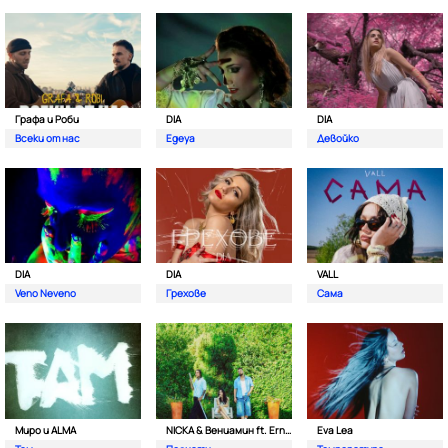
Графа и Роби
DIA
DIA
Всеки от нас
Egeya
Девойко
DIA
DIA
VALL
Veno Neveno
Грехове
Сама
Миро и ALMA
NICKA & Вениамин ft. Ernesto Valenzuela
Eva Lea