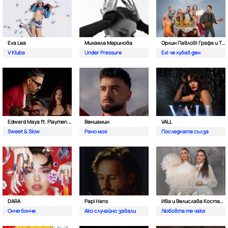
Eva Lea
Михаела Маринова
Орлин Павлов| Графа и The Brunches
V Kluba
Under Pressure
Ех| че хубав ден
Edward Maya ft. Playmen & Alma
Вениамин
VALL
Sweet & Slow
Рано моя
Последната сълза
DARA
Papi Hans
Ива и Велислава Костадинови
Онче бонче
Ако случайно завали
Любовта те чака