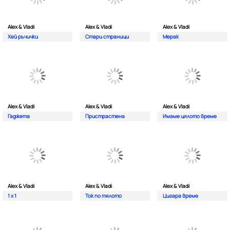
Alex & Vladi
Alex & Vladi
Alex & Vladi
Хей ръчички
Стари страници
Мерак
Alex & Vladi
Alex & Vladi
Alex & Vladi
Гаджета
Пристрастена
Имаме цялото време
Alex & Vladi
Alex & Vladi
Alex & Vladi
1 x 1
Ток по тялото
Цигара време