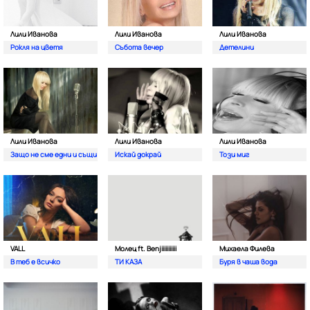
Лили Иванова
Лили Иванова
Лили Иванова
Рокля на цветя
Събота вечер
Детелини
Лили Иванова
Лили Иванова
Лили Иванова
Защо не сме едни и същи
Искай докрай
Този миг
VALL
Молец ft. Benjiiiiiiiiiii
Михаела Филева
В теб е всичко
ТИ КАЗА
Буря в чаша вода