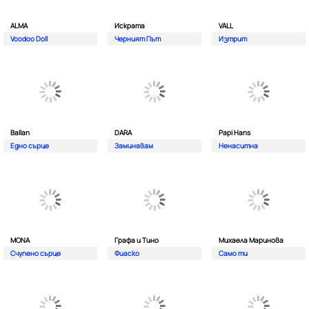
ALMA
Искрата
VALL
Voodoo Doll
Черният Път
Изтрит
Ballan
DARA
Papi Hans
Едно сърце
Заминавам
Ненаситна
MONA
Графа и Тино
Михаела Маринова
Счупено сърце
Фиаско
Само ти