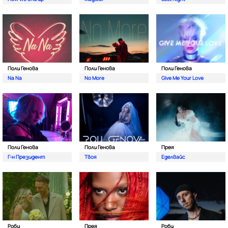
Поли Генова
Поли Генова
Поли Генова
Na Na
No More
Give Me Your Love
Поли Генова
Поли Генова
Прея
Г-н Президент
Твоя
Еделвайс
Роби
Прея
Роби