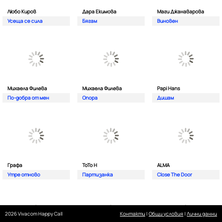
Любо Киров
Дара Екимова
Маги Джанаварова
Усеща се сила
Бягам
Виновен
Михаела Филева
Михаела Филева
Papi Hans
По-добра от мен
Опора
Дишам
Графа
ТоТо Н
ALMA
Утре отново
Партизанка
Close The Door
2026 Vivacom Happy Call
Контакти
|
Общи условия
|
Лични данни