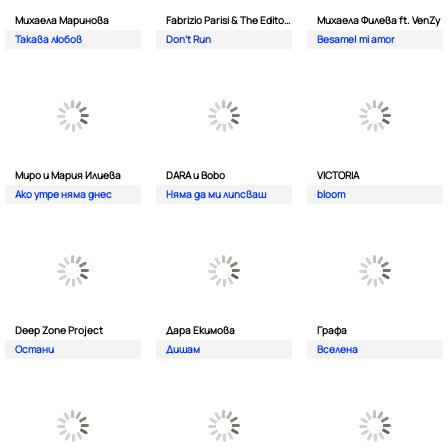
Михаела Маринова
Fabrizio Parisi & The Editor ft. ALMA
Михаела Филева ft. VenZy
Такава любов
Don't Run
Besame| mi amor
Миро и Мария Илиева
DARA и Bobo
VICTORIA
Ако утре няма днес
Няма да ми липсваш
bloom
Deep Zone Project
Дара Екимова
Графа
Остани
Дишам
Вселена