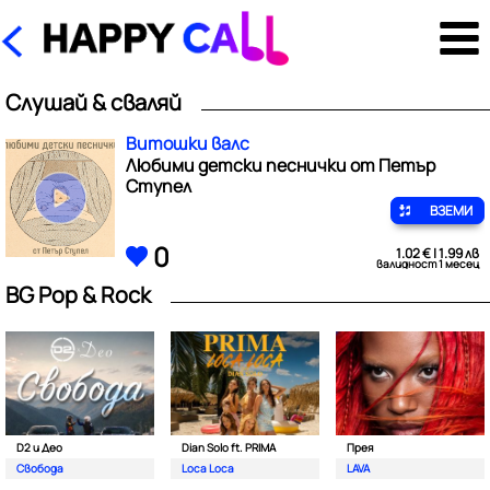
Слушай & сваляй
Витошки валс
Любими детски песнички от Петър
Ступел
ВЗЕМИ
0
1.02 € | 1.99 лв
валидност 1 месец
BG Pop & Rock
D2 и Део
Dian Solo ft. PRIMA
Прея
Свобода
Loca Loca
LAVA