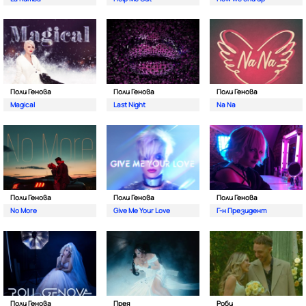
Поли Генова
Поли Генова
Поли Генова
Magical
Last Night
Na Na
Поли Генова
Поли Генова
Поли Генова
No More
Give Me Your Love
Г-н Президент
Поли Генова
Прея
Роби