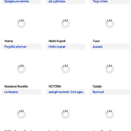
Крадец на мечти
Да избягам
Тази стая
Yoana
Любо Киров
Тино
Розова утопия
Ново сърце
Дишай
Михаела Филева
VICTORIA
Графа
La Musica
sad girl summer (not again)
Burnout