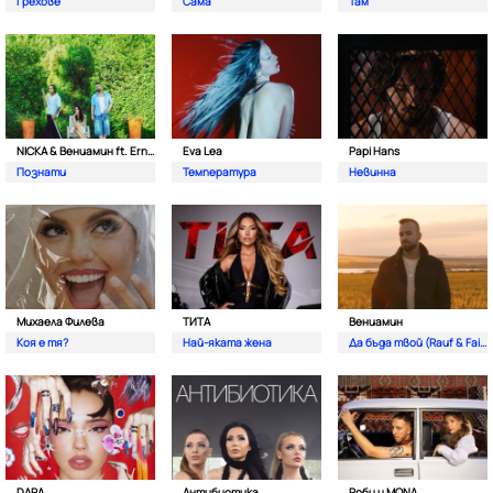
Грехове
Сама
Там
NICKA & Вениамин ft. Ernesto Valenzuela
Eva Lea
Papi Hans
Познати
Температура
Невинна
Михаела Филева
ТИТА
Вениамин
Коя е тя?
Най-яката жена
Да бъда твой (Rauf & Faik)
DARA
Антибиотика
Роби и MONA