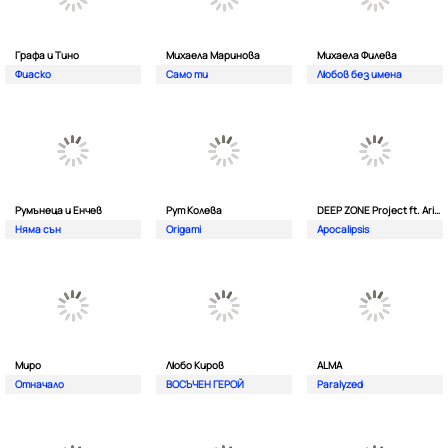
Графа и Тино
Михаела Маринова
Михаела Филева
Фиаско
Само ти
Любов без имена
Румънеца и Енчев
Рут Колева
DEEP ZONE Project ft. Aristos Constantinou
Няма сън
Origami
Apocalipsis
Миро
Любо Киров
ALMA
Отначало
ВОСЪЧЕН ГЕРОЙ
Paralyzed