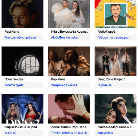
Papi Hans
Ива и Велислава Костадинови
Любо Киров
Ако случайно завали
Любовта те чака
Говоря ти сериозно
Поли Генова
Papi Hans
Deep Zone Project
Моята душа
Умирам да живея
Върни ме
Мария Илиева и Прея
Деси Слава и Papi Hans
Михаела Маринова и Тино
Дива х2
Татко| влюбих се в мъжкар
Ако можех