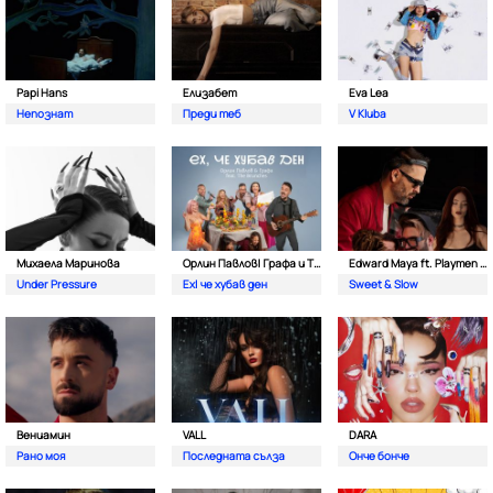
Papi Hans
Елизабет
Eva Lea
Непознат
Преди теб
V Kluba
Михаела Маринова
Орлин Павлов| Графа и The Brunches
Edward Maya ft. Playmen & Alma
Under Pressure
Ех| че хубав ден
Sweet & Slow
Вениамин
VALL
DARA
Рано моя
Последната сълза
Онче бонче