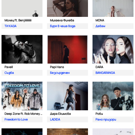
Молец ft. Benjiiiiiiiiiii
Михаела Филева
MONA
ТИ КАЗА
Буря в чаша вода
Давам
Pavell
Papi Hans
DARA
Съдба
Безсърдечен
BANGARANGA
Deep Zone ft. Rob Money (C-Block)
Дара Екимова
Роби
Freedom to Love
LADIDA
Рано призори