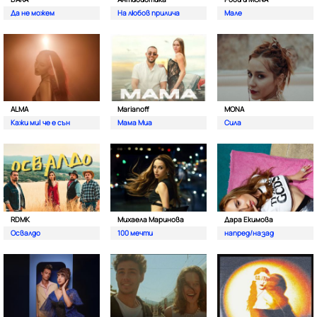
Да не можем
На любов прилича
Мале
ALMA
Marianoff
MONA
Кажи ми| че е сън
Мама Миа
Сила
RDMK
Михаела Маринова
Дара Екимова
Освалдо
100 мечти
напред/назад