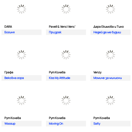
DARA
Pavell & Venci Venc'
Дара Екимова и Тино
Богиня
Призрак
Недей да ме будиш
Графа
Рут Колева
Venzy
Вековна гора
Kiss My Attitude
Момиче за милиони
Рут Колева
Рут Колева
Рут Колева
Wassup
Moving On
Salty