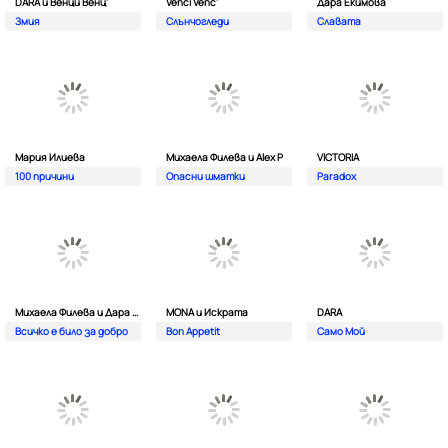
DARA и Венци Венц'
Venci Venc'
Дара Екимова
Змия
Слънчогледи
Славата
Мария Илиева
Михаела Филева и Alex P
VICTORIA
100 причини
Опасни шматки
Paradox
Михаела Филева и Дара Екимова
MONA и Искрата
DARA
Всичко е било за добро
Bon Appetit
Само Мой