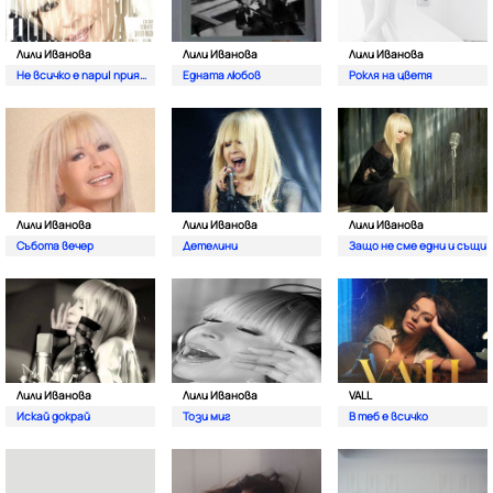
Лили Иванова
Лили Иванова
Лили Иванова
Не всичко е пари| приятелю
Едната любов
Рокля на цветя
Лили Иванова
Лили Иванова
Лили Иванова
Събота вечер
Детелини
Защо не сме едни и същи
Лили Иванова
Лили Иванова
VALL
Искай докрай
Този миг
В теб е всичко