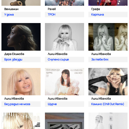
Вениамин
Pavell
Графа
У дома
ТРОН
Картина
Дара Екимова
Лили Иванова
Лили Иванова
Броя звезди
Счупено сърце
За тебе бях
Лили Иванова
Лили Иванова
Лили Иванова
Без радио не мога
Щурче
Камино (Chill Out Remix)