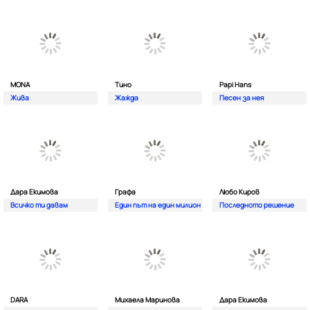
MONA
Тино
Papi Hans
Жива
Жажда
Песен за нея
Дара Екимова
Графа
Любо Киров
Всичко ти давам
Един път на един милион
Последното решение
DARA
Михаела Маринова
Дара Екимова