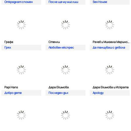
Откраднат спомен
После ще му мислиш
Sex House
Графа
Стенли
Pavell и Михаела Маринова
Грях
Любовен експрес
Да танцуваш с дявола
Papi Hans
Дара Екимова
Дара Екимова и Искрата
Добро дете
Последен дъх
Apology