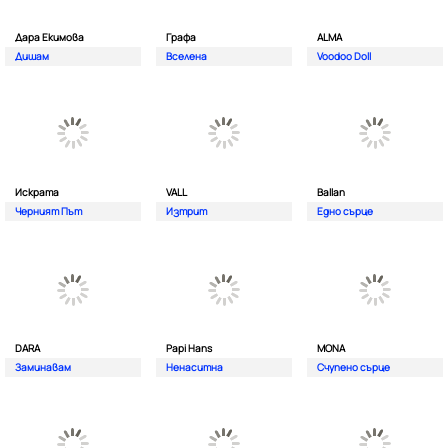
Дара Екимова
Графа
ALMA
Дишам
Вселена
Voodoo Doll
Искрата
VALL
Ballan
Черният Път
Изтрит
Едно сърце
DARA
Papi Hans
MONA
Заминавам
Ненаситна
Счупено сърце