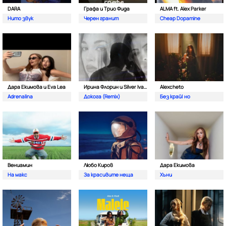
DARA
Графа и Трио Фида
ALMA ft. Alex Parker
Нито звук
Черен гранит
Cheap Dopamine
Дара Екимова и Eva Lea
Ирина Флорин и Silver Ivanov
Alexcheto
Adrenalina
Докога (Remix)
Без край| но
Вениамин
Любо Киров
Дара Екимова
На макс
За красивите неща
Хъни