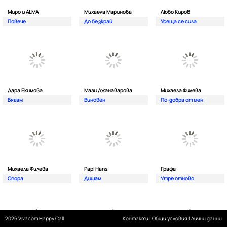
Миро и ALMA
Михаела Маринова
Любо Киров
Повече
До безкрай
Усеща се сила
Дара Екимова
Маги Джанаварова
Михаела Филева
Бягам
Виновен
По-добра от мен
Михаела Филева
Papi Hans
Графа
Опора
Дишам
Утре отново
2026 Vivacom Happy Call
Контакти
|
Общи условия
|
Лични данни