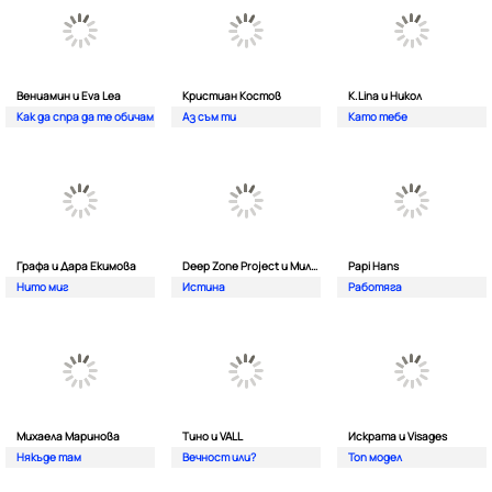
Вениамин и Eva Lea
Кристиан Костов
K.Lina и Никол
Как да спра да те обичам
Аз съм ти
Като тебе
Графа и Дара Екимова
Deep Zone Project и Милена
Papi Hans
Нито миг
Истина
Работяга
Михаела Маринова
Тино и VALL
Искрата и Visages
Някъде там
Вечност или?
Топ модел