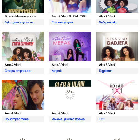
Братя Мангасариян
Alex & Vladi ft. EMIL TRF
Alex & Vladi
Луксозни глупости
Ела ме целуни
Хей ръчички
Alex & Vladi
Alex & Vladi
Alex & Vladi
Стари страници
Мерак
Гаджета
Alex & Vladi
Alex & Vladi
Alex & Vladi
Пристрастена
Имаме цялото време
1 x 1