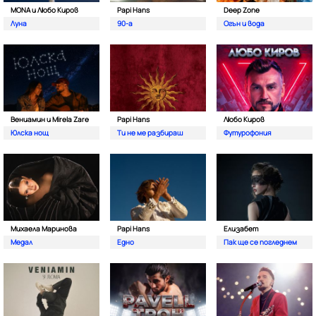
MONA и Любо Киров
Papi Hans
Deep Zone
Луна
90-а
Oгън и вода
Вениамин и Mirela Zare
Papi Hans
Любо Киров
Юлска нощ
Ти не ме разбираш
Футурофония
Михаела Маринова
Papi Hans
Елизабет
Медал
Едно
Пак ще се погледнем