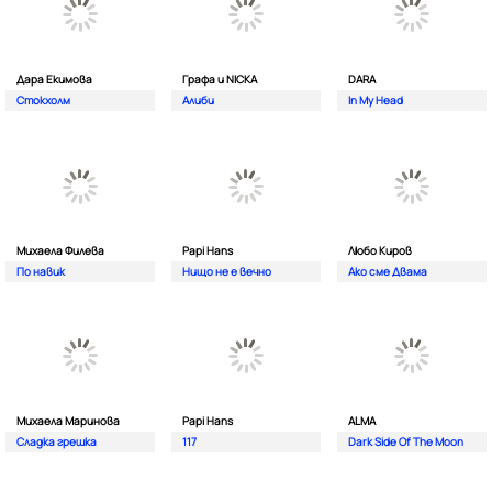
Дара Екимова
Графа и NICKA
DARA
Стокхолм
Алиби
In My Head
Михаела Филева
Papi Hans
Любо Киров
По навик
Нищо не е вечно
Ако сме Двама
Михаела Маринова
Papi Hans
ALMA
Сладка грешка
117
Dark Side Of The Moon