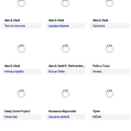
Alex & Vladi
Alex & Vladi
Alex & Vladi
Ток по тялото
Цигара време
Сръбско
Alex & Vladi
Alex & Vladi ft. Stefosnikat Ot Nos
Роби и Тино
Нямаш право
Волим Тебе
Налей
Deep Zone Project
Михаела Маринова
Прея
Няма как
Цялата любов
MÓMA