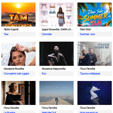
Любо Киров
Дара Екимова, DARA и Eva Lea
Dian Solo
Там
Сетива
Summer Jam
Михаела Филева
Михаела Маринова
Поли Генова
Слънцето пак изгря
Ехо
Тръгни навреме
Поли Генова
Поли Генова
Поли Генова
La Rumba
Help Me Out
How we end up