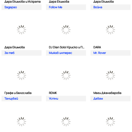
Дара Екимова и Искрата
Дара Екимова
Дара Екимова
Sagapao
Follow Me
Война
Дара Екимова
DJ Dian Solo| Криско и Панайот Панайотов
DARA
За теб
Мижав интерес
Mr. Rover
Графа и Белослава
RDMK
Маги Джанаварова
Танцувай
Устни
Давам