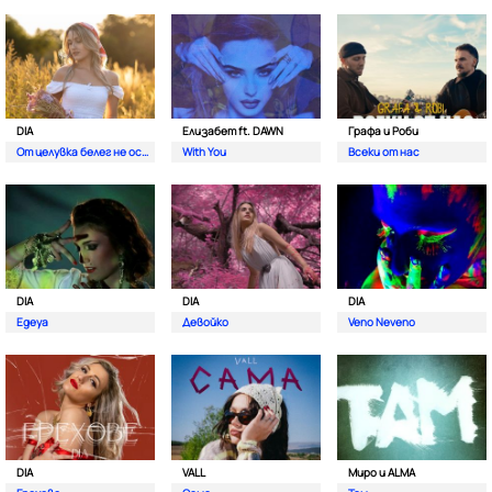
DIA
Елизабет ft. DAWN
Графа и Роби
От целувка белег не остава
With You
Всеки от нас
DIA
DIA
DIA
Egeya
Девойко
Veno Neveno
DIA
VALL
Миро и ALMA