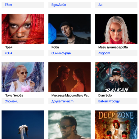
Твоя
Еделвайс
Да
Прея
Роби
Маги Джанаварова
KOJA
Синьо сърце
Лудост
Поли Генова
Михаела Маринова и Pavell
Dian Solo
Спомени
Другата част
Balkan Prodigy