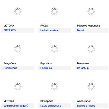
VICTORIA
PAOLA
Михаела Маринова
PITY PARTY
Най-якият клас
Герой
Елизабет
Papi Hans
Вениамин
Носталгия
Паркинга
По-добър
VICTORIA
D2 и Графа
Любо Киров
sad girl winter (again)
Колко си красива
Всичко е наред