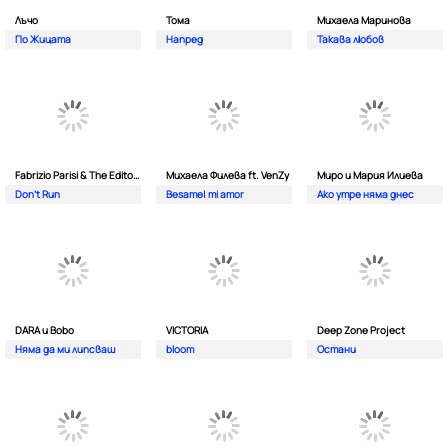
Лъчо
Тома
Михаела Маринова
По Жицата
Напред
Такава любов
Fabrizio Parisi & The Editor ft. ALMA
Михаела Филева ft. VenZy
Миро и Мария Илиева
Don't Run
Besame| mi amor
Ако утре няма днес
DARA и Bobo
VICTORIA
Deep Zone Project
Няма да ми липсваш
bloom
Остани