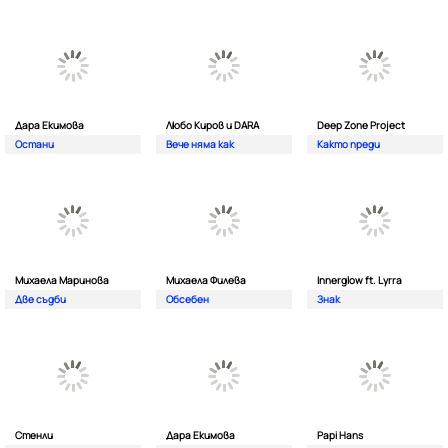
Дара Екимова
Любо Киров и DARA
Deep Zone Project
Остани
Вече няма как
Както преди
Михаела Маринова
Михаела Филева
Innerglow ft. Lyrra
Две съдби
Обсебен
Знак
Стенли
Дара Екимова
Papi Hans