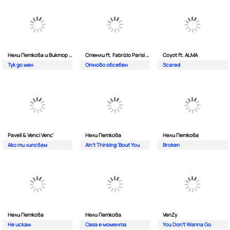
Нели Петкова и Виктор Калев
Стенли ft. Fabrizio Parisi & The Editor
Coyot ft. ALMA
Тук до мен
Отново обсебен
Scared
Pavell & Venci Venc'
Нели Петкова
Нели Петкова
Ако ти липсвам
Ain't Thinking 'Bout You
Broken
Нели Петкова
Нели Петкова
VenZy
Не искам
Сега е момента
You Don't Wanna Go