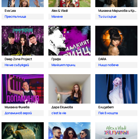
Eva Lea
Alex & Vladi
Михаела Маринова и Кристиан Костов
Престъпница
Малеле
Ти си сърце
Deep Zone Project
Графа
DARA
Не ме събуждай
Малкият принц
Нищо повече
Михаела Филева
Дара Екимова
Елизабет
Допаминов герой
c'est la vie
Пак в нощта