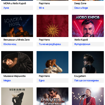
MONA и Любо Киров
Papi Hans
Deep Zone
Луна
90-а
Oгън и вода
Вениамин и Mirela Zare
Papi Hans
Любо Киров
Юлска нощ
Ти не ме разбираш
Футурофония
Михаела Маринова
Papi Hans
Елизабет
Медал
Едно
Пак ще се погледнем