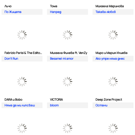
Лъчо
Тома
Михаела Маринова
По Жицата
Напред
Такава любов
Fabrizio Parisi & The Editor ft. ALMA
Михаела Филева ft. VenZy
Миро и Мария Илиева
Don't Run
Besame| mi amor
Ако утре няма днес
DARA и Bobo
VICTORIA
Deep Zone Project
Няма да ми липсваш
bloom
Остани