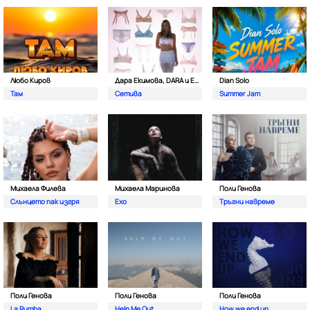
Любо Киров
Дара Екимова, DARA и Eva Lea
Dian Solo
Там
Сетива
Summer Jam
Михаела Филева
Михаела Маринова
Поли Генова
Слънцето пак изгря
Ехо
Тръгни навреме
Поли Генова
Поли Генова
Поли Генова
La Rumba
Help Me Out
How we end up