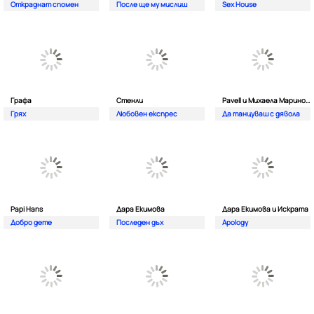
Откраднат спомен
После ще му мислиш
Sex House
Графа
Стенли
Pavell и Михаела Маринова
Грях
Любовен експрес
Да танцуваш с дявола
Papi Hans
Дара Екимова
Дара Екимова и Искрата
Добро дете
Последен дъх
Apology