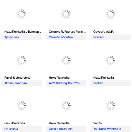
Нели Петкова и Виктор Калев
Стенли ft. Fabrizio Parisi & The Editor
Coyot ft. ALMA
Тук до мен
Отново обсебен
Scared
Pavell & Venci Venc'
Нели Петкова
Нели Петкова
Ако ти липсвам
Ain't Thinking 'Bout You
Broken
Нели Петкова
Нели Петкова
VenZy
Не искам
Сега е момента
You Don't Wanna Go