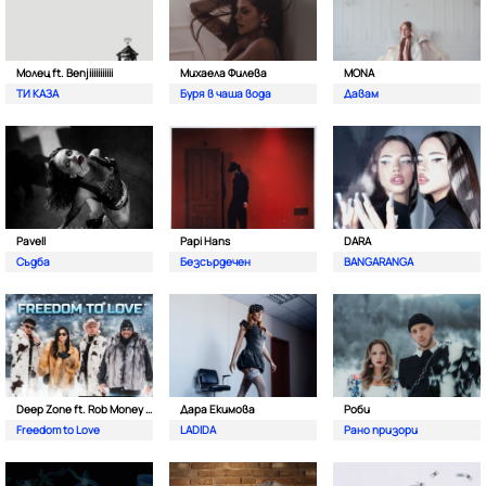
Молец ft. Benjiiiiiiiiiii
Михаела Филева
MONA
ТИ КАЗА
Буря в чаша вода
Давам
Pavell
Papi Hans
DARA
Съдба
Безсърдечен
BANGARANGA
Deep Zone ft. Rob Money (C-Block)
Дара Екимова
Роби
Freedom to Love
LADIDA
Рано призори