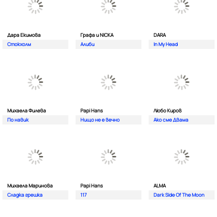
Дара Екимова
Графа и NICKA
DARA
Стокхолм
Алиби
In My Head
Михаела Филева
Papi Hans
Любо Киров
По навик
Нищо не е вечно
Ако сме Двама
Михаела Маринова
Papi Hans
ALMA
Сладка грешка
117
Dark Side Of The Moon