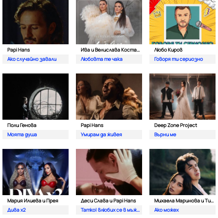
Papi Hans
Ива и Велислава Костадинови
Любо Киров
Ако случайно завали
Любовта те чака
Говоря ти сериозно
Поли Генова
Papi Hans
Deep Zone Project
Моята душа
Умирам да живея
Върни ме
Мария Илиева и Прея
Деси Слава и Papi Hans
Михаела Маринова и Тино
Дива х2
Татко| влюбих се в мъжкар
Ако можех