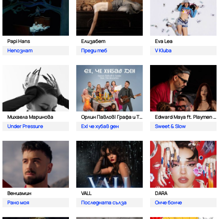
Papi Hans
Елизабет
Eva Lea
Непознат
Преди теб
V Kluba
Михаела Маринова
Орлин Павлов| Графа и The Brunches
Edward Maya ft. Playmen & Alma
Under Pressure
Ех| че хубав ден
Sweet & Slow
Вениамин
VALL
DARA
Рано моя
Последната сълза
Онче бонче