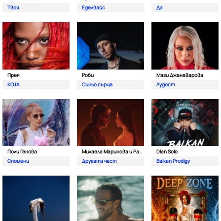
Твоя
Еделвайс
Да
Прея
Роби
Маги Джанаварова
KOJA
Синьо сърце
Лудост
Поли Генова
Михаела Маринова и Pavell
Dian Solo
Спомени
Другата част
Balkan Prodigy