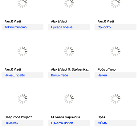
Alex & Vladi
Alex & Vladi
Alex & Vladi
Ток по тялото
Цигара време
Сръбско
Alex & Vladi
Alex & Vladi ft. Stefosnikat Ot Nos
Роби и Тино
Нямаш право
Волим Тебе
Налей
Deep Zone Project
Михаела Маринова
Прея
Няма как
Цялата любов
MÓMA