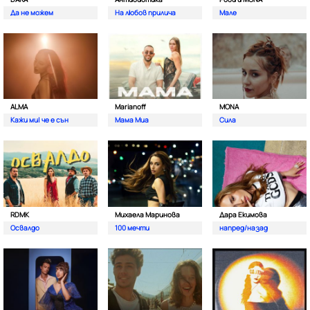
Да не можем
На любов прилича
Мале
ALMA
Marianoff
MONA
Кажи ми| че е сън
Мама Миа
Сила
RDMK
Михаела Маринова
Дара Екимова
Освалдо
100 мечти
напред/назад