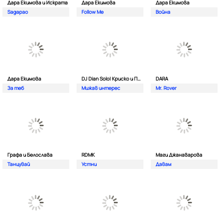
Дара Екимова и Искрата
Дара Екимова
Дара Екимова
Sagapao
Follow Me
Война
Дара Екимова
DJ Dian Solo| Криско и Панайот Панайотов
DARA
За теб
Мижав интерес
Mr. Rover
Графа и Белослава
RDMK
Маги Джанаварова
Танцувай
Устни
Давам