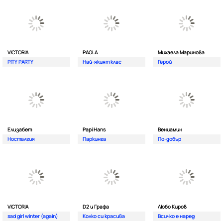
VICTORIA
PAOLA
Михаела Маринова
PITY PARTY
Най-якият клас
Герой
Елизабет
Papi Hans
Вениамин
Носталгия
Паркинга
По-добър
VICTORIA
D2 и Графа
Любо Киров
sad girl winter (again)
Колко си красива
Всичко е наред