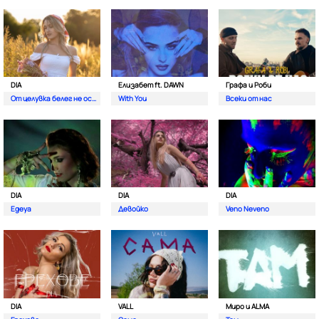
DIA
Елизабет ft. DAWN
Графа и Роби
От целувка белег не остава
With You
Всеки от нас
DIA
DIA
DIA
Egeya
Девойко
Veno Neveno
DIA
VALL
Миро и ALMA