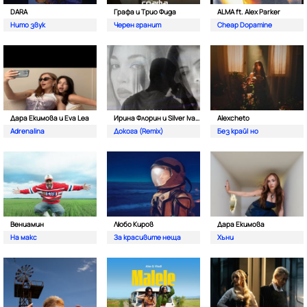
DARA
Графа и Трио Фида
ALMA ft. Alex Parker
Нито звук
Черен гранит
Cheap Dopamine
Дара Екимова и Eva Lea
Ирина Флорин и Silver Ivanov
Alexcheto
Adrenalina
Докога (Remix)
Без край| но
Вениамин
Любо Киров
Дара Екимова
На макс
За красивите неща
Хъни