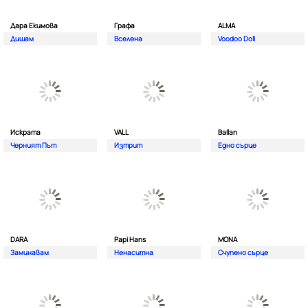
Дара Екимова
Графа
ALMA
Дишам
Вселена
Voodoo Doll
Искрата
VALL
Ballan
Черният Път
Изтрит
Едно сърце
DARA
Papi Hans
MONA
Заминавам
Ненаситна
Счупено сърце