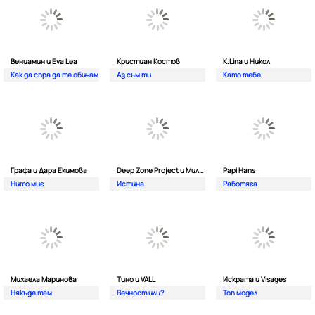
Вениамин и Eva Lea
Кристиан Костов
K.Lina и Никол
Как да спра да те обичам
Аз съм ти
Като тебе
Графа и Дара Екимова
Deep Zone Project и Милена
Papi Hans
Нито миг
Истина
Работяга
Михаела Маринова
Тино и VALL
Искрата и Visages
Някъде там
Вечност или?
Топ модел