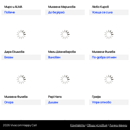
Миро и ALMA
Михаела Маринова
Любо Киров
Повече
До безкрай
Усеща се сила
Дара Екимова
Маги Джанаварова
Михаела Филева
Бягам
Виновен
По-добра от мен
Михаела Филева
Papi Hans
Графа
Опора
Дишам
Утре отново
2026 Vivacom Happy Call
Контакти
|
Общи условия
|
Лични данни