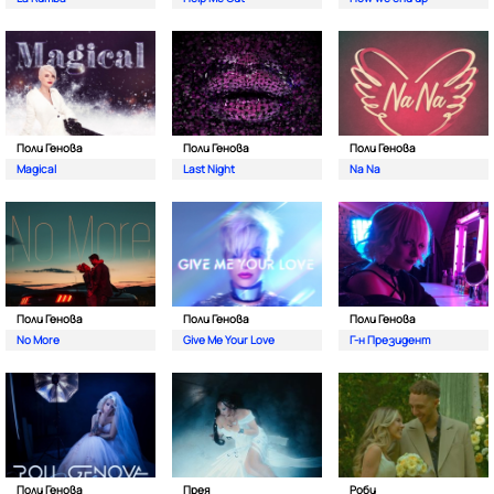
Поли Генова
Поли Генова
Поли Генова
Magical
Last Night
Na Na
Поли Генова
Поли Генова
Поли Генова
No More
Give Me Your Love
Г-н Президент
Поли Генова
Прея
Роби