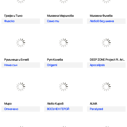
Графа и Тино
Михаела Маринова
Михаела Филева
Фиаско
Само ти
Любов без имена
Румънеца и Енчев
Рут Колева
DEEP ZONE Project ft. Aristos Constantinou
Няма сън
Origami
Apocalipsis
Миро
Любо Киров
ALMA
Отначало
ВОСЪЧЕН ГЕРОЙ
Paralyzed