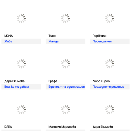
MONA
Тино
Papi Hans
Жива
Жажда
Песен за нея
Дара Екимова
Графа
Любо Киров
Всичко ти давам
Един път на един милион
Последното решение
DARA
Михаела Маринова
Дара Екимова