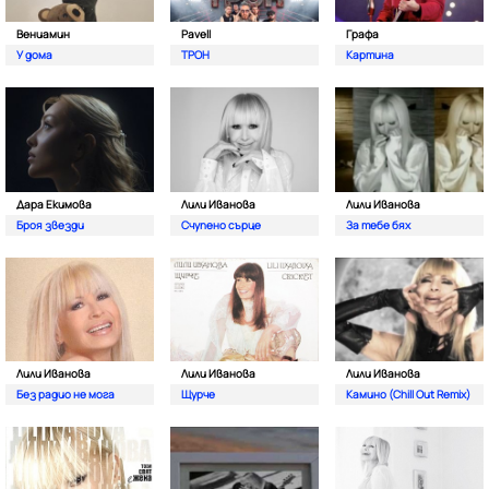
Вениамин
Pavell
Графа
У дома
ТРОН
Картина
Дара Екимова
Лили Иванова
Лили Иванова
Броя звезди
Счупено сърце
За тебе бях
Лили Иванова
Лили Иванова
Лили Иванова
Без радио не мога
Щурче
Камино (Chill Out Remix)