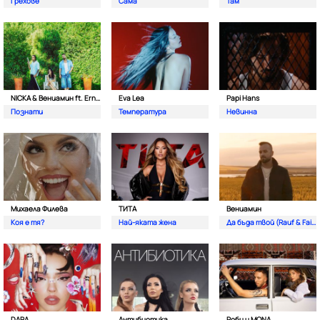
Грехове
Сама
Там
NICKA & Вениамин ft. Ernesto Valenzuela
Eva Lea
Papi Hans
Познати
Температура
Невинна
Михаела Филева
ТИТА
Вениамин
Коя е тя?
Най-яката жена
Да бъда твой (Rauf & Faik)
DARA
Антибиотика
Роби и MONA