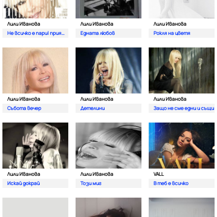
Лили Иванова
Лили Иванова
Лили Иванова
Не всичко е пари| приятелю
Едната любов
Рокля на цветя
Лили Иванова
Лили Иванова
Лили Иванова
Събота вечер
Детелини
Защо не сме едни и същи
Лили Иванова
Лили Иванова
VALL
Искай докрай
Този миг
В теб е всичко