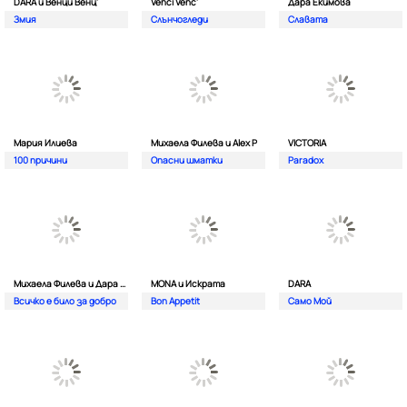
DARA и Венци Венц'
Venci Venc'
Дара Екимова
Змия
Слънчогледи
Славата
Мария Илиева
Михаела Филева и Alex P
VICTORIA
100 причини
Опасни шматки
Paradox
Михаела Филева и Дара Екимова
MONA и Искрата
DARA
Всичко е било за добро
Bon Appetit
Само Мой