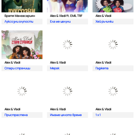
Братя Мангасариян
Alex & Vladi ft. EMIL TRF
Alex & Vladi
Луксозни глупости
Ела ме целуни
Хей ръчички
Alex & Vladi
Alex & Vladi
Alex & Vladi
Стари страници
Мерак
Гаджета
Alex & Vladi
Alex & Vladi
Alex & Vladi
Пристрастена
Имаме цялото време
1 x 1