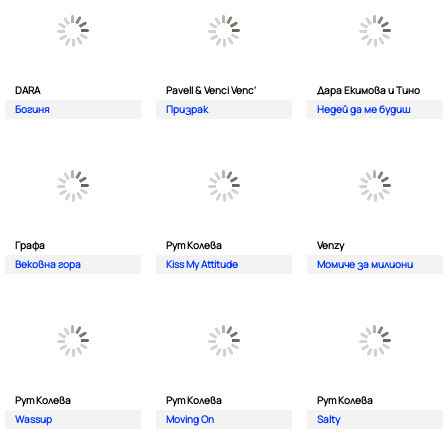
DARA
Pavell & Venci Venc'
Дара Екимова и Тино
Богиня
Призрак
Недей да ме будиш
Графа
Рут Колева
Venzy
Вековна гора
Kiss My Attitude
Момиче за милиони
Рут Колева
Рут Колева
Рут Колева
Wassup
Moving On
Salty