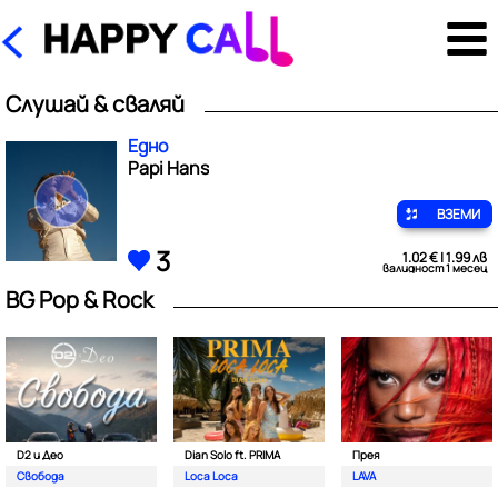
Слушай & сваляй
Едно
Papi Hans
ВЗЕМИ
3
1.02 € | 1.99 лв
валидност 1 месец
BG Pop & Rock
D2 и Део
Dian Solo ft. PRIMA
Прея
Свобода
Loca Loca
LAVA