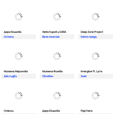
Дара Екимова
Любо Киров и DARA
Deep Zone Project
Остани
Вече няма как
Както преди
Михаела Маринова
Михаела Филева
Innerglow ft. Lyrra
Две съдби
Обсебен
Знак
Стенли
Дара Екимова
Papi Hans