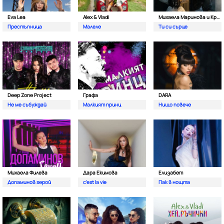
Eva Lea
Alex & Vladi
Михаела Маринова и Кристиан Костов
Престъпница
Малеле
Ти си сърце
Deep Zone Project
Графа
DARA
Не ме събуждай
Малкият принц
Нищо повече
Михаела Филева
Дара Екимова
Елизабет
Допаминов герой
c'est la vie
Пак в нощта