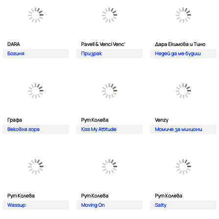
DARA
Pavell & Venci Venc'
Дара Екимова и Тино
Богиня
Призрак
Недей да ме будиш
Графа
Рут Колева
Venzy
Вековна гора
Kiss My Attitude
Момиче за милиони
Рут Колева
Рут Колева
Рут Колева
Wassup
Moving On
Salty