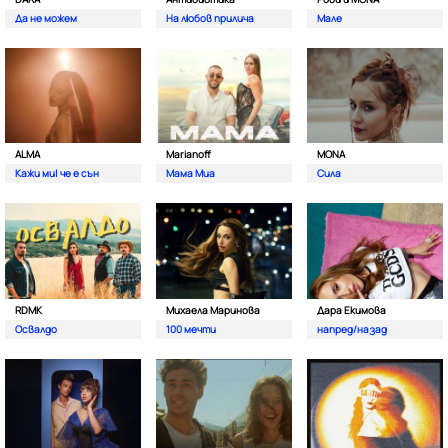
Да не можем
На любов прилича
Мале
ALMA
Marianoff
MONA
Кажи ми| че е сън
Мама Миа
Сила
RDMK
Михаела Маринова
Дара Екимова
Освалдо
100 мечти
напред/назад