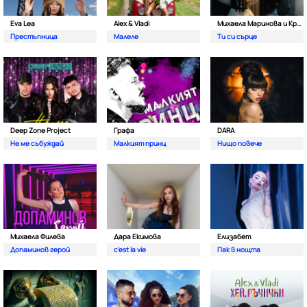
Eva Lea
Alex & Vladi
Михаела Маринова и Кристиан Костов
Престъпница
Малеле
Ти си сърце
Deep Zone Project
Графа
DARA
Не ме събуждай
Малкият принц
Нищо повече
Михаела Филева
Дара Екимова
Елизабет
Допаминов герой
c'est la vie
Пак в нощта