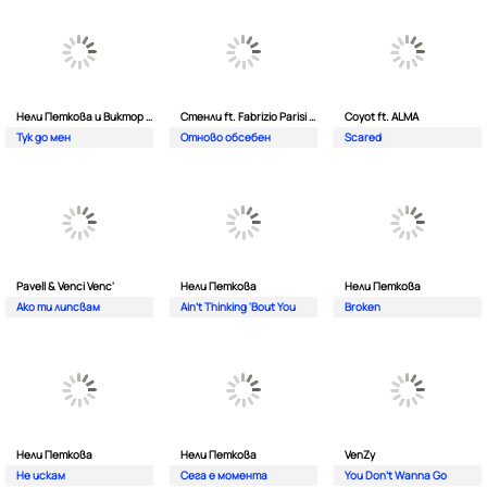
Нели Петкова и Виктор Калев
Стенли ft. Fabrizio Parisi & The Editor
Coyot ft. ALMA
Тук до мен
Отново обсебен
Scared
Pavell & Venci Venc'
Нели Петкова
Нели Петкова
Ако ти липсвам
Ain't Thinking 'Bout You
Broken
Нели Петкова
Нели Петкова
VenZy
Не искам
Сега е момента
You Don't Wanna Go