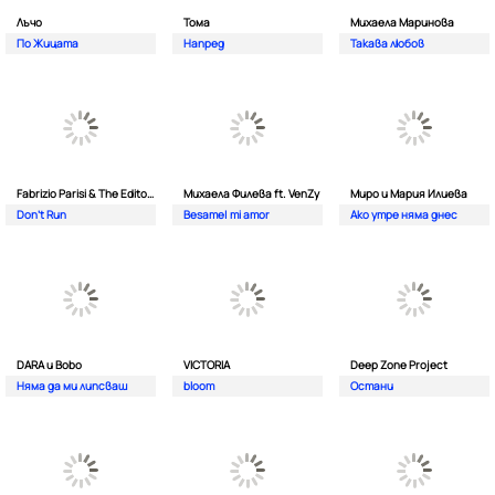
Лъчо
Тома
Михаела Маринова
По Жицата
Напред
Такава любов
Fabrizio Parisi & The Editor ft. ALMA
Михаела Филева ft. VenZy
Миро и Мария Илиева
Don't Run
Besame| mi amor
Ако утре няма днес
DARA и Bobo
VICTORIA
Deep Zone Project
Няма да ми липсваш
bloom
Остани