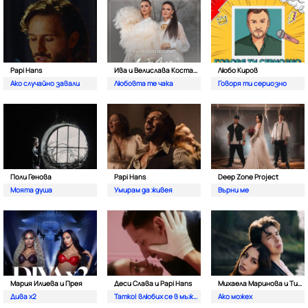
Papi Hans
Ива и Велислава Костадинови
Любо Киров
Ако случайно завали
Любовта те чака
Говоря ти сериозно
Поли Генова
Papi Hans
Deep Zone Project
Моята душа
Умирам да живея
Върни ме
Мария Илиева и Прея
Деси Слава и Papi Hans
Михаела Маринова и Тино
Дива х2
Татко| влюбих се в мъжкар
Ако можех