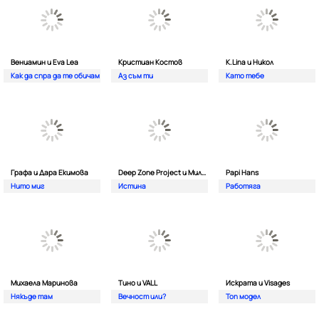
Вениамин и Eva Lea
Кристиан Костов
K.Lina и Никол
Как да спра да те обичам
Аз съм ти
Като тебе
Графа и Дара Екимова
Deep Zone Project и Милена
Papi Hans
Нито миг
Истина
Работяга
Михаела Маринова
Тино и VALL
Искрата и Visages
Някъде там
Вечност или?
Топ модел