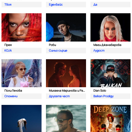
Твоя
Еделвайс
Да
Прея
Роби
Маги Джанаварова
KOJA
Синьо сърце
Лудост
Поли Генова
Михаела Маринова и Pavell
Dian Solo
Спомени
Другата част
Balkan Prodigy