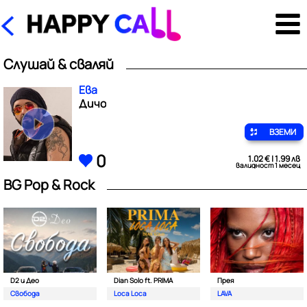
Слушай & сваляй
Ева
Дичо
ВЗЕМИ
0
1.02 € | 1.99 лв
валидност 1 месец
BG Pop & Rock
D2 и Део
Dian Solo ft. PRIMA
Прея
Свобода
Loca Loca
LAVA