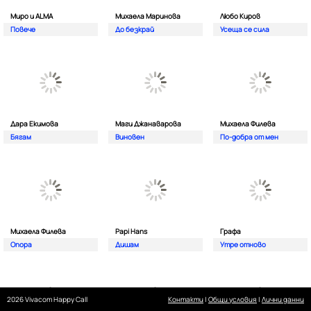
Миро и ALMA
Михаела Маринова
Любо Киров
Повече
До безкрай
Усеща се сила
Дара Екимова
Маги Джанаварова
Михаела Филева
Бягам
Виновен
По-добра от мен
Михаела Филева
Papi Hans
Графа
Опора
Дишам
Утре отново
2026 Vivacom Happy Call
Контакти
|
Общи условия
|
Лични данни