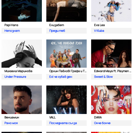
Papi Hans
Елизабет
Eva Lea
Непознат
Преди теб
V Kluba
Михаела Маринова
Орлин Павлов| Графа и The Brunches
Edward Maya ft. Playmen & Alma
Under Pressure
Ех| че хубав ден
Sweet & Slow
Вениамин
VALL
DARA
Рано моя
Последната сълза
Онче бонче