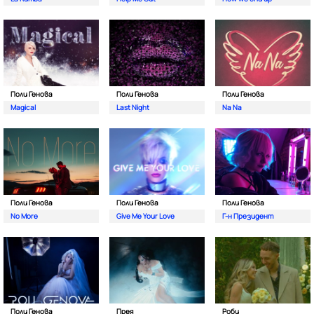
Поли Генова
Поли Генова
Поли Генова
Magical
Last Night
Na Na
Поли Генова
Поли Генова
Поли Генова
No More
Give Me Your Love
Г-н Президент
Поли Генова
Прея
Роби