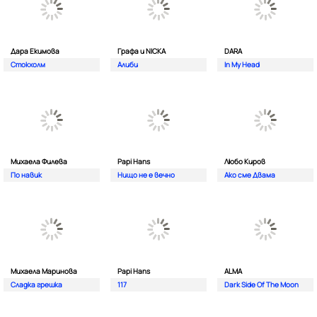
Дара Екимова
Графа и NICKA
DARA
Стокхолм
Алиби
In My Head
Михаела Филева
Papi Hans
Любо Киров
По навик
Нищо не е вечно
Ако сме Двама
Михаела Маринова
Papi Hans
ALMA
Сладка грешка
117
Dark Side Of The Moon