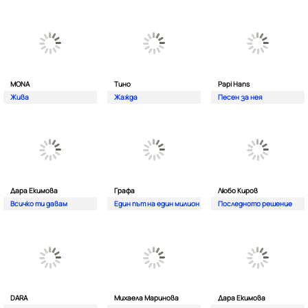
MONA
Тино
Papi Hans
Жива
Жажда
Песен за нея
Дара Екимова
Графа
Любо Киров
Всичко ти давам
Един път на един милион
Последното решение
DARA
Михаела Маринова
Дара Екимова