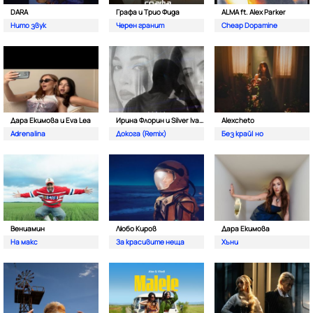
DARA
Графа и Трио Фида
ALMA ft. Alex Parker
Нито звук
Черен гранит
Cheap Dopamine
Дара Екимова и Eva Lea
Ирина Флорин и Silver Ivanov
Alexcheto
Adrenalina
Докога (Remix)
Без край| но
Вениамин
Любо Киров
Дара Екимова
На макс
За красивите неща
Хъни