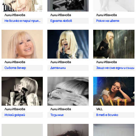
Лили Иванова
Лили Иванова
Лили Иванова
Не всичко е пари| приятелю
Едната любов
Рокля на цветя
Лили Иванова
Лили Иванова
Лили Иванова
Събота вечер
Детелини
Защо не сме едни и същи
Лили Иванова
Лили Иванова
VALL
Искай докрай
Този миг
В теб е всичко