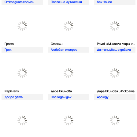
Откраднат спомен
После ще му мислиш
Sex House
Графа
Стенли
Pavell и Михаела Маринова
Грях
Любовен експрес
Да танцуваш с дявола
Papi Hans
Дара Екимова
Дара Екимова и Искрата
Добро дете
Последен дъх
Apology