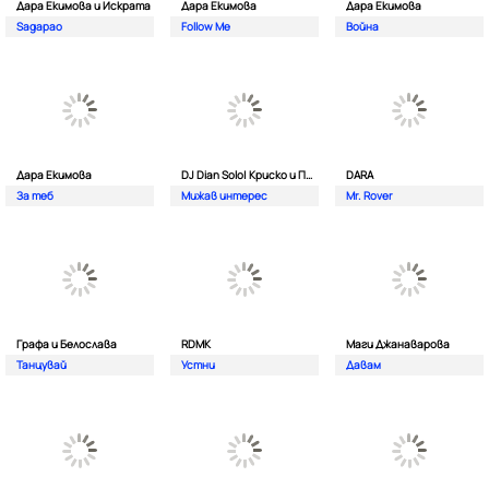
Дара Екимова и Искрата
Дара Екимова
Дара Екимова
Sagapao
Follow Me
Война
Дара Екимова
DJ Dian Solo| Криско и Панайот Панайотов
DARA
За теб
Мижав интерес
Mr. Rover
Графа и Белослава
RDMK
Маги Джанаварова
Танцувай
Устни
Давам