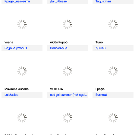
Крадец на мечти
Да избягам
Тази стая
Yoana
Любо Киров
Тино
Розова утопия
Ново сърце
Дишай
Михаела Филева
VICTORIA
Графа
La Musica
sad girl summer (not again)
Burnout