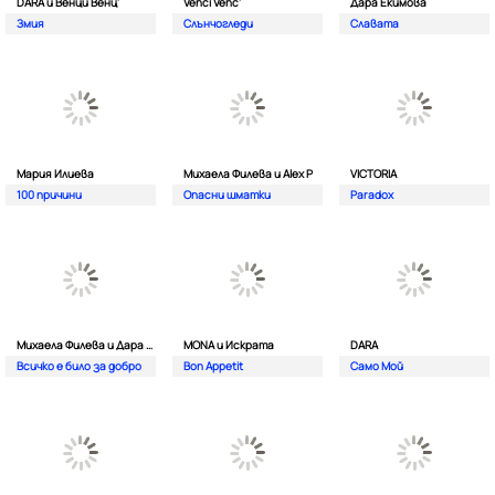
DARA и Венци Венц'
Venci Venc'
Дара Екимова
Змия
Слънчогледи
Славата
Мария Илиева
Михаела Филева и Alex P
VICTORIA
100 причини
Опасни шматки
Paradox
Михаела Филева и Дара Екимова
MONA и Искрата
DARA
Всичко е било за добро
Bon Appetit
Само Мой