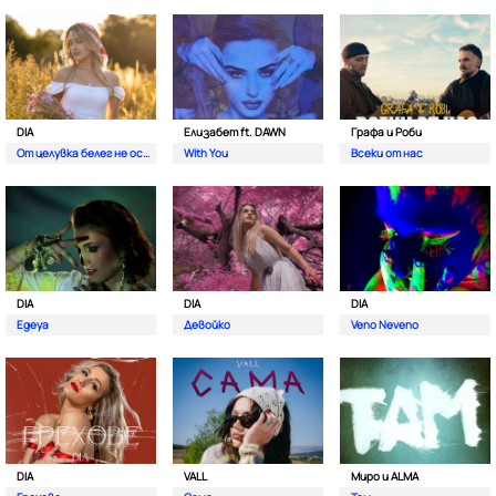
DIA
Елизабет ft. DAWN
Графа и Роби
От целувка белег не остава
With You
Всеки от нас
DIA
DIA
DIA
Egeya
Девойко
Veno Neveno
DIA
VALL
Миро и ALMA