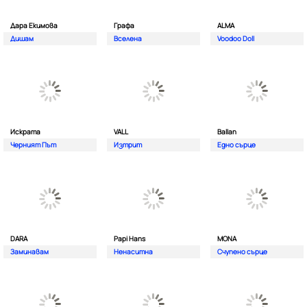
Дара Екимова
Графа
ALMA
Дишам
Вселена
Voodoo Doll
Искрата
VALL
Ballan
Черният Път
Изтрит
Едно сърце
DARA
Papi Hans
MONA
Заминавам
Ненаситна
Счупено сърце