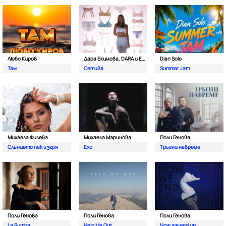
Любо Киров
Дара Екимова, DARA и Eva Lea
Dian Solo
Там
Сетива
Summer Jam
Михаела Филева
Михаела Маринова
Поли Генова
Слънцето пак изгря
Ехо
Тръгни навреме
Поли Генова
Поли Генова
Поли Генова
La Rumba
Help Me Out
How we end up