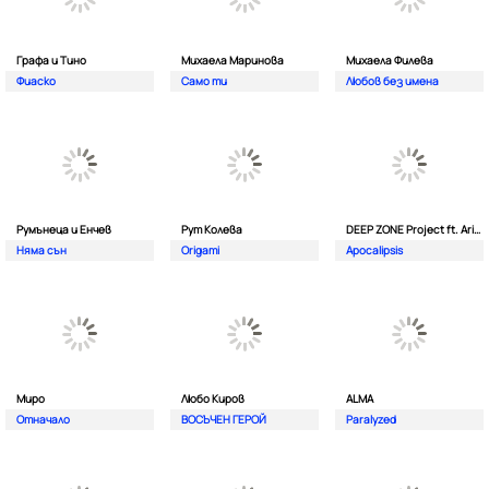
Графа и Тино
Михаела Маринова
Михаела Филева
Фиаско
Само ти
Любов без имена
Румънеца и Енчев
Рут Колева
DEEP ZONE Project ft. Aristos Constantinou
Няма сън
Origami
Apocalipsis
Миро
Любо Киров
ALMA
Отначало
ВОСЪЧЕН ГЕРОЙ
Paralyzed