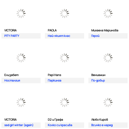
VICTORIA
PAOLA
Михаела Маринова
PITY PARTY
Най-якият клас
Герой
Елизабет
Papi Hans
Вениамин
Носталгия
Паркинга
По-добър
VICTORIA
D2 и Графа
Любо Киров
sad girl winter (again)
Колко си красива
Всичко е наред