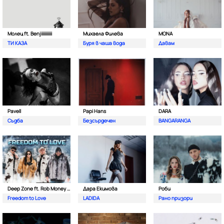
Молец ft. Benjiiiiiiiiiii
Михаела Филева
MONA
ТИ КАЗА
Буря в чаша вода
Давам
Pavell
Papi Hans
DARA
Съдба
Безсърдечен
BANGARANGA
Deep Zone ft. Rob Money (C-Block)
Дара Екимова
Роби
Freedom to Love
LADIDA
Рано призори