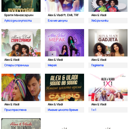
Братя Мангасариян
Alex & Vladi ft. EMIL TRF
Alex & Vladi
Луксозни глупости
Ела ме целуни
Хей ръчички
Alex & Vladi
Alex & Vladi
Alex & Vladi
Стари страници
Мерак
Гаджета
Alex & Vladi
Alex & Vladi
Alex & Vladi
Пристрастена
Имаме цялото време
1 x 1