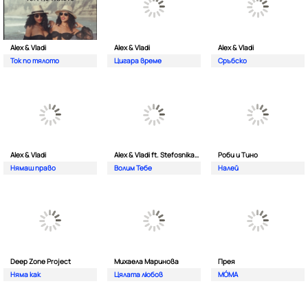
Alex & Vladi
Alex & Vladi
Alex & Vladi
Ток по тялото
Цигара време
Сръбско
Alex & Vladi
Alex & Vladi ft. Stefosnikat Ot Nos
Роби и Тино
Нямаш право
Волим Тебе
Налей
Deep Zone Project
Михаела Маринова
Прея
Няма как
Цялата любов
MÓMA