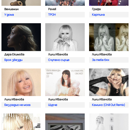
Вениамин
Pavell
Графа
У дома
ТРОН
Картина
Дара Екимова
Лили Иванова
Лили Иванова
Броя звезди
Счупено сърце
За тебе бях
Лили Иванова
Лили Иванова
Лили Иванова
Без радио не мога
Щурче
Камино (Chill Out Remix)