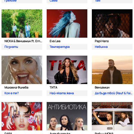
Грехове
Сама
Там
NICKA & Вениамин ft. Ernesto Valenzuela
Eva Lea
Papi Hans
Познати
Температура
Невинна
Михаела Филева
ТИТА
Вениамин
Коя е тя?
Най-яката жена
Да бъда твой (Rauf & Faik)
DARA
Антибиотика
Роби и MONA