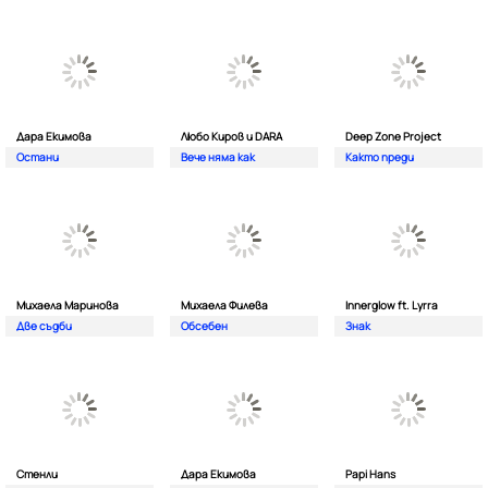
Дара Екимова
Любо Киров и DARA
Deep Zone Project
Остани
Вече няма как
Както преди
Михаела Маринова
Михаела Филева
Innerglow ft. Lyrra
Две съдби
Обсебен
Знак
Стенли
Дара Екимова
Papi Hans