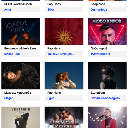
MONA и Любо Киров
Papi Hans
Deep Zone
Луна
90-а
Oгън и вода
Вениамин и Mirela Zare
Papi Hans
Любо Киров
Юлска нощ
Ти не ме разбираш
Футурофония
Михаела Маринова
Papi Hans
Елизабет
Медал
Едно
Пак ще се погледнем