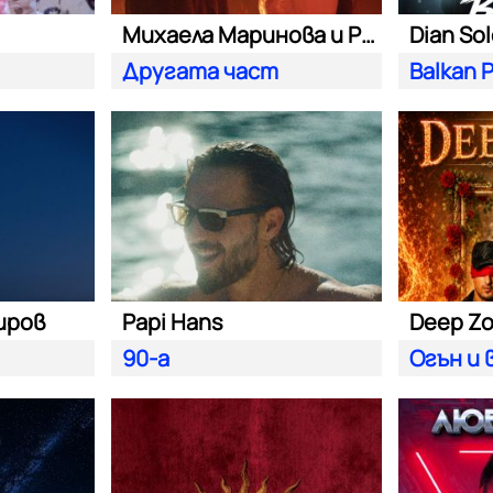
Михаела Маринова и Pavell
Dian So
Другата част
Balkan 
иров
Papi Hans
Deep Z
90-а
Oгън и 