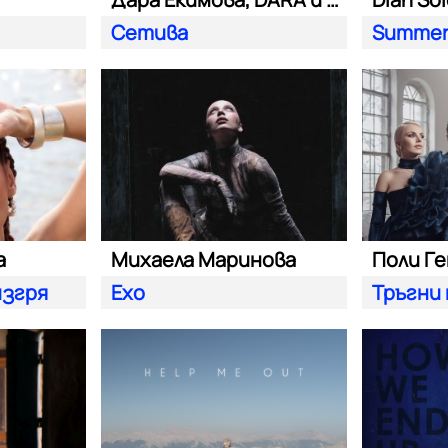
Сетива
Summer
а
Михаела Маринова
Поли Г
изгря
Ехо
Тръгни