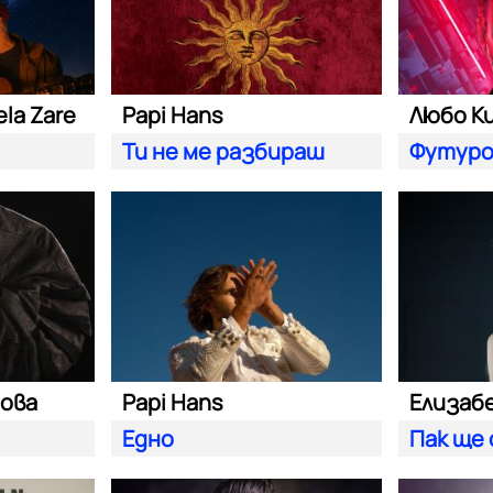
la Zare
Papi Hans
Любо К
Ти не ме разбираш
Футуро
ова
Papi Hans
Елизаб
Едно
Пак ще