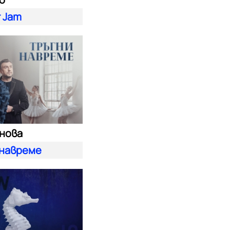
 Jam
енова
 навреме