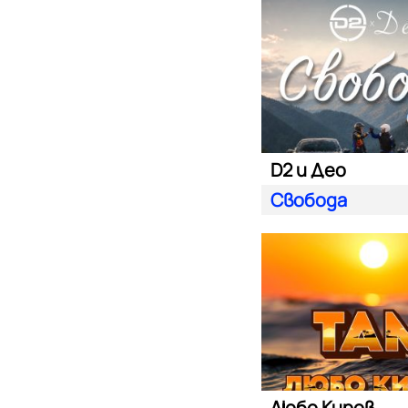
D2 и Део
Свобода
Любо Киров