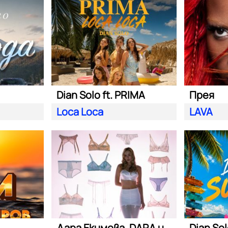
Dian Solo ft. PRIMA
Прея
Loca Loca
LAVA
Дара Екимова, DARA и Eva Lea
Dian So