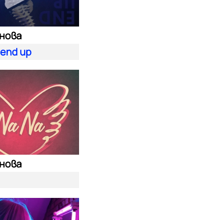
енова
end up
енова