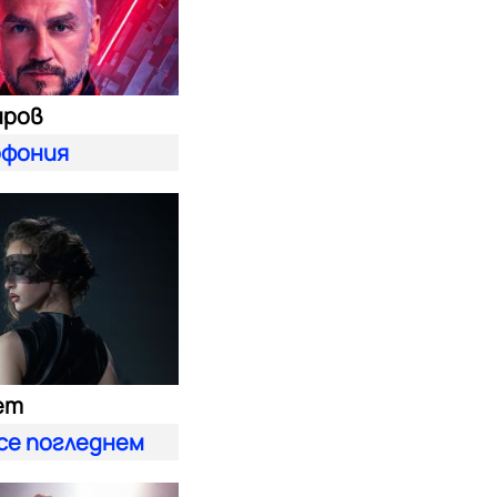
иров
фония
ет
 се погледнем