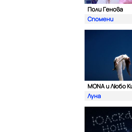
Поли Генова
Спомени
MONA и Любо К
Луна