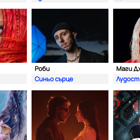
Роби
Маги Д
Синьо сърце
Лудост