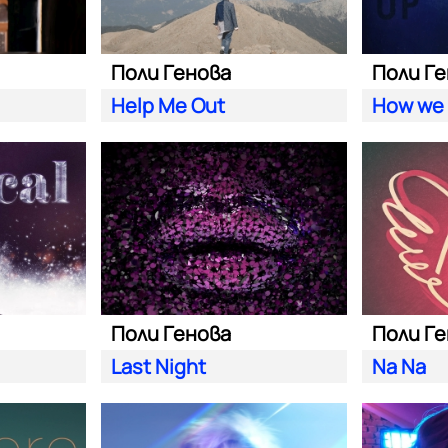
Поли Генова
Поли Г
Help Me Out
How we 
Поли Генова
Поли Г
Last Night
Na Na