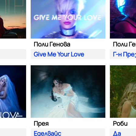
Поли Генова
Поли Г
Give Me Your Love
Г-н Пр
Прея
Роби
Еделвайс
Да