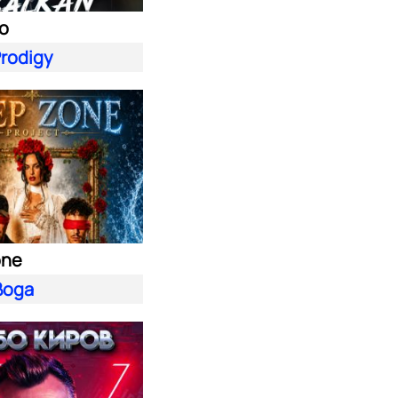
lo
Prodigy
one
вода