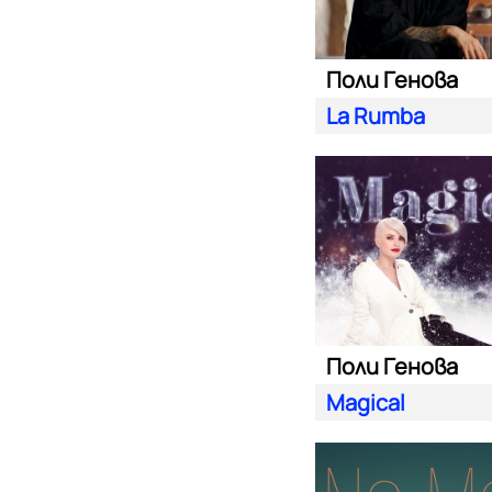
Поли Генова
La Rumba
Поли Генова
Magical