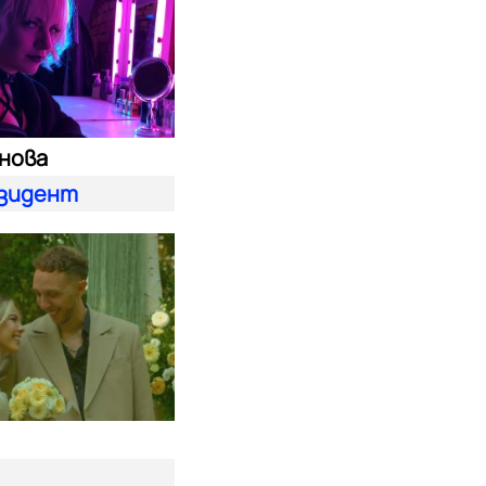
енова
езидент