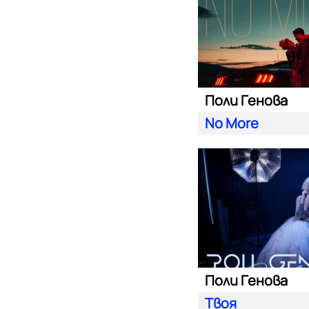
Поли Генова
No More
Поли Генова
Твоя