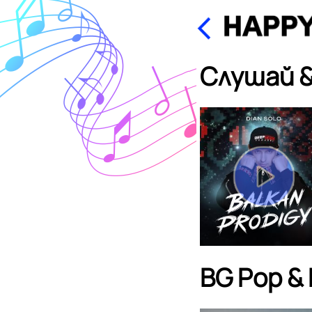
Слушай &
BG Pop &