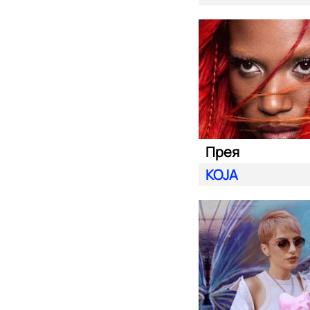
Прея
KOJA