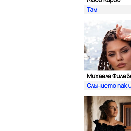
Там
Михаела Филев
Слънцето пак 