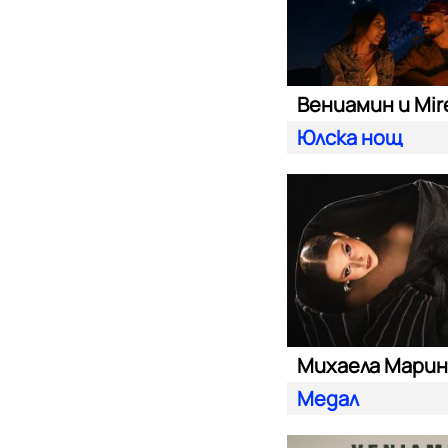
Вениамин и Mire
Юлска нощ
Михаела Марин
Медал