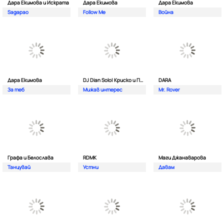
Дара Екимова и Искрата
Дара Екимова
Дара Екимова
Sagapao
Follow Me
Война
Дара Екимова
DJ Dian Solo| Криско и Панайот Панайотов
DARA
За теб
Мижав интерес
Mr. Rover
Графа и Белослава
RDMK
Маги Джанаварова
Танцувай
Устни
Давам