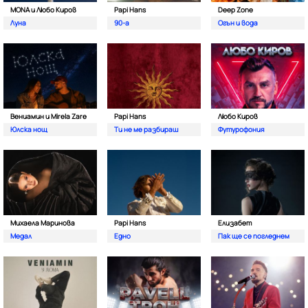
MONA и Любо Киров
Papi Hans
Deep Zone
Луна
90-а
Oгън и вода
Вениамин и Mirela Zare
Papi Hans
Любо Киров
Юлска нощ
Ти не ме разбираш
Футурофония
Михаела Маринова
Papi Hans
Елизабет
Медал
Едно
Пак ще се погледнем