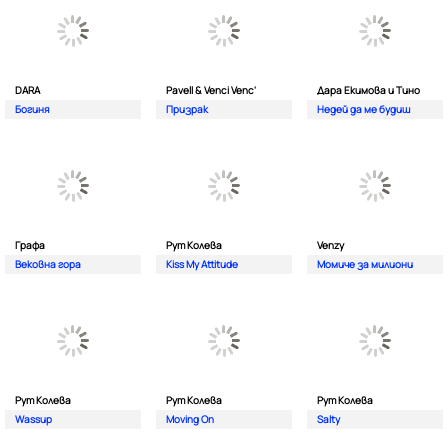
DARA
Pavell & Venci Venc'
Дара Екимова и Тино
Богиня
Призрак
Недей да ме будиш
Графа
Рут Колева
Venzy
Вековна гора
Kiss My Attitude
Момиче за милиони
Рут Колева
Рут Колева
Рут Колева
Wassup
Moving On
Salty