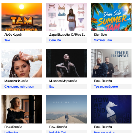
Любо Киров
Дара Екимова, DARA и Eva Lea
Dian Solo
Там
Сетива
Summer Jam
Михаела Филева
Михаела Маринова
Поли Генова
Слънцето пак изгря
Ехо
Тръгни навреме
Поли Генова
Поли Генова
Поли Генова
La Rumba
Help Me Out
How we end up