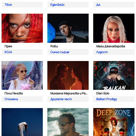
Твоя
Еделвайс
Да
Прея
Роби
Маги Джанаварова
KOJA
Синьо сърце
Лудост
Поли Генова
Михаела Маринова и Pavell
Dian Solo
Спомени
Другата част
Balkan Prodigy