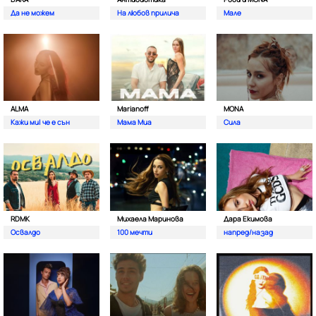
Да не можем
На любов прилича
Мале
ALMA
Marianoff
MONA
Кажи ми| че е сън
Мама Миа
Сила
RDMK
Михаела Маринова
Дара Екимова
Освалдо
100 мечти
напред/назад