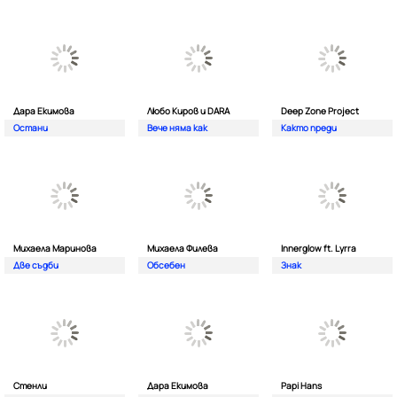
Дара Екимова
Любо Киров и DARA
Deep Zone Project
Остани
Вече няма как
Както преди
Михаела Маринова
Михаела Филева
Innerglow ft. Lyrra
Две съдби
Обсебен
Знак
Стенли
Дара Екимова
Papi Hans