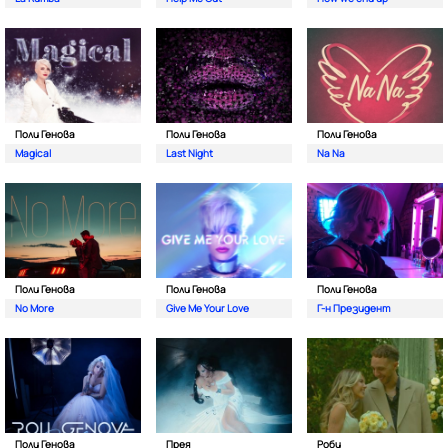
Поли Генова
Поли Генова
Поли Генова
Magical
Last Night
Na Na
Поли Генова
Поли Генова
Поли Генова
No More
Give Me Your Love
Г-н Президент
Поли Генова
Прея
Роби