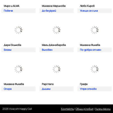
Миро и ALMA
Михаела Маринова
Любо Киров
Повече
До безкрай
Усеща се сила
Дара Екимова
Маги Джанаварова
Михаела Филева
Бягам
Виновен
По-добра от мен
Михаела Филева
Papi Hans
Графа
Опора
Дишам
Утре отново
2026 Vivacom Happy Call
Контакти
|
Общи условия
|
Лични данни