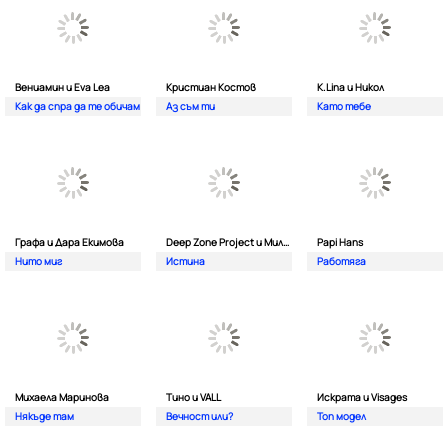
Вениамин и Eva Lea
Кристиан Костов
K.Lina и Никол
Как да спра да те обичам
Аз съм ти
Като тебе
Графа и Дара Екимова
Deep Zone Project и Милена
Papi Hans
Нито миг
Истина
Работяга
Михаела Маринова
Тино и VALL
Искрата и Visages
Някъде там
Вечност или?
Топ модел