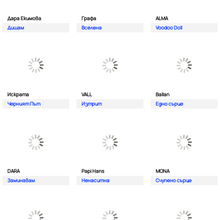
Дара Екимова
Графа
ALMA
Дишам
Вселена
Voodoo Doll
Искрата
VALL
Ballan
Черният Път
Изтрит
Едно сърце
DARA
Papi Hans
MONA
Заминавам
Ненаситна
Счупено сърце