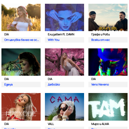
DIA
Елизабет ft. DAWN
Графа и Роби
От целувка белег не остава
With You
Всеки от нас
DIA
DIA
DIA
Egeya
Девойко
Veno Neveno
DIA
VALL
Миро и ALMA