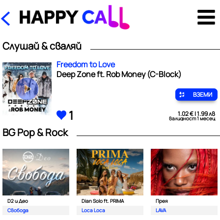
Слушай & сваляй
Freedom to Love
Deep Zone ft. Rob Money (C-Block)
ВЗЕМИ
1
1.02 € | 1.99 лв
валидност 1 месец
BG Pop & Rock
D2 и Део
Dian Solo ft. PRIMA
Прея
Свобода
Loca Loca
LAVA