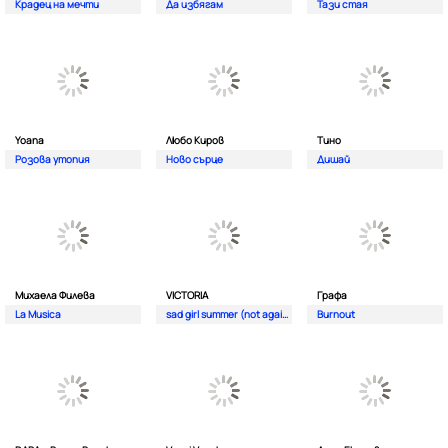
Крадец на мечти
Да избягам
Тази стая
Yoana
Любо Киров
Тино
Розова утопия
Ново сърце
Дишай
Михаела Филева
VICTORIA
Графа
La Musica
sad girl summer (not again)
Burnout