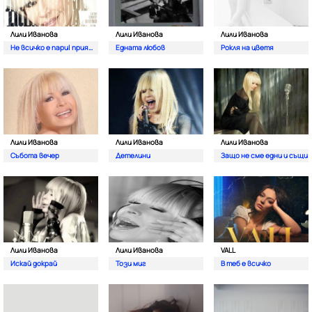
Лили Иванова
Лили Иванова
Лили Иванова
Не всичко е пари| приятелю
Едната любов
Рокля на цветя
Лили Иванова
Лили Иванова
Лили Иванова
Събота вечер
Детелини
Защо не сме едни и същи
Лили Иванова
Лили Иванова
VALL
Искай докрай
Този миг
В теб е всичко