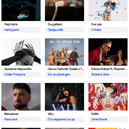
Papi Hans
Елизабет
Eva Lea
Непознат
Преди теб
V Kluba
Михаела Маринова
Орлин Павлов| Графа и The Brunches
Edward Maya ft. Playmen & Alma
Under Pressure
Ех| че хубав ден
Sweet & Slow
Вениамин
VALL
DARA
Рано моя
Последната сълза
Онче бонче