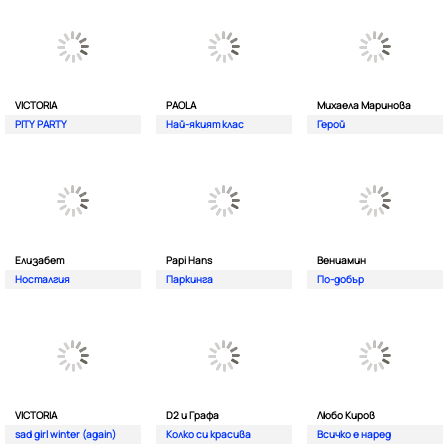
VICTORIA
PAOLA
Михаела Маринова
PITY PARTY
Най-якият клас
Герой
Елизабет
Papi Hans
Вениамин
Носталгия
Паркинга
По-добър
VICTORIA
D2 и Графа
Любо Киров
sad girl winter (again)
Колко си красива
Всичко е наред