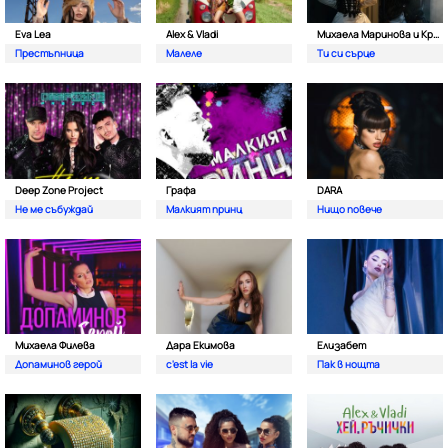
Eva Lea
Alex & Vladi
Михаела Маринова и Кристиан Костов
Престъпница
Малеле
Ти си сърце
Deep Zone Project
Графа
DARA
Не ме събуждай
Малкият принц
Нищо повече
Михаела Филева
Дара Екимова
Елизабет
Допаминов герой
c'est la vie
Пак в нощта