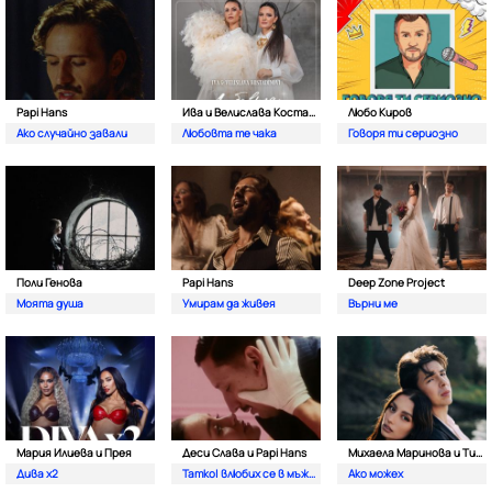
Papi Hans
Ива и Велислава Костадинови
Любо Киров
Ако случайно завали
Любовта те чака
Говоря ти сериозно
Поли Генова
Papi Hans
Deep Zone Project
Моята душа
Умирам да живея
Върни ме
Мария Илиева и Прея
Деси Слава и Papi Hans
Михаела Маринова и Тино
Дива х2
Татко| влюбих се в мъжкар
Ако можех