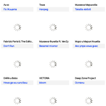
Лъчо
Тома
Михаела Маринова
По Жицата
Напред
Такава любов
Fabrizio Parisi & The Editor ft. ALMA
Михаела Филева ft. VenZy
Миро и Мария Илиева
Don't Run
Besame| mi amor
Ако утре няма днес
DARA и Bobo
VICTORIA
Deep Zone Project
Няма да ми липсваш
bloom
Остани