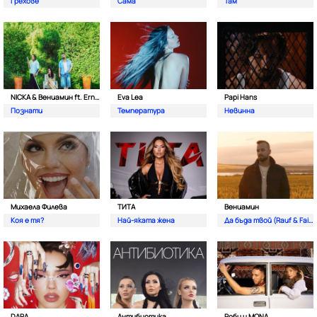
Грехове
Сама
Там
NICKA & Вениамин ft. Ernesto Valenzuela
Eva Lea
Papi Hans
Познати
Температура
Невинна
Михаела Филева
ТИТА
Вениамин
Коя е тя?
Най-яката жена
Да бъда твой (Rauf & Faik)
DARA
Антибиотика
Роби и MONA