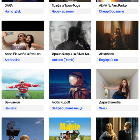
DARA
Графа и Трио Фида
ALMA ft. Alex Parker
Нито звук
Черен гранит
Cheap Dopamine
Дара Екимова и Eva Lea
Ирина Флорин и Silver Ivanov
Alexcheto
Adrenalina
Докога (Remix)
Без край| но
Вениамин
Любо Киров
Дара Екимова
На макс
За красивите неща
Хъни