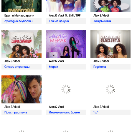
Братя Мангасариян
Alex & Vladi ft. EMIL TRF
Alex & Vladi
Луксозни глупости
Ела ме целуни
Хей ръчички
Alex & Vladi
Alex & Vladi
Alex & Vladi
Стари страници
Мерак
Гаджета
Alex & Vladi
Alex & Vladi
Alex & Vladi
Пристрастена
Имаме цялото време
1 x 1