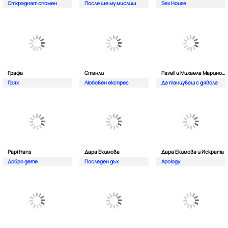
Откраднат спомен
После ще му мислиш
Sex House
Графа
Стенли
Pavell и Михаела Маринова
Грях
Любовен експрес
Да танцуваш с дявола
Papi Hans
Дара Екимова
Дара Екимова и Искрата
Добро дете
Последен дъх
Apology