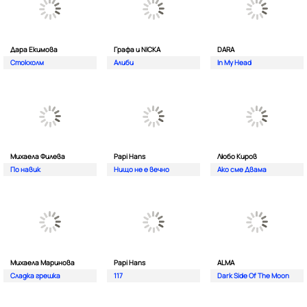
Дара Екимова
Графа и NICKA
DARA
Стокхолм
Алиби
In My Head
Михаела Филева
Papi Hans
Любо Киров
По навик
Нищо не е вечно
Ако сме Двама
Михаела Маринова
Papi Hans
ALMA
Сладка грешка
117
Dark Side Of The Moon