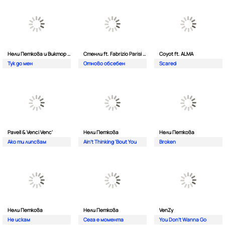
Нели Петкова и Виктор Калев
Стенли ft. Fabrizio Parisi & The Editor
Coyot ft. ALMA
Тук до мен
Отново обсебен
Scared
Pavell & Venci Venc'
Нели Петкова
Нели Петкова
Ако ти липсвам
Ain't Thinking 'Bout You
Broken
Нели Петкова
Нели Петкова
VenZy
Не искам
Сега е момента
You Don't Wanna Go