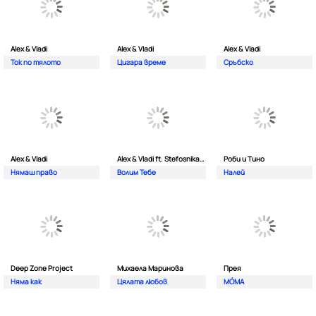
Alex & Vladi
Alex & Vladi
Alex & Vladi
Ток по тялото
Цигара време
Сръбско
Alex & Vladi
Alex & Vladi ft. Stefosnikat Ot Nos
Роби и Тино
Нямаш право
Волим Тебе
Налей
Deep Zone Project
Михаела Маринова
Прея
Няма как
Цялата любов
MÓMA