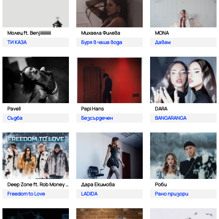
Молец ft. Benjiiiiiiiiiii
Михаела Филева
MONA
ТИ КАЗА
Буря в чаша вода
Давам
Pavell
Papi Hans
DARA
Съдба
Безсърдечен
BANGARANGA
Deep Zone ft. Rob Money (C-Block)
Дара Екимова
Роби
Freedom to Love
LADIDA
Рано призори