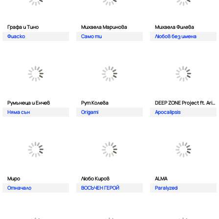
Графа и Тино
Михаела Маринова
Михаела Филева
Фиаско
Само ти
Любов без имена
Румънеца и Енчев
Рут Колева
DEEP ZONE Project ft. Aristos Constantinou
Няма сън
Origami
Apocalipsis
Миро
Любо Киров
ALMA
Отначало
ВОСЪЧЕН ГЕРОЙ
Paralyzed