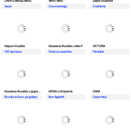
DARA и Венци Венц'
Venci Venc'
Дара Екимова
Змия
Слънчогледи
Славата
Мария Илиева
Михаела Филева и Alex P
VICTORIA
100 причини
Опасни шматки
Paradox
Михаела Филева и Дара Екимова
MONA и Искрата
DARA
Всичко е било за добро
Bon Appetit
Само Мой