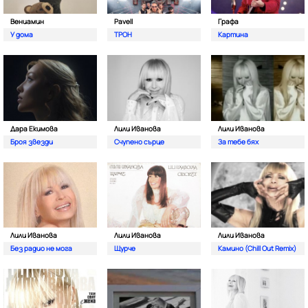
Вениамин
Pavell
Графа
У дома
ТРОН
Картина
Дара Екимова
Лили Иванова
Лили Иванова
Броя звезди
Счупено сърце
За тебе бях
Лили Иванова
Лили Иванова
Лили Иванова
Без радио не мога
Щурче
Камино (Chill Out Remix)