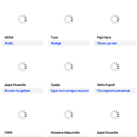
MONA
Тино
Papi Hans
Жива
Жажда
Песен за нея
Дара Екимова
Графа
Любо Киров
Всичко ти давам
Един път на един милион
Последното решение
DARA
Михаела Маринова
Дара Екимова