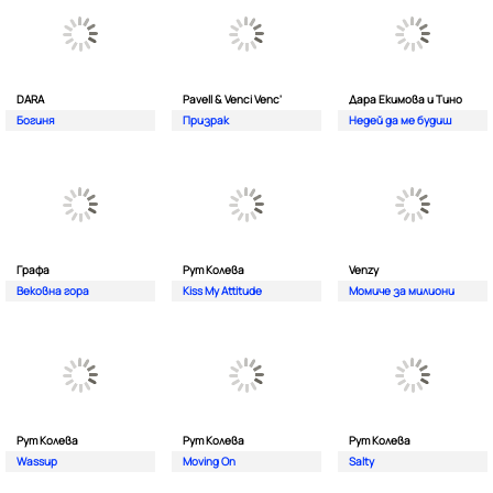
DARA
Pavell & Venci Venc'
Дара Екимова и Тино
Богиня
Призрак
Недей да ме будиш
Графа
Рут Колева
Venzy
Вековна гора
Kiss My Attitude
Момиче за милиони
Рут Колева
Рут Колева
Рут Колева
Wassup
Moving On
Salty