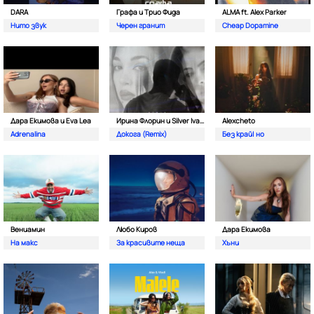
DARA
Графа и Трио Фида
ALMA ft. Alex Parker
Нито звук
Черен гранит
Cheap Dopamine
Дара Екимова и Eva Lea
Ирина Флорин и Silver Ivanov
Alexcheto
Adrenalina
Докога (Remix)
Без край| но
Вениамин
Любо Киров
Дара Екимова
На макс
За красивите неща
Хъни