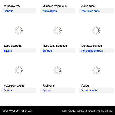
Миро и ALMA
Михаела Маринова
Любо Киров
Повече
До безкрай
Усеща се сила
Дара Екимова
Маги Джанаварова
Михаела Филева
Бягам
Виновен
По-добра от мен
Михаела Филева
Papi Hans
Графа
Опора
Дишам
Утре отново
2026 Vivacom Happy Call
Контакти
|
Общи условия
|
Лични данни