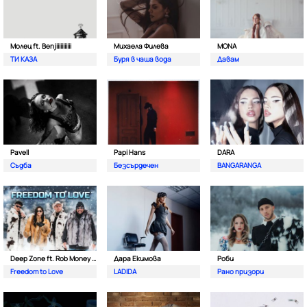
Молец ft. Benjiiiiiiiiiii
Михаела Филева
MONA
ТИ КАЗА
Буря в чаша вода
Давам
Pavell
Papi Hans
DARA
Съдба
Безсърдечен
BANGARANGA
Deep Zone ft. Rob Money (C-Block)
Дара Екимова
Роби
Freedom to Love
LADIDA
Рано призори