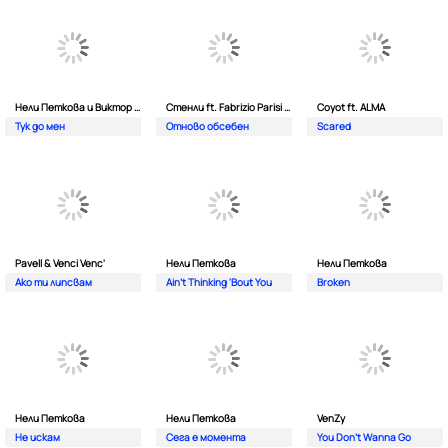
Нели Петкова и Виктор Калев
Стенли ft. Fabrizio Parisi & The Editor
Coyot ft. ALMA
Тук до мен
Отново обсебен
Scared
Pavell & Venci Venc'
Нели Петкова
Нели Петкова
Ако ти липсвам
Ain't Thinking 'Bout You
Broken
Нели Петкова
Нели Петкова
VenZy
Не искам
Сега е момента
You Don't Wanna Go