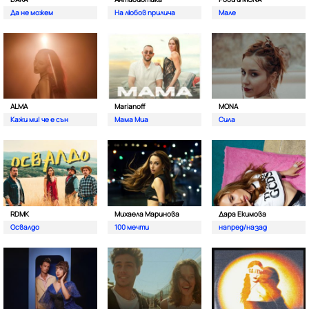
Да не можем
На любов прилича
Мале
ALMA
Marianoff
MONA
Кажи ми| че е сън
Мама Миа
Сила
RDMK
Михаела Маринова
Дара Екимова
Освалдо
100 мечти
напред/назад