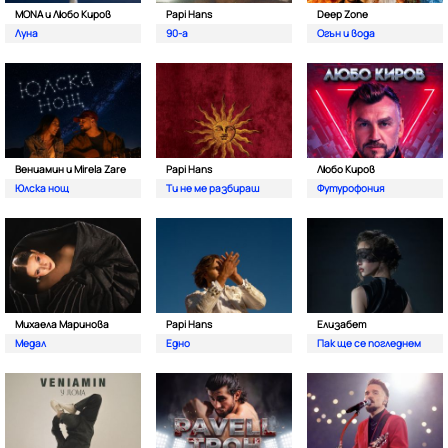
MONA и Любо Киров
Papi Hans
Deep Zone
Луна
90-а
Oгън и вода
Вениамин и Mirela Zare
Papi Hans
Любо Киров
Юлска нощ
Ти не ме разбираш
Футурофония
Михаела Маринова
Papi Hans
Елизабет
Медал
Едно
Пак ще се погледнем