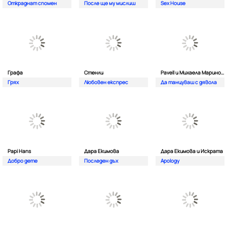
Откраднат спомен
После ще му мислиш
Sex House
Графа
Стенли
Pavell и Михаела Маринова
Грях
Любовен експрес
Да танцуваш с дявола
Papi Hans
Дара Екимова
Дара Екимова и Искрата
Добро дете
Последен дъх
Apology