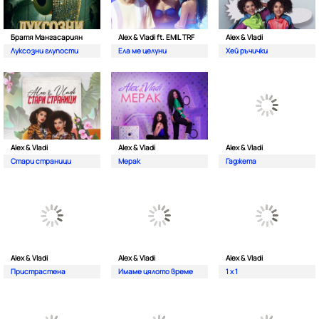
Братя Мангасариян
Alex & Vladi ft. EMIL TRF
Alex & Vladi
Луксозни глупости
Ела ме целуни
Хей ръчички
Alex & Vladi
Alex & Vladi
Alex & Vladi
Стари страници
Мерак
Гаджета
Alex & Vladi
Alex & Vladi
Alex & Vladi
Пристрастена
Имаме цялото време
1 x 1