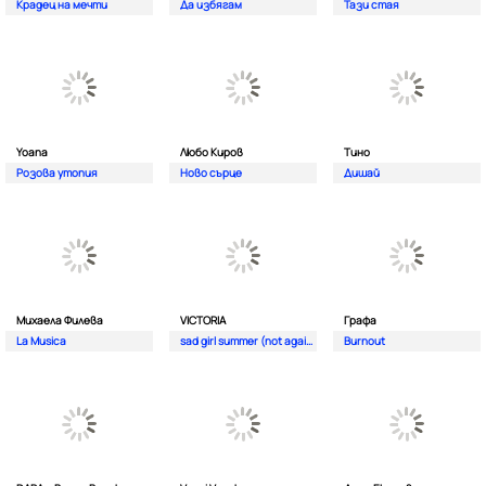
Крадец на мечти
Да избягам
Тази стая
Yoana
Любо Киров
Тино
Розова утопия
Ново сърце
Дишай
Михаела Филева
VICTORIA
Графа
La Musica
sad girl summer (not again)
Burnout