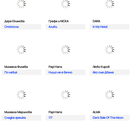
Дара Екимова
Графа и NICKA
DARA
Стокхолм
Алиби
In My Head
Михаела Филева
Papi Hans
Любо Киров
По навик
Нищо не е вечно
Ако сме Двама
Михаела Маринова
Papi Hans
ALMA
Сладка грешка
117
Dark Side Of The Moon