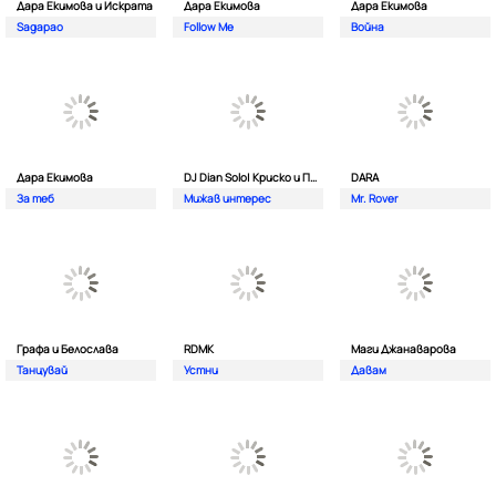
Дара Екимова и Искрата
Дара Екимова
Дара Екимова
Sagapao
Follow Me
Война
Дара Екимова
DJ Dian Solo| Криско и Панайот Панайотов
DARA
За теб
Мижав интерес
Mr. Rover
Графа и Белослава
RDMK
Маги Джанаварова
Танцувай
Устни
Давам