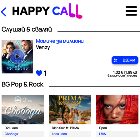
Слушай & сваляй
Момиче за милиони
Venzy
ВЗЕМИ
1
1.02 € | 1.99 лв
валидност 1 месец
BG Pop & Rock
D2 и Део
Dian Solo ft. PRIMA
Прея
Свобода
Loca Loca
LAVA