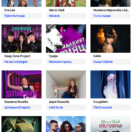
Eva Lea
Alex & Vladi
Михаела Маринова и Кристиан Костов
Престъпница
Малеле
Ти си сърце
Deep Zone Project
Графа
DARA
Не ме събуждай
Малкият принц
Нищо повече
Михаела Филева
Дара Екимова
Елизабет
Допаминов герой
c'est la vie
Пак в нощта