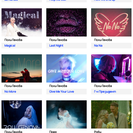
Поли Генова
Поли Генова
Поли Генова
Magical
Last Night
Na Na
Поли Генова
Поли Генова
Поли Генова
No More
Give Me Your Love
Г-н Президент
Поли Генова
Прея
Роби