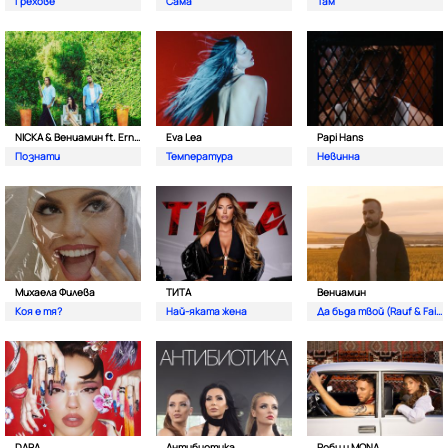
Грехове
Сама
Там
NICKA & Вениамин ft. Ernesto Valenzuela
Eva Lea
Papi Hans
Познати
Температура
Невинна
Михаела Филева
ТИТА
Вениамин
Коя е тя?
Най-яката жена
Да бъда твой (Rauf & Faik)
DARA
Антибиотика
Роби и MONA