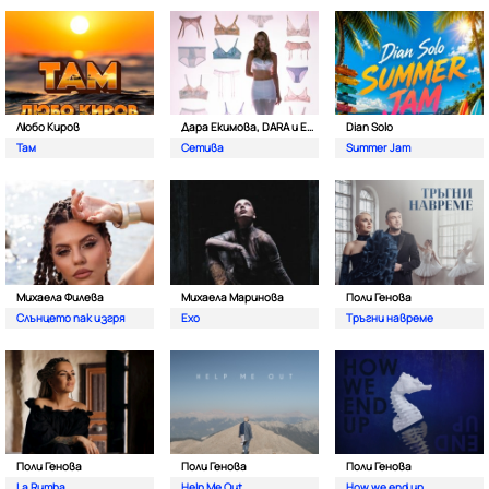
Любо Киров
Дара Екимова, DARA и Eva Lea
Dian Solo
Там
Сетива
Summer Jam
Михаела Филева
Михаела Маринова
Поли Генова
Слънцето пак изгря
Ехо
Тръгни навреме
Поли Генова
Поли Генова
Поли Генова
La Rumba
Help Me Out
How we end up