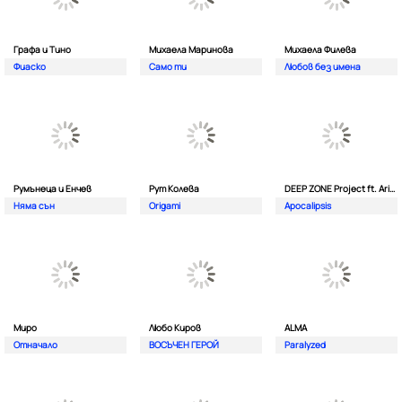
Графа и Тино
Михаела Маринова
Михаела Филева
Фиаско
Само ти
Любов без имена
Румънеца и Енчев
Рут Колева
DEEP ZONE Project ft. Aristos Constantinou
Няма сън
Origami
Apocalipsis
Миро
Любо Киров
ALMA
Отначало
ВОСЪЧЕН ГЕРОЙ
Paralyzed