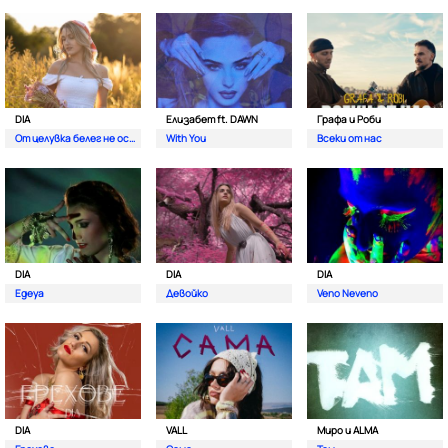
DIA
Елизабет ft. DAWN
Графа и Роби
От целувка белег не остава
With You
Всеки от нас
DIA
DIA
DIA
Egeya
Девойко
Veno Neveno
DIA
VALL
Миро и ALMA