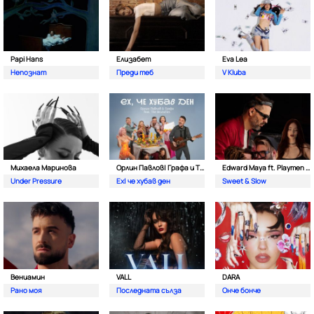
Papi Hans
Елизабет
Eva Lea
Непознат
Преди теб
V Kluba
Михаела Маринова
Орлин Павлов| Графа и The Brunches
Edward Maya ft. Playmen & Alma
Under Pressure
Ех| че хубав ден
Sweet & Slow
Вениамин
VALL
DARA
Рано моя
Последната сълза
Онче бонче