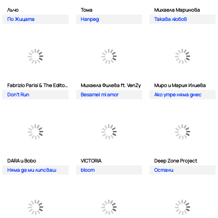
Лъчо
Тома
Михаела Маринова
По Жицата
Напред
Такава любов
Fabrizio Parisi & The Editor ft. ALMA
Михаела Филева ft. VenZy
Миро и Мария Илиева
Don't Run
Besame| mi amor
Ако утре няма днес
DARA и Bobo
VICTORIA
Deep Zone Project
Няма да ми липсваш
bloom
Остани