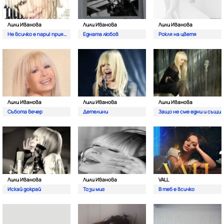
Лили Иванова
Лили Иванова
Лили Иванова
Не всичко е пари| приятелю
Едната любов
Рокля на цветя
Лили Иванова
Лили Иванова
Лили Иванова
Събота вечер
Детелини
Защо не сме едни и същи
Лили Иванова
Лили Иванова
VALL
Искай докрай
Този миг
В теб е всичко