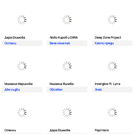
Дара Екимова
Любо Киров и DARA
Deep Zone Project
Остани
Вече няма как
Както преди
Михаела Маринова
Михаела Филева
Innerglow ft. Lyrra
Две съдби
Обсебен
Знак
Стенли
Дара Екимова
Papi Hans