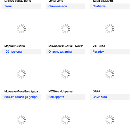
DARA и Венци Венц'
Venci Venc'
Дара Екимова
Змия
Слънчогледи
Славата
Мария Илиева
Михаела Филева и Alex P
VICTORIA
100 причини
Опасни шматки
Paradox
Михаела Филева и Дара Екимова
MONA и Искрата
DARA
Всичко е било за добро
Bon Appetit
Само Мой