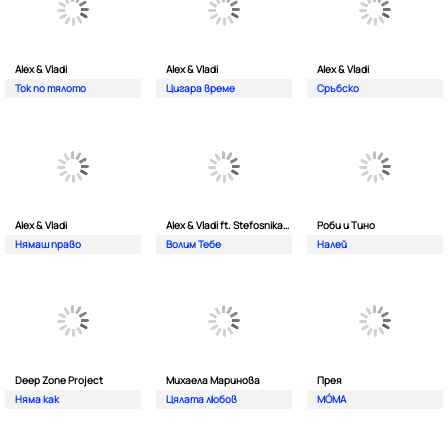
Alex & Vladi
Alex & Vladi
Alex & Vladi
Ток по тялото
Цигара време
Сръбско
Alex & Vladi
Alex & Vladi ft. Stefosnikat Ot Nos
Роби и Тино
Нямаш право
Волим Тебе
Налей
Deep Zone Project
Михаела Маринова
Прея
Няма как
Цялата любов
MÓMA