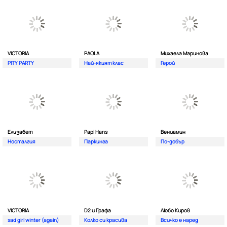
VICTORIA
PAOLA
Михаела Маринова
PITY PARTY
Най-якият клас
Герой
Елизабет
Papi Hans
Вениамин
Носталгия
Паркинга
По-добър
VICTORIA
D2 и Графа
Любо Киров
sad girl winter (again)
Колко си красива
Всичко е наред