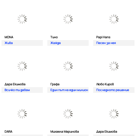
MONA
Тино
Papi Hans
Жива
Жажда
Песен за нея
Дара Екимова
Графа
Любо Киров
Всичко ти давам
Един път на един милион
Последното решение
DARA
Михаела Маринова
Дара Екимова