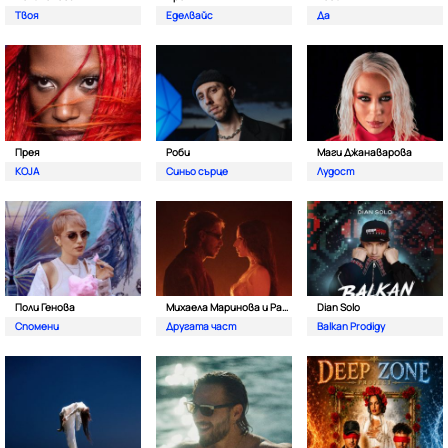
Твоя
Еделвайс
Да
Прея
Роби
Маги Джанаварова
KOJA
Синьо сърце
Лудост
Поли Генова
Михаела Маринова и Pavell
Dian Solo
Спомени
Другата част
Balkan Prodigy