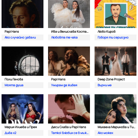
Papi Hans
Ива и Велислава Костадинови
Любо Киров
Ако случайно завали
Любовта те чака
Говоря ти сериозно
Поли Генова
Papi Hans
Deep Zone Project
Моята душа
Умирам да живея
Върни ме
Мария Илиева и Прея
Деси Слава и Papi Hans
Михаела Маринова и Тино
Дива х2
Татко| влюбих се в мъжкар
Ако можех