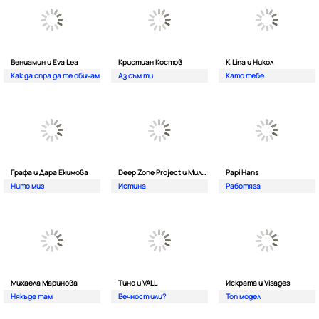
Вениамин и Eva Lea
Кристиан Костов
K.Lina и Никол
Как да спра да те обичам
Аз съм ти
Като тебе
Графа и Дара Екимова
Deep Zone Project и Милена
Papi Hans
Нито миг
Истина
Работяга
Михаела Маринова
Тино и VALL
Искрата и Visages
Някъде там
Вечност или?
Топ модел