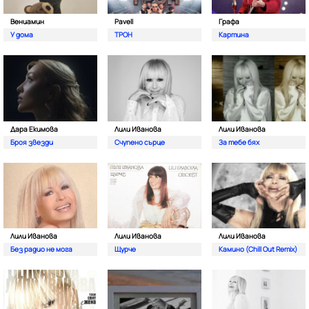
Вениамин
Pavell
Графа
У дома
ТРОН
Картина
Дара Екимова
Лили Иванова
Лили Иванова
Броя звезди
Счупено сърце
За тебе бях
Лили Иванова
Лили Иванова
Лили Иванова
Без радио не мога
Щурче
Камино (Chill Out Remix)