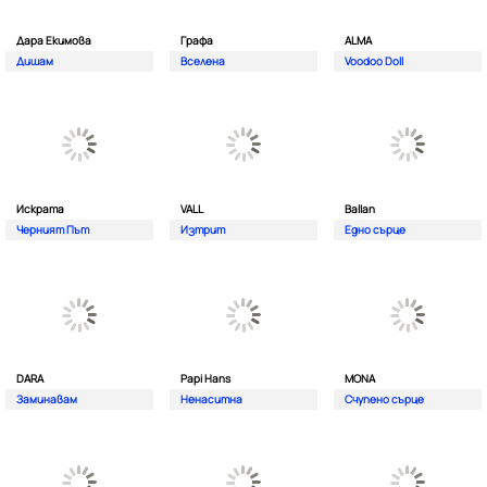
Дара Екимова
Графа
ALMA
Дишам
Вселена
Voodoo Doll
Искрата
VALL
Ballan
Черният Път
Изтрит
Едно сърце
DARA
Papi Hans
MONA
Заминавам
Ненаситна
Счупено сърце