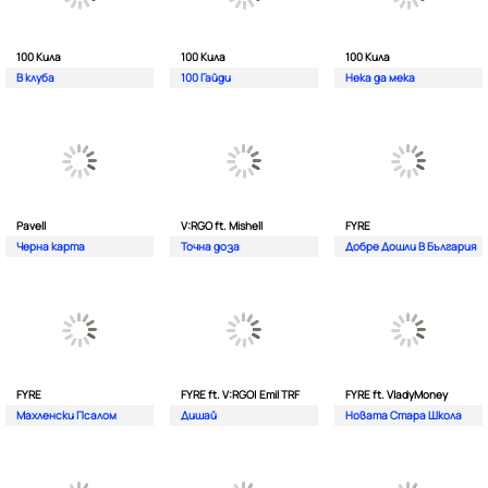
100 Кила
100 Кила
100 Кила
В клуба
100 Гайди
Нека да мека
Pavell
V:RGO ft. Mishell
FYRE
Черна карта
Точна доза
Добре Дошли В България
FYRE
FYRE ft. V:RGO| Emil TRF
FYRE ft. VladyMoney
Махленски Псалом
Дишай
Новата Стара Школа