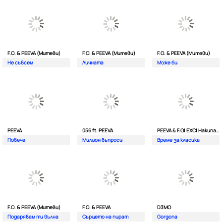
F.O. & PEEVA (Митеви)
F.O. & PEEVA (Митеви)
F.O. & PEEVA (Митеви)
Не съвсем
Личната
Мoже би
PEEVA
056 ft. PEEVA
PEEVA & F.O| EXC| Hakunata ft. Tri'o Quatro
Повече
Милион въпроси
Време за класика
F.O. & PEEVA (Митеви)
F.O. & PEEVA
D3MO
Подарявам ти вълна
Сърцето на пират
Gorgona