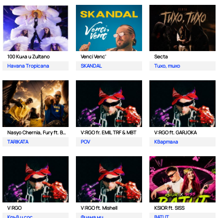
100 Кила и Zultano
Venci Venc'
Secta
Havana Tropicana
SKANDAL
Тихо, тихо
Nasyo Chernia, Fury ft. Bobo Armani
V:RGO fr. EMIL TRF & MBT
V:RGO ft. GARJOKA
TARIKATA
POV
Квартала
V:RGO
V:RGO ft. Mishell
KSIOR ft. SISS
Кръв и сос
Филма ми
BATUT