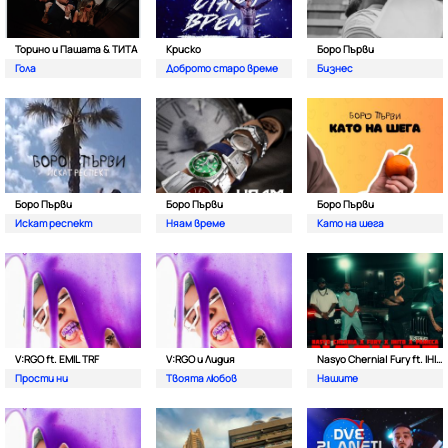
Торино и Пашата & ТИТА
Криско
Боро Първи
Гола
Доброто старо време
Бизнес
Боро Първи
Боро Първи
Боро Първи
Искат респект
Няам време
Като на шега
V:RGO ft. EMIL TRF
V:RGO и Лидия
Nasyo Chernia| Fury ft. IHITO & Pameca
Прости ни
Твоята любов
Нашите