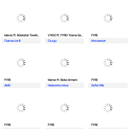
Marso ft. Bobkata| Tsvetina
V:RGO ft. FYRE| Yoana Sashova
FYRE
Пие ми се III
Сълзи
Инсомния
FYRE
Marso ft. Bobo Armani
FYRE
AMG
Нейното тяло
Sofia Hills
FYRE
FYRE
FYRE