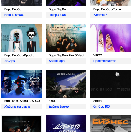
Боро Първи
Боро Първи
Боро Първи и Тита
Нощни птици
По принцип
Жесток?
Боро Първи и Криско
Боро Първи и Alex & Vladi
V:RGO
Долари
Асансьора
Просто Виктор
Emil TRF ft. Secta & V:RGO
FYRE
Secta
Живота ма дърпа
Дай ми време
От 0 до 100