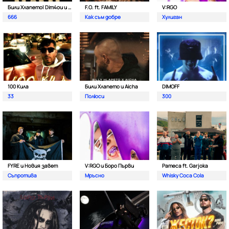
Били Хлапето| Dim4ou и Garjoka
F.O. ft. FAMILY
V:RGO
666
Как съм добре
Хулиган
100 Кила
Били Хлапето и Aicha
DIMOFF
33
Полюси
300
FYRE и Новия завет
V:RGO и Боро Първи
Pameca ft. Garjoka
Съпротива
Мръсно
Whisky Coca Cola