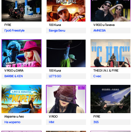
FYRE
100 Кила
V:RGO и Галена
Гроб Freestyle
Банда Бели
AMNESIA
V:RGO и DARA
100 Кила
THEO| I.N.I. & FYRE
BARBIE & KEN
LET'S GO
С нас
Играта и Лео
V:RGO
FYRE
На морето
HIM
365