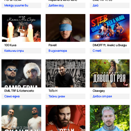
Между ушите ви
Давам газ
Дай
100 Кила
Pavell
DIMOFF ft. Алекс и Влади
Кажи ми спри
В изолатора
С теб
EMIL TRF & Kotenceto
ТоТо Н
Скандау
Само една
Тайни знам
Дявол от рая