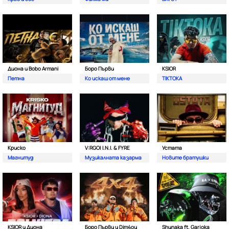
Диона и Bobo Armani
Боро Първи
KSIOR
Петна
Ко искаш от мене
TIKTOKA
Криско
V:RGO| I.N.I. & FYRE
Устата
Магнитуд
Музикалната казарма
Новите братушки
KSIOR и Диона
Боро Първи и Dim4ou
Shunaka ft. Garjoka