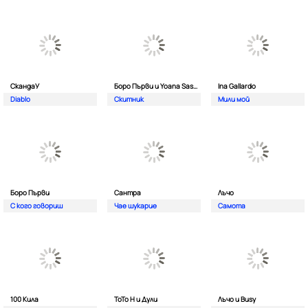
СкандаУ
Боро Първи и Yoana Sashova
Ina Gallardo
Diablo
Скитник
Мили мой
Боро Първи
Сантра
Лъчо
С кого говориш
Чае шукарие
Самота
100 Кила
ToTo H и Дули
Лъчо и Busy