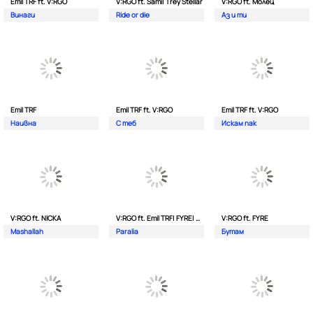
Emil TRF ft. V:RGO
V:RGO ft. Sami| Trey Stellar
V:RGO ft. Молец
Винаги
Ride or die
Аз и ти
Emil TRF
Emil TRF ft. V:RGO
Emil TRF ft. V:RGO
Наивна
С теб
Искам пак
V:RGO ft. NICKA
V:RGO ft. Emil TRF| FYRE| 2Bona
V:RGO ft. FYRE
Mashallah
Paralia
Бутам