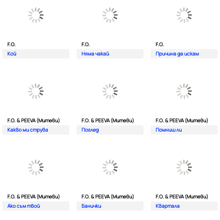
F.O.
F.O.
F.O.
Кой
Няма чакай
Причина да искам
F.O. & PEEVA (Митеви)
F.O. & PEEVA (Митеви)
F.O. & PEEVA (Митеви)
Какво ми струва
Поглед
Помниш ли
F.O. & PEEVA (Митеви)
F.O. & PEEVA (Митеви)
F.O. & PEEVA (Митеви)
Ако съм твой
Банички
Квартала