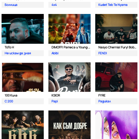
Болница
4x4
Kudet Teb Te Nyama
ToTo H
DIMOFF| Pameca и Young BB Young
Nasyo Chernia| Fury| Bobo Armani| & N.A.S.I.
Не искам да зная
Abibi
FENDI
100 Кила
KSIOR
FYRE
С 200
Papi
Радикал