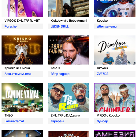
V:RGO & EMIL TRF ft. MBT
Kickdown ft. Bobo Armani
Криско
Porsche
LEDEN DRILL
Две планети
Криско и Симона
ToTo H
Dim4ou
Лошите момчета
Звяр гадняр
ZVEZDA
THEO
EMIL TRF и DJ Дамян
V:RGO и Криско
Lamine Yamal
Тарарам
Чумбер