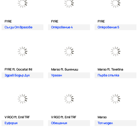
FYRE
FYRE
FYRE
Сълзи От Врагове
Откровение 4
Откровение 5
FYRE ft. Gocata| INI
Marso ft. Биляниш
Marso ft. Tsvetina
Здрав Бодър Дух
Ураган
Първа стъпка
V:RGO ft. Emil TRF
V:RGO ft. Emil TRF
Marso
Еуфория
Обещания
Топ модел