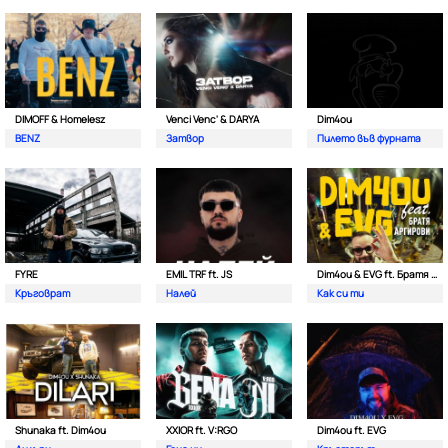
DIMOFF & Homelesz
Venci Venc' & DARYA
Dim4ou
BENZ
Затвор
Пилето във фурната
FYRE
EMIL TRF ft. JS
Dim4ou & EVG ft. Братя Аргирови
Кръговрат
Налей
Как си ти
Shunaka ft. Dim4ou
XXIOR ft. V:RGO
Dim4ou ft. EVG