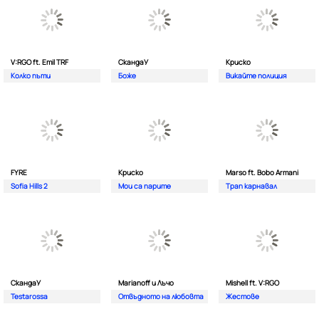
V:RGO ft. Emil TRF
СкандаУ
Криско
Колко пъти
Боже
Викайте полиция
FYRE
Криско
Marso ft. Bobo Armani
Sofia Hills 2
Мои са парите
Трап карнавал
СкандаУ
Marianoff и Лъчо
Mishell ft. V:RGO
Testarossa
Отвъдното на любовта
Жестове