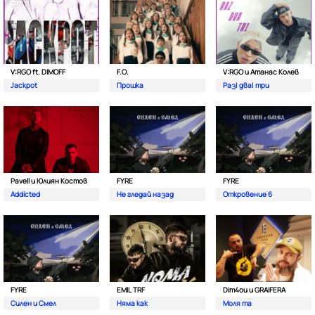
V:RGO ft. DIMOFF
F.O.
V:RGO и Атанас Колев
Jackpot
Прошка
Раз| два| три
Pavell и Юлиян Костов
FYRE
FYRE
Addicted
Не гледай назад
Откровение 6
FYRE
EMIL TRF
Dim4ou и GRAIFERA
Силен и Смел
Няма как
Моля та