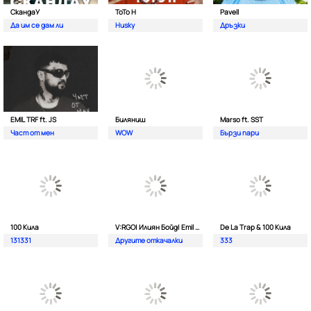
СкандаУ
ToTo H
Pavell
Да им се дам ли
Husky
Дръзки
EMIL TRF ft. JS
Биляниш
Marso ft. SST
Част от мен
WOW
Бързи пари
100 Кила
V:RGO| Илиян Бойд| Emil TRF| Dim4oU и Aтанас Колев
De La Trap & 100 Кила
131331
Другите откачалки
333