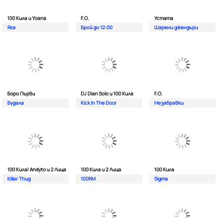
100 Кила и Yoana
F.O.
Устата
Яга
Брой до 12:00
Шарени джендъри
Боро Първи
DJ Dian Solo и 100 Кила
F.O.
Будала
Kick In The Door
Незабравки
100 Кила| Andyto и 2 Лица
100 Кила и 2 Лица
100 Кила
Killer Thug
100RM
Sigma