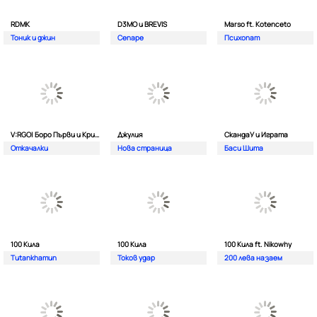
RDMK
D3MO и BREVIS
Marso ft. Kotenceto
Тоник и джин
Сепаре
Психопат
V:RGO| Боро Първи и Криско
Джулия
СкандаУ и Играта
Откачалки
Нова страница
Баси Шита
100 Кила
100 Кила
100 Кила ft. Nikowhy
Tutankhamun
Токов удар
200 лева назаем