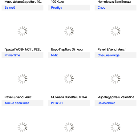
Маги Джанаварова и 100 Кила
100 Кила
Homelesz и Бат Венци
За теб
Prodigy
Спри
Графа| WOSH MC ft. FEEL
Боро Първи и Dim4ou
Pavell & Venci Venc'
Prime Time
NMZ
Спешна нужда
Pavell & Venci Venc'
Михаела Филева и Жлъч
Ицо Хазарта и Valentina
Ако не сега кога
ИН и ЯН
Само споко