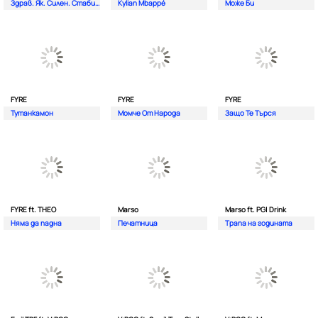
Здрав. Як. Силен. Стабилен.
Kylian Mbappé
Може Би
FYRE
FYRE
FYRE
Тутанкамон
Момче От Народа
Защо Те Търся
FYRE ft. THEO
Marso
Marso ft. PG| Drink
Няма да падна
Печатница
Трапа на годината