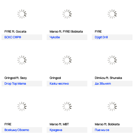
FYRE ft. Gocata
Marso ft. FYRE| Bobkata
FYRE
БСКС СФРФ
Чукове
Djigit Drill
Gringod ft. Sezy
Gringod
Dim4ou ft. Shunaka
Drop Top Mama
Кажи честно
Да Звънят
FYRE
Marso ft. MBT
Marso ft. Bobkata
Всекиму Своето
Крадена
Пие ми се