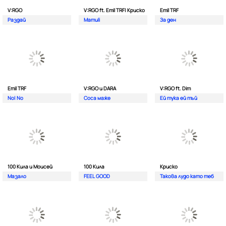
V:RGO
V:RGO ft. Emil TRF| Криско
Emil TRF
Раздай
Mamuli
За ден
Emil TRF
V:RGO и DARA
V:RGO ft. Dim
No| No
Соса маже
Ей тука ей тъй
100 Кила и Моисей
100 Кила
Криско
Мазало
FEEL GOOD
Такова лудо като теб