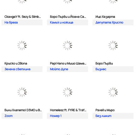
СкандаУ ft. Sezy & Siimbad
Боро Първи и Йоана Сашова
Ицо Хазарта
На брега
Камък и ножица
Депутата Христо
Криско и 2Bona
Papi Hans и Мишо Шамара
Боро Първи
Зелена светлина
Мойто Дупе
Бизнес
Били Хлапето| D3MO и BREVIS
Homelesz ft. FYRE & TraYan
Pavell и Миро
Zoom
Номер 1
Без лимит