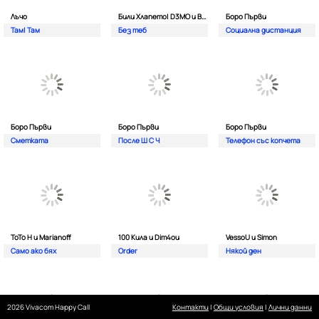
Лъчо
Били Хлапето| D3MO и BREVIS
Боро Първи
Там| Там
Без теб
Социална дистанция
Боро Първи
Боро Първи
Боро Първи
Сметката
После Ш С Ч
Телефон със копчета
ТоТо Н и Marianoff
100 Кила и Dim4ou
VessoU и Simon
Само ако бях
Order
Някой ден
2026 Vivacom Happy Call
Контакти
|
Общи условия
|
Лични данни