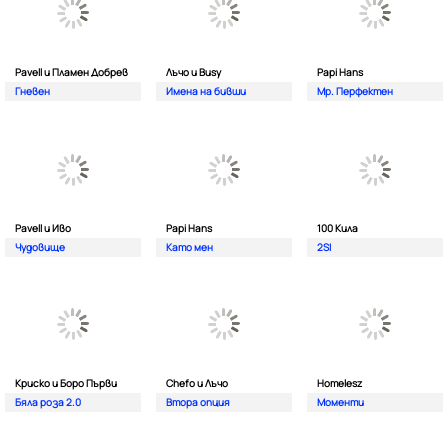
Pavell и Пламен Добрев
Лъчо и Busy
Papi Hans
Гневен
Имена на бивши
Мр. Перфектен
Pavell и Иво
Papi Hans
100 Кила
Чудовище
Като мен
2SI
Криско и Боро Първи
Chefo и Лъчо
Homelesz
Бяла роза 2.0
Втора опция
Моменти