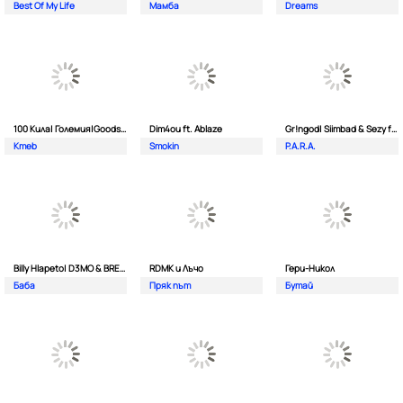
Best Of My Life
Мамба
Dreams
100 Кила| Големия|Goodslav и 2 Лица
Dim4ou ft. Ablaze
Gr!ngod| Siimbad & Sezy ft. Djaany
Kmeb
Smokin
P.A.R.A.
Billy Hlapeto| D3MO & BREVIS
RDMK и Лъчо
Гери-Никол
Баба
Пряк път
Бутай