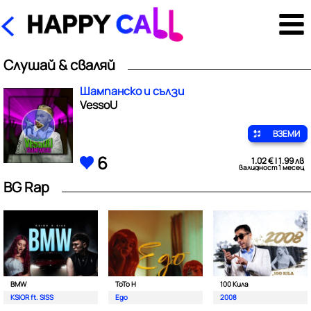
Слушай & сваляй
Шампанско и сълзи
VessoU
ВЗЕМИ
6
1.02 € | 1.99 лв
валидност 1 месец
BG Rap
BMW
ToTo H
100 Кила
KSIOR ft. SISS
Ego
2008