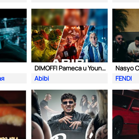
DIMOFF| Pameca и Young BB Young
ая
Abibi
FENDI