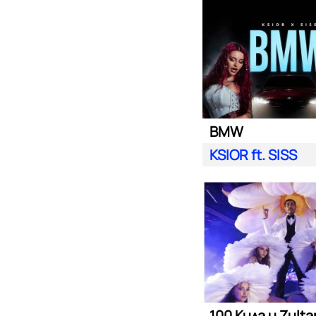
BMW
KSIOR ft. SISS
100 Кила и Zult