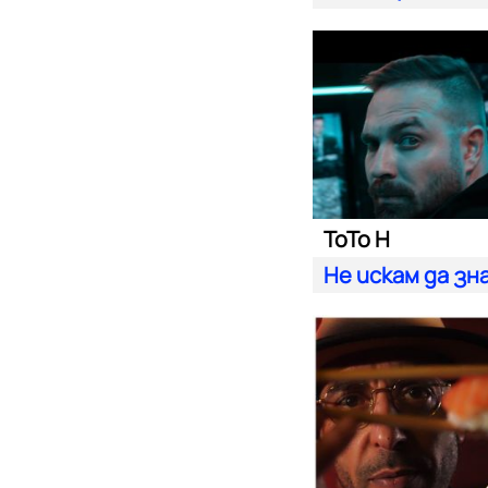
ToTo H
Не искам да зн