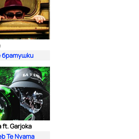
а
 братушки
ft. Garjoka
eb Te Nyama