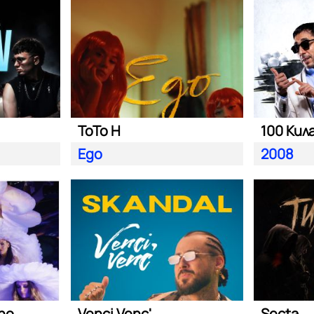
ToTo H
100 Кил
Ego
2008
ano
Venci Venc'
Secta