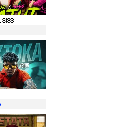
. SISS
A