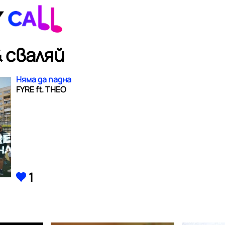
 сваляй
Няма да падна
FYRE ft. THEO
1