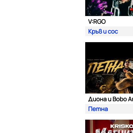
V:RGO
Кръв и сос
Диона и Bobo A
Петна