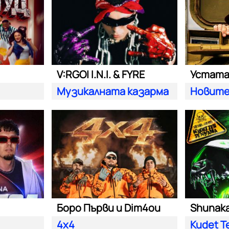
V:RGO| I.N.I. & FYRE
Устат
Музикалната казарма
Новите
Боро Първи и Dim4ou
Shunaka 
4x4
Kudet T