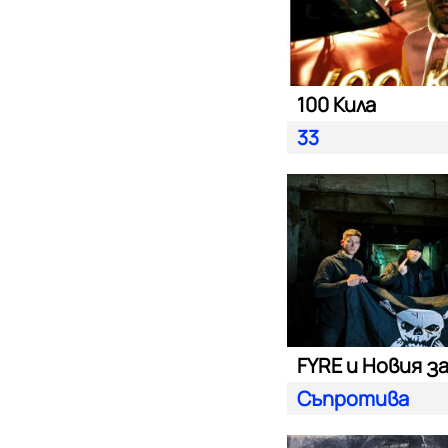
100 Кила
33
FYRE и Новия з
Съпротива