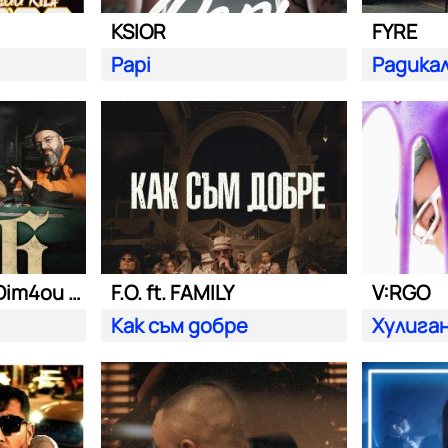
KSIOR
FYRE
Papi
Радика
Били Хлапето| Dim4ou и Garjoka
F.O. ft. FAMILY
V:RGO
Как съм добре
Хулига