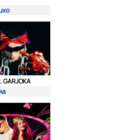
ихо
t. GARJOKA
ла