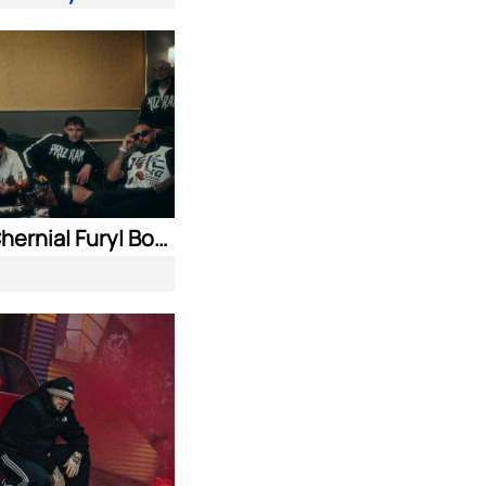
Nasyo Chernia| Fury| Bobo Armani| & N.A.S.I.