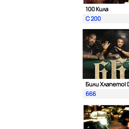
100 Кила
С 200
666