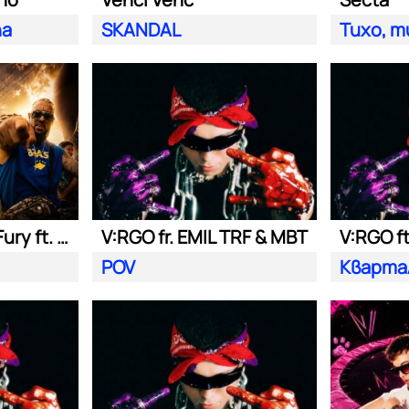
na
SKANDAL
Тихо, т
Nasyo Chernia, Fury ft. Bobo Armani
V:RGO fr. EMIL TRF & MBT
V:RGO f
POV
Кварта