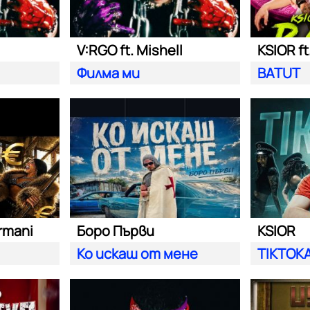
V:RGO ft. Mishell
KSIOR ft
Филма ми
BATUT
rmani
Боро Първи
KSIOR
Ко искаш от мене
TIKTOK