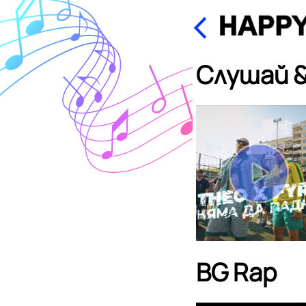
Слушай &
BG Rap