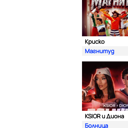
Криско
Магнитуд
KSIOR и Диона
Болница