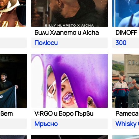
Били Хлапето и Aicha
DIMOFF
Полюси
300
авет
V:RGO и Боро Първи
Pameca 
Мръсно
Whisky 