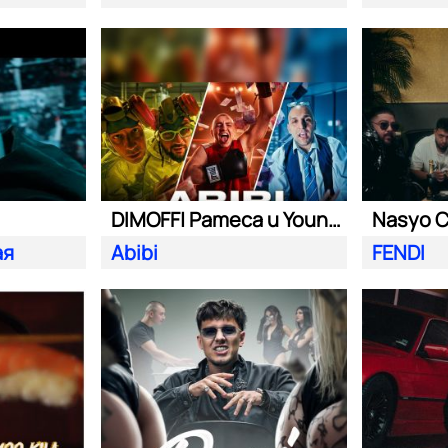
DIMOFF| Pameca и Young BB Young
ая
Abibi
FENDI