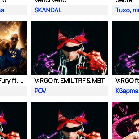
na
SKANDAL
Тихо, т
Nasyo Chernia, Fury ft. Bobo Armani
V:RGO fr. EMIL TRF & MBT
V:RGO f
POV
Кварта