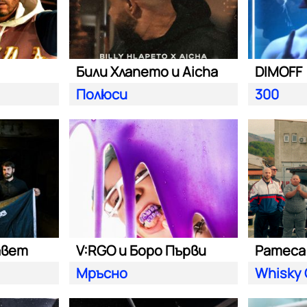
Били Хлапето и Aicha
DIMOFF
Полюси
300
авет
V:RGO и Боро Първи
Pameca 
Мръсно
Whisky 