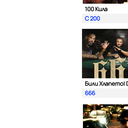
100 Кила
С 200
666