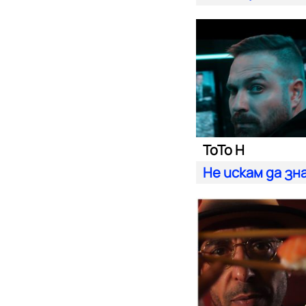
ToTo H
Не искам да зн