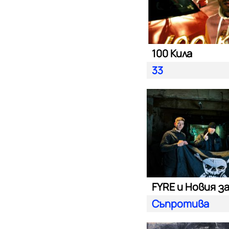
100 Кила
33
FYRE и Новия з
Съпротива