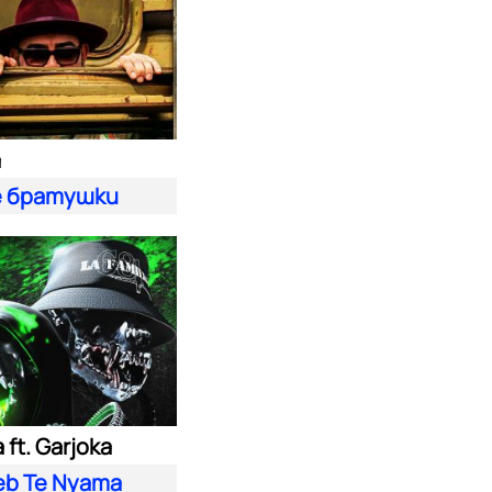
а
 братушки
ft. Garjoka
eb Te Nyama