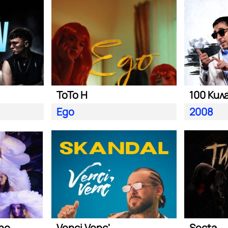
ToTo H
100 Кил
Ego
2008
ano
Venci Venc'
Secta