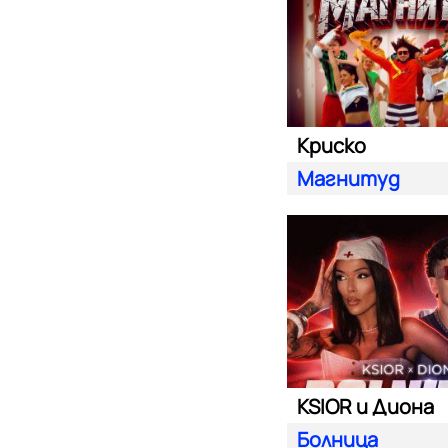
Криско
Магнитуд
KSIOR и Диона
Болница