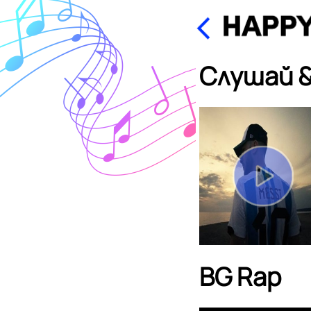
Слушай &
BG Rap