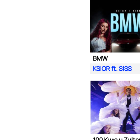
BMW
KSIOR ft. SISS
100 Кила и Zult