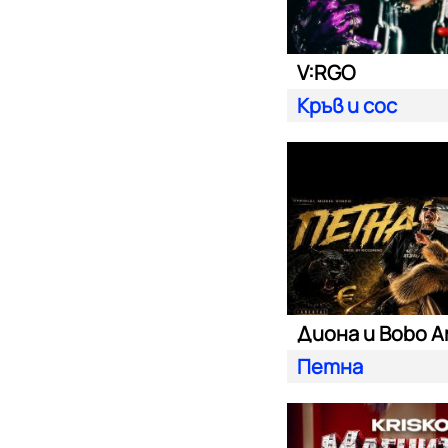
V:RGO
Кръв и сос
Диона и Bobo A
Петна