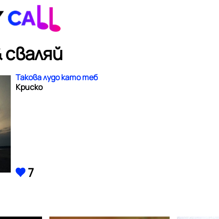
 сваляй
Такова лудо като теб
Криско
7