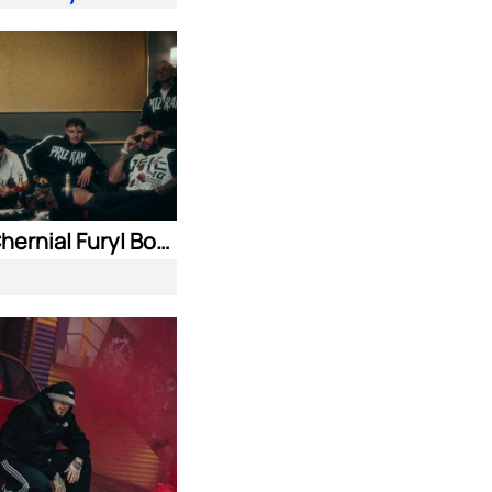
Nasyo Chernia| Fury| Bobo Armani| & N.A.S.I.