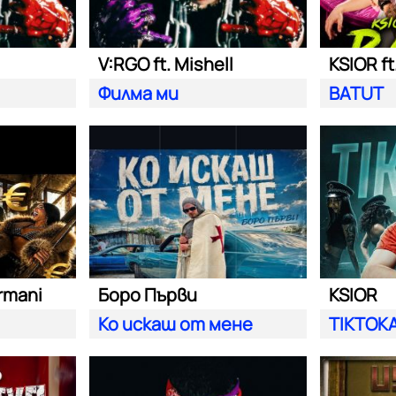
V:RGO ft. Mishell
KSIOR ft
Филма ми
BATUT
rmani
Боро Първи
KSIOR
Ко искаш от мене
TIKTOK