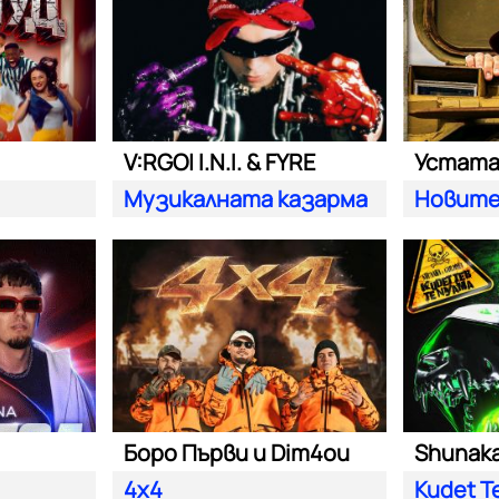
V:RGO| I.N.I. & FYRE
Устат
Музикалната казарма
Новите
Боро Първи и Dim4ou
Shunaka 
4x4
Kudet T