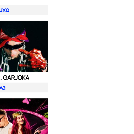
ихо
t. GARJOKA
ла