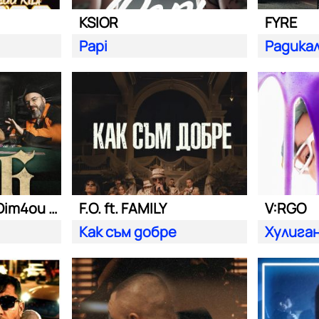
KSIOR
FYRE
Papi
Радика
Били Хлапето| Dim4ou и Garjoka
F.O. ft. FAMILY
V:RGO
Как съм добре
Хулига