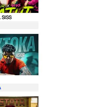
. SISS
A