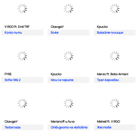
V:RGO ft. Emil TRF
СкандаУ
Криско
Колко пъти
Боже
Викайте полиция
FYRE
Криско
Marso ft. Bobo Armani
Sofia Hills 2
Мои са парите
Трап карнавал
СкандаУ
Marianoff и Лъчо
Mishell ft. V:RGO
Testarossa
Отвъдното на любовта
Жестове