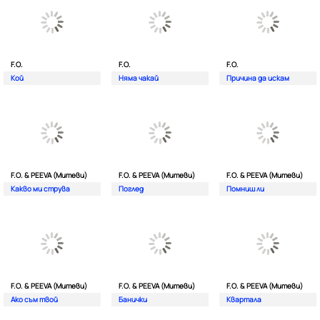
F.O.
F.O.
F.O.
Кой
Няма чакай
Причина да искам
F.O. & PEEVA (Митеви)
F.O. & PEEVA (Митеви)
F.O. & PEEVA (Митеви)
Какво ми струва
Поглед
Помниш ли
F.O. & PEEVA (Митеви)
F.O. & PEEVA (Митеви)
F.O. & PEEVA (Митеви)
Ако съм твой
Банички
Квартала