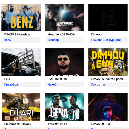
DIMOFF & Homelesz
Venci Venc' & DARYA
Dim4ou
BENZ
Затвор
Пилето във фурната
FYRE
EMIL TRF ft. JS
Dim4ou & EVG ft. Братя Аргирови
Кръговрат
Налей
Как си ти
Shunaka ft. Dim4ou
XXIOR ft. V:RGO
Dim4ou ft. EVG