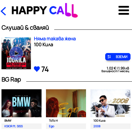
Слушай & сваляй
Няма такава жена
100 Кила
ВЗЕМИ
74
1.02 € | 1.99 лв
валидност 1 месец
BG Rap
BMW
ToTo H
100 Кила
KSIOR ft. SISS
Ego
2008