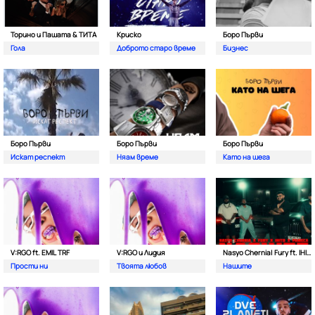
Торино и Пашата & ТИТА
Криско
Боро Първи
Гола
Доброто старо време
Бизнес
Боро Първи
Боро Първи
Боро Първи
Искат респект
Няам време
Като на шега
V:RGO ft. EMIL TRF
V:RGO и Лидия
Nasyo Chernia| Fury ft. IHITO & Pameca
Прости ни
Твоята любов
Нашите