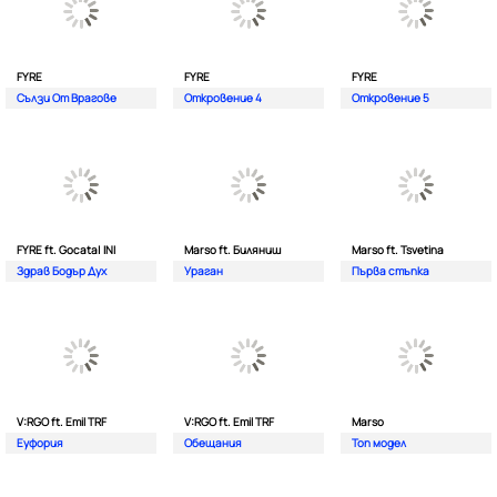
FYRE
FYRE
FYRE
Сълзи От Врагове
Откровение 4
Откровение 5
FYRE ft. Gocata| INI
Marso ft. Биляниш
Marso ft. Tsvetina
Здрав Бодър Дух
Ураган
Първа стъпка
V:RGO ft. Emil TRF
V:RGO ft. Emil TRF
Marso
Еуфория
Обещания
Топ модел