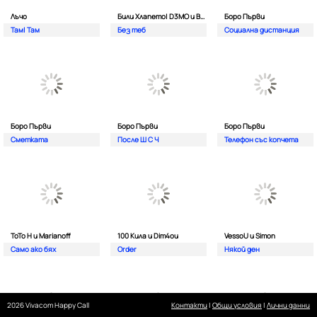
Лъчо
Били Хлапето| D3MO и BREVIS
Боро Първи
Там| Там
Без теб
Социална дистанция
Боро Първи
Боро Първи
Боро Първи
Сметката
После Ш С Ч
Телефон със копчета
ТоТо Н и Marianoff
100 Кила и Dim4ou
VessoU и Simon
Само ако бях
Order
Някой ден
2026 Vivacom Happy Call
Контакти
|
Общи условия
|
Лични данни