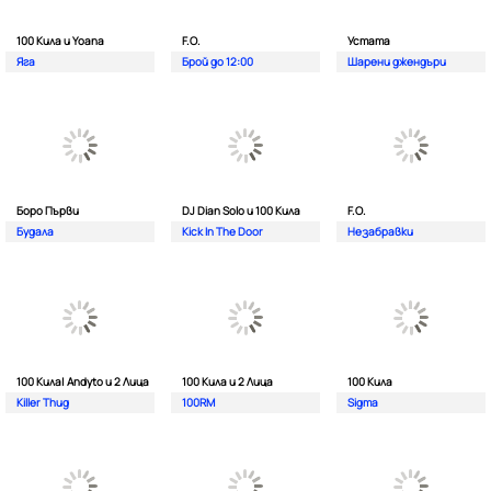
100 Кила и Yoana
F.O.
Устата
Яга
Брой до 12:00
Шарени джендъри
Боро Първи
DJ Dian Solo и 100 Кила
F.O.
Будала
Kick In The Door
Незабравки
100 Кила| Andyto и 2 Лица
100 Кила и 2 Лица
100 Кила
Killer Thug
100RM
Sigma