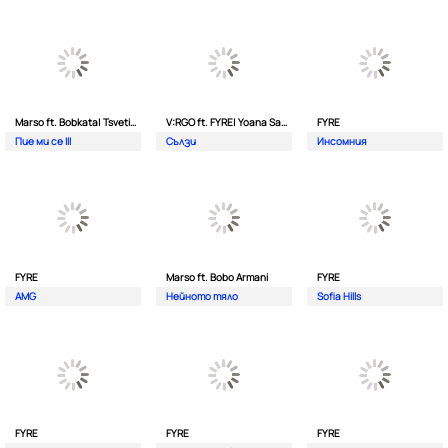
Marso ft. Bobkata| Tsvetina
V:RGO ft. FYRE| Yoana Sashova
FYRE
Пие ми се III
Сълзи
Инсомния
FYRE
Marso ft. Bobo Armani
FYRE
AMG
Нейното тяло
Sofia Hills
FYRE
FYRE
FYRE