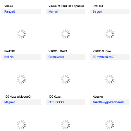
V:RGO
V:RGO ft. Emil TRF| Криско
Emil TRF
Раздай
Mamuli
За ден
Emil TRF
V:RGO и DARA
V:RGO ft. Dim
No| No
Соса маже
Ей тука ей тъй
100 Кила и Моисей
100 Кила
Криско
Мазало
FEEL GOOD
Такова лудо като теб