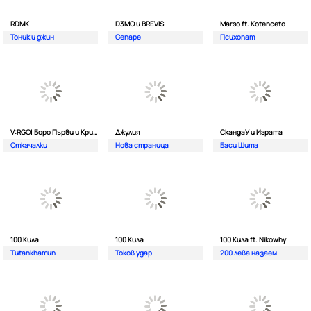
RDMK
D3MO и BREVIS
Marso ft. Kotenceto
Тоник и джин
Сепаре
Психопат
V:RGO| Боро Първи и Криско
Джулия
СкандаУ и Играта
Откачалки
Нова страница
Баси Шита
100 Кила
100 Кила
100 Кила ft. Nikowhy
Tutankhamun
Токов удар
200 лева назаем