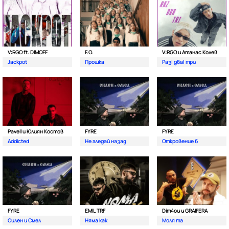
V:RGO ft. DIMOFF
F.O.
V:RGO и Атанас Колев
Jackpot
Прошка
Раз| два| три
Pavell и Юлиян Костов
FYRE
FYRE
Addicted
Не гледай назад
Откровение 6
FYRE
EMIL TRF
Dim4ou и GRAIFERA
Силен и Смел
Няма как
Моля та