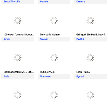
Best Of My Life
Мамба
Dreams
100 Кила| Големия|Goodslav и 2 Лица
Dim4ou ft. Ablaze
Gr!ngod| Siimbad & Sezy ft. Djaany
Kmeb
Smokin
P.A.R.A.
Billy Hlapeto| D3MO & BREVIS
RDMK и Лъчо
Гери-Никол
Баба
Пряк път
Бутай