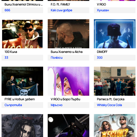
Били Хлапето| Dim4ou и Garjoka
F.O. ft. FAMILY
V:RGO
666
Как съм добре
Хулиган
100 Кила
Били Хлапето и Aicha
DIMOFF
33
Полюси
300
FYRE и Новия завет
V:RGO и Боро Първи
Pameca ft. Garjoka
Съпротива
Мръсно
Whisky Coca Cola