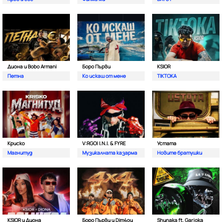
Диона и Bobo Armani
Боро Първи
KSIOR
Петна
Ко искаш от мене
TIKTOKA
Криско
V:RGO| I.N.I. & FYRE
Устата
Магнитуд
Музикалната казарма
Новите братушки
KSIOR и Диона
Боро Първи и Dim4ou
Shunaka ft. Garjoka