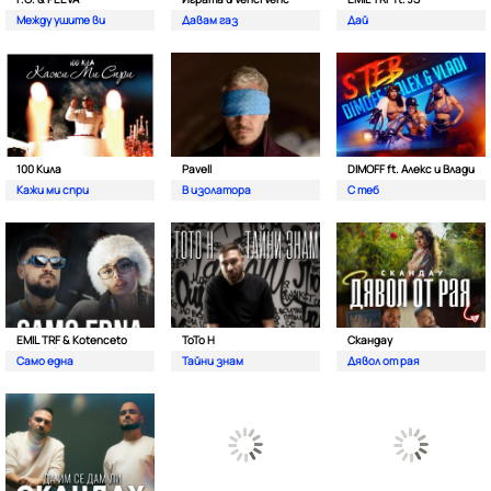
Между ушите ви
Давам газ
Дай
100 Кила
Pavell
DIMOFF ft. Алекс и Влади
Кажи ми спри
В изолатора
С теб
EMIL TRF & Kotenceto
ТоТо Н
Скандау
Само една
Тайни знам
Дявол от рая