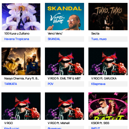
100 Кила и Zultano
Venci Venc'
Secta
Havana Tropicana
SKANDAL
Тихо, тихо
Nasyo Chernia, Fury ft. Bobo Armani
V:RGO fr. EMIL TRF & MBT
V:RGO ft. GARJOKA
TARIKATA
POV
Квартала
V:RGO
V:RGO ft. Mishell
KSIOR ft. SISS
Кръв и сос
Филма ми
BATUT