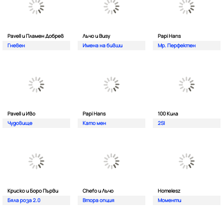
Pavell и Пламен Добрев
Лъчо и Busy
Papi Hans
Гневен
Имена на бивши
Мр. Перфектен
Pavell и Иво
Papi Hans
100 Кила
Чудовище
Като мен
2SI
Криско и Боро Първи
Chefo и Лъчо
Homelesz
Бяла роза 2.0
Втора опция
Моменти