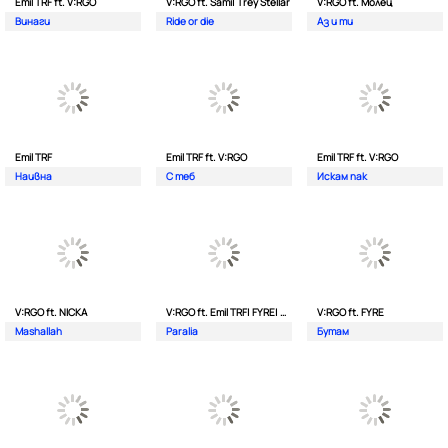
Emil TRF ft. V:RGO
V:RGO ft. Sami| Trey Stellar
V:RGO ft. Молец
Винаги
Ride or die
Аз и ти
Emil TRF
Emil TRF ft. V:RGO
Emil TRF ft. V:RGO
Наивна
С теб
Искам пак
V:RGO ft. NICKA
V:RGO ft. Emil TRF| FYRE| 2Bona
V:RGO ft. FYRE
Mashallah
Paralia
Бутам