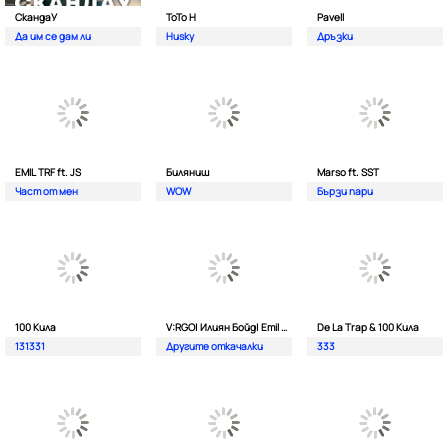
СкандаУ
ToTo H
Pavell
Да им се дам ли
Husky
Дръзки
EMIL TRF ft. JS
Биляниш
Marso ft. SST
Част от мен
WOW
Бързи пари
100 Кила
V:RGO| Илиян Бойд| Emil TRF| Dim4oU и Aтанас Колев
De La Trap & 100 Кила
131331
Другите откачалки
333