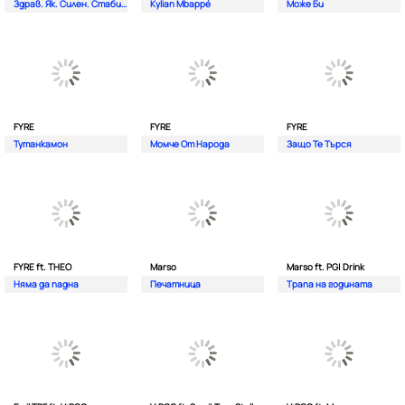
Здрав. Як. Силен. Стабилен.
Kylian Mbappé
Може Би
FYRE
FYRE
FYRE
Тутанкамон
Момче От Народа
Защо Те Търся
FYRE ft. THEO
Marso
Marso ft. PG| Drink
Няма да падна
Печатница
Трапа на годината