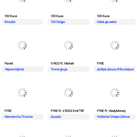
100 Кила
100 Кила
100 Кила
В клуба
100 Гайди
Нека да мека
Pavell
V:RGO ft. Mishell
FYRE
Черна карта
Точна доза
Добре Дошли В България
FYRE
FYRE ft. V:RGO| Emil TRF
FYRE ft. VladyMoney
Махленски Псалом
Дишай
Новата Стара Школа