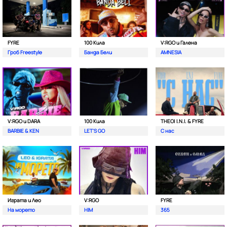
FYRE
100 Кила
V:RGO и Галена
Гроб Freestyle
Банда Бели
AMNESIA
V:RGO и DARA
100 Кила
THEO| I.N.I. & FYRE
BARBIE & KEN
LET'S GO
С нас
Играта и Лео
V:RGO
FYRE
На морето
HIM
365