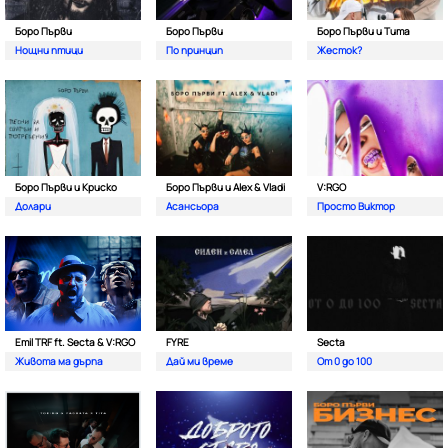
Боро Първи
Боро Първи
Боро Първи и Тита
Нощни птици
По принцип
Жесток?
Боро Първи и Криско
Боро Първи и Alex & Vladi
V:RGO
Долари
Асансьора
Просто Виктор
Emil TRF ft. Secta & V:RGO
FYRE
Secta
Живота ма дърпа
Дай ми време
От 0 до 100