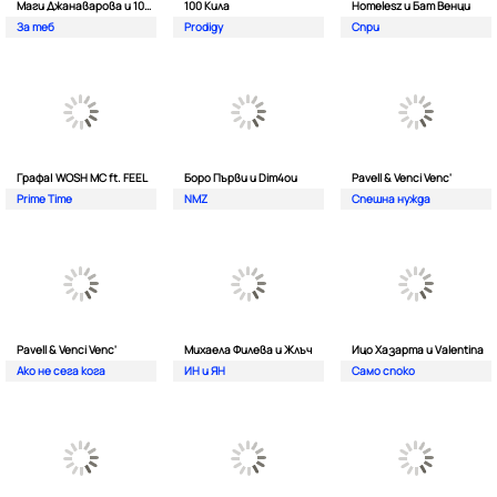
Маги Джанаварова и 100 Кила
100 Кила
Homelesz и Бат Венци
За теб
Prodigy
Спри
Графа| WOSH MC ft. FEEL
Боро Първи и Dim4ou
Pavell & Venci Venc'
Prime Time
NMZ
Спешна нужда
Pavell & Venci Venc'
Михаела Филева и Жлъч
Ицо Хазарта и Valentina
Ако не сега кога
ИН и ЯН
Само споко