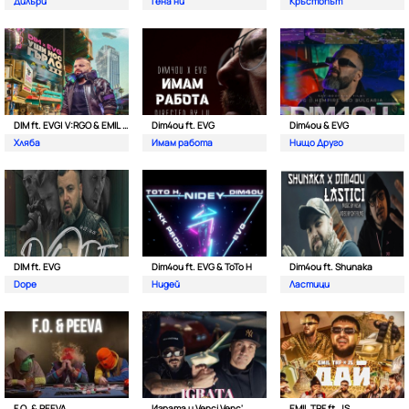
Дилъри
Гена ни
Кръстопът
DIM ft. EVG| V:RGO & EMIL TRF
Dim4ou ft. EVG
Dim4ou & EVG
Хляба
Имам работа
Нищо Друго
DIM ft. EVG
Dim4ou ft. EVG & ToTo H
Dim4ou ft. Shunaka
Dope
Нидей
Ластици
F.O. & PEEVA
Играта и Venci Venc'
EMIL TRF ft. JS