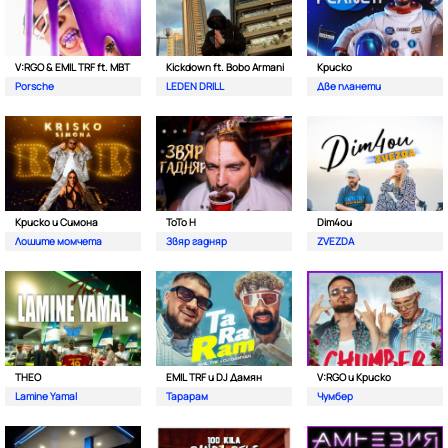
V:RGO & EMIL TRF ft. MBT
Kickdown ft. Bobo Armani
Криско
Porsche
LEDEN DRILL
Две планети
Криско и Симона
ToTo H
Dim4ou
Лошите момчета
Звяр гадняр
ZVEZDA
THEO
EMIL TRF и DJ Дамян
V:RGO и Криско
Lamine Yamal
Тарарам
Чумбер