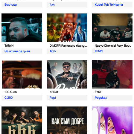
Болница
4x4
Kudet Teb Te Nyama
ToTo H
DIMOFF| Pameca и Young BB Young
Nasyo Chernia| Fury| Bobo Armani| & N.A.S.I.
Не искам да зная
Abibi
FENDI
100 Кила
KSIOR
FYRE
С 200
Papi
Радикал