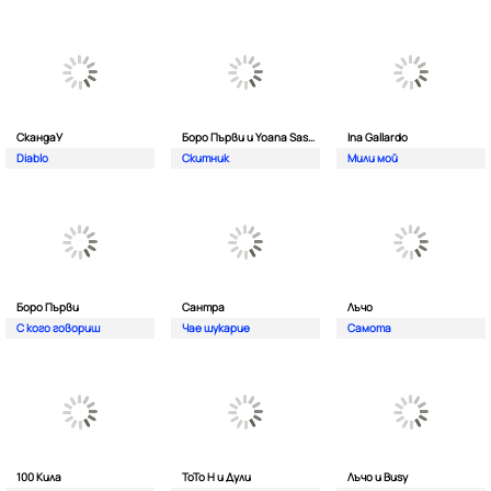
СкандаУ
Боро Първи и Yoana Sashova
Ina Gallardo
Diablo
Скитник
Мили мой
Боро Първи
Сантра
Лъчо
С кого говориш
Чае шукарие
Самота
100 Кила
ToTo H и Дули
Лъчо и Busy