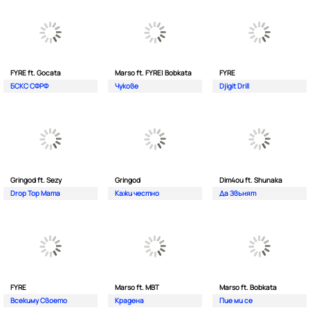
FYRE ft. Gocata
Marso ft. FYRE| Bobkata
FYRE
БСКС СФРФ
Чукове
Djigit Drill
Gringod ft. Sezy
Gringod
Dim4ou ft. Shunaka
Drop Top Mama
Кажи честно
Да Звънят
FYRE
Marso ft. MBT
Marso ft. Bobkata
Всекиму Своето
Крадена
Пие ми се