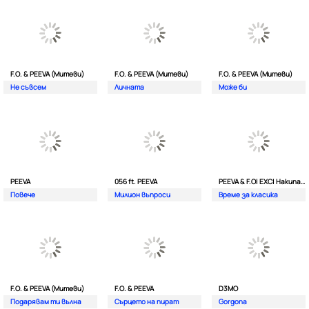
F.O. & PEEVA (Митеви)
F.O. & PEEVA (Митеви)
F.O. & PEEVA (Митеви)
Не съвсем
Личната
Мoже би
PEEVA
056 ft. PEEVA
PEEVA & F.O| EXC| Hakunata ft. Tri'o Quatro
Повече
Милион въпроси
Време за класика
F.O. & PEEVA (Митеви)
F.O. & PEEVA
D3MO
Подарявам ти вълна
Сърцето на пират
Gorgona