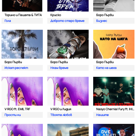
Торино и Пашата & ТИТА
Криско
Боро Първи
Гола
Доброто старо време
Бизнес
Боро Първи
Боро Първи
Боро Първи
Искат респект
Няам време
Като на шега
V:RGO ft. EMIL TRF
V:RGO и Лидия
Nasyo Chernia| Fury ft. IHITO & Pameca
Прости ни
Твоята любов
Нашите