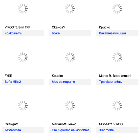
V:RGO ft. Emil TRF
СкандаУ
Криско
Колко пъти
Боже
Викайте полиция
FYRE
Криско
Marso ft. Bobo Armani
Sofia Hills 2
Мои са парите
Трап карнавал
СкандаУ
Marianoff и Лъчо
Mishell ft. V:RGO
Testarossa
Отвъдното на любовта
Жестове