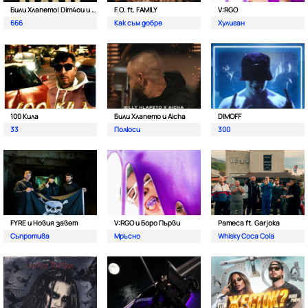
Били Хлапето| Dim4ou и Garjoka
F.O. ft. FAMILY
V:RGO
666
Как съм добре
Хулиган
100 Кила
Били Хлапето и Aicha
DIMOFF
33
Полюси
300
FYRE и Новия завет
V:RGO и Боро Първи
Pameca ft. Garjoka
Съпротива
Мръсно
Whisky Coca Cola