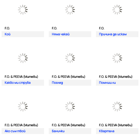
F.O.
F.O.
F.O.
Кой
Няма чакай
Причина да искам
F.O. & PEEVA (Митеви)
F.O. & PEEVA (Митеви)
F.O. & PEEVA (Митеви)
Какво ми струва
Поглед
Помниш ли
F.O. & PEEVA (Митеви)
F.O. & PEEVA (Митеви)
F.O. & PEEVA (Митеви)
Ако съм твой
Банички
Квартала