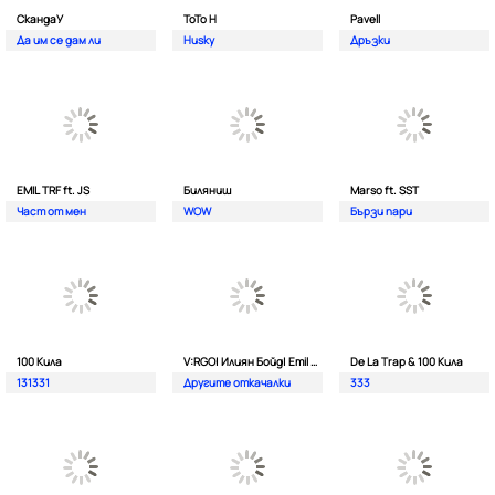
СкандаУ
ToTo H
Pavell
Да им се дам ли
Husky
Дръзки
EMIL TRF ft. JS
Биляниш
Marso ft. SST
Част от мен
WOW
Бързи пари
100 Кила
V:RGO| Илиян Бойд| Emil TRF| Dim4oU и Aтанас Колев
De La Trap & 100 Кила
131331
Другите откачалки
333