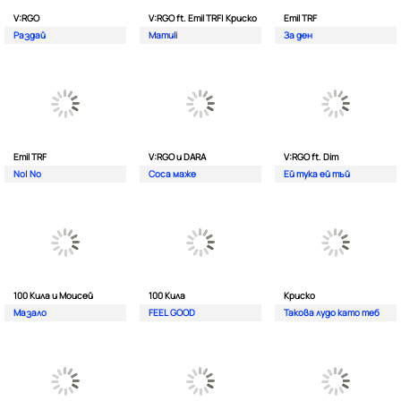
V:RGO
V:RGO ft. Emil TRF| Криско
Emil TRF
Раздай
Mamuli
За ден
Emil TRF
V:RGO и DARA
V:RGO ft. Dim
No| No
Соса маже
Ей тука ей тъй
100 Кила и Моисей
100 Кила
Криско
Мазало
FEEL GOOD
Такова лудо като теб