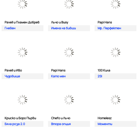
Pavell и Пламен Добрев
Лъчо и Busy
Papi Hans
Гневен
Имена на бивши
Мр. Перфектен
Pavell и Иво
Papi Hans
100 Кила
Чудовище
Като мен
2SI
Криско и Боро Първи
Chefo и Лъчо
Homelesz
Бяла роза 2.0
Втора опция
Моменти