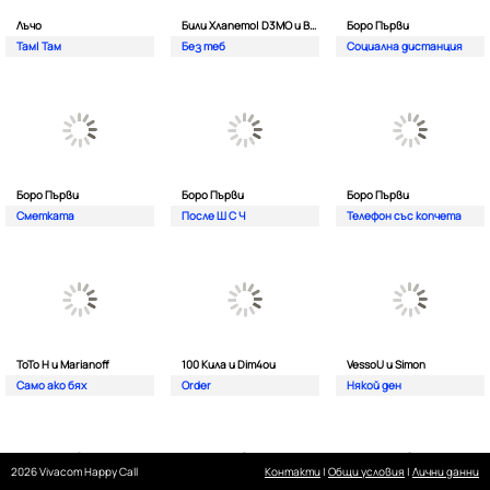
Лъчо
Били Хлапето| D3MO и BREVIS
Боро Първи
Там| Там
Без теб
Социална дистанция
Боро Първи
Боро Първи
Боро Първи
Сметката
После Ш С Ч
Телефон със копчета
ТоТо Н и Marianoff
100 Кила и Dim4ou
VessoU и Simon
Само ако бях
Order
Някой ден
2026 Vivacom Happy Call
Контакти
|
Общи условия
|
Лични данни