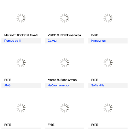
Marso ft. Bobkata| Tsvetina
V:RGO ft. FYRE| Yoana Sashova
FYRE
Пие ми се III
Сълзи
Инсомния
FYRE
Marso ft. Bobo Armani
FYRE
AMG
Нейното тяло
Sofia Hills
FYRE
FYRE
FYRE