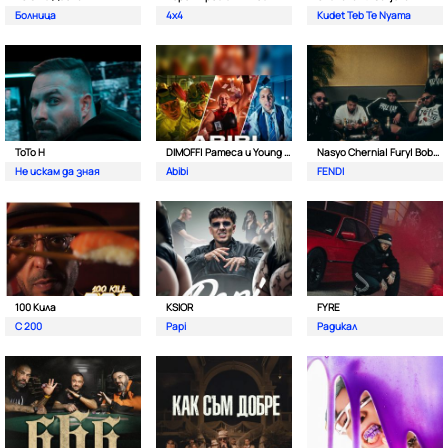
Болница
4x4
Kudet Teb Te Nyama
ToTo H
DIMOFF| Pameca и Young BB Young
Nasyo Chernia| Fury| Bobo Armani| & N.A.S.I.
Не искам да зная
Abibi
FENDI
100 Кила
KSIOR
FYRE
С 200
Papi
Радикал