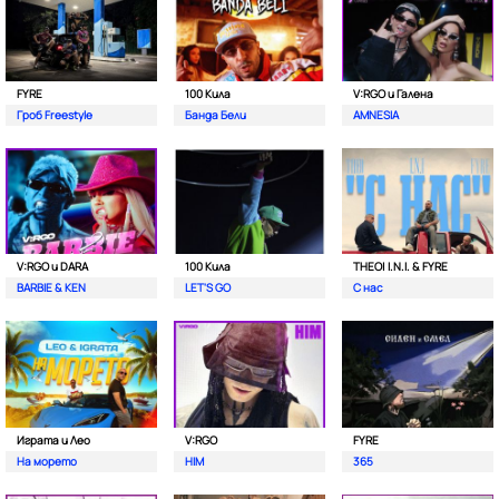
FYRE
100 Кила
V:RGO и Галена
Гроб Freestyle
Банда Бели
AMNESIA
V:RGO и DARA
100 Кила
THEO| I.N.I. & FYRE
BARBIE & KEN
LET'S GO
С нас
Играта и Лео
V:RGO
FYRE
На морето
HIM
365