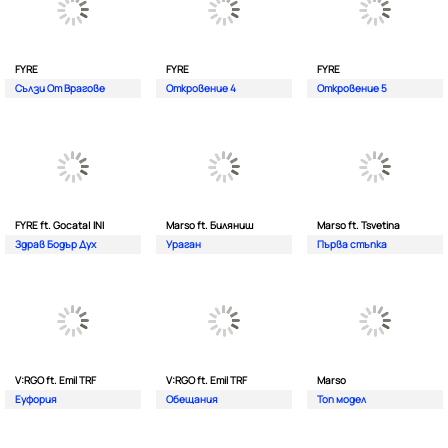
FYRE
FYRE
FYRE
Сълзи От Врагове
Откровение 4
Откровение 5
FYRE ft. Gocata| INI
Marso ft. Биляниш
Marso ft. Tsvetina
Здрав Бодър Дух
Ураган
Първа стъпка
V:RGO ft. Emil TRF
V:RGO ft. Emil TRF
Marso
Еуфория
Обещания
Топ модел