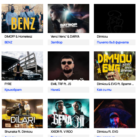
DIMOFF & Homelesz
Venci Venc' & DARYA
Dim4ou
BENZ
Затвор
Пилето във фурната
FYRE
EMIL TRF ft. JS
Dim4ou & EVG ft. Братя Аргирови
Кръговрат
Налей
Как си ти
Shunaka ft. Dim4ou
XXIOR ft. V:RGO
Dim4ou ft. EVG