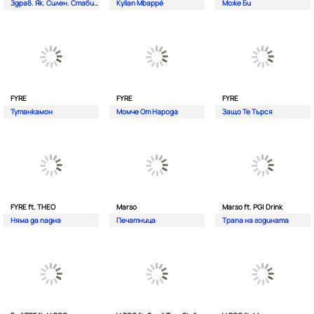
Здрав. Як. Силен. Стабилен.
Kylian Mbappé
Може Би
FYRE
FYRE
FYRE
Тутанкамон
Момче От Народа
Защо Те Търся
FYRE ft. THEO
Marso
Marso ft. PG| Drink
Няма да падна
Печатница
Трапа на годината