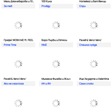
Маги Джанаварова и 100 Кила
100 Кила
Homelesz и Бат Венци
За теб
Prodigy
Спри
Графа| WOSH MC ft. FEEL
Боро Първи и Dim4ou
Pavell & Venci Venc'
Prime Time
NMZ
Спешна нужда
Pavell & Venci Venc'
Михаела Филева и Жлъч
Ицо Хазарта и Valentina
Ако не сега кога
ИН и ЯН
Само споко