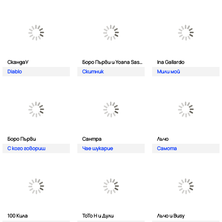
СкандаУ
Боро Първи и Yoana Sashova
Ina Gallardo
Diablo
Скитник
Мили мой
Боро Първи
Сантра
Лъчо
С кого говориш
Чае шукарие
Самота
100 Кила
ToTo H и Дули
Лъчо и Busy