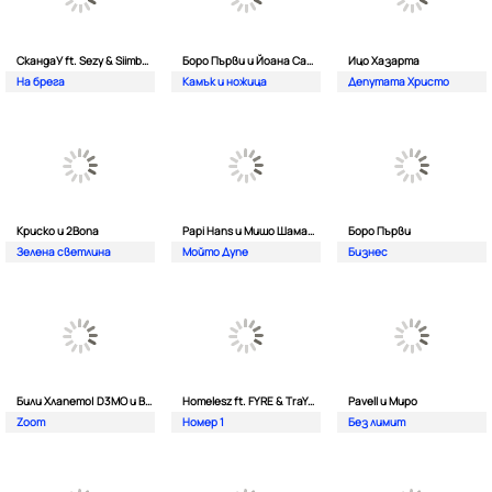
СкандаУ ft. Sezy & Siimbad
Боро Първи и Йоана Сашова
Ицо Хазарта
На брега
Камък и ножица
Депутата Христо
Криско и 2Bona
Papi Hans и Мишо Шамара
Боро Първи
Зелена светлина
Мойто Дупе
Бизнес
Били Хлапето| D3MO и BREVIS
Homelesz ft. FYRE & TraYan
Pavell и Миро
Zoom
Номер 1
Без лимит