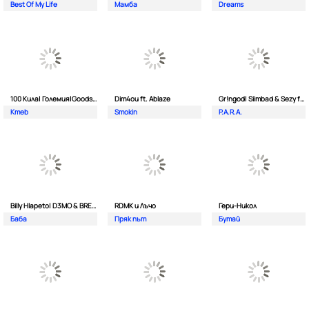
Best Of My Life
Мамба
Dreams
100 Кила| Големия|Goodslav и 2 Лица
Dim4ou ft. Ablaze
Gr!ngod| Siimbad & Sezy ft. Djaany
Kmeb
Smokin
P.A.R.A.
Billy Hlapeto| D3MO & BREVIS
RDMK и Лъчо
Гери-Никол
Баба
Пряк път
Бутай