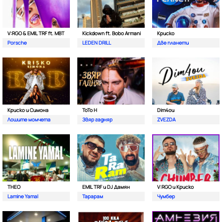
V:RGO & EMIL TRF ft. MBT
Kickdown ft. Bobo Armani
Криско
Porsche
LEDEN DRILL
Две планети
Криско и Симона
ToTo H
Dim4ou
Лошите момчета
Звяр гадняр
ZVEZDA
THEO
EMIL TRF и DJ Дамян
V:RGO и Криско
Lamine Yamal
Тарарам
Чумбер