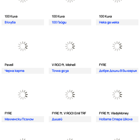
100 Кила
100 Кила
100 Кила
В клуба
100 Гайди
Нека да мека
Pavell
V:RGO ft. Mishell
FYRE
Черна карта
Точна доза
Добре Дошли В България
FYRE
FYRE ft. V:RGO| Emil TRF
FYRE ft. VladyMoney
Махленски Псалом
Дишай
Новата Стара Школа