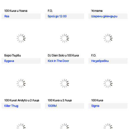
100 Кила и Yoana
F.O.
Устата
Яга
Брой до 12:00
Шарени джендъри
Боро Първи
DJ Dian Solo и 100 Кила
F.O.
Будала
Kick In The Door
Незабравки
100 Кила| Andyto и 2 Лица
100 Кила и 2 Лица
100 Кила
Killer Thug
100RM
Sigma