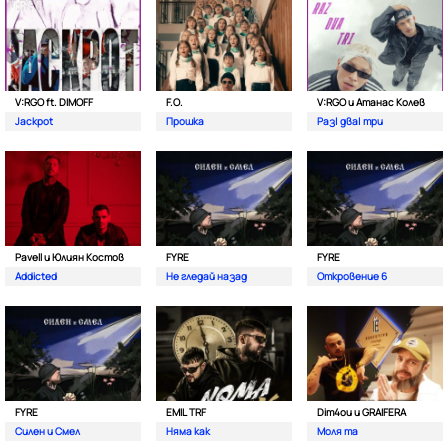
V:RGO ft. DIMOFF
F.O.
V:RGO и Атанас Колев
Jackpot
Прошка
Раз| два| три
Pavell и Юлиян Костов
FYRE
FYRE
Addicted
Не гледай назад
Откровение 6
FYRE
EMIL TRF
Dim4ou и GRAIFERA
Силен и Смел
Няма как
Моля та