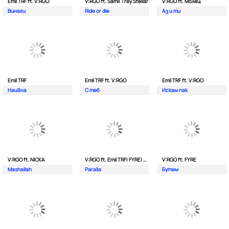
Emil TRF ft. V:RGO
V:RGO ft. Sami| Trey Stellar
V:RGO ft. Молец
Винаги
Ride or die
Аз и ти
Emil TRF
Emil TRF ft. V:RGO
Emil TRF ft. V:RGO
Наивна
С теб
Искам пак
V:RGO ft. NICKA
V:RGO ft. Emil TRF| FYRE| 2Bona
V:RGO ft. FYRE
Mashallah
Paralia
Бутам