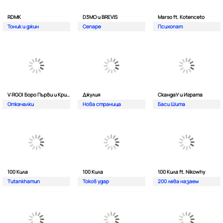
RDMK
D3MO и BREVIS
Marso ft. Kotenceto
Тоник и джин
Сепаре
Психопат
V:RGO| Боро Първи и Криско
Джулия
СкандаУ и Играта
Откачалки
Нова страница
Баси Шита
100 Кила
100 Кила
100 Кила ft. Nikowhy
Tutankhamun
Токов удар
200 лева назаем