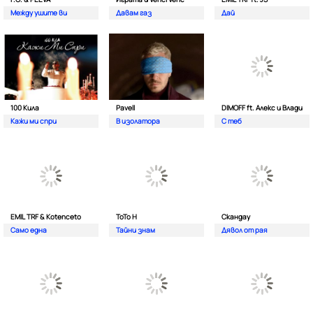
Между ушите ви
Давам газ
Дай
100 Кила
Pavell
DIMOFF ft. Алекс и Влади
Кажи ми спри
В изолатора
С теб
EMIL TRF & Kotenceto
ТоТо Н
Скандау
Само една
Тайни знам
Дявол от рая