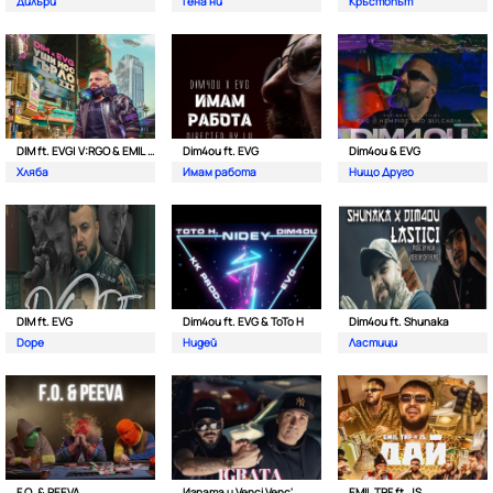
Дилъри
Гена ни
Кръстопът
DIM ft. EVG| V:RGO & EMIL TRF
Dim4ou ft. EVG
Dim4ou & EVG
Хляба
Имам работа
Нищо Друго
DIM ft. EVG
Dim4ou ft. EVG & ToTo H
Dim4ou ft. Shunaka
Dope
Нидей
Ластици
F.O. & PEEVA
Играта и Venci Venc'
EMIL TRF ft. JS