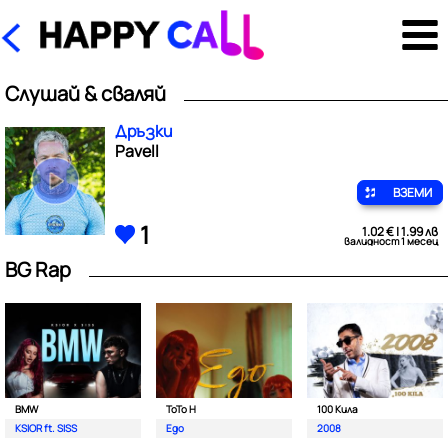
Слушай & сваляй
Дръзки
Pavell
ВЗЕМИ
1
1.02 € | 1.99 лв
валидност 1 месец
BG Rap
BMW
ToTo H
100 Кила
KSIOR ft. SISS
Ego
2008