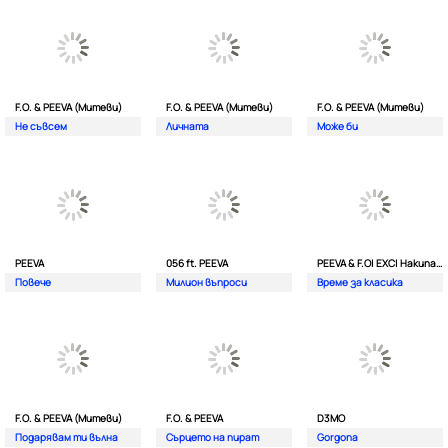
F.O. & PEEVA (Митеви)
F.O. & PEEVA (Митеви)
F.O. & PEEVA (Митеви)
Не съвсем
Личната
Мoже би
PEEVA
056 ft. PEEVA
PEEVA & F.O| EXC| Hakunata ft. Tri'o Quatro
Повече
Милион въпроси
Време за класика
F.O. & PEEVA (Митеви)
F.O. & PEEVA
D3MO
Подарявам ти вълна
Сърцето на пират
Gorgona