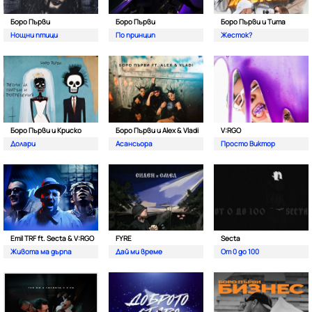
Боро Първи
Боро Първи
Боро Първи и Тита
Нощни птици
По принцип
Жесток?
Боро Първи и Криско
Боро Първи и Alex & Vladi
V:RGO
Долари
Асансьора
Просто Виктор
Emil TRF ft. Secta & V:RGO
FYRE
Secta
Живота ма дърпа
Дай ми време
От 0 до 100