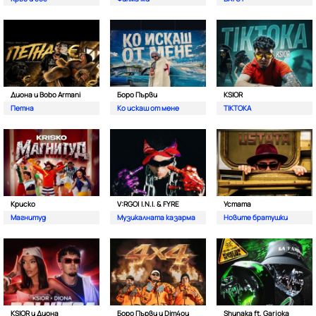
Диона и Bobo Armani
Боро Първи
KSIOR
Петна
Ко искаш от мене
TIKTOKA
Криско
V:RGO| I.N.I. & FYRE
Устата
Магнитуд
Музикалната казарма
Новите братушки
KSIOR и Диона
Боро Първи и Dim4ou
Shunaka ft. Garjoka