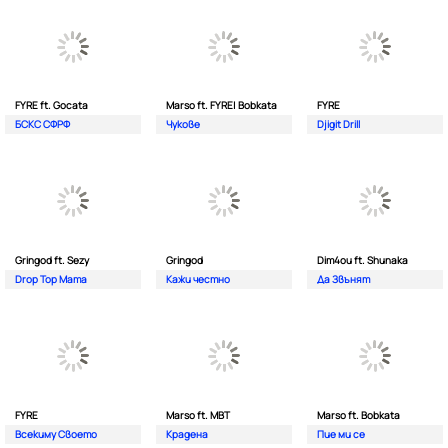
FYRE ft. Gocata
Marso ft. FYRE| Bobkata
FYRE
БСКС СФРФ
Чукове
Djigit Drill
Gringod ft. Sezy
Gringod
Dim4ou ft. Shunaka
Drop Top Mama
Кажи честно
Да Звънят
FYRE
Marso ft. MBT
Marso ft. Bobkata
Всекиму Своето
Крадена
Пие ми се