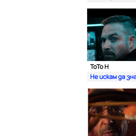
ToTo H
Не искам да зн