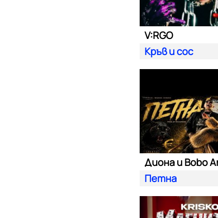
V:RGO
Кръв и сос
Диона и Bobo A
Петна