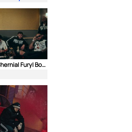
Nasyo Chernia| Fury| Bobo Armani| & N.A.S.I.