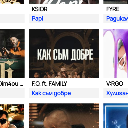
KSIOR
FYRE
Papi
Радика
Били Хлапето| Dim4ou и Garjoka
F.O. ft. FAMILY
V:RGO
Как съм добре
Хулига