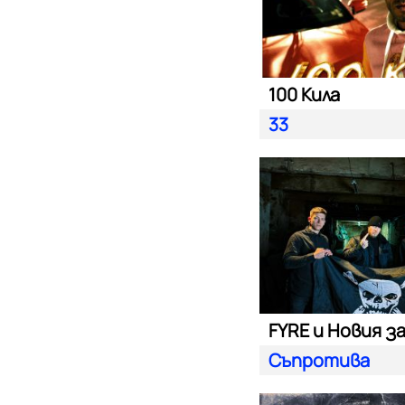
100 Кила
33
FYRE и Новия з
Съпротива