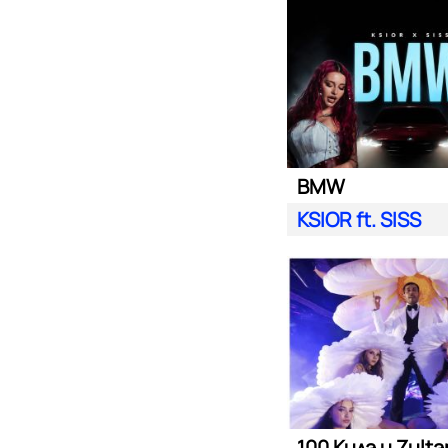
BMW
KSIOR ft. SISS
100 Кила и Zult