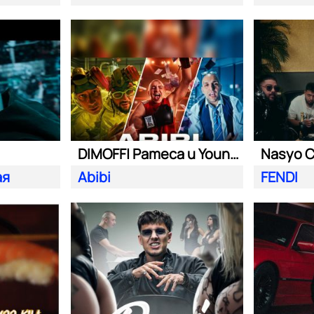
DIMOFF| Pameca и Young BB Young
ая
Abibi
FENDI