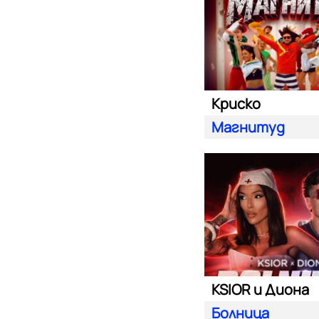
Криско
Магнитуд
KSIOR и Диона
Болница