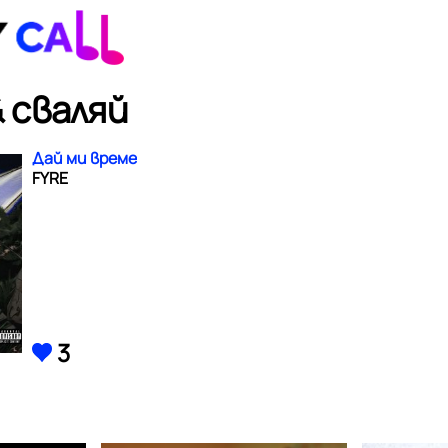
 сваляй
Дай ми време
FYRE
3