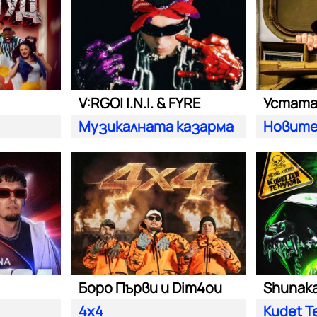
V:RGO| I.N.I. & FYRE
Устат
Музикалната казарма
Новите
Боро Първи и Dim4ou
Shunaka 
4x4
Kudet T