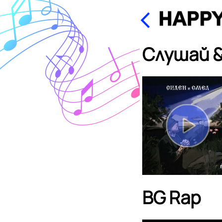
Слушай &
BG Rap