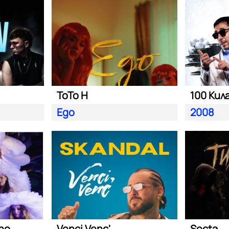
ToTo H
100 Кил
Ego
2008
ano
Venci Venc'
Secta