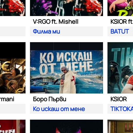
V:RGO ft. Mishell
KSIOR ft
Филма ми
BATUT
rmani
Боро Първи
KSIOR
Ко искаш от мене
TIKTOK