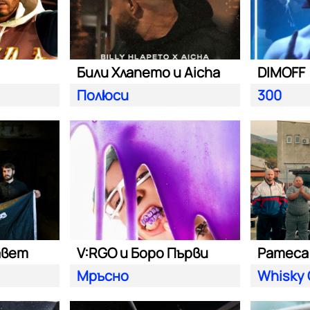
Били Хлапето и Aicha
DIMOFF
Полюси
300
авет
V:RGO и Боро Първи
Pameca 
Мръсно
Whisky 