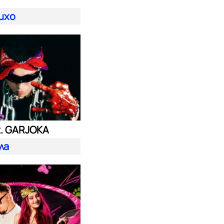
ихо
t. GARJOKA
ла