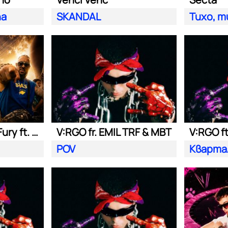
na
SKANDAL
Тихо, т
Nasyo Chernia, Fury ft. Bobo Armani
V:RGO fr. EMIL TRF & MBT
V:RGO f
POV
Кварта