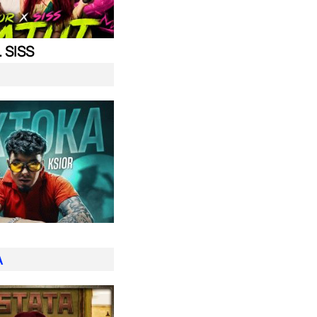
. SISS
A