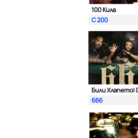
100 Кила
С 200
666