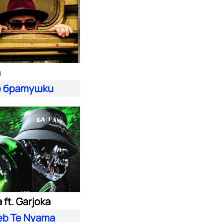
а
 братушки
ft. Garjoka
eb Te Nyama