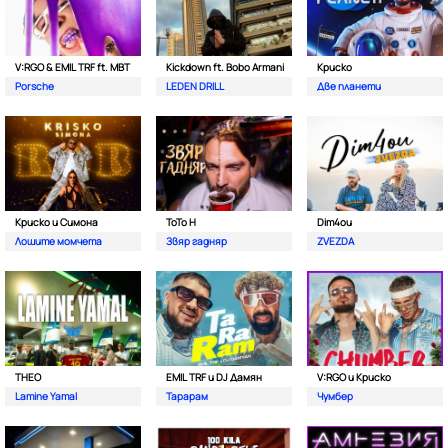
V:RGO & EMIL TRF ft. MBT
Kickdown ft. Bobo Armani
Криско
Porsche
LEDEN DRILL
Две планети
Криско и Симона
ToTo H
Dim4ou
Лошите момчета
Звяр гадняр
ZVEZDA
THEO
EMIL TRF и DJ Дамян
V:RGO и Криско
Lamine Yamal
Тарарам
Чумбер