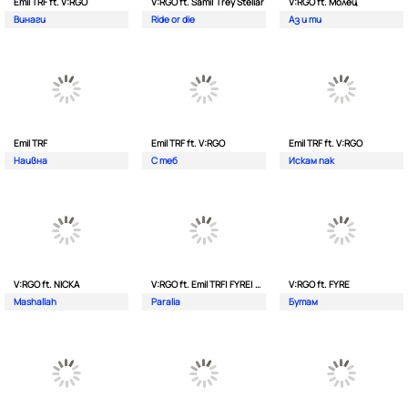
Emil TRF ft. V:RGO
V:RGO ft. Sami| Trey Stellar
V:RGO ft. Молец
Винаги
Ride or die
Аз и ти
Emil TRF
Emil TRF ft. V:RGO
Emil TRF ft. V:RGO
Наивна
С теб
Искам пак
V:RGO ft. NICKA
V:RGO ft. Emil TRF| FYRE| 2Bona
V:RGO ft. FYRE
Mashallah
Paralia
Бутам