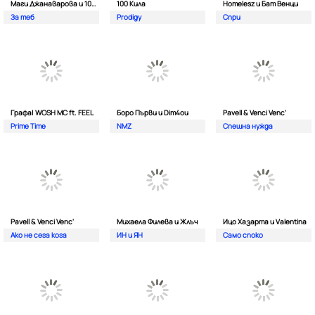
Маги Джанаварова и 100 Кила
100 Кила
Homelesz и Бат Венци
За теб
Prodigy
Спри
Графа| WOSH MC ft. FEEL
Боро Първи и Dim4ou
Pavell & Venci Venc'
Prime Time
NMZ
Спешна нужда
Pavell & Venci Venc'
Михаела Филева и Жлъч
Ицо Хазарта и Valentina
Ако не сега кога
ИН и ЯН
Само споко