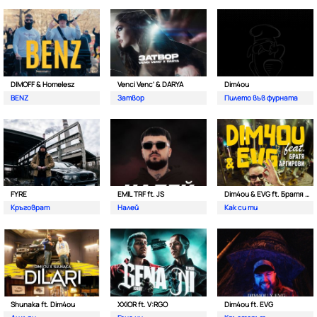
DIMOFF & Homelesz
Venci Venc' & DARYA
Dim4ou
BENZ
Затвор
Пилето във фурната
FYRE
EMIL TRF ft. JS
Dim4ou & EVG ft. Братя Аргирови
Кръговрат
Налей
Как си ти
Shunaka ft. Dim4ou
XXIOR ft. V:RGO
Dim4ou ft. EVG