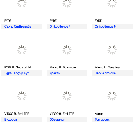
FYRE
FYRE
FYRE
Сълзи От Врагове
Откровение 4
Откровение 5
FYRE ft. Gocata| INI
Marso ft. Биляниш
Marso ft. Tsvetina
Здрав Бодър Дух
Ураган
Първа стъпка
V:RGO ft. Emil TRF
V:RGO ft. Emil TRF
Marso
Еуфория
Обещания
Топ модел