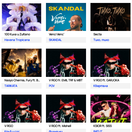
100 Кила и Zultano
Venci Venc'
Secta
Havana Tropicana
SKANDAL
Тихо, тихо
Nasyo Chernia, Fury ft. Bobo Armani
V:RGO fr. EMIL TRF & MBT
V:RGO ft. GARJOKA
TARIKATA
POV
Квартала
V:RGO
V:RGO ft. Mishell
KSIOR ft. SISS
Кръв и сос
Филма ми
BATUT