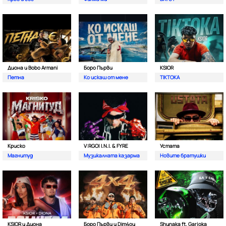
Диона и Bobo Armani
Боро Първи
KSIOR
Петна
Ко искаш от мене
TIKTOKA
Криско
V:RGO| I.N.I. & FYRE
Устата
Магнитуд
Музикалната казарма
Новите братушки
KSIOR и Диона
Боро Първи и Dim4ou
Shunaka ft. Garjoka