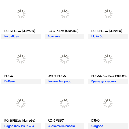
F.O. & PEEVA (Митеви)
F.O. & PEEVA (Митеви)
F.O. & PEEVA (Митеви)
Не съвсем
Личната
Мoже би
PEEVA
056 ft. PEEVA
PEEVA & F.O| EXC| Hakunata ft. Tri'o Quatro
Повече
Милион въпроси
Време за класика
F.O. & PEEVA (Митеви)
F.O. & PEEVA
D3MO
Подарявам ти вълна
Сърцето на пират
Gorgona