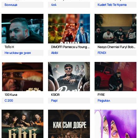
Болница
4x4
Kudet Teb Te Nyama
ToTo H
DIMOFF| Pameca и Young BB Young
Nasyo Chernia| Fury| Bobo Armani| & N.A.S.I.
Не искам да зная
Abibi
FENDI
100 Кила
KSIOR
FYRE
С 200
Papi
Радикал