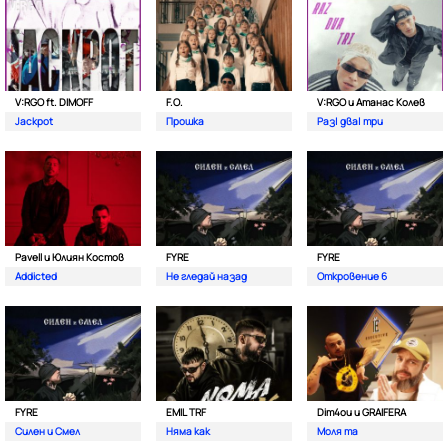
V:RGO ft. DIMOFF
F.O.
V:RGO и Атанас Колев
Jackpot
Прошка
Раз| два| три
Pavell и Юлиян Костов
FYRE
FYRE
Addicted
Не гледай назад
Откровение 6
FYRE
EMIL TRF
Dim4ou и GRAIFERA
Силен и Смел
Няма как
Моля та