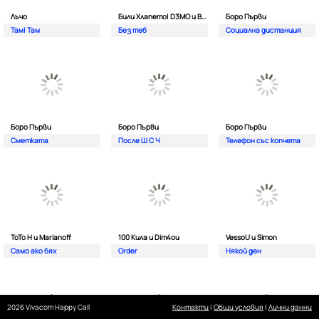
Лъчо
Били Хлапето| D3MO и BREVIS
Боро Първи
Там| Там
Без теб
Социална дистанция
Боро Първи
Боро Първи
Боро Първи
Сметката
После Ш С Ч
Телефон със копчета
ТоТо Н и Marianoff
100 Кила и Dim4ou
VessoU и Simon
Само ако бях
Order
Някой ден
2026 Vivacom Happy Call
Контакти
|
Общи условия
|
Лични данни