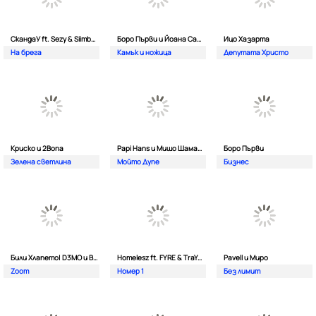
СкандаУ ft. Sezy & Siimbad
Боро Първи и Йоана Сашова
Ицо Хазарта
На брега
Камък и ножица
Депутата Христо
Криско и 2Bona
Papi Hans и Мишо Шамара
Боро Първи
Зелена светлина
Мойто Дупе
Бизнес
Били Хлапето| D3MO и BREVIS
Homelesz ft. FYRE & TraYan
Pavell и Миро
Zoom
Номер 1
Без лимит