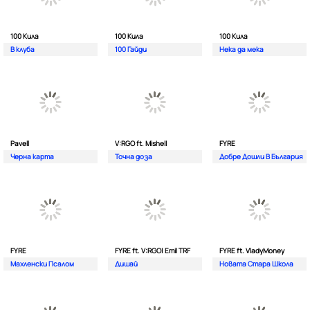
100 Кила
100 Кила
100 Кила
В клуба
100 Гайди
Нека да мека
Pavell
V:RGO ft. Mishell
FYRE
Черна карта
Точна доза
Добре Дошли В България
FYRE
FYRE ft. V:RGO| Emil TRF
FYRE ft. VladyMoney
Махленски Псалом
Дишай
Новата Стара Школа