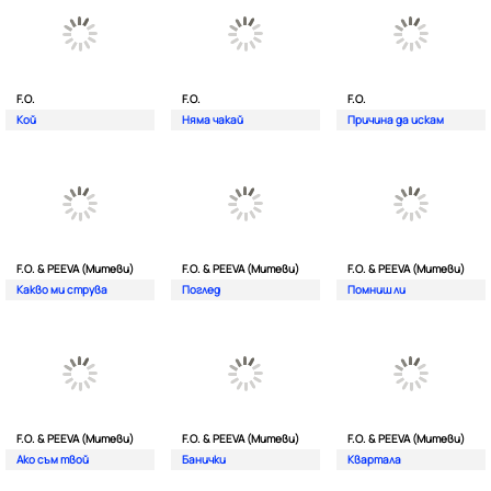
F.O.
F.O.
F.O.
Кой
Няма чакай
Причина да искам
F.O. & PEEVA (Митеви)
F.O. & PEEVA (Митеви)
F.O. & PEEVA (Митеви)
Какво ми струва
Поглед
Помниш ли
F.O. & PEEVA (Митеви)
F.O. & PEEVA (Митеви)
F.O. & PEEVA (Митеви)
Ако съм твой
Банички
Квартала