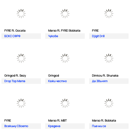
FYRE ft. Gocata
Marso ft. FYRE| Bobkata
FYRE
БСКС СФРФ
Чукове
Djigit Drill
Gringod ft. Sezy
Gringod
Dim4ou ft. Shunaka
Drop Top Mama
Кажи честно
Да Звънят
FYRE
Marso ft. MBT
Marso ft. Bobkata
Всекиму Своето
Крадена
Пие ми се