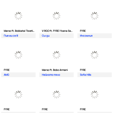
Marso ft. Bobkata| Tsvetina
V:RGO ft. FYRE| Yoana Sashova
FYRE
Пие ми се III
Сълзи
Инсомния
FYRE
Marso ft. Bobo Armani
FYRE
AMG
Нейното тяло
Sofia Hills
FYRE
FYRE
FYRE