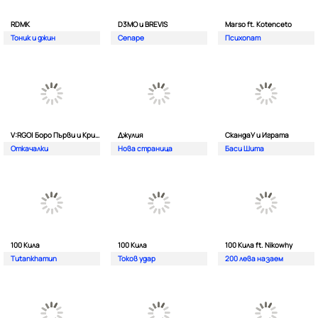
RDMK
D3MO и BREVIS
Marso ft. Kotenceto
Тоник и джин
Сепаре
Психопат
V:RGO| Боро Първи и Криско
Джулия
СкандаУ и Играта
Откачалки
Нова страница
Баси Шита
100 Кила
100 Кила
100 Кила ft. Nikowhy
Tutankhamun
Токов удар
200 лева назаем