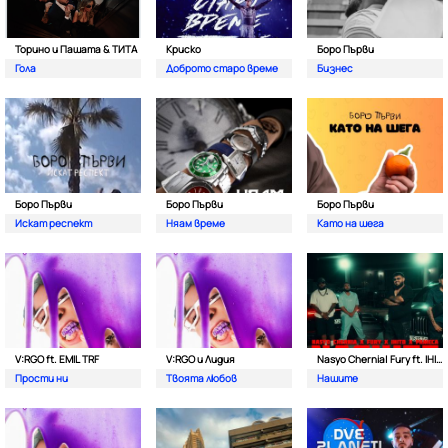
Торино и Пашата & ТИТА
Криско
Боро Първи
Гола
Доброто старо време
Бизнес
Боро Първи
Боро Първи
Боро Първи
Искат респект
Няам време
Като на шега
V:RGO ft. EMIL TRF
V:RGO и Лидия
Nasyo Chernia| Fury ft. IHITO & Pameca
Прости ни
Твоята любов
Нашите