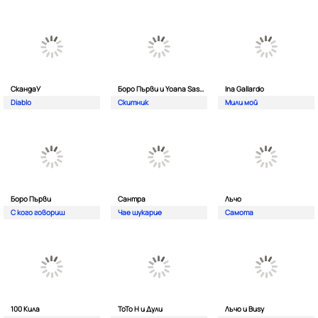
СкандаУ
Боро Първи и Yoana Sashova
Ina Gallardo
Diablo
Скитник
Мили мой
Боро Първи
Сантра
Лъчо
С кого говориш
Чае шукарие
Самота
100 Кила
ToTo H и Дули
Лъчо и Busy