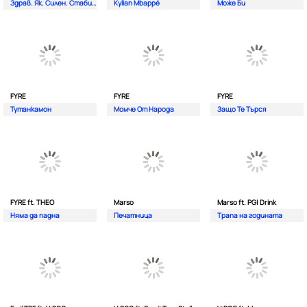
Здрав. Як. Силен. Стабилен.
Kylian Mbappé
Може Би
FYRE
FYRE
FYRE
Тутанкамон
Момче От Народа
Защо Те Търся
FYRE ft. THEO
Marso
Marso ft. PG| Drink
Няма да падна
Печатница
Трапа на годината