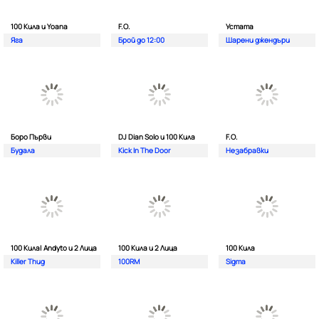
100 Кила и Yoana
F.O.
Устата
Яга
Брой до 12:00
Шарени джендъри
Боро Първи
DJ Dian Solo и 100 Кила
F.O.
Будала
Kick In The Door
Незабравки
100 Кила| Andyto и 2 Лица
100 Кила и 2 Лица
100 Кила
Killer Thug
100RM
Sigma