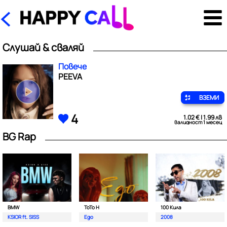
Слушай & сваляй
Повече
PEEVA
ВЗЕМИ
4
1.02 € | 1.99 лв
валидност 1 месец
BG Rap
BMW
ToTo H
100 Кила
KSIOR ft. SISS
Ego
2008