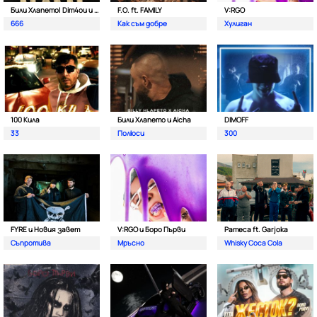
Били Хлапето| Dim4ou и Garjoka
F.O. ft. FAMILY
V:RGO
666
Как съм добре
Хулиган
100 Кила
Били Хлапето и Aicha
DIMOFF
33
Полюси
300
FYRE и Новия завет
V:RGO и Боро Първи
Pameca ft. Garjoka
Съпротива
Мръсно
Whisky Coca Cola