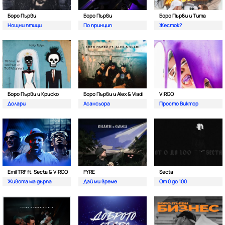
Боро Първи
Боро Първи
Боро Първи и Тита
Нощни птици
По принцип
Жесток?
Боро Първи и Криско
Боро Първи и Alex & Vladi
V:RGO
Долари
Асансьора
Просто Виктор
Emil TRF ft. Secta & V:RGO
FYRE
Secta
Живота ма дърпа
Дай ми време
От 0 до 100