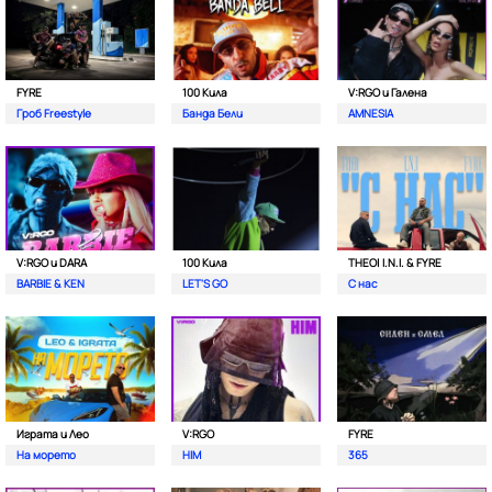
FYRE
100 Кила
V:RGO и Галена
Гроб Freestyle
Банда Бели
AMNESIA
V:RGO и DARA
100 Кила
THEO| I.N.I. & FYRE
BARBIE & KEN
LET'S GO
С нас
Играта и Лео
V:RGO
FYRE
На морето
HIM
365