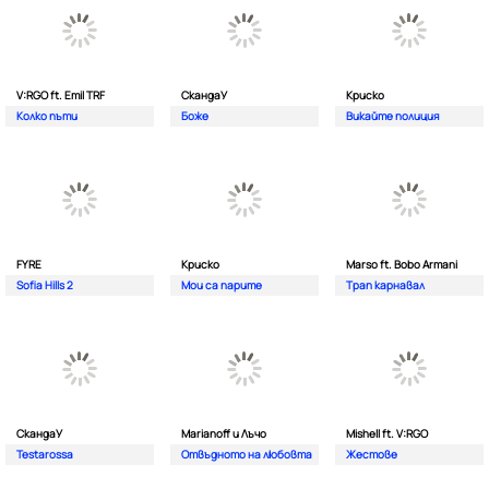
V:RGO ft. Emil TRF
СкандаУ
Криско
Колко пъти
Боже
Викайте полиция
FYRE
Криско
Marso ft. Bobo Armani
Sofia Hills 2
Мои са парите
Трап карнавал
СкандаУ
Marianoff и Лъчо
Mishell ft. V:RGO
Testarossa
Отвъдното на любовта
Жестове