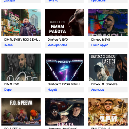
Дилъри
Гена ни
Кръстопът
DIM ft. EVG| V:RGO & EMIL TRF
Dim4ou ft. EVG
Dim4ou & EVG
Хляба
Имам работа
Нищо Друго
DIM ft. EVG
Dim4ou ft. EVG & ToTo H
Dim4ou ft. Shunaka
Dope
Нидей
Ластици
F.O. & PEEVA
Играта и Venci Venc'
EMIL TRF ft. JS