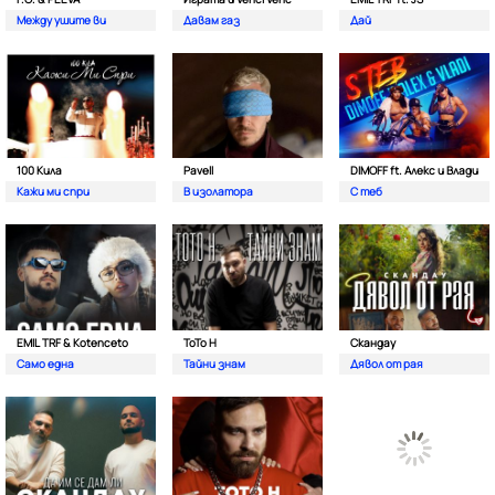
Между ушите ви
Давам газ
Дай
100 Кила
Pavell
DIMOFF ft. Алекс и Влади
Кажи ми спри
В изолатора
С теб
EMIL TRF & Kotenceto
ТоТо Н
Скандау
Само една
Тайни знам
Дявол от рая