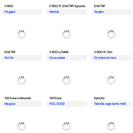
V:RGO
V:RGO ft. Emil TRF| Криско
Emil TRF
Раздай
Mamuli
За ден
Emil TRF
V:RGO и DARA
V:RGO ft. Dim
No| No
Соса маже
Ей тука ей тъй
100 Кила и Моисей
100 Кила
Криско
Мазало
FEEL GOOD
Такова лудо като теб