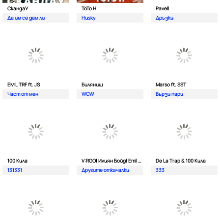
СкандаУ
ToTo H
Pavell
Да им се дам ли
Husky
Дръзки
EMIL TRF ft. JS
Биляниш
Marso ft. SST
Част от мен
WOW
Бързи пари
100 Кила
V:RGO| Илиян Бойд| Emil TRF| Dim4oU и Aтанас Колев
De La Trap & 100 Кила
131331
Другите откачалки
333