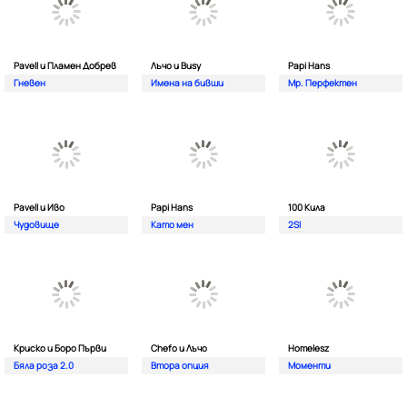
Pavell и Пламен Добрев
Лъчо и Busy
Papi Hans
Гневен
Имена на бивши
Мр. Перфектен
Pavell и Иво
Papi Hans
100 Кила
Чудовище
Като мен
2SI
Криско и Боро Първи
Chefo и Лъчо
Homelesz
Бяла роза 2.0
Втора опция
Моменти