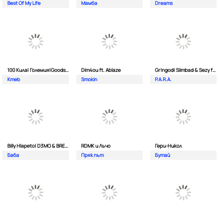
Best Of My Life
Мамба
Dreams
100 Кила| Големия|Goodslav и 2 Лица
Dim4ou ft. Ablaze
Gr!ngod| Siimbad & Sezy ft. Djaany
Kmeb
Smokin
P.A.R.A.
Billy Hlapeto| D3MO & BREVIS
RDMK и Лъчо
Гери-Никол
Баба
Пряк път
Бутай