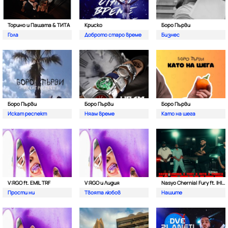
Торино и Пашата & ТИТА
Криско
Боро Първи
Гола
Доброто старо време
Бизнес
Боро Първи
Боро Първи
Боро Първи
Искат респект
Няам време
Като на шега
V:RGO ft. EMIL TRF
V:RGO и Лидия
Nasyo Chernia| Fury ft. IHITO & Pameca
Прости ни
Твоята любов
Нашите