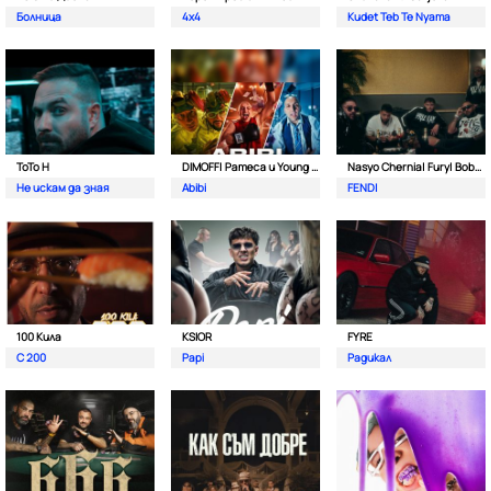
Болница
4x4
Kudet Teb Te Nyama
ToTo H
DIMOFF| Pameca и Young BB Young
Nasyo Chernia| Fury| Bobo Armani| & N.A.S.I.
Не искам да зная
Abibi
FENDI
100 Кила
KSIOR
FYRE
С 200
Papi
Радикал