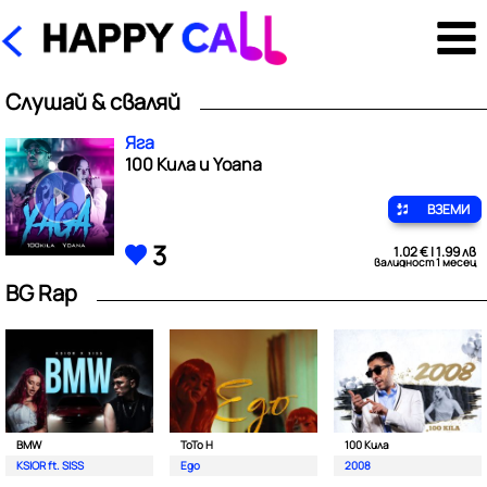
Слушай & сваляй
Яга
100 Кила и Yoana
ВЗЕМИ
3
1.02 € | 1.99 лв
валидност 1 месец
BG Rap
BMW
ToTo H
100 Кила
KSIOR ft. SISS
Ego
2008