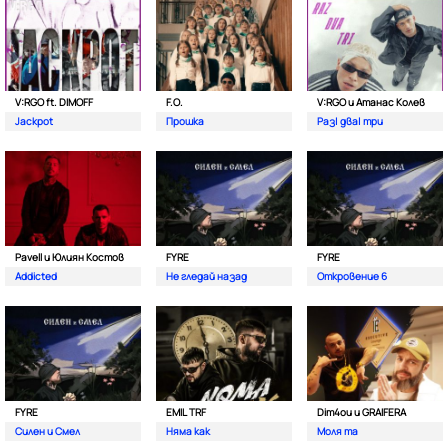
V:RGO ft. DIMOFF
F.O.
V:RGO и Атанас Колев
Jackpot
Прошка
Раз| два| три
Pavell и Юлиян Костов
FYRE
FYRE
Addicted
Не гледай назад
Откровение 6
FYRE
EMIL TRF
Dim4ou и GRAIFERA
Силен и Смел
Няма как
Моля та