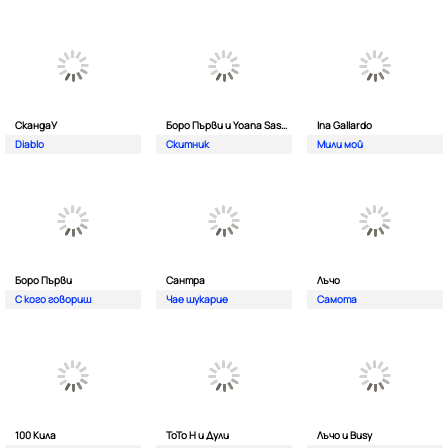
СкандаУ
Боро Първи и Yoana Sashova
Ina Gallardo
Diablo
Скитник
Мили мой
Боро Първи
Сантра
Лъчо
С кого говориш
Чае шукарие
Самота
100 Кила
ToTo H и Дули
Лъчо и Busy