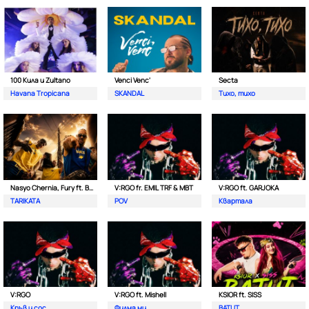
100 Кила и Zultano
Venci Venc'
Secta
Havana Tropicana
SKANDAL
Тихо, тихо
Nasyo Chernia, Fury ft. Bobo Armani
V:RGO fr. EMIL TRF & MBT
V:RGO ft. GARJOKA
TARIKATA
POV
Квартала
V:RGO
V:RGO ft. Mishell
KSIOR ft. SISS
Кръв и сос
Филма ми
BATUT