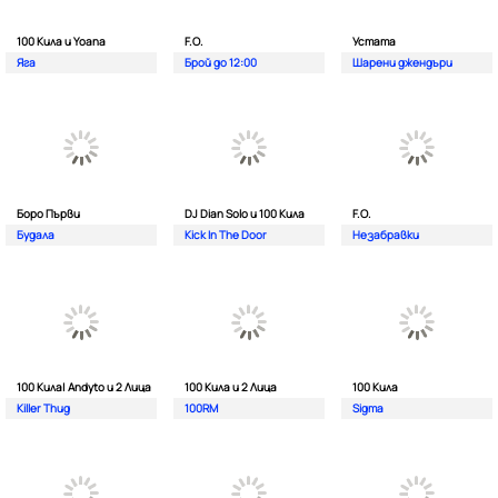
100 Кила и Yoana
F.O.
Устата
Яга
Брой до 12:00
Шарени джендъри
Боро Първи
DJ Dian Solo и 100 Кила
F.O.
Будала
Kick In The Door
Незабравки
100 Кила| Andyto и 2 Лица
100 Кила и 2 Лица
100 Кила
Killer Thug
100RM
Sigma