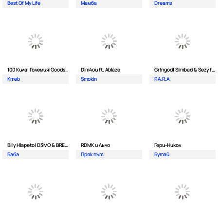
Best Of My Life
Мамба
Dreams
100 Кила| Големия|Goodslav и 2 Лица
Dim4ou ft. Ablaze
Gr!ngod| Siimbad & Sezy ft. Djaany
Kmeb
Smokin
P.A.R.A.
Billy Hlapeto| D3MO & BREVIS
RDMK и Лъчо
Гери-Никол
Баба
Пряк път
Бутай