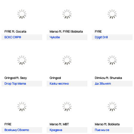
FYRE ft. Gocata
Marso ft. FYRE| Bobkata
FYRE
БСКС СФРФ
Чукове
Djigit Drill
Gringod ft. Sezy
Gringod
Dim4ou ft. Shunaka
Drop Top Mama
Кажи честно
Да Звънят
FYRE
Marso ft. MBT
Marso ft. Bobkata
Всекиму Своето
Крадена
Пие ми се