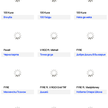
100 Кила
100 Кила
100 Кила
В клуба
100 Гайди
Нека да мека
Pavell
V:RGO ft. Mishell
FYRE
Черна карта
Точна доза
Добре Дошли В България
FYRE
FYRE ft. V:RGO| Emil TRF
FYRE ft. VladyMoney
Махленски Псалом
Дишай
Новата Стара Школа