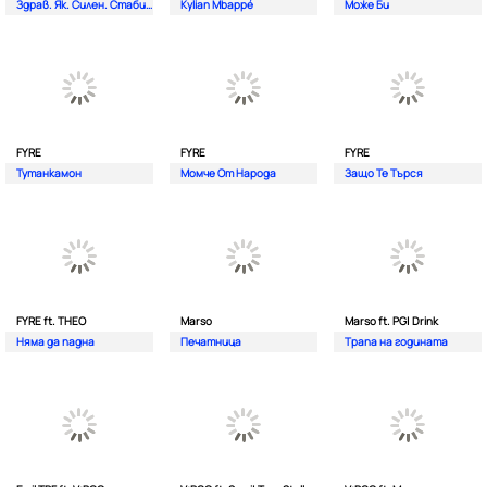
Здрав. Як. Силен. Стабилен.
Kylian Mbappé
Може Би
FYRE
FYRE
FYRE
Тутанкамон
Момче От Народа
Защо Те Търся
FYRE ft. THEO
Marso
Marso ft. PG| Drink
Няма да падна
Печатница
Трапа на годината