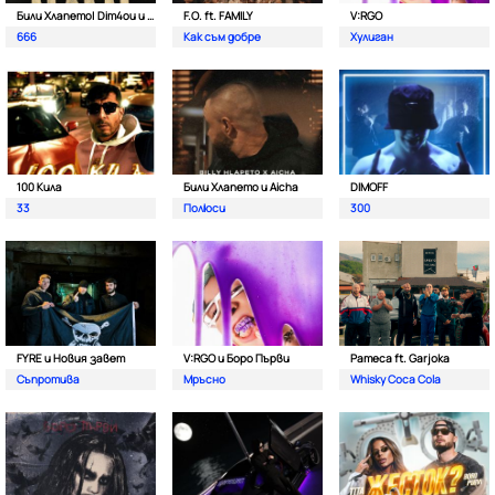
Били Хлапето| Dim4ou и Garjoka
F.O. ft. FAMILY
V:RGO
666
Как съм добре
Хулиган
100 Кила
Били Хлапето и Aicha
DIMOFF
33
Полюси
300
FYRE и Новия завет
V:RGO и Боро Първи
Pameca ft. Garjoka
Съпротива
Мръсно
Whisky Coca Cola