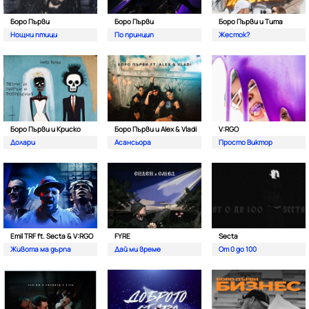
Боро Първи
Боро Първи
Боро Първи и Тита
Нощни птици
По принцип
Жесток?
Боро Първи и Криско
Боро Първи и Alex & Vladi
V:RGO
Долари
Асансьора
Просто Виктор
Emil TRF ft. Secta & V:RGO
FYRE
Secta
Живота ма дърпа
Дай ми време
От 0 до 100