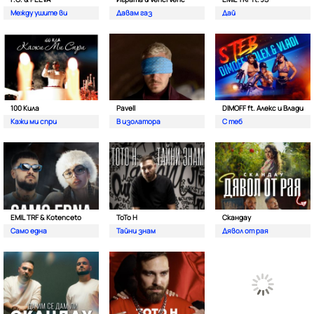
Между ушите ви
Давам газ
Дай
100 Кила
Pavell
DIMOFF ft. Алекс и Влади
Кажи ми спри
В изолатора
С теб
EMIL TRF & Kotenceto
ТоТо Н
Скандау
Само една
Тайни знам
Дявол от рая