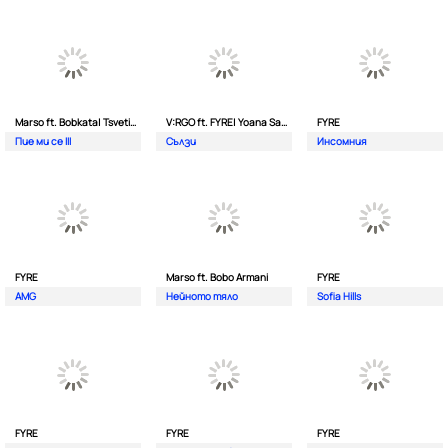
Marso ft. Bobkata| Tsvetina
V:RGO ft. FYRE| Yoana Sashova
FYRE
Пие ми се III
Сълзи
Инсомния
FYRE
Marso ft. Bobo Armani
FYRE
AMG
Нейното тяло
Sofia Hills
FYRE
FYRE
FYRE