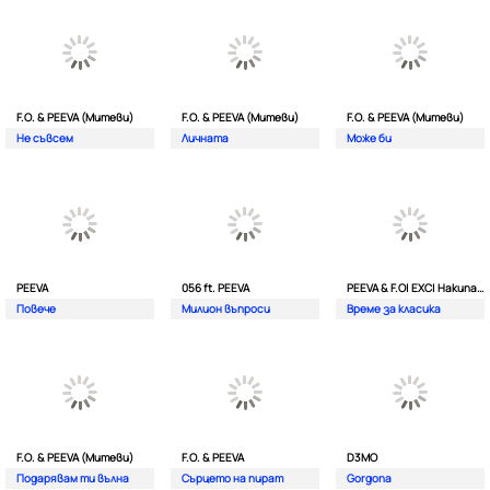
F.O. & PEEVA (Митеви)
F.O. & PEEVA (Митеви)
F.O. & PEEVA (Митеви)
Не съвсем
Личната
Мoже би
PEEVA
056 ft. PEEVA
PEEVA & F.O| EXC| Hakunata ft. Tri'o Quatro
Повече
Милион въпроси
Време за класика
F.O. & PEEVA (Митеви)
F.O. & PEEVA
D3MO
Подарявам ти вълна
Сърцето на пират
Gorgona