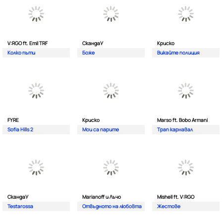
V:RGO ft. Emil TRF
СкандаУ
Криско
Колко пъти
Боже
Викайте полиция
FYRE
Криско
Marso ft. Bobo Armani
Sofia Hills 2
Мои са парите
Трап карнавал
СкандаУ
Marianoff и Лъчо
Mishell ft. V:RGO
Testarossa
Отвъдното на любовта
Жестове