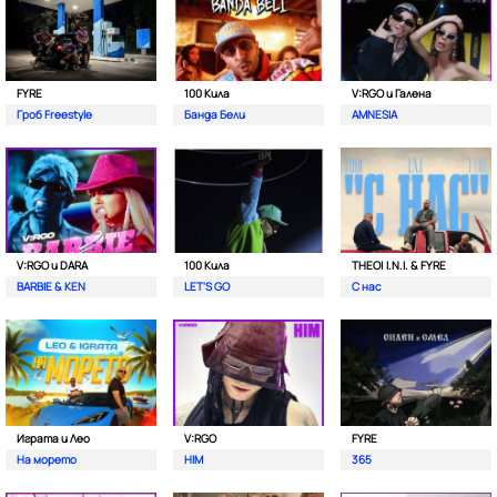
FYRE
100 Кила
V:RGO и Галена
Гроб Freestyle
Банда Бели
AMNESIA
V:RGO и DARA
100 Кила
THEO| I.N.I. & FYRE
BARBIE & KEN
LET'S GO
С нас
Играта и Лео
V:RGO
FYRE
На морето
HIM
365