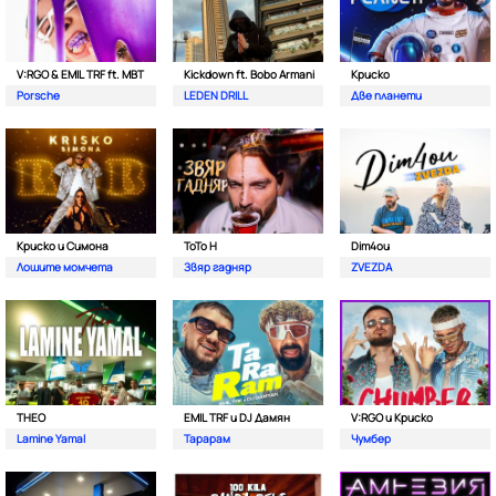
V:RGO & EMIL TRF ft. MBT
Kickdown ft. Bobo Armani
Криско
Porsche
LEDEN DRILL
Две планети
Криско и Симона
ToTo H
Dim4ou
Лошите момчета
Звяр гадняр
ZVEZDA
THEO
EMIL TRF и DJ Дамян
V:RGO и Криско
Lamine Yamal
Тарарам
Чумбер