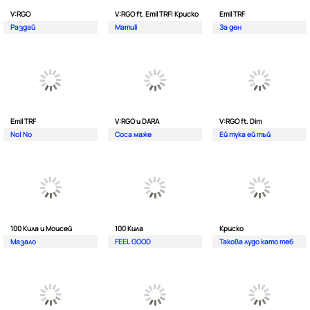
V:RGO
V:RGO ft. Emil TRF| Криско
Emil TRF
Раздай
Mamuli
За ден
Emil TRF
V:RGO и DARA
V:RGO ft. Dim
No| No
Соса маже
Ей тука ей тъй
100 Кила и Моисей
100 Кила
Криско
Мазало
FEEL GOOD
Такова лудо като теб