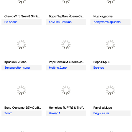
СкандаУ ft. Sezy & Siimbad
Боро Първи и Йоана Сашова
Ицо Хазарта
На брега
Камък и ножица
Депутата Христо
Криско и 2Bona
Papi Hans и Мишо Шамара
Боро Първи
Зелена светлина
Мойто Дупе
Бизнес
Били Хлапето| D3MO и BREVIS
Homelesz ft. FYRE & TraYan
Pavell и Миро
Zoom
Номер 1
Без лимит