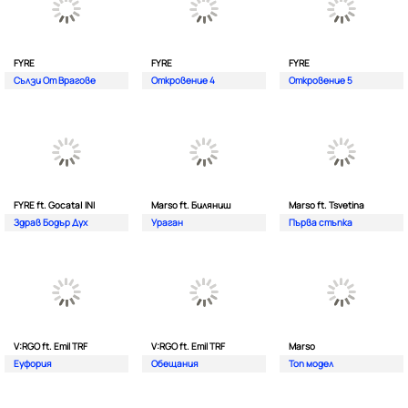
FYRE
FYRE
FYRE
Сълзи От Врагове
Откровение 4
Откровение 5
FYRE ft. Gocata| INI
Marso ft. Биляниш
Marso ft. Tsvetina
Здрав Бодър Дух
Ураган
Първа стъпка
V:RGO ft. Emil TRF
V:RGO ft. Emil TRF
Marso
Еуфория
Обещания
Топ модел