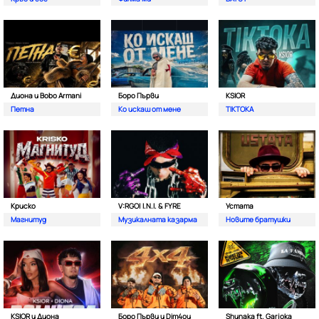
Диона и Bobo Armani
Боро Първи
KSIOR
Петна
Ко искаш от мене
TIKTOKA
Криско
V:RGO| I.N.I. & FYRE
Устата
Магнитуд
Музикалната казарма
Новите братушки
KSIOR и Диона
Боро Първи и Dim4ou
Shunaka ft. Garjoka