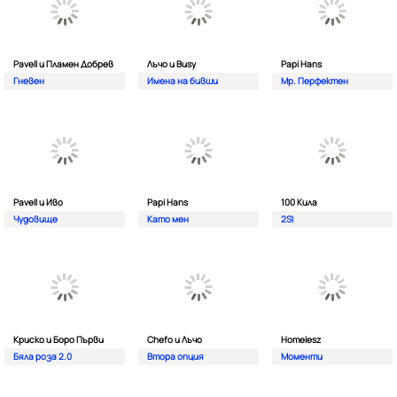
Pavell и Пламен Добрев
Лъчо и Busy
Papi Hans
Гневен
Имена на бивши
Мр. Перфектен
Pavell и Иво
Papi Hans
100 Кила
Чудовище
Като мен
2SI
Криско и Боро Първи
Chefo и Лъчо
Homelesz
Бяла роза 2.0
Втора опция
Моменти