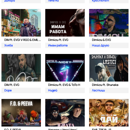
Дилъри
Гена ни
Кръстопът
DIM ft. EVG| V:RGO & EMIL TRF
Dim4ou ft. EVG
Dim4ou & EVG
Хляба
Имам работа
Нищо Друго
DIM ft. EVG
Dim4ou ft. EVG & ToTo H
Dim4ou ft. Shunaka
Dope
Нидей
Ластици
F.O. & PEEVA
Играта и Venci Venc'
EMIL TRF ft. JS