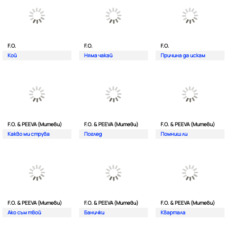
F.O.
F.O.
F.O.
Кой
Няма чакай
Причина да искам
F.O. & PEEVA (Митеви)
F.O. & PEEVA (Митеви)
F.O. & PEEVA (Митеви)
Какво ми струва
Поглед
Помниш ли
F.O. & PEEVA (Митеви)
F.O. & PEEVA (Митеви)
F.O. & PEEVA (Митеви)
Ако съм твой
Банички
Квартала