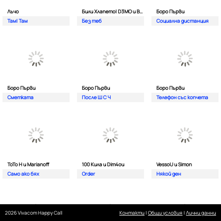
Лъчо
Били Хлапето| D3MO и BREVIS
Боро Първи
Там| Там
Без теб
Социална дистанция
Боро Първи
Боро Първи
Боро Първи
Сметката
После Ш С Ч
Телефон със копчета
ТоТо Н и Marianoff
100 Кила и Dim4ou
VessoU и Simon
Само ако бях
Order
Някой ден
2026 Vivacom Happy Call
Контакти
|
Общи условия
|
Лични данни