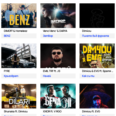
DIMOFF & Homelesz
Venci Venc' & DARYA
Dim4ou
BENZ
Затвор
Пилето във фурната
FYRE
EMIL TRF ft. JS
Dim4ou & EVG ft. Братя Аргирови
Кръговрат
Налей
Как си ти
Shunaka ft. Dim4ou
XXIOR ft. V:RGO
Dim4ou ft. EVG