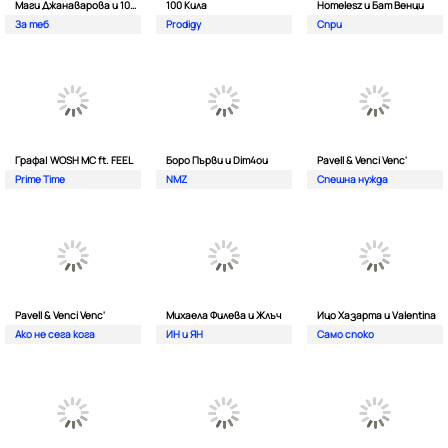
Маги Джанаварова и 100 Кила
100 Кила
Homelesz и Бат Венци
За теб
Prodigy
Спри
Графа| WOSH MC ft. FEEL
Боро Първи и Dim4ou
Pavell & Venci Venc'
Prime Time
NMZ
Спешна нужда
Pavell & Venci Venc'
Михаела Филева и Жлъч
Ицо Хазарта и Valentina
Ако не сега кога
ИН и ЯН
Само споко