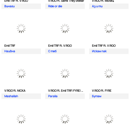
Emil TRF ft. V:RGO
V:RGO ft. Sami| Trey Stellar
V:RGO ft. Молец
Винаги
Ride or die
Аз и ти
Emil TRF
Emil TRF ft. V:RGO
Emil TRF ft. V:RGO
Наивна
С теб
Искам пак
V:RGO ft. NICKA
V:RGO ft. Emil TRF| FYRE| 2Bona
V:RGO ft. FYRE
Mashallah
Paralia
Бутам