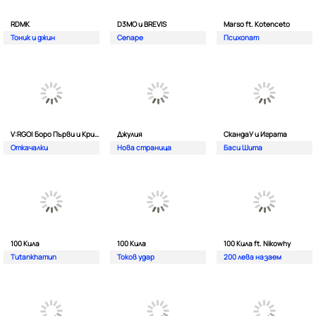
RDMK
D3MO и BREVIS
Marso ft. Kotenceto
Тоник и джин
Сепаре
Психопат
V:RGO| Боро Първи и Криско
Джулия
СкандаУ и Играта
Откачалки
Нова страница
Баси Шита
100 Кила
100 Кила
100 Кила ft. Nikowhy
Tutankhamun
Токов удар
200 лева назаем