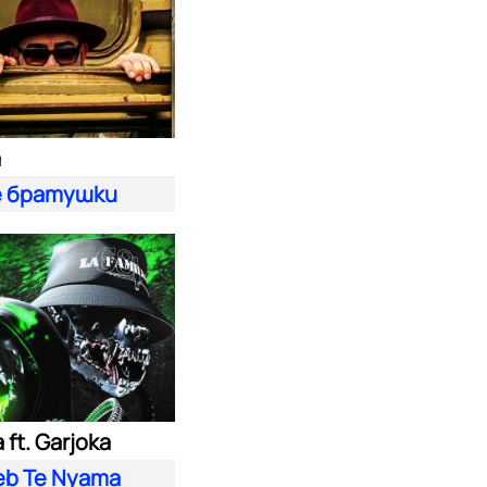
а
 братушки
ft. Garjoka
eb Te Nyama