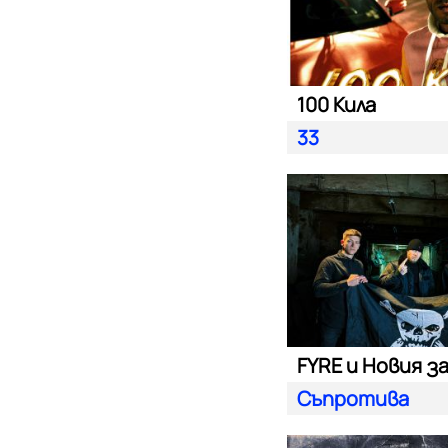
100 Кила
33
FYRE и Новия з
Съпротива