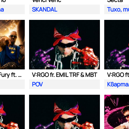
na
SKANDAL
Тихо, т
Nasyo Chernia, Fury ft. Bobo Armani
V:RGO fr. EMIL TRF & MBT
V:RGO f
POV
Кварта