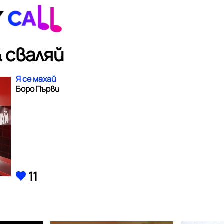
 сваляй
Я се махай
Боро Първи
11