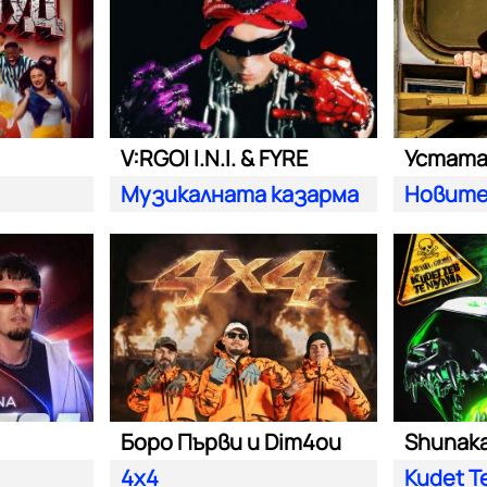
V:RGO| I.N.I. & FYRE
Устат
Музикалната казарма
Новите
Боро Първи и Dim4ou
Shunaka 
4x4
Kudet T