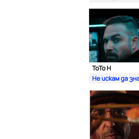
ToTo H
Не искам да зн