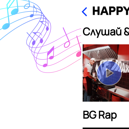
Слушай &
BG Rap