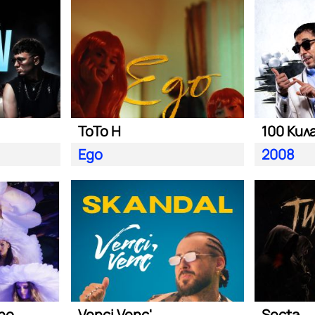
ToTo H
100 Кил
Ego
2008
ano
Venci Venc'
Secta