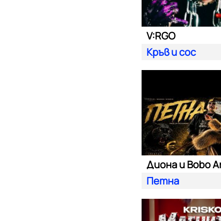
V:RGO
Кръв и сос
Диона и Bobo A
Петна