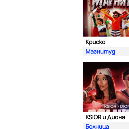
Криско
Магнитуд
KSIOR и Диона
Болница