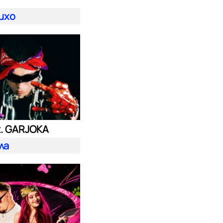
ихо
t. GARJOKA
ла