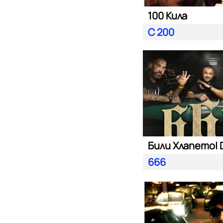
100 Кила
С 200
666