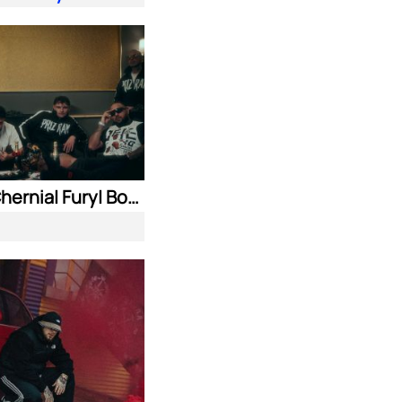
Nasyo Chernia| Fury| Bobo Armani| & N.A.S.I.