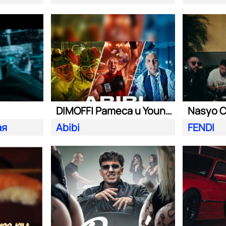
DIMOFF| Pameca и Young BB Young
ая
Abibi
FENDI