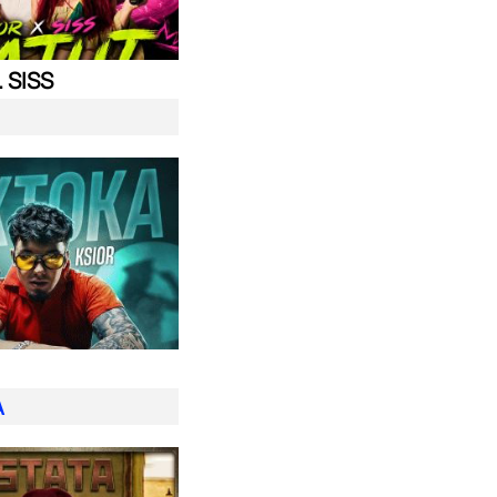
. SISS
A