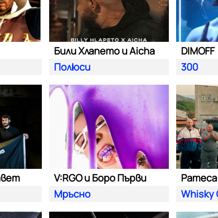
Били Хлапето и Aicha
DIMOFF
Полюси
300
авет
V:RGO и Боро Първи
Pameca 
Мръсно
Whisky 