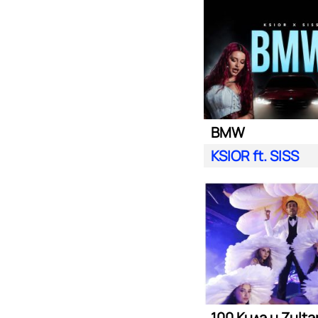
BMW
KSIOR ft. SISS
100 Кила и Zult