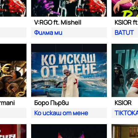
V:RGO ft. Mishell
KSIOR ft
Филма ми
BATUT
rmani
Боро Първи
KSIOR
Ко искаш от мене
TIKTOK