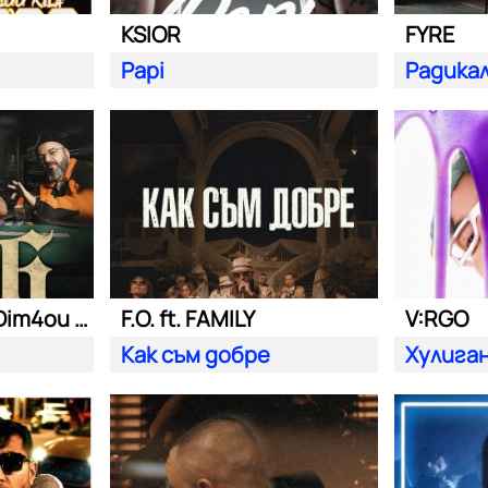
KSIOR
FYRE
Papi
Радика
Били Хлапето| Dim4ou и Garjoka
F.O. ft. FAMILY
V:RGO
Как съм добре
Хулига