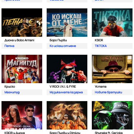
Диона и Bobo Armani
Боро Първи
KSIOR
Петна
Ко искаш от мене
TIKTOKA
Криско
V:RGO| I.N.I. & FYRE
Устата
Магнитуд
Музикалната казарма
Новите братушки
KSIOR и Диона
Боро Първи и Dim4ou
Shunaka ft. Garjoka