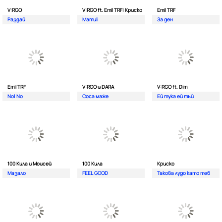
V:RGO
V:RGO ft. Emil TRF| Криско
Emil TRF
Раздай
Mamuli
За ден
Emil TRF
V:RGO и DARA
V:RGO ft. Dim
No| No
Соса маже
Ей тука ей тъй
100 Кила и Моисей
100 Кила
Криско
Мазало
FEEL GOOD
Такова лудо като теб