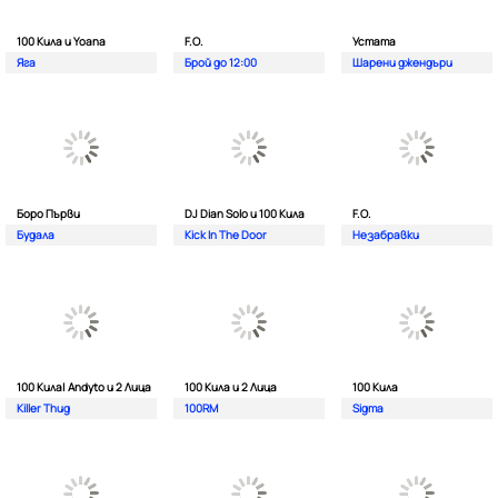
100 Кила и Yoana
F.O.
Устата
Яга
Брой до 12:00
Шарени джендъри
Боро Първи
DJ Dian Solo и 100 Кила
F.O.
Будала
Kick In The Door
Незабравки
100 Кила| Andyto и 2 Лица
100 Кила и 2 Лица
100 Кила
Killer Thug
100RM
Sigma