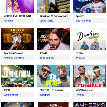
V:RGO & EMIL TRF ft. MBT
Kickdown ft. Bobo Armani
Криско
Porsche
LEDEN DRILL
Две планети
Криско и Симона
ToTo H
Dim4ou
Лошите момчета
Звяр гадняр
ZVEZDA
THEO
EMIL TRF и DJ Дамян
V:RGO и Криско
Lamine Yamal
Тарарам
Чумбер