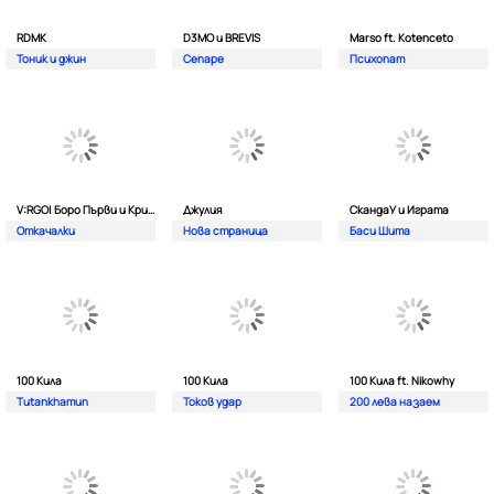
RDMK
D3MO и BREVIS
Marso ft. Kotenceto
Тоник и джин
Сепаре
Психопат
V:RGO| Боро Първи и Криско
Джулия
СкандаУ и Играта
Откачалки
Нова страница
Баси Шита
100 Кила
100 Кила
100 Кила ft. Nikowhy
Tutankhamun
Токов удар
200 лева назаем