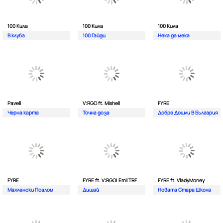
100 Кила
100 Кила
100 Кила
В клуба
100 Гайди
Нека да мека
Pavell
V:RGO ft. Mishell
FYRE
Черна карта
Точна доза
Добре Дошли В България
FYRE
FYRE ft. V:RGO| Emil TRF
FYRE ft. VladyMoney
Махленски Псалом
Дишай
Новата Стара Школа