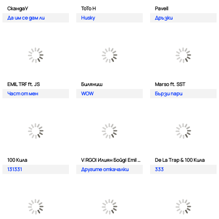
СкандаУ
ToTo H
Pavell
Да им се дам ли
Husky
Дръзки
EMIL TRF ft. JS
Биляниш
Marso ft. SST
Част от мен
WOW
Бързи пари
100 Кила
V:RGO| Илиян Бойд| Emil TRF| Dim4oU и Aтанас Колев
De La Trap & 100 Кила
131331
Другите откачалки
333