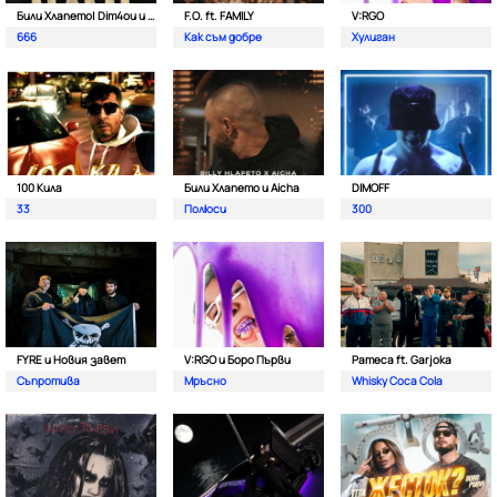
Били Хлапето| Dim4ou и Garjoka
F.O. ft. FAMILY
V:RGO
666
Как съм добре
Хулиган
100 Кила
Били Хлапето и Aicha
DIMOFF
33
Полюси
300
FYRE и Новия завет
V:RGO и Боро Първи
Pameca ft. Garjoka
Съпротива
Мръсно
Whisky Coca Cola