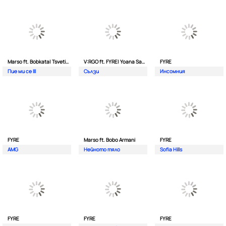
Marso ft. Bobkata| Tsvetina
V:RGO ft. FYRE| Yoana Sashova
FYRE
Пие ми се III
Сълзи
Инсомния
FYRE
Marso ft. Bobo Armani
FYRE
AMG
Нейното тяло
Sofia Hills
FYRE
FYRE
FYRE