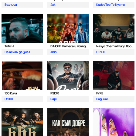
Болница
4x4
Kudet Teb Te Nyama
ToTo H
DIMOFF| Pameca и Young BB Young
Nasyo Chernia| Fury| Bobo Armani| & N.A.S.I.
Не искам да зная
Abibi
FENDI
100 Кила
KSIOR
FYRE
С 200
Papi
Радикал