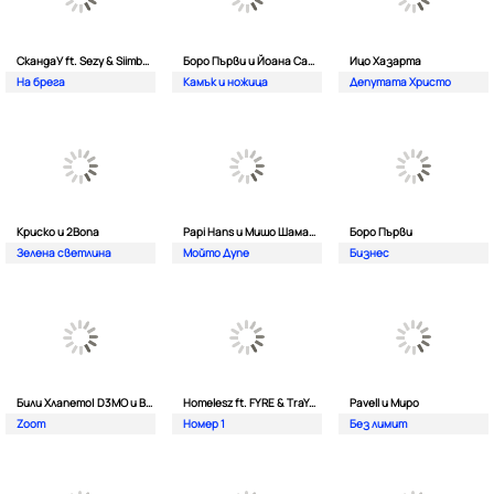
СкандаУ ft. Sezy & Siimbad
Боро Първи и Йоана Сашова
Ицо Хазарта
На брега
Камък и ножица
Депутата Христо
Криско и 2Bona
Papi Hans и Мишо Шамара
Боро Първи
Зелена светлина
Мойто Дупе
Бизнес
Били Хлапето| D3MO и BREVIS
Homelesz ft. FYRE & TraYan
Pavell и Миро
Zoom
Номер 1
Без лимит