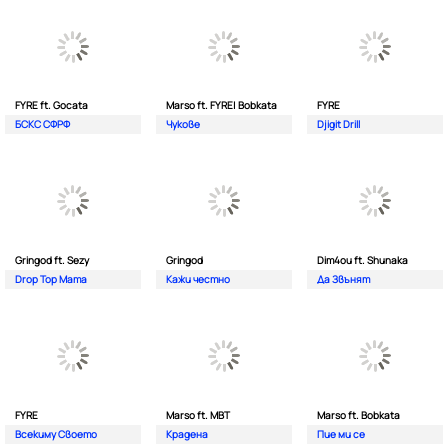
FYRE ft. Gocata
Marso ft. FYRE| Bobkata
FYRE
БСКС СФРФ
Чукове
Djigit Drill
Gringod ft. Sezy
Gringod
Dim4ou ft. Shunaka
Drop Top Mama
Кажи честно
Да Звънят
FYRE
Marso ft. MBT
Marso ft. Bobkata
Всекиму Своето
Крадена
Пие ми се