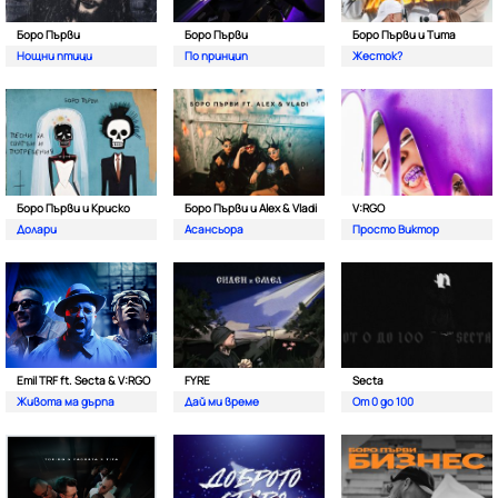
Боро Първи
Боро Първи
Боро Първи и Тита
Нощни птици
По принцип
Жесток?
Боро Първи и Криско
Боро Първи и Alex & Vladi
V:RGO
Долари
Асансьора
Просто Виктор
Emil TRF ft. Secta & V:RGO
FYRE
Secta
Живота ма дърпа
Дай ми време
От 0 до 100