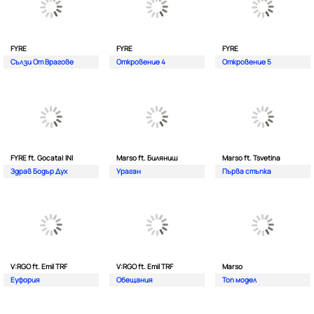
FYRE
FYRE
FYRE
Сълзи От Врагове
Откровение 4
Откровение 5
FYRE ft. Gocata| INI
Marso ft. Биляниш
Marso ft. Tsvetina
Здрав Бодър Дух
Ураган
Първа стъпка
V:RGO ft. Emil TRF
V:RGO ft. Emil TRF
Marso
Еуфория
Обещания
Топ модел