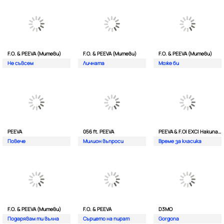
F.O. & PEEVA (Митеви)
F.O. & PEEVA (Митеви)
F.O. & PEEVA (Митеви)
Не съвсем
Личната
Мoже би
PEEVA
056 ft. PEEVA
PEEVA & F.O| EXC| Hakunata ft. Tri'o Quatro
Повече
Милион въпроси
Време за класика
F.O. & PEEVA (Митеви)
F.O. & PEEVA
D3MO
Подарявам ти вълна
Сърцето на пират
Gorgona