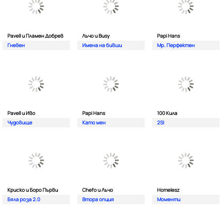
Pavell и Пламен Добрев
Лъчо и Busy
Papi Hans
Гневен
Имена на бивши
Мр. Перфектен
Pavell и Иво
Papi Hans
100 Кила
Чудовище
Като мен
2SI
Криско и Боро Първи
Chefo и Лъчо
Homelesz
Бяла роза 2.0
Втора опция
Моменти