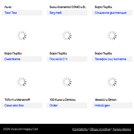
Лъчо
Били Хлапето| D3MO и BREVIS
Боро Първи
Там| Там
Без теб
Социална дистанция
Боро Първи
Боро Първи
Боро Първи
Сметката
После Ш С Ч
Телефон със копчета
ТоТо Н и Marianoff
100 Кила и Dim4ou
VessoU и Simon
Само ако бях
Order
Някой ден
2026 Vivacom Happy Call
Контакти
|
Общи условия
|
Лични данни