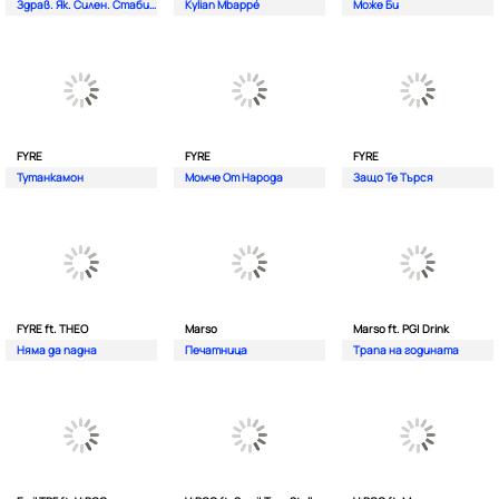
Здрав. Як. Силен. Стабилен.
Kylian Mbappé
Може Би
FYRE
FYRE
FYRE
Тутанкамон
Момче От Народа
Защо Те Търся
FYRE ft. THEO
Marso
Marso ft. PG| Drink
Няма да падна
Печатница
Трапа на годината