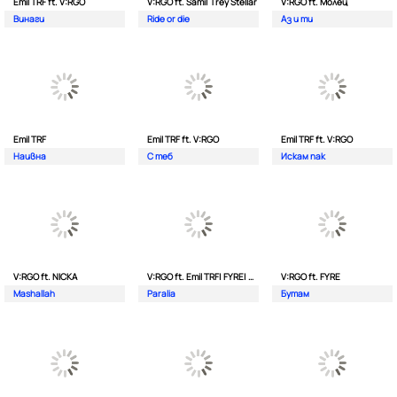
Emil TRF ft. V:RGO
V:RGO ft. Sami| Trey Stellar
V:RGO ft. Молец
Винаги
Ride or die
Аз и ти
Emil TRF
Emil TRF ft. V:RGO
Emil TRF ft. V:RGO
Наивна
С теб
Искам пак
V:RGO ft. NICKA
V:RGO ft. Emil TRF| FYRE| 2Bona
V:RGO ft. FYRE
Mashallah
Paralia
Бутам