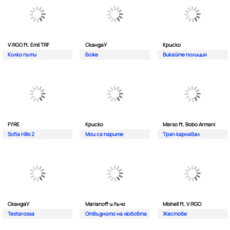
V:RGO ft. Emil TRF
СкандаУ
Криско
Колко пъти
Боже
Викайте полиция
FYRE
Криско
Marso ft. Bobo Armani
Sofia Hills 2
Мои са парите
Трап карнавал
СкандаУ
Marianoff и Лъчо
Mishell ft. V:RGO
Testarossa
Отвъдното на любовта
Жестове