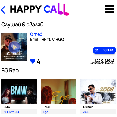
Слушай & сваляй
С теб
Emil TRF ft. V:RGO
ВЗЕМИ
4
1.02 € | 1.99 лв
валидност 1 месец
BG Rap
BMW
ToTo H
100 Кила
KSIOR ft. SISS
Ego
2008