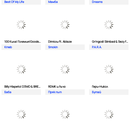
Best Of My Life
Мамба
Dreams
100 Кила| Големия|Goodslav и 2 Лица
Dim4ou ft. Ablaze
Gr!ngod| Siimbad & Sezy ft. Djaany
Kmeb
Smokin
P.A.R.A.
Billy Hlapeto| D3MO & BREVIS
RDMK и Лъчо
Гери-Никол
Баба
Пряк път
Бутай