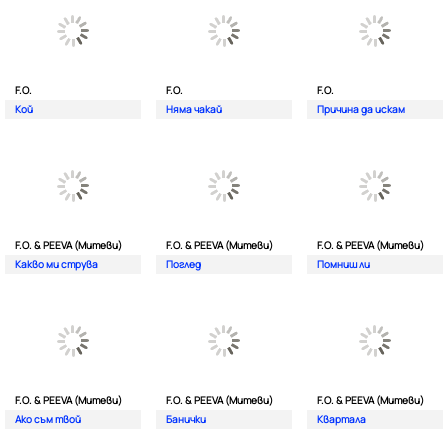
F.O.
F.O.
F.O.
Кой
Няма чакай
Причина да искам
F.O. & PEEVA (Митеви)
F.O. & PEEVA (Митеви)
F.O. & PEEVA (Митеви)
Какво ми струва
Поглед
Помниш ли
F.O. & PEEVA (Митеви)
F.O. & PEEVA (Митеви)
F.O. & PEEVA (Митеви)
Ако съм твой
Банички
Квартала