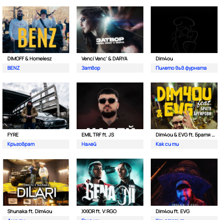
DIMOFF & Homelesz
Venci Venc' & DARYA
Dim4ou
BENZ
Затвор
Пилето във фурната
FYRE
EMIL TRF ft. JS
Dim4ou & EVG ft. Братя Аргирови
Кръговрат
Налей
Как си ти
Shunaka ft. Dim4ou
XXIOR ft. V:RGO
Dim4ou ft. EVG