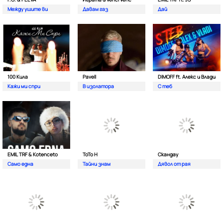
Между ушите ви
Давам газ
Дай
100 Кила
Pavell
DIMOFF ft. Алекс и Влади
Кажи ми спри
В изолатора
С теб
EMIL TRF & Kotenceto
ТоТо Н
Скандау
Само една
Тайни знам
Дявол от рая