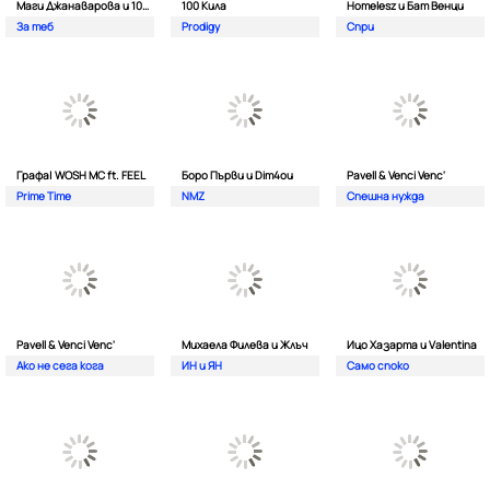
Маги Джанаварова и 100 Кила
100 Кила
Homelesz и Бат Венци
За теб
Prodigy
Спри
Графа| WOSH MC ft. FEEL
Боро Първи и Dim4ou
Pavell & Venci Venc'
Prime Time
NMZ
Спешна нужда
Pavell & Venci Venc'
Михаела Филева и Жлъч
Ицо Хазарта и Valentina
Ако не сега кога
ИН и ЯН
Само споко