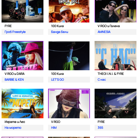
FYRE
100 Кила
V:RGO и Галена
Гроб Freestyle
Банда Бели
AMNESIA
V:RGO и DARA
100 Кила
THEO| I.N.I. & FYRE
BARBIE & KEN
LET'S GO
С нас
Играта и Лео
V:RGO
FYRE
На морето
HIM
365