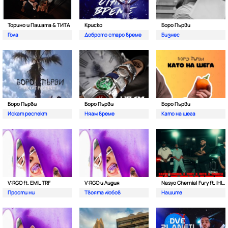
Торино и Пашата & ТИТА
Криско
Боро Първи
Гола
Доброто старо време
Бизнес
Боро Първи
Боро Първи
Боро Първи
Искат респект
Няам време
Като на шега
V:RGO ft. EMIL TRF
V:RGO и Лидия
Nasyo Chernia| Fury ft. IHITO & Pameca
Прости ни
Твоята любов
Нашите