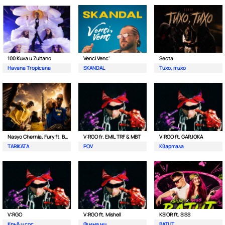
100 Кила и Zultano
Venci Venc'
Secta
Havana Tropicana
SKANDAL
Тихо, тихо
Nasyo Chernia, Fury ft. Bobo Armani
V:RGO fr. EMIL TRF & MBT
V:RGO ft. GARJOKA
TARIKATA
POV
Квартала
V:RGO
V:RGO ft. Mishell
KSIOR ft. SISS
Кръв и сос
Филма ми
BATUT