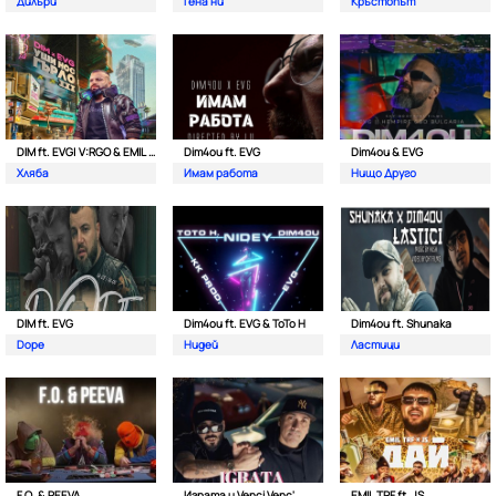
Дилъри
Гена ни
Кръстопът
DIM ft. EVG| V:RGO & EMIL TRF
Dim4ou ft. EVG
Dim4ou & EVG
Хляба
Имам работа
Нищо Друго
DIM ft. EVG
Dim4ou ft. EVG & ToTo H
Dim4ou ft. Shunaka
Dope
Нидей
Ластици
F.O. & PEEVA
Играта и Venci Venc'
EMIL TRF ft. JS