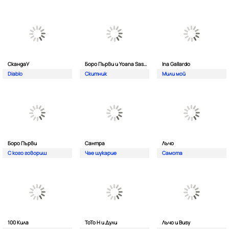
СкандаУ
Боро Първи и Yoana Sashova
Ina Gallardo
Diablo
Скитник
Мили мой
Боро Първи
Сантра
Лъчо
С кого говориш
Чае шукарие
Самота
100 Кила
ToTo H и Дули
Лъчо и Busy