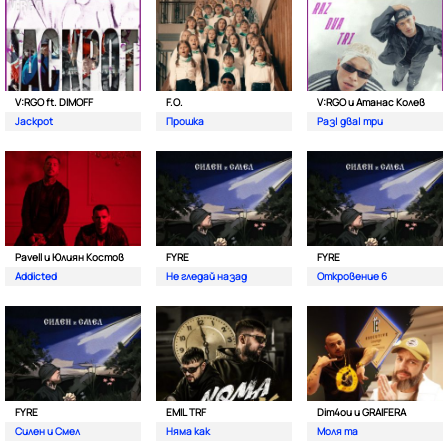
V:RGO ft. DIMOFF
F.O.
V:RGO и Атанас Колев
Jackpot
Прошка
Раз| два| три
Pavell и Юлиян Костов
FYRE
FYRE
Addicted
Не гледай назад
Откровение 6
FYRE
EMIL TRF
Dim4ou и GRAIFERA
Силен и Смел
Няма как
Моля та