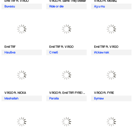
Emil TRF ft. V:RGO
V:RGO ft. Sami| Trey Stellar
V:RGO ft. Молец
Винаги
Ride or die
Аз и ти
Emil TRF
Emil TRF ft. V:RGO
Emil TRF ft. V:RGO
Наивна
С теб
Искам пак
V:RGO ft. NICKA
V:RGO ft. Emil TRF| FYRE| 2Bona
V:RGO ft. FYRE
Mashallah
Paralia
Бутам