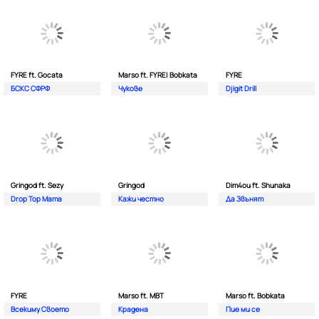
FYRE ft. Gocata
Marso ft. FYRE| Bobkata
FYRE
БСКС СФРФ
Чукове
Djigit Drill
Gringod ft. Sezy
Gringod
Dim4ou ft. Shunaka
Drop Top Mama
Кажи честно
Да Звънят
FYRE
Marso ft. MBT
Marso ft. Bobkata
Всекиму Своето
Крадена
Пие ми се