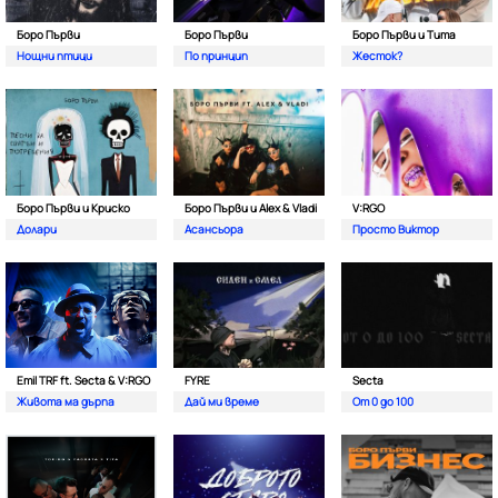
Боро Първи
Боро Първи
Боро Първи и Тита
Нощни птици
По принцип
Жесток?
Боро Първи и Криско
Боро Първи и Alex & Vladi
V:RGO
Долари
Асансьора
Просто Виктор
Emil TRF ft. Secta & V:RGO
FYRE
Secta
Живота ма дърпа
Дай ми време
От 0 до 100