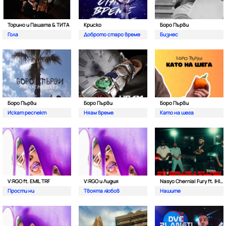
Торино и Пашата & ТИТА
Криско
Боро Първи
Гола
Доброто старо време
Бизнес
Боро Първи
Боро Първи
Боро Първи
Искат респект
Няам време
Като на шега
V:RGO ft. EMIL TRF
V:RGO и Лидия
Nasyo Chernia| Fury ft. IHITO & Pameca
Прости ни
Твоята любов
Нашите