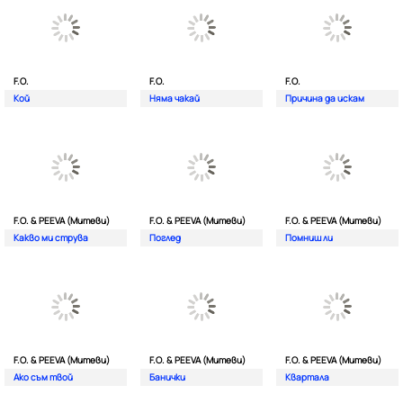
F.O.
F.O.
F.O.
Кой
Няма чакай
Причина да искам
F.O. & PEEVA (Митеви)
F.O. & PEEVA (Митеви)
F.O. & PEEVA (Митеви)
Какво ми струва
Поглед
Помниш ли
F.O. & PEEVA (Митеви)
F.O. & PEEVA (Митеви)
F.O. & PEEVA (Митеви)
Ако съм твой
Банички
Квартала