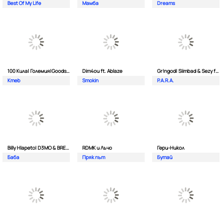
Best Of My Life
Мамба
Dreams
100 Кила| Големия|Goodslav и 2 Лица
Dim4ou ft. Ablaze
Gr!ngod| Siimbad & Sezy ft. Djaany
Kmeb
Smokin
P.A.R.A.
Billy Hlapeto| D3MO & BREVIS
RDMK и Лъчо
Гери-Никол
Баба
Пряк път
Бутай