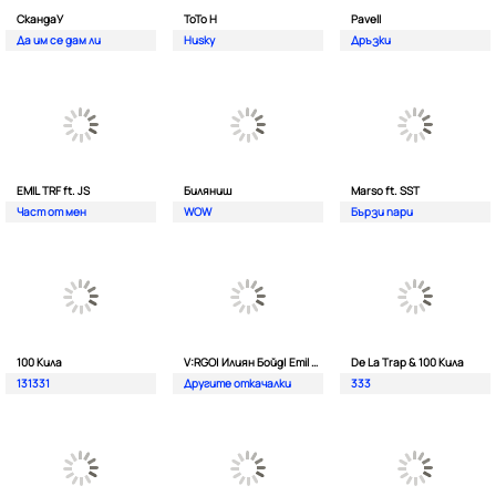
СкандаУ
ToTo H
Pavell
Да им се дам ли
Husky
Дръзки
EMIL TRF ft. JS
Биляниш
Marso ft. SST
Част от мен
WOW
Бързи пари
100 Кила
V:RGO| Илиян Бойд| Emil TRF| Dim4oU и Aтанас Колев
De La Trap & 100 Кила
131331
Другите откачалки
333