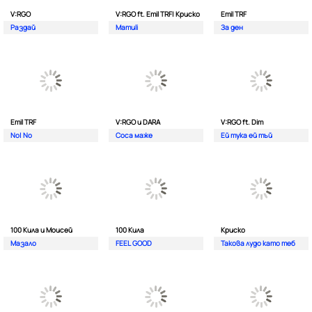
V:RGO
V:RGO ft. Emil TRF| Криско
Emil TRF
Раздай
Mamuli
За ден
Emil TRF
V:RGO и DARA
V:RGO ft. Dim
No| No
Соса маже
Ей тука ей тъй
100 Кила и Моисей
100 Кила
Криско
Мазало
FEEL GOOD
Такова лудо като теб