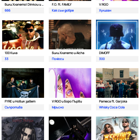
Били Хлапето| Dim4ou и Garjoka
F.O. ft. FAMILY
V:RGO
666
Как съм добре
Хулиган
100 Кила
Били Хлапето и Aicha
DIMOFF
33
Полюси
300
FYRE и Новия завет
V:RGO и Боро Първи
Pameca ft. Garjoka
Съпротива
Мръсно
Whisky Coca Cola