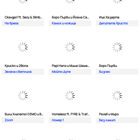
СкандаУ ft. Sezy & Siimbad
Боро Първи и Йоана Сашова
Ицо Хазарта
На брега
Камък и ножица
Депутата Христо
Криско и 2Bona
Papi Hans и Мишо Шамара
Боро Първи
Зелена светлина
Мойто Дупе
Бизнес
Били Хлапето| D3MO и BREVIS
Homelesz ft. FYRE & TraYan
Pavell и Миро
Zoom
Номер 1
Без лимит