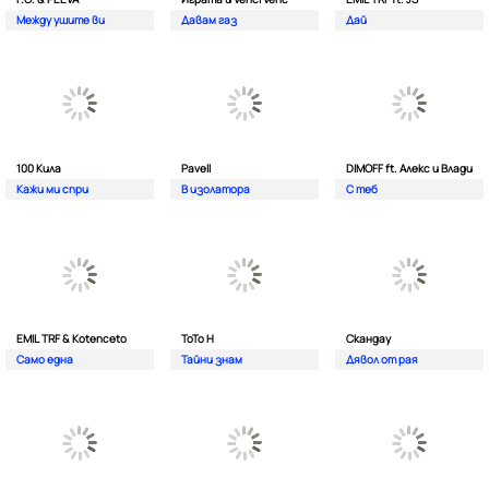
Между ушите ви
Давам газ
Дай
100 Кила
Pavell
DIMOFF ft. Алекс и Влади
Кажи ми спри
В изолатора
С теб
EMIL TRF & Kotenceto
ТоТо Н
Скандау
Само една
Тайни знам
Дявол от рая