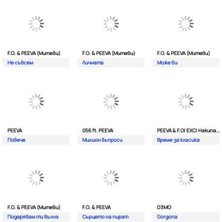
F.O. & PEEVA (Митеви)
F.O. & PEEVA (Митеви)
F.O. & PEEVA (Митеви)
Не съвсем
Личната
Мoже би
PEEVA
056 ft. PEEVA
PEEVA & F.O| EXC| Hakunata ft. Tri'o Quatro
Повече
Милион въпроси
Време за класика
F.O. & PEEVA (Митеви)
F.O. & PEEVA
D3MO
Подарявам ти вълна
Сърцето на пират
Gorgona