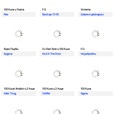
100 Кила и Yoana
F.O.
Устата
Яга
Брой до 12:00
Шарени джендъри
Боро Първи
DJ Dian Solo и 100 Кила
F.O.
Будала
Kick In The Door
Незабравки
100 Кила| Andyto и 2 Лица
100 Кила и 2 Лица
100 Кила
Killer Thug
100RM
Sigma