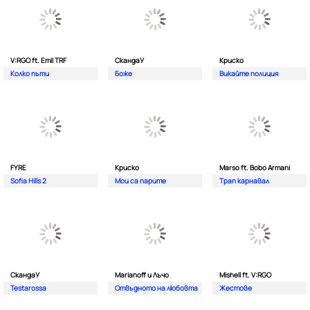
V:RGO ft. Emil TRF
СкандаУ
Криско
Колко пъти
Боже
Викайте полиция
FYRE
Криско
Marso ft. Bobo Armani
Sofia Hills 2
Мои са парите
Трап карнавал
СкандаУ
Marianoff и Лъчо
Mishell ft. V:RGO
Testarossa
Отвъдното на любовта
Жестове