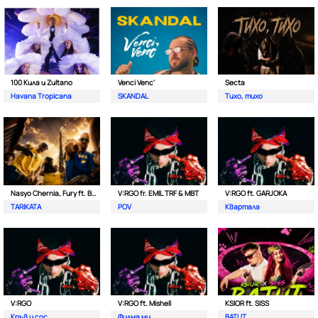
100 Кила и Zultano
Venci Venc'
Secta
Havana Tropicana
SKANDAL
Тихо, тихо
Nasyo Chernia, Fury ft. Bobo Armani
V:RGO fr. EMIL TRF & MBT
V:RGO ft. GARJOKA
TARIKATA
POV
Квартала
V:RGO
V:RGO ft. Mishell
KSIOR ft. SISS
Кръв и сос
Филма ми
BATUT