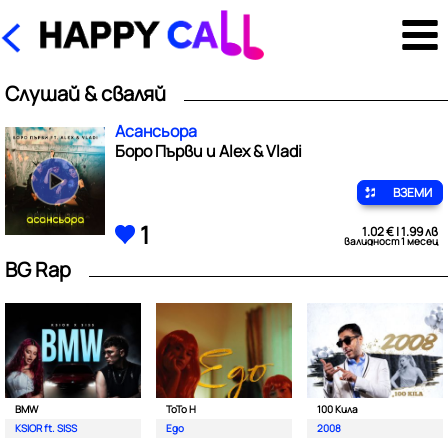
Слушай & сваляй
Асансьора
Боро Първи и Alex & Vladi
ВЗЕМИ
1
1.02 € | 1.99 лв
валидност 1 месец
BG Rap
BMW
ToTo H
100 Кила
KSIOR ft. SISS
Ego
2008