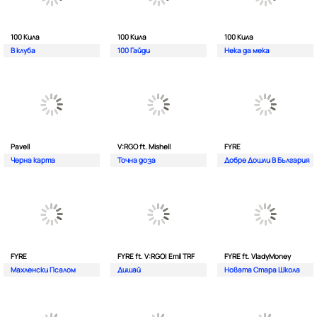
100 Кила
100 Кила
100 Кила
В клуба
100 Гайди
Нека да мека
Pavell
V:RGO ft. Mishell
FYRE
Черна карта
Точна доза
Добре Дошли В България
FYRE
FYRE ft. V:RGO| Emil TRF
FYRE ft. VladyMoney
Махленски Псалом
Дишай
Новата Стара Школа