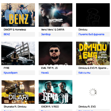
DIMOFF & Homelesz
Venci Venc' & DARYA
Dim4ou
BENZ
Затвор
Пилето във фурната
FYRE
EMIL TRF ft. JS
Dim4ou & EVG ft. Братя Аргирови
Кръговрат
Налей
Как си ти
Shunaka ft. Dim4ou
XXIOR ft. V:RGO
Dim4ou ft. EVG