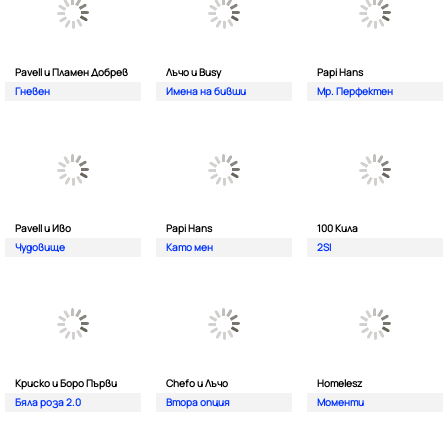
Pavell и Пламен Добрев
Лъчо и Busy
Papi Hans
Гневен
Имена на бивши
Мр. Перфектен
Pavell и Иво
Papi Hans
100 Кила
Чудовище
Като мен
2SI
Криско и Боро Първи
Chefo и Лъчо
Homelesz
Бяла роза 2.0
Втора опция
Моменти