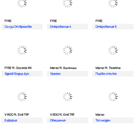
FYRE
FYRE
FYRE
Сълзи От Врагове
Откровение 4
Откровение 5
FYRE ft. Gocata| INI
Marso ft. Биляниш
Marso ft. Tsvetina
Здрав Бодър Дух
Ураган
Първа стъпка
V:RGO ft. Emil TRF
V:RGO ft. Emil TRF
Marso
Еуфория
Обещания
Топ модел