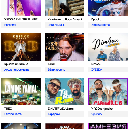
V:RGO & EMIL TRF ft. MBT
Kickdown ft. Bobo Armani
Криско
Porsche
LEDEN DRILL
Две планети
Криско и Симона
ToTo H
Dim4ou
Лошите момчета
Звяр гадняр
ZVEZDA
THEO
EMIL TRF и DJ Дамян
V:RGO и Криско
Lamine Yamal
Тарарам
Чумбер