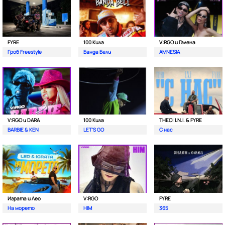
FYRE
100 Кила
V:RGO и Галена
Гроб Freestyle
Банда Бели
AMNESIA
V:RGO и DARA
100 Кила
THEO| I.N.I. & FYRE
BARBIE & KEN
LET'S GO
С нас
Играта и Лео
V:RGO
FYRE
На морето
HIM
365