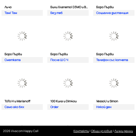
Лъчо
Били Хлапето| D3MO и BREVIS
Боро Първи
Там| Там
Без теб
Социална дистанция
Боро Първи
Боро Първи
Боро Първи
Сметката
После Ш С Ч
Телефон със копчета
ТоТо Н и Marianoff
100 Кила и Dim4ou
VessoU и Simon
Само ако бях
Order
Някой ден
2026 Vivacom Happy Call
Контакти
|
Общи условия
|
Лични данни