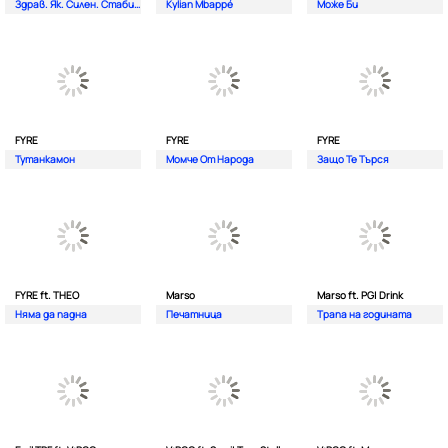
Здрав. Як. Силен. Стабилен.
Kylian Mbappé
Може Би
FYRE
FYRE
FYRE
Тутанкамон
Момче От Народа
Защо Те Търся
FYRE ft. THEO
Marso
Marso ft. PG| Drink
Няма да падна
Печатница
Трапа на годината