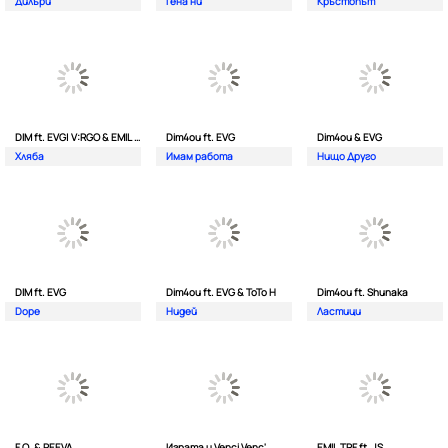
Дилъри
Гена ни
Кръстопът
DIM ft. EVG| V:RGO & EMIL TRF
Dim4ou ft. EVG
Dim4ou & EVG
Хляба
Имам работа
Нищо Друго
DIM ft. EVG
Dim4ou ft. EVG & ToTo H
Dim4ou ft. Shunaka
Dope
Нидей
Ластици
F.O. & PEEVA
Играта и Venci Venc'
EMIL TRF ft. JS