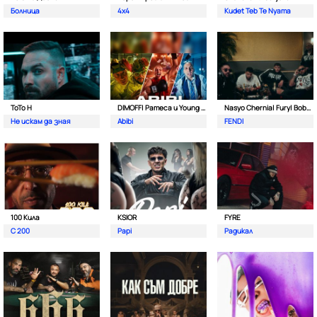
Болница
4x4
Kudet Teb Te Nyama
ToTo H
DIMOFF| Pameca и Young BB Young
Nasyo Chernia| Fury| Bobo Armani| & N.A.S.I.
Не искам да зная
Abibi
FENDI
100 Кила
KSIOR
FYRE
С 200
Papi
Радикал