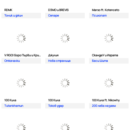
RDMK
D3MO и BREVIS
Marso ft. Kotenceto
Тоник и джин
Сепаре
Психопат
V:RGO| Боро Първи и Криско
Джулия
СкандаУ и Играта
Откачалки
Нова страница
Баси Шита
100 Кила
100 Кила
100 Кила ft. Nikowhy
Tutankhamun
Токов удар
200 лева назаем