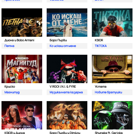
Диона и Bobo Armani
Боро Първи
KSIOR
Петна
Ко искаш от мене
TIKTOKA
Криско
V:RGO| I.N.I. & FYRE
Устата
Магнитуд
Музикалната казарма
Новите братушки
KSIOR и Диона
Боро Първи и Dim4ou
Shunaka ft. Garjoka