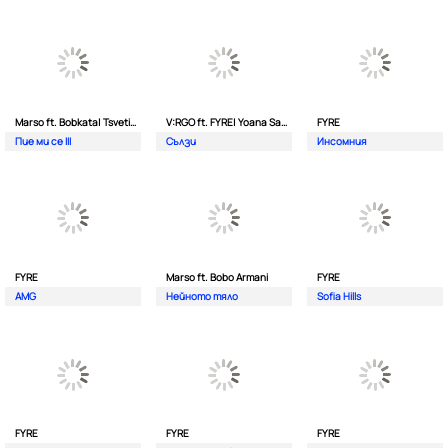
Marso ft. Bobkata| Tsvetina
V:RGO ft. FYRE| Yoana Sashova
FYRE
Пие ми се III
Сълзи
Инсомния
FYRE
Marso ft. Bobo Armani
FYRE
AMG
Нейното тяло
Sofia Hills
FYRE
FYRE
FYRE