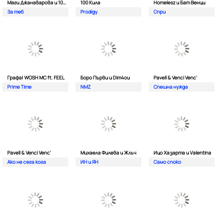
Маги Джанаварова и 100 Кила
100 Кила
Homelesz и Бат Венци
За теб
Prodigy
Спри
Графа| WOSH MC ft. FEEL
Боро Първи и Dim4ou
Pavell & Venci Venc'
Prime Time
NMZ
Спешна нужда
Pavell & Venci Venc'
Михаела Филева и Жлъч
Ицо Хазарта и Valentina
Ако не сега кога
ИН и ЯН
Само споко