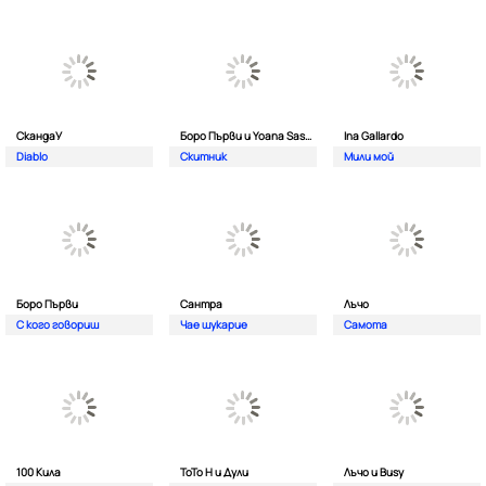
СкандаУ
Боро Първи и Yoana Sashova
Ina Gallardo
Diablo
Скитник
Мили мой
Боро Първи
Сантра
Лъчо
С кого говориш
Чае шукарие
Самота
100 Кила
ToTo H и Дули
Лъчо и Busy