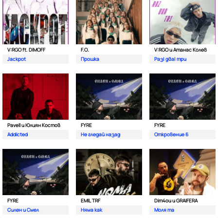
V:RGO ft. DIMOFF
F.O.
V:RGO и Атанас Колев
Jackpot
Прошка
Раз| два| три
Pavell и Юлиян Костов
FYRE
FYRE
Addicted
Не гледай назад
Откровение 6
FYRE
EMIL TRF
Dim4ou и GRAIFERA
Силен и Смел
Няма как
Моля та