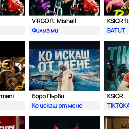
V:RGO ft. Mishell
KSIOR ft
Филма ми
BATUT
rmani
Боро Първи
KSIOR
Ко искаш от мене
TIKTOK