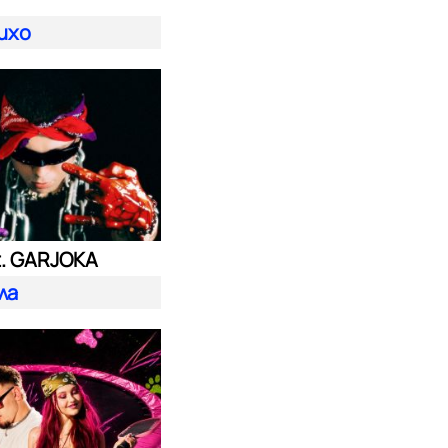
ихо
t. GARJOKA
ла