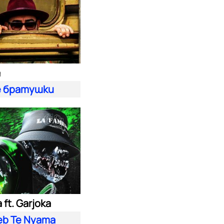
а
 братушки
ft. Garjoka
eb Te Nyama