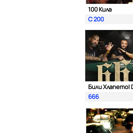
100 Кила
С 200
666