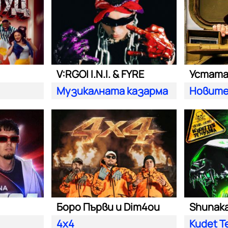
V:RGO| I.N.I. & FYRE
Устат
Музикалната казарма
Новите
Боро Първи и Dim4ou
Shunaka 
4x4
Kudet T