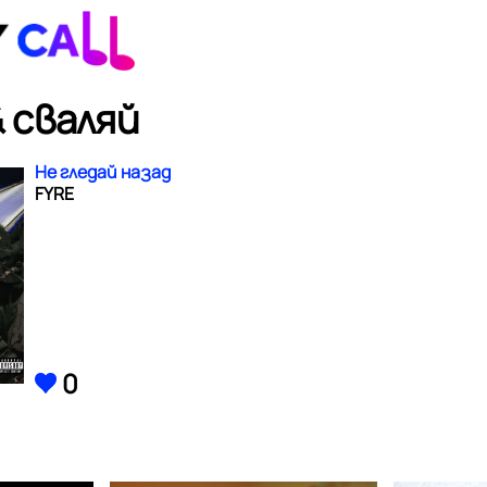
 сваляй
Не гледай назад
FYRE
0