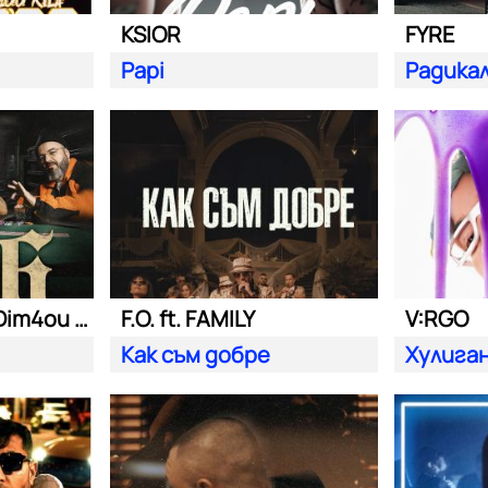
KSIOR
FYRE
Papi
Радика
Били Хлапето| Dim4ou и Garjoka
F.O. ft. FAMILY
V:RGO
Как съм добре
Хулига