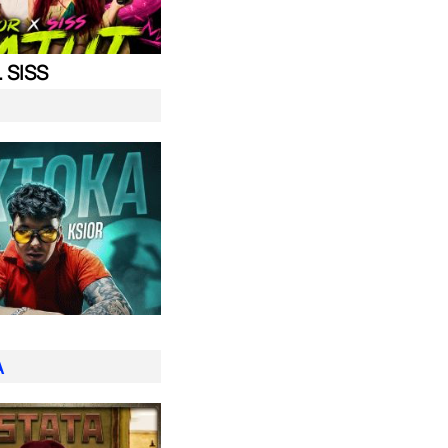
. SISS
A