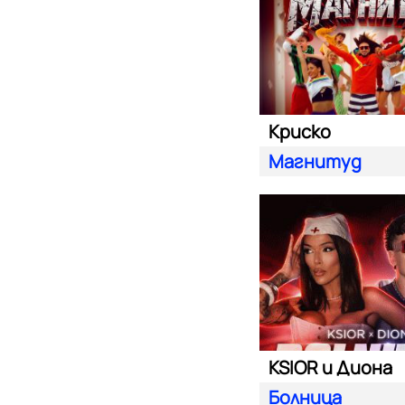
Криско
Магнитуд
KSIOR и Диона
Болница