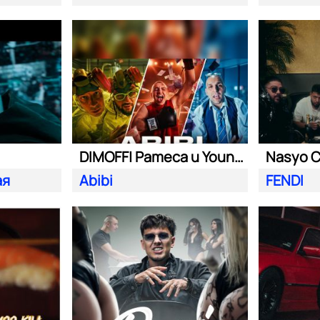
DIMOFF| Pameca и Young BB Young
ая
Abibi
FENDI