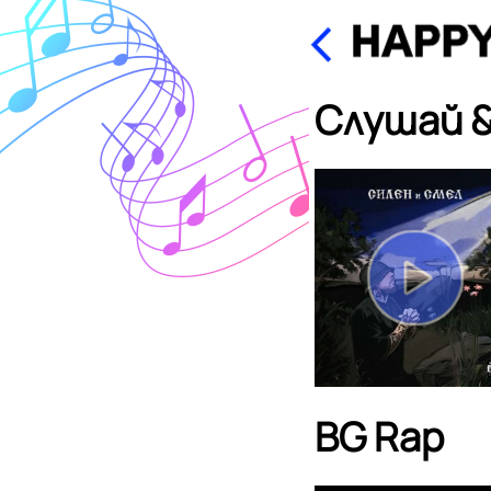
Слушай &
BG Rap