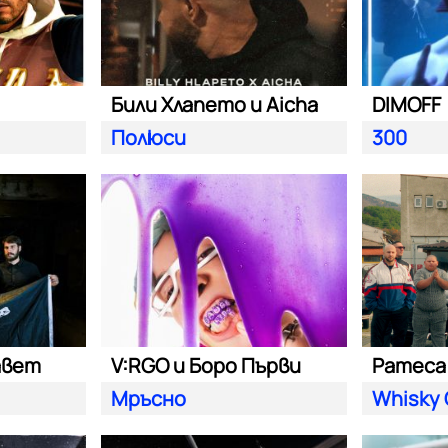
Били Хлапето и Aicha
DIMOFF
Полюси
300
авет
V:RGO и Боро Първи
Pameca 
Мръсно
Whisky 