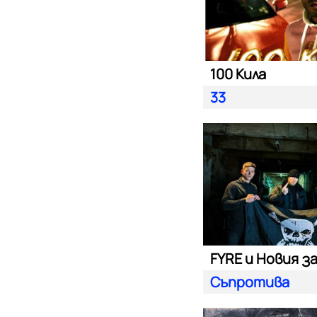
100 Кила
33
FYRE и Новия з
Съпротива