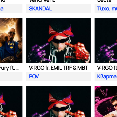
na
SKANDAL
Тихо, т
Nasyo Chernia, Fury ft. Bobo Armani
V:RGO fr. EMIL TRF & MBT
V:RGO f
POV
Кварта