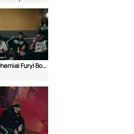
Nasyo Chernia| Fury| Bobo Armani| & N.A.S.I.