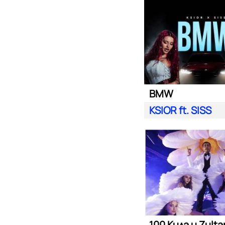
BMW
KSIOR ft. SISS
100 Кила и Zult