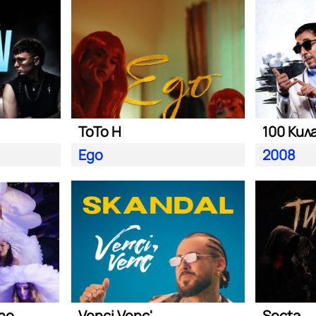
ToTo H
100 Кил
Ego
2008
ano
Venci Venc'
Secta