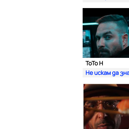
ToTo H
Не искам да зн