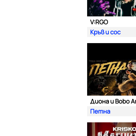
V:RGO
Кръв и сос
Диона и Bobo A
Петна