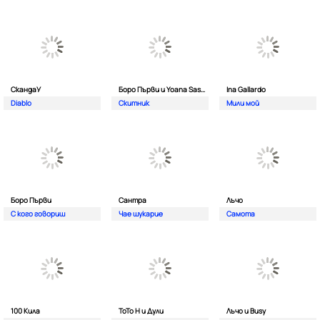
СкандаУ
Боро Първи и Yoana Sashova
Ina Gallardo
Diablo
Скитник
Мили мой
Боро Първи
Сантра
Лъчо
С кого говориш
Чае шукарие
Самота
100 Кила
ToTo H и Дули
Лъчо и Busy