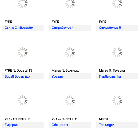
FYRE
FYRE
FYRE
Сълзи От Врагове
Откровение 4
Откровение 5
FYRE ft. Gocata| INI
Marso ft. Биляниш
Marso ft. Tsvetina
Здрав Бодър Дух
Ураган
Първа стъпка
V:RGO ft. Emil TRF
V:RGO ft. Emil TRF
Marso
Еуфория
Обещания
Топ модел