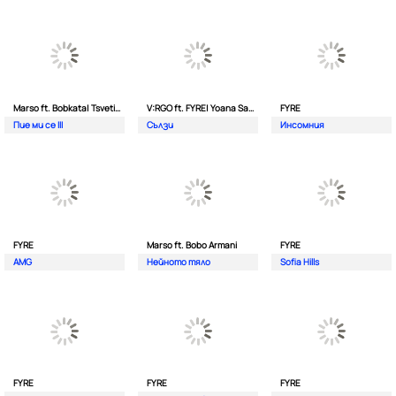
Marso ft. Bobkata| Tsvetina
V:RGO ft. FYRE| Yoana Sashova
FYRE
Пие ми се III
Сълзи
Инсомния
FYRE
Marso ft. Bobo Armani
FYRE
AMG
Нейното тяло
Sofia Hills
FYRE
FYRE
FYRE