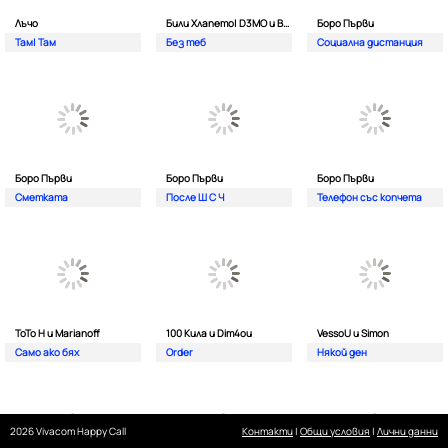
Лъчо
Били Хлапето| D3MO и BREVIS
Боро Първи
Там| Там
Без теб
Социална дистанция
Боро Първи
Боро Първи
Боро Първи
Сметката
После Ш С Ч
Телефон със копчета
ТоТо Н и Marianoff
100 Кила и Dim4ou
VessoU и Simon
Само ако бях
Order
Някой ден
2026 Vivacom Happy Call
Контакти
|
Общи условия
|
Лични данни