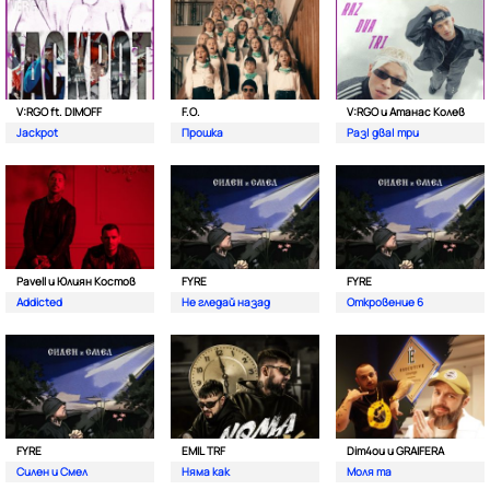
V:RGO ft. DIMOFF
F.O.
V:RGO и Атанас Колев
Jackpot
Прошка
Раз| два| три
Pavell и Юлиян Костов
FYRE
FYRE
Addicted
Не гледай назад
Откровение 6
FYRE
EMIL TRF
Dim4ou и GRAIFERA
Силен и Смел
Няма как
Моля та