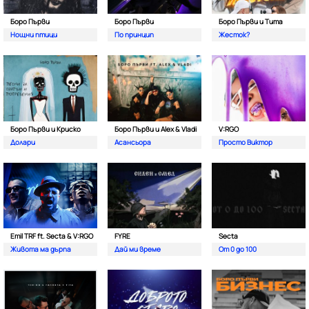
Боро Първи
Боро Първи
Боро Първи и Тита
Нощни птици
По принцип
Жесток?
Боро Първи и Криско
Боро Първи и Alex & Vladi
V:RGO
Долари
Асансьора
Просто Виктор
Emil TRF ft. Secta & V:RGO
FYRE
Secta
Живота ма дърпа
Дай ми време
От 0 до 100