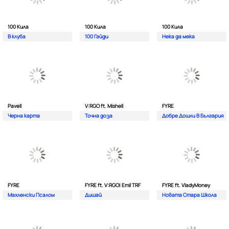
100 Кила
100 Кила
100 Кила
В клуба
100 Гайди
Нека да мека
Pavell
V:RGO ft. Mishell
FYRE
Черна карта
Точна доза
Добре Дошли В България
FYRE
FYRE ft. V:RGO| Emil TRF
FYRE ft. VladyMoney
Махленски Псалом
Дишай
Новата Стара Школа