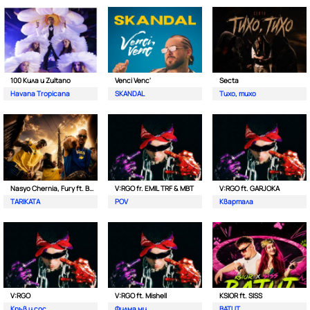
100 Кила и Zultano
Venci Venc'
Secta
Havana Tropicana
SKANDAL
Тихо, тихо
Nasyo Chernia, Fury ft. Bobo Armani
V:RGO fr. EMIL TRF & MBT
V:RGO ft. GARJOKA
TARIKATA
POV
Квартала
V:RGO
V:RGO ft. Mishell
KSIOR ft. SISS
Кръв и сос
Филма ми
BATUT