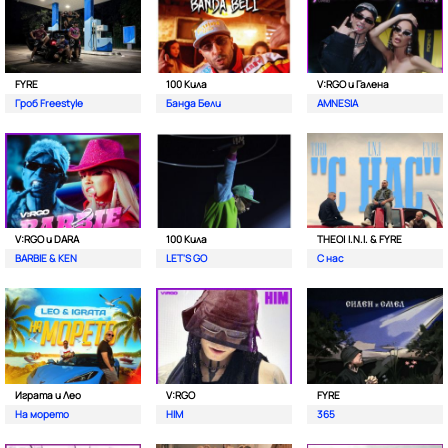
FYRE
100 Кила
V:RGO и Галена
Гроб Freestyle
Банда Бели
AMNESIA
V:RGO и DARA
100 Кила
THEO| I.N.I. & FYRE
BARBIE & KEN
LET'S GO
С нас
Играта и Лео
V:RGO
FYRE
На морето
HIM
365