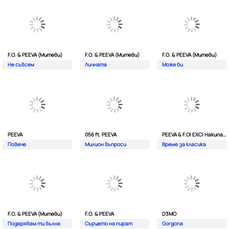
F.O. & PEEVA (Митеви)
F.O. & PEEVA (Митеви)
F.O. & PEEVA (Митеви)
Не съвсем
Личната
Мoже би
PEEVA
056 ft. PEEVA
PEEVA & F.O| EXC| Hakunata ft. Tri'o Quatro
Повече
Милион въпроси
Време за класика
F.O. & PEEVA (Митеви)
F.O. & PEEVA
D3MO
Подарявам ти вълна
Сърцето на пират
Gorgona