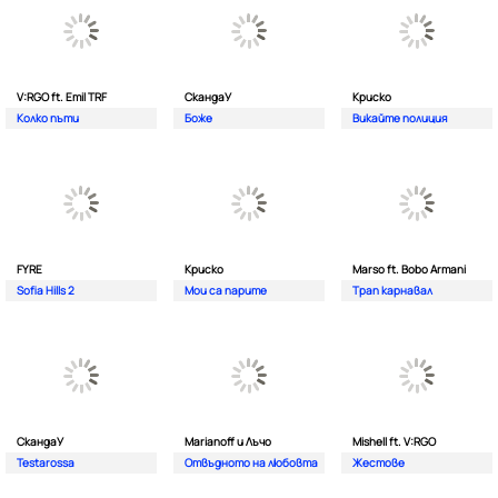
V:RGO ft. Emil TRF
СкандаУ
Криско
Колко пъти
Боже
Викайте полиция
FYRE
Криско
Marso ft. Bobo Armani
Sofia Hills 2
Мои са парите
Трап карнавал
СкандаУ
Marianoff и Лъчо
Mishell ft. V:RGO
Testarossa
Отвъдното на любовта
Жестове