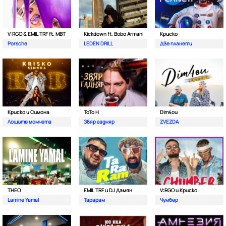
V:RGO & EMIL TRF ft. MBT
Kickdown ft. Bobo Armani
Криско
Porsche
LEDEN DRILL
Две планети
Криско и Симона
ToTo H
Dim4ou
Лошите момчета
Звяр гадняр
ZVEZDA
THEO
EMIL TRF и DJ Дамян
V:RGO и Криско
Lamine Yamal
Тарарам
Чумбер