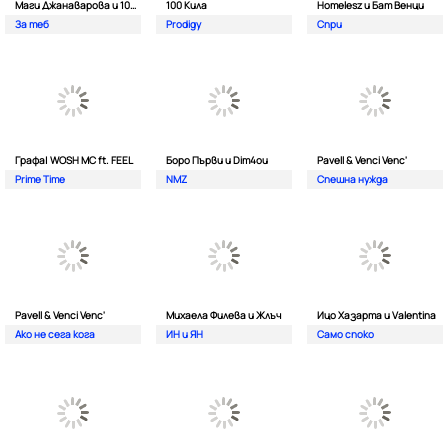
Маги Джанаварова и 100 Кила
100 Кила
Homelesz и Бат Венци
За теб
Prodigy
Спри
Графа| WOSH MC ft. FEEL
Боро Първи и Dim4ou
Pavell & Venci Venc'
Prime Time
NMZ
Спешна нужда
Pavell & Venci Venc'
Михаела Филева и Жлъч
Ицо Хазарта и Valentina
Ако не сега кога
ИН и ЯН
Само споко