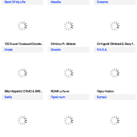
Best Of My Life
Мамба
Dreams
100 Кила| Големия|Goodslav и 2 Лица
Dim4ou ft. Ablaze
Gr!ngod| Siimbad & Sezy ft. Djaany
Kmeb
Smokin
P.A.R.A.
Billy Hlapeto| D3MO & BREVIS
RDMK и Лъчо
Гери-Никол
Баба
Пряк път
Бутай