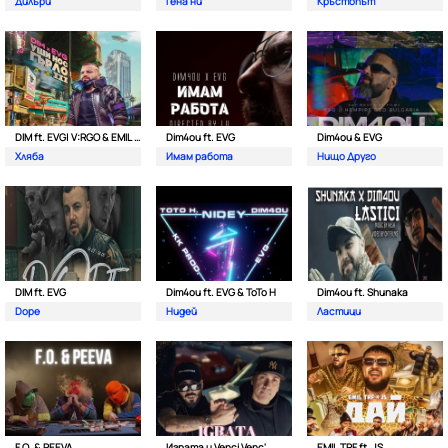
Дилъри
Гена ни
Кръстопът
DIM ft. EVG| V:RGO & EMIL TRF
Dim4ou ft. EVG
Dim4ou & EVG
Хляба
Имам работа
Нищо Друго
DIM ft. EVG
Dim4ou ft. EVG & ToTo H
Dim4ou ft. Shunaka
Dope
Нидей
Ластици
F.O. & PEEVA
Играта и Venci Venc'
EMIL TRF ft. JS