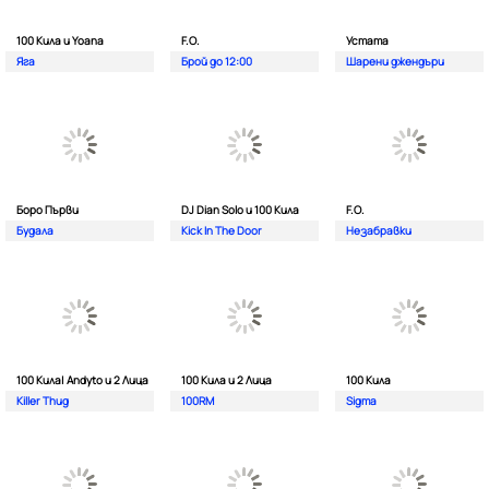
100 Кила и Yoana
F.O.
Устата
Яга
Брой до 12:00
Шарени джендъри
Боро Първи
DJ Dian Solo и 100 Кила
F.O.
Будала
Kick In The Door
Незабравки
100 Кила| Andyto и 2 Лица
100 Кила и 2 Лица
100 Кила
Killer Thug
100RM
Sigma