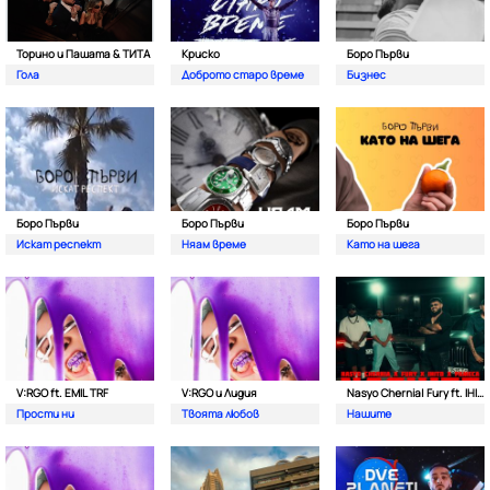
Торино и Пашата & ТИТА
Криско
Боро Първи
Гола
Доброто старо време
Бизнес
Боро Първи
Боро Първи
Боро Първи
Искат респект
Няам време
Като на шега
V:RGO ft. EMIL TRF
V:RGO и Лидия
Nasyo Chernia| Fury ft. IHITO & Pameca
Прости ни
Твоята любов
Нашите