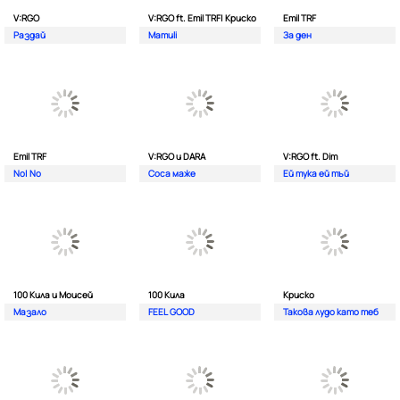
V:RGO
V:RGO ft. Emil TRF| Криско
Emil TRF
Раздай
Mamuli
За ден
Emil TRF
V:RGO и DARA
V:RGO ft. Dim
No| No
Соса маже
Ей тука ей тъй
100 Кила и Моисей
100 Кила
Криско
Мазало
FEEL GOOD
Такова лудо като теб