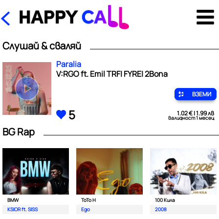
Слушай & сваляй
Paralia
V:RGO ft. Emil TRF| FYRE| 2Bona
ВЗЕМИ
5
1.02 € | 1.99 лв
валидност 1 месец
BG Rap
BMW
ToTo H
100 Кила
KSIOR ft. SISS
Ego
2008