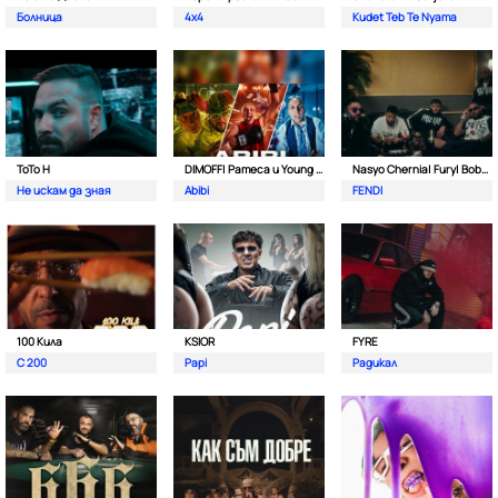
Болница
4x4
Kudet Teb Te Nyama
ToTo H
DIMOFF| Pameca и Young BB Young
Nasyo Chernia| Fury| Bobo Armani| & N.A.S.I.
Не искам да зная
Abibi
FENDI
100 Кила
KSIOR
FYRE
С 200
Papi
Радикал