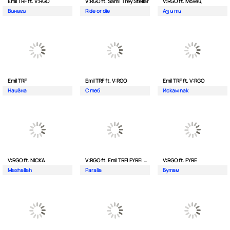
Emil TRF ft. V:RGO
V:RGO ft. Sami| Trey Stellar
V:RGO ft. Молец
Винаги
Ride or die
Аз и ти
Emil TRF
Emil TRF ft. V:RGO
Emil TRF ft. V:RGO
Наивна
С теб
Искам пак
V:RGO ft. NICKA
V:RGO ft. Emil TRF| FYRE| 2Bona
V:RGO ft. FYRE
Mashallah
Paralia
Бутам