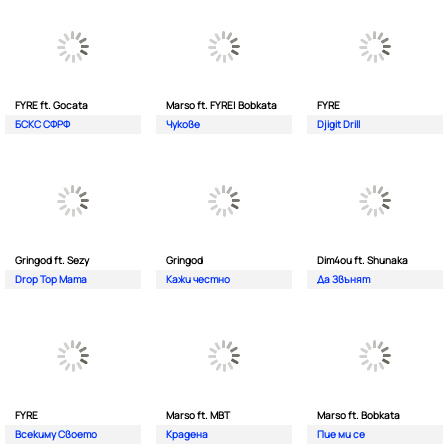
FYRE ft. Gocata
Marso ft. FYRE| Bobkata
FYRE
БСКС СФРФ
Чукове
Djigit Drill
Gringod ft. Sezy
Gringod
Dim4ou ft. Shunaka
Drop Top Mama
Кажи честно
Да Звънят
FYRE
Marso ft. MBT
Marso ft. Bobkata
Всекиму Своето
Крадена
Пие ми се