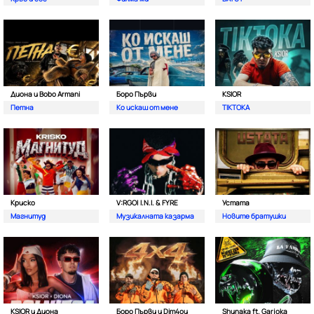
Диона и Bobo Armani
Боро Първи
KSIOR
Петна
Ко искаш от мене
TIKTOKA
Криско
V:RGO| I.N.I. & FYRE
Устата
Магнитуд
Музикалната казарма
Новите братушки
KSIOR и Диона
Боро Първи и Dim4ou
Shunaka ft. Garjoka