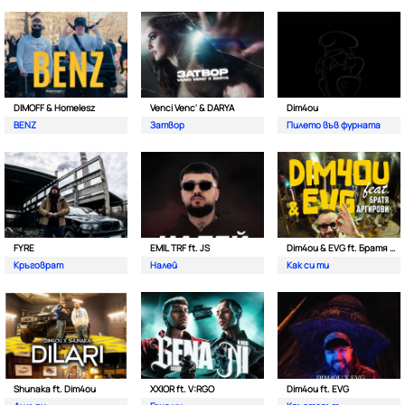
DIMOFF & Homelesz
Venci Venc' & DARYA
Dim4ou
BENZ
Затвор
Пилето във фурната
FYRE
EMIL TRF ft. JS
Dim4ou & EVG ft. Братя Аргирови
Кръговрат
Налей
Как си ти
Shunaka ft. Dim4ou
XXIOR ft. V:RGO
Dim4ou ft. EVG