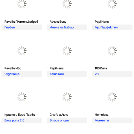
Pavell и Пламен Добрев
Лъчо и Busy
Papi Hans
Гневен
Имена на бивши
Мр. Перфектен
Pavell и Иво
Papi Hans
100 Кила
Чудовище
Като мен
2SI
Криско и Боро Първи
Chefo и Лъчо
Homelesz
Бяла роза 2.0
Втора опция
Моменти