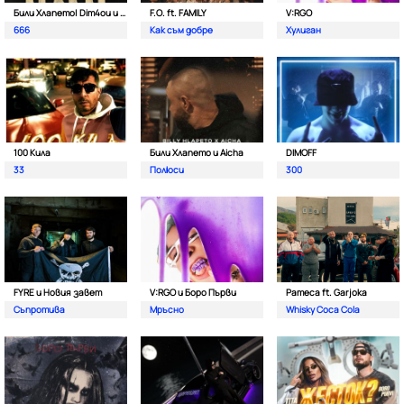
Били Хлапето| Dim4ou и Garjoka
F.O. ft. FAMILY
V:RGO
666
Как съм добре
Хулиган
100 Кила
Били Хлапето и Aicha
DIMOFF
33
Полюси
300
FYRE и Новия завет
V:RGO и Боро Първи
Pameca ft. Garjoka
Съпротива
Мръсно
Whisky Coca Cola