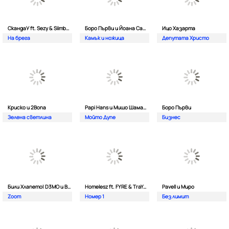
СкандаУ ft. Sezy & Siimbad
Боро Първи и Йоана Сашова
Ицо Хазарта
На брега
Камък и ножица
Депутата Христо
Криско и 2Bona
Papi Hans и Мишо Шамара
Боро Първи
Зелена светлина
Мойто Дупе
Бизнес
Били Хлапето| D3MO и BREVIS
Homelesz ft. FYRE & TraYan
Pavell и Миро
Zoom
Номер 1
Без лимит