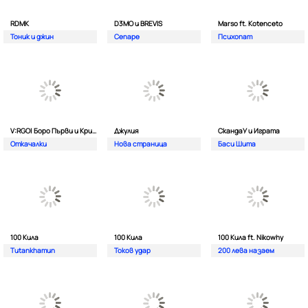
RDMK
D3MO и BREVIS
Marso ft. Kotenceto
Тоник и джин
Сепаре
Психопат
V:RGO| Боро Първи и Криско
Джулия
СкандаУ и Играта
Откачалки
Нова страница
Баси Шита
100 Кила
100 Кила
100 Кила ft. Nikowhy
Tutankhamun
Токов удар
200 лева назаем