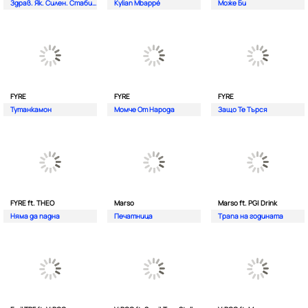
Здрав. Як. Силен. Стабилен.
Kylian Mbappé
Може Би
FYRE
FYRE
FYRE
Тутанкамон
Момче От Народа
Защо Те Търся
FYRE ft. THEO
Marso
Marso ft. PG| Drink
Няма да падна
Печатница
Трапа на годината