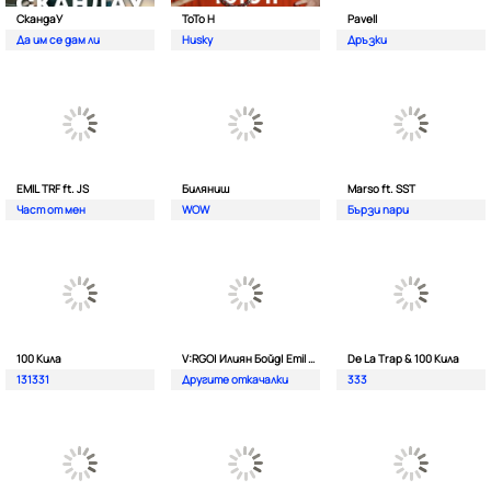
СкандаУ
ToTo H
Pavell
Да им се дам ли
Husky
Дръзки
EMIL TRF ft. JS
Биляниш
Marso ft. SST
Част от мен
WOW
Бързи пари
100 Кила
V:RGO| Илиян Бойд| Emil TRF| Dim4oU и Aтанас Колев
De La Trap & 100 Кила
131331
Другите откачалки
333