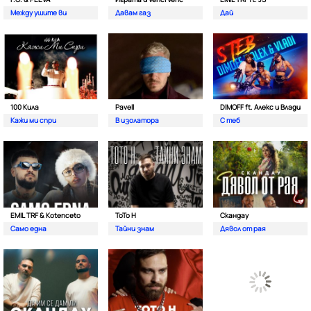
Между ушите ви
Давам газ
Дай
100 Кила
Pavell
DIMOFF ft. Алекс и Влади
Кажи ми спри
В изолатора
С теб
EMIL TRF & Kotenceto
ТоТо Н
Скандау
Само една
Тайни знам
Дявол от рая