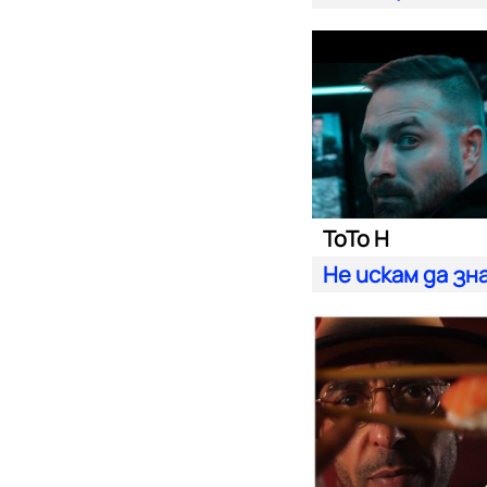
ToTo H
Не искам да зн