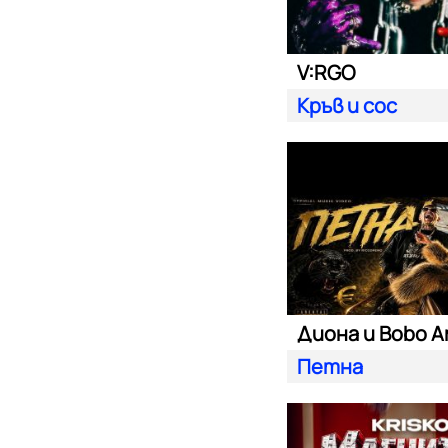
V:RGO
Кръв и сос
Диона и Bobo A
Петна