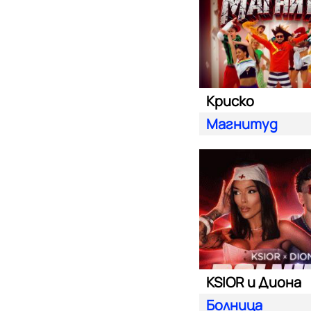
Криско
Магнитуд
KSIOR и Диона
Болница