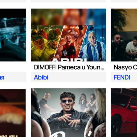
DIMOFF| Pameca и Young BB Young
ая
Abibi
FENDI