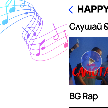
Слушай &
BG Rap