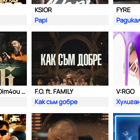
KSIOR
FYRE
Papi
Радика
Били Хлапето| Dim4ou и Garjoka
F.O. ft. FAMILY
V:RGO
Как съм добре
Хулига