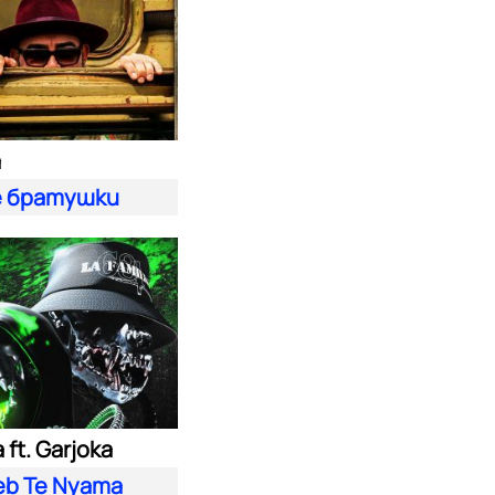
а
 братушки
ft. Garjoka
eb Te Nyama