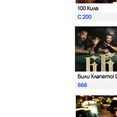
100 Кила
С 200
666