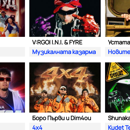
V:RGO| I.N.I. & FYRE
Устат
Музикалната казарма
Новите
Боро Първи и Dim4ou
Shunaka 
4x4
Kudet T