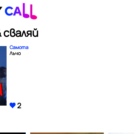
 сваляй
Самота
Лъчо
2