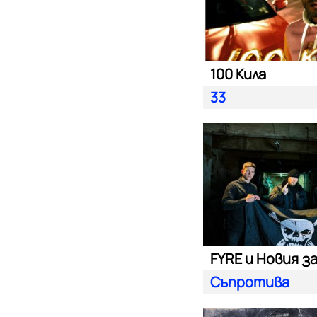
100 Кила
33
FYRE и Новия з
Съпротива