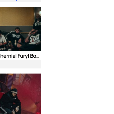
Nasyo Chernia| Fury| Bobo Armani| & N.A.S.I.