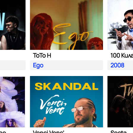
ToTo H
100 Кил
Ego
2008
ano
Venci Venc'
Secta