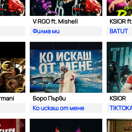
V:RGO ft. Mishell
KSIOR ft
Филма ми
BATUT
rmani
Боро Първи
KSIOR
Ко искаш от мене
TIKTOK