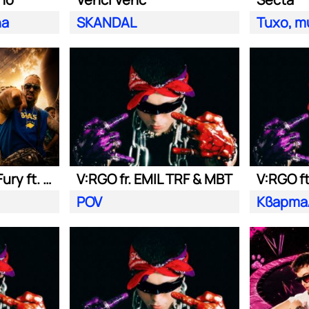
na
SKANDAL
Тихо, т
Nasyo Chernia, Fury ft. Bobo Armani
V:RGO fr. EMIL TRF & MBT
V:RGO f
POV
Кварта