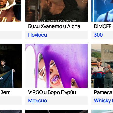
Били Хлапето и Aicha
DIMOFF
Полюси
300
авет
V:RGO и Боро Първи
Pameca 
Мръсно
Whisky 