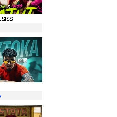
. SISS
A