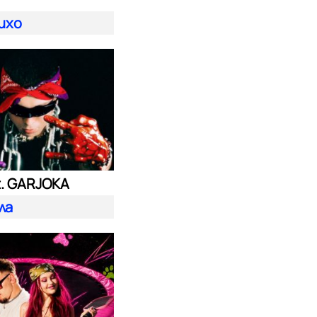
ихо
t. GARJOKA
ла