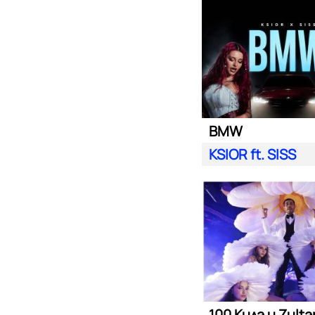
BMW
KSIOR ft. SISS
100 Кила и Zult