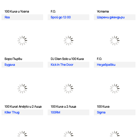
100 Кила и Yoana
F.O.
Устата
Яга
Брой до 12:00
Шарени джендъри
Боро Първи
DJ Dian Solo и 100 Кила
F.O.
Будала
Kick In The Door
Незабравки
100 Кила| Andyto и 2 Лица
100 Кила и 2 Лица
100 Кила
Killer Thug
100RM
Sigma