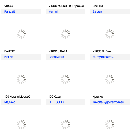
V:RGO
V:RGO ft. Emil TRF| Криско
Emil TRF
Раздай
Mamuli
За ден
Emil TRF
V:RGO и DARA
V:RGO ft. Dim
No| No
Соса маже
Ей тука ей тъй
100 Кила и Моисей
100 Кила
Криско
Мазало
FEEL GOOD
Такова лудо като теб