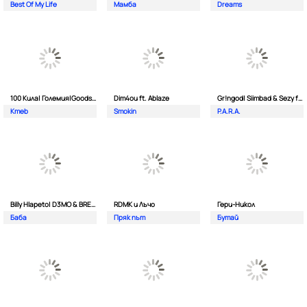
Best Of My Life
Мамба
Dreams
100 Кила| Големия|Goodslav и 2 Лица
Dim4ou ft. Ablaze
Gr!ngod| Siimbad & Sezy ft. Djaany
Kmeb
Smokin
P.A.R.A.
Billy Hlapeto| D3MO & BREVIS
RDMK и Лъчо
Гери-Никол
Баба
Пряк път
Бутай