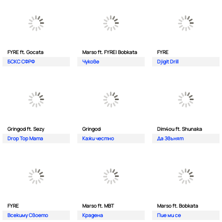
FYRE ft. Gocata
Marso ft. FYRE| Bobkata
FYRE
БСКС СФРФ
Чукове
Djigit Drill
Gringod ft. Sezy
Gringod
Dim4ou ft. Shunaka
Drop Top Mama
Кажи честно
Да Звънят
FYRE
Marso ft. MBT
Marso ft. Bobkata
Всекиму Своето
Крадена
Пие ми се