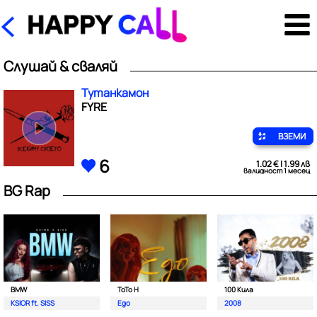
Слушай & сваляй
Тутанкамон
FYRE
ВЗЕМИ
6
1.02 € | 1.99 лв
валидност 1 месец
BG Rap
BMW
ToTo H
100 Кила
KSIOR ft. SISS
Ego
2008