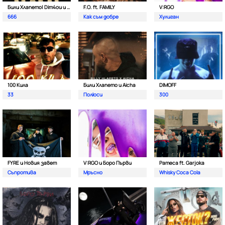
Били Хлапето| Dim4ou и Garjoka
F.O. ft. FAMILY
V:RGO
666
Как съм добре
Хулиган
100 Кила
Били Хлапето и Aicha
DIMOFF
33
Полюси
300
FYRE и Новия завет
V:RGO и Боро Първи
Pameca ft. Garjoka
Съпротива
Мръсно
Whisky Coca Cola