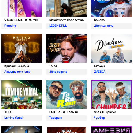
V:RGO & EMIL TRF ft. MBT
Kickdown ft. Bobo Armani
Криско
Porsche
LEDEN DRILL
Две планети
Криско и Симона
ToTo H
Dim4ou
Лошите момчета
Звяр гадняр
ZVEZDA
THEO
EMIL TRF и DJ Дамян
V:RGO и Криско
Lamine Yamal
Тарарам
Чумбер