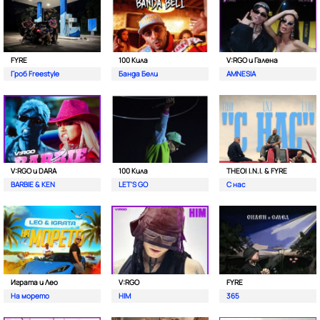
FYRE
100 Кила
V:RGO и Галена
Гроб Freestyle
Банда Бели
AMNESIA
V:RGO и DARA
100 Кила
THEO| I.N.I. & FYRE
BARBIE & KEN
LET'S GO
С нас
Играта и Лео
V:RGO
FYRE
На морето
HIM
365