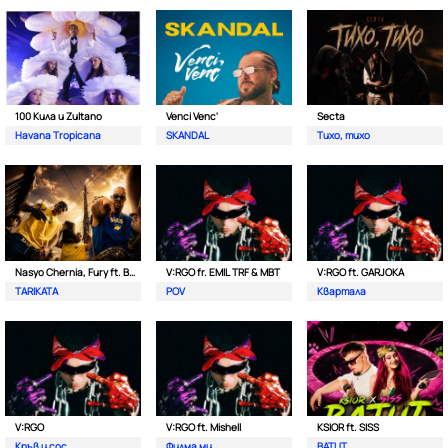
100 Кила и Zultano
Venci Venc'
Secta
Havana Tropicana
SKANDAL
Тихо, тихо
Nasyo Chernia, Fury ft. Bobo Armani
V:RGO fr. EMIL TRF & MBT
V:RGO ft. GARJOKA
TARIKATA
POV
Квартала
V:RGO
V:RGO ft. Mishell
KSIOR ft. SISS
Кръв и сос
Филма ми
BATUT