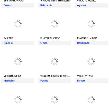
Emil TRF ft. V:RGO
V:RGO ft. Sami| Trey Stellar
V:RGO ft. Молец
Винаги
Ride or die
Аз и ти
Emil TRF
Emil TRF ft. V:RGO
Emil TRF ft. V:RGO
Наивна
С теб
Искам пак
V:RGO ft. NICKA
V:RGO ft. Emil TRF| FYRE| 2Bona
V:RGO ft. FYRE
Mashallah
Paralia
Бутам