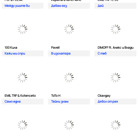
Между ушите ви
Давам газ
Дай
100 Кила
Pavell
DIMOFF ft. Алекс и Влади
Кажи ми спри
В изолатора
С теб
EMIL TRF & Kotenceto
ТоТо Н
Скандау
Само една
Тайни знам
Дявол от рая