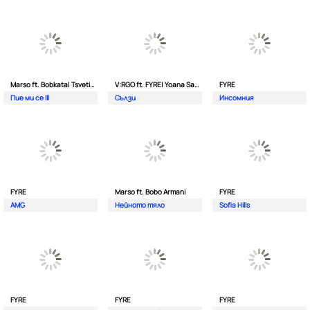
Marso ft. Bobkata| Tsvetina
V:RGO ft. FYRE| Yoana Sashova
FYRE
Пие ми се III
Сълзи
Инсомния
FYRE
Marso ft. Bobo Armani
FYRE
AMG
Нейното тяло
Sofia Hills
FYRE
FYRE
FYRE