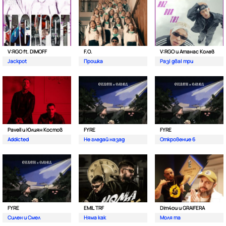
V:RGO ft. DIMOFF
F.O.
V:RGO и Атанас Колев
Jackpot
Прошка
Раз| два| три
Pavell и Юлиян Костов
FYRE
FYRE
Addicted
Не гледай назад
Откровение 6
FYRE
EMIL TRF
Dim4ou и GRAIFERA
Силен и Смел
Няма как
Моля та