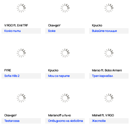
V:RGO ft. Emil TRF
СкандаУ
Криско
Колко пъти
Боже
Викайте полиция
FYRE
Криско
Marso ft. Bobo Armani
Sofia Hills 2
Мои са парите
Трап карнавал
СкандаУ
Marianoff и Лъчо
Mishell ft. V:RGO
Testarossa
Отвъдното на любовта
Жестове