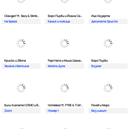
СкандаУ ft. Sezy & Siimbad
Боро Първи и Йоана Сашова
Ицо Хазарта
На брега
Камък и ножица
Депутата Христо
Криско и 2Bona
Papi Hans и Мишо Шамара
Боро Първи
Зелена светлина
Мойто Дупе
Бизнес
Били Хлапето| D3MO и BREVIS
Homelesz ft. FYRE & TraYan
Pavell и Миро
Zoom
Номер 1
Без лимит