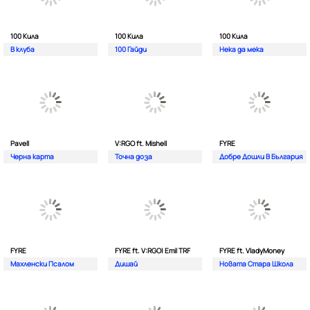
100 Кила
100 Кила
100 Кила
В клуба
100 Гайди
Нека да мека
Pavell
V:RGO ft. Mishell
FYRE
Черна карта
Точна доза
Добре Дошли В България
FYRE
FYRE ft. V:RGO| Emil TRF
FYRE ft. VladyMoney
Махленски Псалом
Дишай
Новата Стара Школа