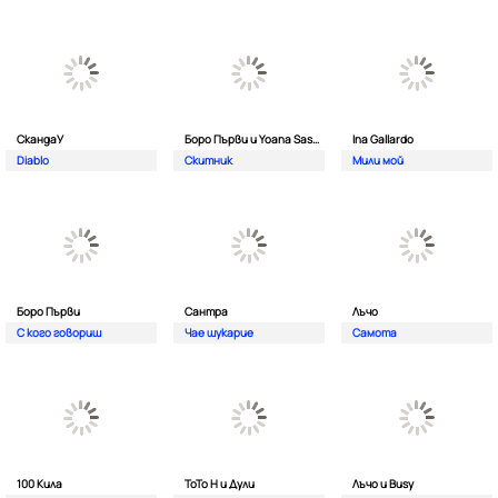
СкандаУ
Боро Първи и Yoana Sashova
Ina Gallardo
Diablo
Скитник
Мили мой
Боро Първи
Сантра
Лъчо
С кого говориш
Чае шукарие
Самота
100 Кила
ToTo H и Дули
Лъчо и Busy