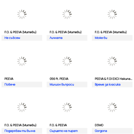
F.O. & PEEVA (Митеви)
F.O. & PEEVA (Митеви)
F.O. & PEEVA (Митеви)
Не съвсем
Личната
Мoже би
PEEVA
056 ft. PEEVA
PEEVA & F.O| EXC| Hakunata ft. Tri'o Quatro
Повече
Милион въпроси
Време за класика
F.O. & PEEVA (Митеви)
F.O. & PEEVA
D3MO
Подарявам ти вълна
Сърцето на пират
Gorgona