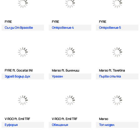
FYRE
FYRE
FYRE
Сълзи От Врагове
Откровение 4
Откровение 5
FYRE ft. Gocata| INI
Marso ft. Биляниш
Marso ft. Tsvetina
Здрав Бодър Дух
Ураган
Първа стъпка
V:RGO ft. Emil TRF
V:RGO ft. Emil TRF
Marso
Еуфория
Обещания
Топ модел