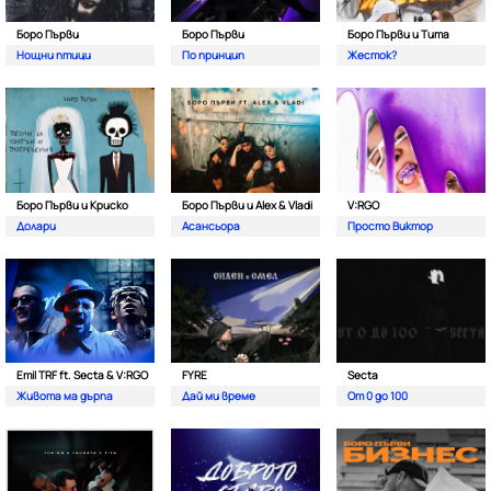
Боро Първи
Боро Първи
Боро Първи и Тита
Нощни птици
По принцип
Жесток?
Боро Първи и Криско
Боро Първи и Alex & Vladi
V:RGO
Долари
Асансьора
Просто Виктор
Emil TRF ft. Secta & V:RGO
FYRE
Secta
Живота ма дърпа
Дай ми време
От 0 до 100