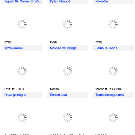
Здрав. Як. Силен. Стабилен.
Kylian Mbappé
Може Би
FYRE
FYRE
FYRE
Тутанкамон
Момче От Народа
Защо Те Търся
FYRE ft. THEO
Marso
Marso ft. PG| Drink
Няма да падна
Печатница
Трапа на годината