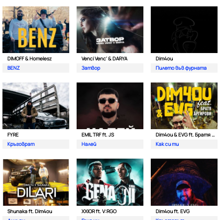
DIMOFF & Homelesz
Venci Venc' & DARYA
Dim4ou
BENZ
Затвор
Пилето във фурната
FYRE
EMIL TRF ft. JS
Dim4ou & EVG ft. Братя Аргирови
Кръговрат
Налей
Как си ти
Shunaka ft. Dim4ou
XXIOR ft. V:RGO
Dim4ou ft. EVG