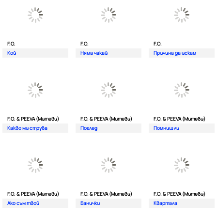
F.O.
F.O.
F.O.
Кой
Няма чакай
Причина да искам
F.O. & PEEVA (Митеви)
F.O. & PEEVA (Митеви)
F.O. & PEEVA (Митеви)
Какво ми струва
Поглед
Помниш ли
F.O. & PEEVA (Митеви)
F.O. & PEEVA (Митеви)
F.O. & PEEVA (Митеви)
Ако съм твой
Банички
Квартала