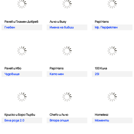
Pavell и Пламен Добрев
Лъчо и Busy
Papi Hans
Гневен
Имена на бивши
Мр. Перфектен
Pavell и Иво
Papi Hans
100 Кила
Чудовище
Като мен
2SI
Криско и Боро Първи
Chefo и Лъчо
Homelesz
Бяла роза 2.0
Втора опция
Моменти