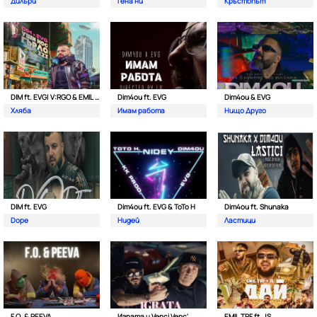
Дилъри
Гена ни
Кръстопът
DIM ft. EVG| V:RGO & EMIL TRF
Dim4ou ft. EVG
Dim4ou & EVG
Хляба
Имам работа
Нищо Друго
DIM ft. EVG
Dim4ou ft. EVG & ToTo H
Dim4ou ft. Shunaka
Dope
Нидей
Ластици
F.O. & PEEVA
Играта и Venci Venc'
EMIL TRF ft. JS