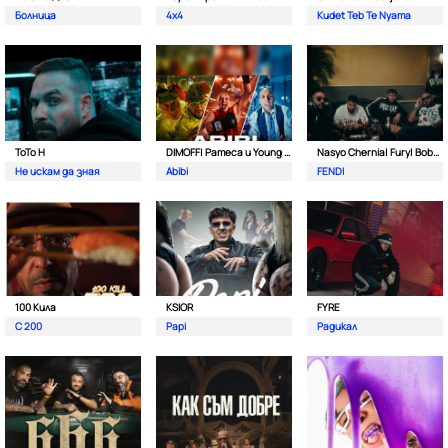
Болница
4x4
Kudet Teb Te Nyama
ToTo H
DIMOFF| Pameca и Young BB Young
Nasyo Chernia| Fury| Bobo Armani| & N.A.S.I.
Не искам да зная
Abibi
FENDI
100 Кила
KSIOR
FYRE
С 200
Papi
Радикал