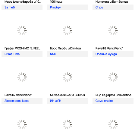
Маги Джанаварова и 100 Кила
100 Кила
Homelesz и Бат Венци
За теб
Prodigy
Спри
Графа| WOSH MC ft. FEEL
Боро Първи и Dim4ou
Pavell & Venci Venc'
Prime Time
NMZ
Спешна нужда
Pavell & Venci Venc'
Михаела Филева и Жлъч
Ицо Хазарта и Valentina
Ако не сега кога
ИН и ЯН
Само споко