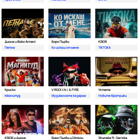
Диона и Bobo Armani
Боро Първи
KSIOR
Петна
Ко искаш от мене
TIKTOKA
Криско
V:RGO| I.N.I. & FYRE
Устата
Магнитуд
Музикалната казарма
Новите братушки
KSIOR и Диона
Боро Първи и Dim4ou
Shunaka ft. Garjoka