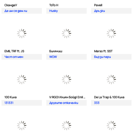
СкандаУ
ToTo H
Pavell
Да им се дам ли
Husky
Дръзки
EMIL TRF ft. JS
Биляниш
Marso ft. SST
Част от мен
WOW
Бързи пари
100 Кила
V:RGO| Илиян Бойд| Emil TRF| Dim4oU и Aтанас Колев
De La Trap & 100 Кила
131331
Другите откачалки
333