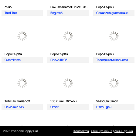
Лъчо
Били Хлапето| D3MO и BREVIS
Боро Първи
Там| Там
Без теб
Социална дистанция
Боро Първи
Боро Първи
Боро Първи
Сметката
После Ш С Ч
Телефон със копчета
ТоТо Н и Marianoff
100 Кила и Dim4ou
VessoU и Simon
Само ако бях
Order
Някой ден
2026 Vivacom Happy Call
Контакти
|
Общи условия
|
Лични данни