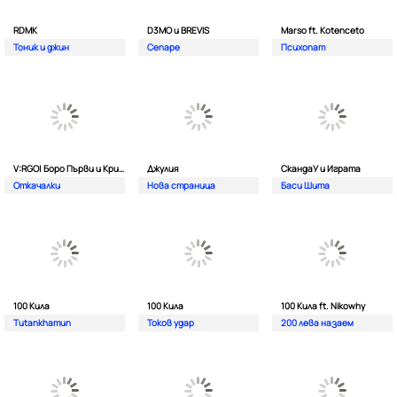
RDMK
D3MO и BREVIS
Marso ft. Kotenceto
Тоник и джин
Сепаре
Психопат
V:RGO| Боро Първи и Криско
Джулия
СкандаУ и Играта
Откачалки
Нова страница
Баси Шита
100 Кила
100 Кила
100 Кила ft. Nikowhy
Tutankhamun
Токов удар
200 лева назаем