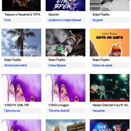
Торино и Пашата & ТИТА
Криско
Боро Първи
Гола
Доброто старо време
Бизнес
Боро Първи
Боро Първи
Боро Първи
Искат респект
Няам време
Като на шега
V:RGO ft. EMIL TRF
V:RGO и Лидия
Nasyo Chernia| Fury ft. IHITO & Pameca
Прости ни
Твоята любов
Нашите