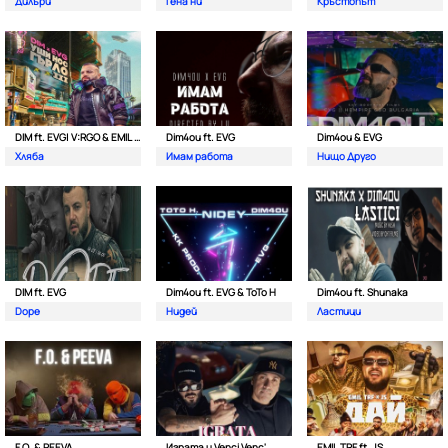
Дилъри
Гена ни
Кръстопът
DIM ft. EVG| V:RGO & EMIL TRF
Dim4ou ft. EVG
Dim4ou & EVG
Хляба
Имам работа
Нищо Друго
DIM ft. EVG
Dim4ou ft. EVG & ToTo H
Dim4ou ft. Shunaka
Dope
Нидей
Ластици
F.O. & PEEVA
Играта и Venci Venc'
EMIL TRF ft. JS