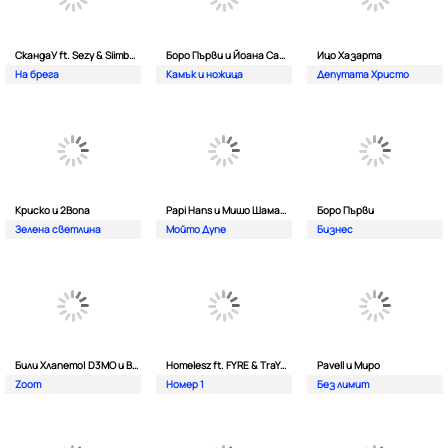
СкандаУ ft. Sezy & Siimbad
Боро Първи и Йоана Сашова
Ицо Хазарта
На брега
Камък и ножица
Депутата Христо
Криско и 2Bona
Papi Hans и Мишо Шамара
Боро Първи
Зелена светлина
Мойто Дупе
Бизнес
Били Хлапето| D3MO и BREVIS
Homelesz ft. FYRE & TraYan
Pavell и Миро
Zoom
Номер 1
Без лимит