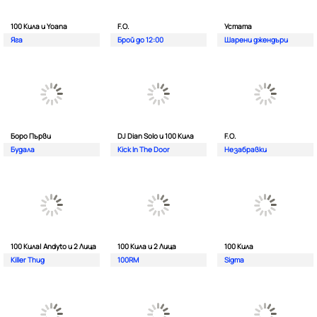
100 Кила и Yoana
F.O.
Устата
Яга
Брой до 12:00
Шарени джендъри
Боро Първи
DJ Dian Solo и 100 Кила
F.O.
Будала
Kick In The Door
Незабравки
100 Кила| Andyto и 2 Лица
100 Кила и 2 Лица
100 Кила
Killer Thug
100RM
Sigma