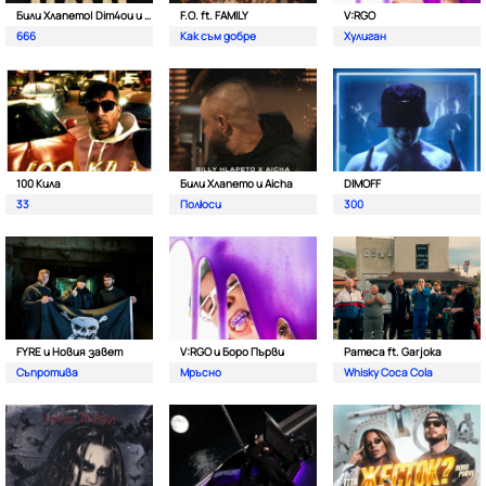
Били Хлапето| Dim4ou и Garjoka
F.O. ft. FAMILY
V:RGO
666
Как съм добре
Хулиган
100 Кила
Били Хлапето и Aicha
DIMOFF
33
Полюси
300
FYRE и Новия завет
V:RGO и Боро Първи
Pameca ft. Garjoka
Съпротива
Мръсно
Whisky Coca Cola