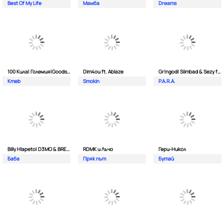
Best Of My Life
Мамба
Dreams
100 Кила| Големия|Goodslav и 2 Лица
Dim4ou ft. Ablaze
Gr!ngod| Siimbad & Sezy ft. Djaany
Kmeb
Smokin
P.A.R.A.
Billy Hlapeto| D3MO & BREVIS
RDMK и Лъчо
Гери-Никол
Баба
Пряк път
Бутай