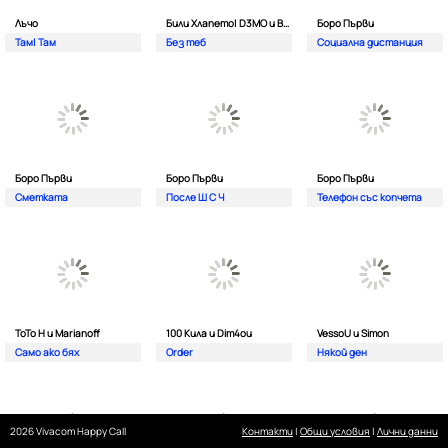
Лъчо
Били Хлапето| D3MO и BREVIS
Боро Първи
Там| Там
Без теб
Социална дистанция
Боро Първи
Боро Първи
Боро Първи
Сметката
После Ш С Ч
Телефон със копчета
ТоТо Н и Marianoff
100 Кила и Dim4ou
VessoU и Simon
Само ако бях
Order
Някой ден
2026 Vivacom Happy Call
Контакти
|
Общи условия
|
Лични данни