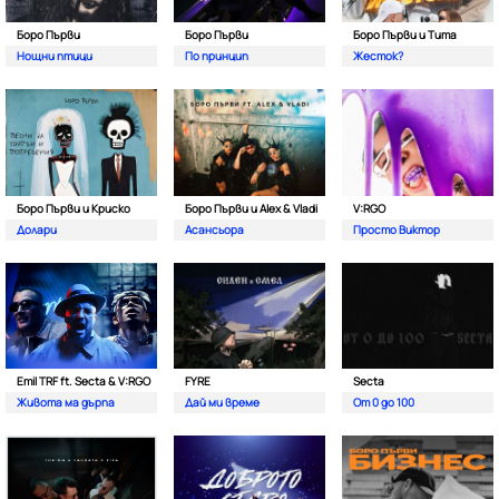
Боро Първи
Боро Първи
Боро Първи и Тита
Нощни птици
По принцип
Жесток?
Боро Първи и Криско
Боро Първи и Alex & Vladi
V:RGO
Долари
Асансьора
Просто Виктор
Emil TRF ft. Secta & V:RGO
FYRE
Secta
Живота ма дърпа
Дай ми време
От 0 до 100