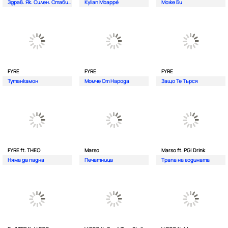
Здрав. Як. Силен. Стабилен.
Kylian Mbappé
Може Би
FYRE
FYRE
FYRE
Тутанкамон
Момче От Народа
Защо Те Търся
FYRE ft. THEO
Marso
Marso ft. PG| Drink
Няма да падна
Печатница
Трапа на годината