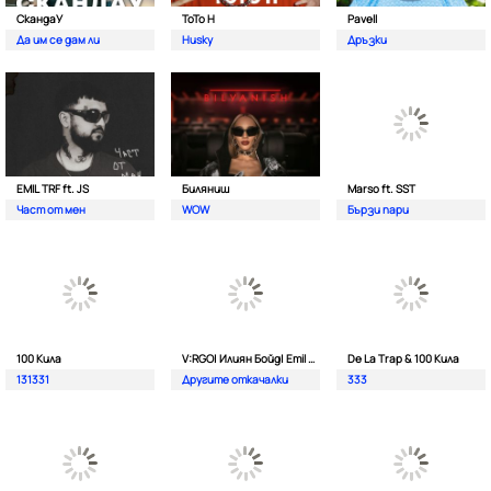
СкандаУ
ToTo H
Pavell
Да им се дам ли
Husky
Дръзки
EMIL TRF ft. JS
Биляниш
Marso ft. SST
Част от мен
WOW
Бързи пари
100 Кила
V:RGO| Илиян Бойд| Emil TRF| Dim4oU и Aтанас Колев
De La Trap & 100 Кила
131331
Другите откачалки
333