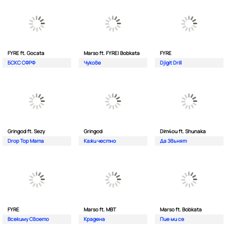
FYRE ft. Gocata
Marso ft. FYRE| Bobkata
FYRE
БСКС СФРФ
Чукове
Djigit Drill
Gringod ft. Sezy
Gringod
Dim4ou ft. Shunaka
Drop Top Mama
Кажи честно
Да Звънят
FYRE
Marso ft. MBT
Marso ft. Bobkata
Всекиму Своето
Крадена
Пие ми се