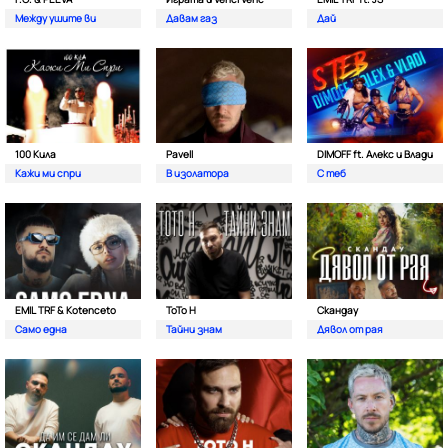
Между ушите ви
Давам газ
Дай
100 Кила
Pavell
DIMOFF ft. Алекс и Влади
Кажи ми спри
В изолатора
С теб
EMIL TRF & Kotenceto
ТоТо Н
Скандау
Само една
Тайни знам
Дявол от рая