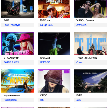
FYRE
100 Кила
V:RGO и Галена
Гроб Freestyle
Банда Бели
AMNESIA
V:RGO и DARA
100 Кила
THEO| I.N.I. & FYRE
BARBIE & KEN
LET'S GO
С нас
Играта и Лео
V:RGO
FYRE
На морето
HIM
365