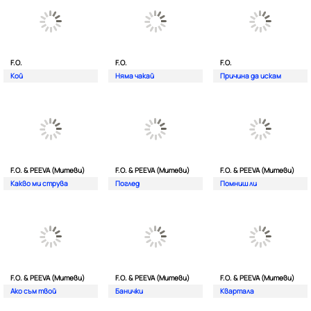
F.O.
F.O.
F.O.
Кой
Няма чакай
Причина да искам
F.O. & PEEVA (Митеви)
F.O. & PEEVA (Митеви)
F.O. & PEEVA (Митеви)
Какво ми струва
Поглед
Помниш ли
F.O. & PEEVA (Митеви)
F.O. & PEEVA (Митеви)
F.O. & PEEVA (Митеви)
Ако съм твой
Банички
Квартала