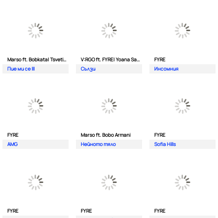
Marso ft. Bobkata| Tsvetina
V:RGO ft. FYRE| Yoana Sashova
FYRE
Пие ми се III
Сълзи
Инсомния
FYRE
Marso ft. Bobo Armani
FYRE
AMG
Нейното тяло
Sofia Hills
FYRE
FYRE
FYRE