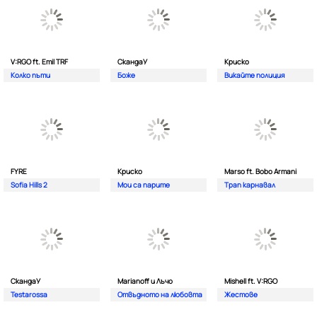
V:RGO ft. Emil TRF
СкандаУ
Криско
Колко пъти
Боже
Викайте полиция
FYRE
Криско
Marso ft. Bobo Armani
Sofia Hills 2
Мои са парите
Трап карнавал
СкандаУ
Marianoff и Лъчо
Mishell ft. V:RGO
Testarossa
Отвъдното на любовта
Жестове