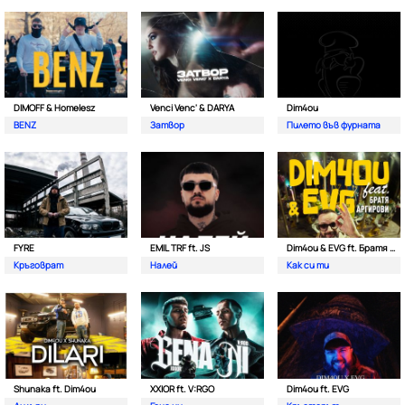
DIMOFF & Homelesz
Venci Venc' & DARYA
Dim4ou
BENZ
Затвор
Пилето във фурната
FYRE
EMIL TRF ft. JS
Dim4ou & EVG ft. Братя Аргирови
Кръговрат
Налей
Как си ти
Shunaka ft. Dim4ou
XXIOR ft. V:RGO
Dim4ou ft. EVG