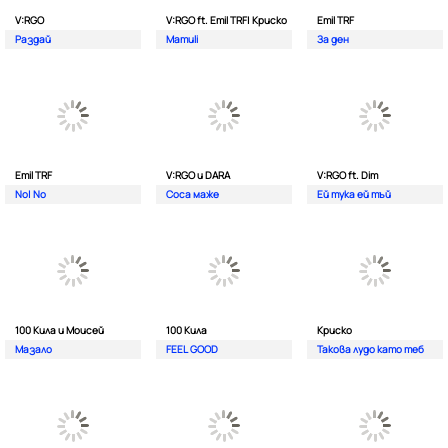
V:RGO
V:RGO ft. Emil TRF| Криско
Emil TRF
Раздай
Mamuli
За ден
Emil TRF
V:RGO и DARA
V:RGO ft. Dim
No| No
Соса маже
Ей тука ей тъй
100 Кила и Моисей
100 Кила
Криско
Мазало
FEEL GOOD
Такова лудо като теб