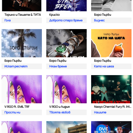
Торино и Пашата & ТИТА
Криско
Боро Първи
Гола
Доброто старо време
Бизнес
Боро Първи
Боро Първи
Боро Първи
Искат респект
Няам време
Като на шега
V:RGO ft. EMIL TRF
V:RGO и Лидия
Nasyo Chernia| Fury ft. IHITO & Pameca
Прости ни
Твоята любов
Нашите