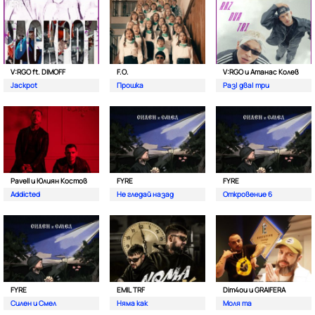
V:RGO ft. DIMOFF
F.O.
V:RGO и Атанас Колев
Jackpot
Прошка
Раз| два| три
Pavell и Юлиян Костов
FYRE
FYRE
Addicted
Не гледай назад
Откровение 6
FYRE
EMIL TRF
Dim4ou и GRAIFERA
Силен и Смел
Няма как
Моля та