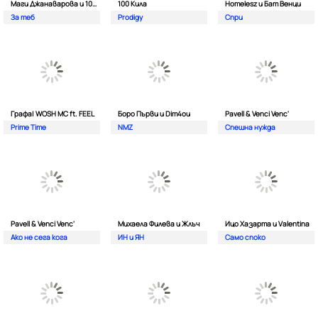
Маги Джанаварова и 100 Кила
100 Кила
Homelesz и Бат Венци
За теб
Prodigy
Спри
Графа| WOSH MC ft. FEEL
Боро Първи и Dim4ou
Pavell & Venci Venc'
Prime Time
NMZ
Спешна нужда
Pavell & Venci Venc'
Михаела Филева и Жлъч
Ицо Хазарта и Valentina
Ако не сега кога
ИН и ЯН
Само споко