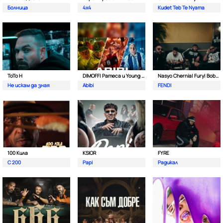
Болница
4x4
Kudet Teb Te Nyama
ToTo H
DIMOFF| Pameca и Young BB Young
Nasyo Chernia| Fury| Bobo Armani| & N.A.S.I.
Не искам да зная
Abibi
FENDI
100 Кила
KSIOR
FYRE
С 200
Papi
Радикал