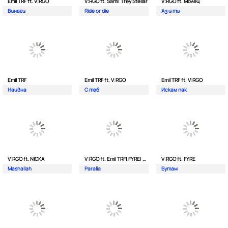
Emil TRF ft. V:RGO
V:RGO ft. Sami| Trey Stellar
V:RGO ft. Молец
Винаги
Ride or die
Аз и ти
Emil TRF
Emil TRF ft. V:RGO
Emil TRF ft. V:RGO
Наивна
С теб
Искам пак
V:RGO ft. NICKA
V:RGO ft. Emil TRF| FYRE| 2Bona
V:RGO ft. FYRE
Mashallah
Paralia
Бутам