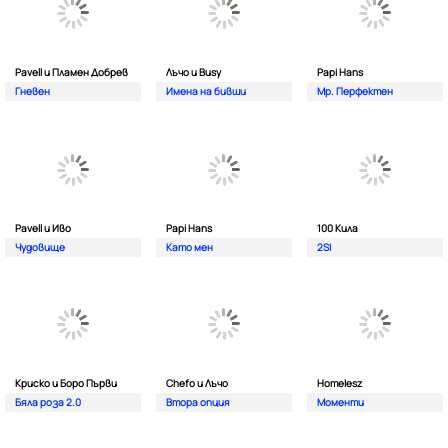
Pavell и Пламен Добрев
Лъчо и Busy
Papi Hans
Гневен
Имена на бивши
Мр. Перфектен
Pavell и Иво
Papi Hans
100 Кила
Чудовище
Като мен
2SI
Криско и Боро Първи
Chefo и Лъчо
Homelesz
Бяла роза 2.0
Втора опция
Моменти