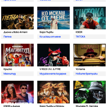
Диона и Bobo Armani
Боро Първи
KSIOR
Петна
Ко искаш от мене
TIKTOKA
Криско
V:RGO| I.N.I. & FYRE
Устата
Магнитуд
Музикалната казарма
Новите братушки
KSIOR и Диона
Боро Първи и Dim4ou
Shunaka ft. Garjoka