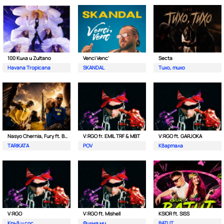
100 Кила и Zultano
Venci Venc'
Secta
Havana Tropicana
SKANDAL
Тихо, тихо
Nasyo Chernia, Fury ft. Bobo Armani
V:RGO fr. EMIL TRF & MBT
V:RGO ft. GARJOKA
TARIKATA
POV
Квартала
V:RGO
V:RGO ft. Mishell
KSIOR ft. SISS
Кръв и сос
Филма ми
BATUT