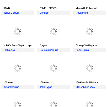
RDMK
D3MO и BREVIS
Marso ft. Kotenceto
Тоник и джин
Сепаре
Психопат
V:RGO| Боро Първи и Криско
Джулия
СкандаУ и Играта
Откачалки
Нова страница
Баси Шита
100 Кила
100 Кила
100 Кила ft. Nikowhy
Tutankhamun
Токов удар
200 лева назаем