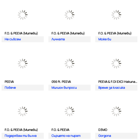
F.O. & PEEVA (Митеви)
F.O. & PEEVA (Митеви)
F.O. & PEEVA (Митеви)
Не съвсем
Личната
Мoже би
PEEVA
056 ft. PEEVA
PEEVA & F.O| EXC| Hakunata ft. Tri'o Quatro
Повече
Милион въпроси
Време за класика
F.O. & PEEVA (Митеви)
F.O. & PEEVA
D3MO
Подарявам ти вълна
Сърцето на пират
Gorgona