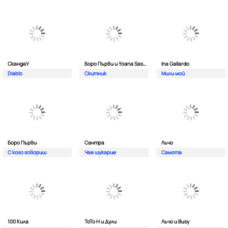
СкандаУ
Боро Първи и Yoana Sashova
Ina Gallardo
Diablo
Скитник
Мили мой
Боро Първи
Сантра
Лъчо
С кого говориш
Чае шукарие
Самота
100 Кила
ToTo H и Дули
Лъчо и Busy