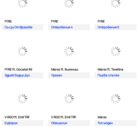
FYRE
FYRE
FYRE
Сълзи От Врагове
Откровение 4
Откровение 5
FYRE ft. Gocata| INI
Marso ft. Биляниш
Marso ft. Tsvetina
Здрав Бодър Дух
Ураган
Първа стъпка
V:RGO ft. Emil TRF
V:RGO ft. Emil TRF
Marso
Еуфория
Обещания
Топ модел