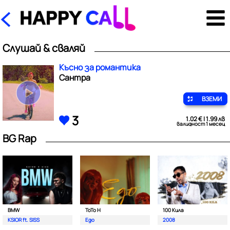
Слушай & сваляй
Късно за романтика
Сантра
ВЗЕМИ
3
1.02 € | 1.99 лв
валидност 1 месец
BG Rap
BMW
ToTo H
100 Кила
KSIOR ft. SISS
Ego
2008