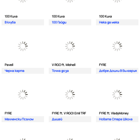
100 Кила
100 Кила
100 Кила
В клуба
100 Гайди
Нека да мека
Pavell
V:RGO ft. Mishell
FYRE
Черна карта
Точна доза
Добре Дошли В България
FYRE
FYRE ft. V:RGO| Emil TRF
FYRE ft. VladyMoney
Махленски Псалом
Дишай
Новата Стара Школа