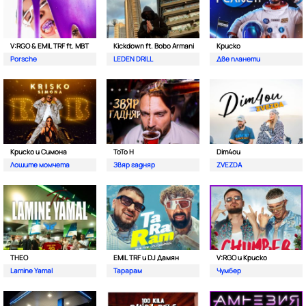
V:RGO & EMIL TRF ft. MBT
Kickdown ft. Bobo Armani
Криско
Porsche
LEDEN DRILL
Две планети
Криско и Симона
ToTo H
Dim4ou
Лошите момчета
Звяр гадняр
ZVEZDA
THEO
EMIL TRF и DJ Дамян
V:RGO и Криско
Lamine Yamal
Тарарам
Чумбер